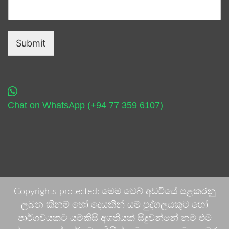
Submit
Chat on WhatsApp (+94 77 359 6107)
Copyrights protected: මෙම වෙබ් අඩවියේ පළකරනු
ලබන කිනම් හෝ දෙයකින් යම් පුද්ගලයකුට හෝ
පාර්ශවයකට යම්කිසි අගතියක් සිදුවන්නේ නම් එම