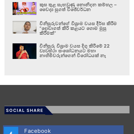
කුස තුළ සැඟවුණු නොනිදන කම්හල –
වෛද්‍ය සුගත් විජේවර්ධන
විනිසුරුවන්ගේ විශ්‍රාම වයස දීර්ඝ කිරීම
“දොවාගත් කිරි කළයට ගොම මුසු
කිරීමක්”
විනිසුරු විශ්‍රාම වයස දිගු කිරීමේ 22
ව්‍යවස්ථා සංශෝධනයට මහා
නාහිමිවරුන්ගෙන් විරෝධයක් නෑ
SOCIAL SHARE
Facebook