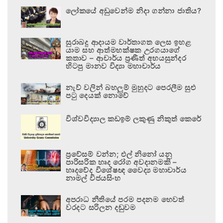
ලෝකයේ අඩුවෙන්ම නිදා ගන්නා ජාතිය?
සුරාබදු ආදායම වාර්තාගත ලෙස ඉහළ
යාම සහ ආත්මභක්ෂක උරගයාගේ
කතාව – ආචාර්ය ප්‍රණීත් අභයසුන්දර
හිටපු මානව විද්‍යා මහාචාර්ය
නැව් වලින් බහලුම් මුහුදට පෙරලීම සුළු
පටු දෙයක් නොවේ
විශ්වවිද්‍යාල කඩඉම් ලකුණු නිකුත් කෙරේ
ප්‍රවේසම් වන්න; එල් නිනෝ යනු
පාරිසරික හෘද රෝග අවදානමකි –
හෘදවේද විශේෂඥ වෛද්‍ය මහාචාර්ය
නාමල් විජයසිංහ
අපරාධ නීතියේ පරම පදනම හෙවත්
වරදට සරිලන දඬුවම