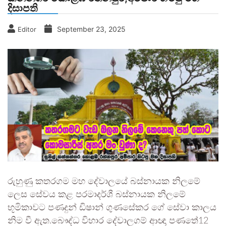
දිසාපති
September 23, 2025
Editor
රුහුණු කතරගම මහ දේවාලයේ බස්නායක නිලමේ
ලෙස සේවය කළ පරමාදර්ශී බස්නායක නිලමේ
භූමිකාවට පණදුන් ඩිෂාන් ගුණසේකර ගේ සේවා කාලය
නිම වී ඇත.බෞද්ධ විහාර දේවාලගම් ආඥා පණතේ12