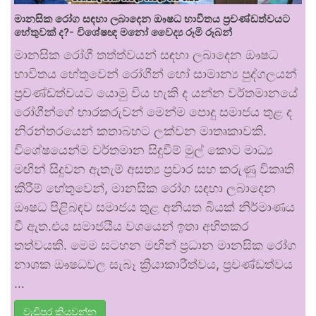
මානසික රෝග සඳහා ලබාදෙන ඖෂධ භාවිතය ප්‍රචණ්ඩත්වයට
හේතුවක් ද?- විශේෂඥ මනෝ වෛද්‍ය රූමි රූබන්
මානසික රෝගී තත්ත්වයන් සඳහා ලබාදෙන ඖෂධ
භාවිතය හේතුවෙන් රෝගීන් හෝ සාමාන්‍ය පුද්ගලයන්
ප්‍රචණ්ඩත්වයට යොමු විය හැකි ද යන්න වර්තමානයේ
රෝගීන්ගේ භාරකරුවන් මෙන්ම පොදු සමාජය තුළ ද
නිරන්තරයෙන් කතාබහට ලක්වන මාතෘකාවකි.
විශේෂයෙන්ම වර්තමාන සිදුවීම් මුල් කොට මාධ්‍ය
මඟින් සිදුවන ඇතැම් අසත්‍ය ප්‍රචාර සහ කරුණු විකෘති
කිරීම් හේතුවෙන්, මානසික රෝග සඳහා ලබාදෙන
ඖෂධ පිළිබඳව සමාජය තුළ අනියත බියක් නිර්මාණය
වී ඇත.එය සමාජයීය වශයෙන් ඉතා අහිතකර
තත්වයකි. මෙම සටහන මඟින් ප්‍රධාන මානසික රෝග
නාශක ඖෂධවල සැබෑ ක්‍රියාකාරීත්වය, ප්‍රචණ්ඩත්වය
…
වැඩිපුර කියවන්න