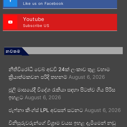
Like us on Facebook
Youtube
Subscribe US
නවතම
නීතිවිරෝධී වෙබ් අඩවි 24ක් ලංකාව තුළ වහාම
ක්‍රියාත්මකවන පරිදි තහනම්
August 6, 2026
ජූලි මාසයේදී විදේශ රැකියා සඳහා පිටත්ව ගිය පිරිස
ඉහළට
August 6, 2026
ජැෆ්නා කිංග්ස් LPL අවසන් සටනට
August 6, 2026
විනිසුරුවරුන්ගේ විශ්‍රාම වයස ඉහළ දැමීමෙන් නඩු