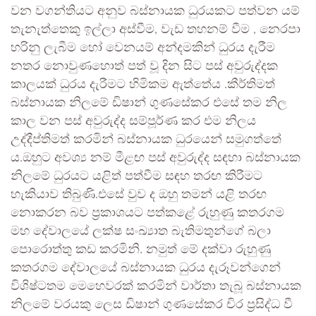
වන වගන්තියට අනුව බස්නායක ධුරයකට පත්වන යම්
තැනැත්තෙකු ඉල්ලා අස්වීම, වැඩ තහනම් වීම , නෙරපා
හරිනු ලැබීම හෝ වෙනයම් අන්දමකින් ධුරය දැරීම
නතර නොවුණහොත් පත් වූ දින සිට පස් අවුරුද්දක
කාලයක් ධුරය දැරීමට හිමිකම ඇත්තේය .කීර්තිමත්
බස්නායක නිලමේ ඩිෂාන් ගුණසේකර එසේ තම නිල
කාල වන පස් අවුරුද්ද සම්පූර්ණ කර එම නිලය
උද්දීප්තිමත් කරමින් බස්නායක ධුරයෙන් සමුගත්තේ
ය.ඔහුට අවශ්‍ය නම් මීළඟ පස් අවුරුද්ද සඳහා බස්නායක
නිලමේ ධුරයට යළිත් පත්වීම සඳහ තරඟ කිරීමට
හැකියාව තිබුණි.එසේ වුව ද ඔහු තමන් යළි තරඟ
නොකරන බව ප්‍රකාශයට පත්කළේ රුහුණු කතරගම
මහ දේවාලයේ ලක්ෂ සංඛ්‍යාත බැතිමතුන්ගේ බලා
පොරොත්තු කඩ කරමිනි. නමුත් මේ දක්වා රුහුණු
කතරගම දේවාලයේ බස්නායක ධුරය දැරූවන්ගෙන්
විශිෂ්ටතම මෙහෙවරක් කරමින් වාර්තා තැබූ බස්නායක
නිලමේ වරයකු ලෙස ඩිෂාන් ගුණසේකර චිර ප්‍රසිද්ධ වී