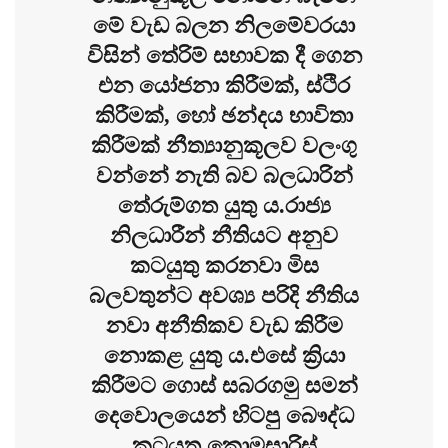
මේ වැඩ බලන නිලමේවරයා
විසින් තේරිම් සභාවක දී ගෙන
එන යෝජනා කිරීමක්, ස්ථිර
කිරීමක්, හෝ ඡන්දය භාවිතා
කිරීමක් නීත්‍යානුකූලව වලංගු
වන්නේ නැති බව බලධාරින්
තේරුම්ගත යුතු ය.රාජ්‍ය
නිලධාරීන් නීතියට අනුව
කටයුතු කරනවා මිස
බලවතුන්ට අවශ්‍ය පරිදි නීතිය
නවා අනීතිකව වැඩ කිරීම
නොකළ යුතු ය.එසේ ක්‍රියා
කිරීමට ගොස් සබරගමු සමන්
දෙවොලයෙන් හිටපු බෞද්ධ
කටයුතු කොමසාරිස්