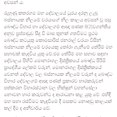
අවසන් ය.
රුහුණු කතරගම මහ දේවාලයේ ධුරය දරනු ලැබූ
බස්නායක නිලමේ වරයාගේ නිල කාලය අවසන් වූ පසු
බෞද්ධ විහාර හා දේවාලගම් ආඥා පණත 8(2)වගන්තිය
අනුව ප්‍රප්පාඩුව සිදු වී මාස තුනක් ගතවීමට ප්‍රථම
බෞද්ධ කටයුතු කොමසාරිස් ජනරාල් වරයා විසින්
බස්නායක නිලමේ වරයෙකු තෝරා ගැනීමේ තේරීම් මහ
සභාවක් කැඳවිය යුතු වේ.එම තේරීම් මහ සභාව සඳහා
දේවාලය පිහිටි මොනරාගල දිස්ත්‍රිකයේ බෞද්ධ පිරිමි
ප්‍රාදේශීය ලේකම් වරුන්, මොනරාගල දිස්ත්‍රික්කයේ
වෙනත් දේවාල වල බස්නායක නිලමේ වරුන් ද බෞද්ධ
විහාර දේවාලගම් ආඥා පණත් ප්‍රකාරව භාරකරුවන්
පත්කරන විහාරස්ථාන වල භික්ෂුන් වහන්සේලා
නොවන භාර කරුවන්ට ද ආරාධනා කළ යුතු වේ .එහිදී
මහ සභා රස්වීමට කැඳවීමේ දී මසකට නොඅඩු කාලයක්
කල් දීම ද අනිවාර්ය වේ.