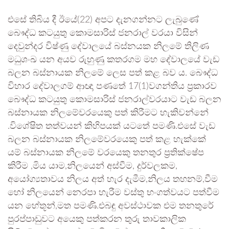
එසේ තිබිය දී ඊයේ(22) අපට දැනගන්නට ලැබුණේ
බෞද්ධ කටයුතු කොමසාරිස් ජනරාල් වරයා විසින්
දෙවුන්දර විෂ්ණු දේවාලයේ බස්නයක නිලමේ තිලිණ
මධුශංඛ යන අයව රුහුණු කතරගම මහ දේවාලයේ වැඩ
බලන බස්නායක නිලමේ ලෙස පත් කළ බව ය. බෞද්ධ
විහාර දේවාලගම් ආඥා පණතේ 17(1)වගන්තිය ප්‍රකාරව
බෞද්ධ කටයුතු කොමසාරිස් ජනරාල්වරයාට වැඩ බලන
බස්නායක නිලමේවරයෙකු පත් කිරීමට හැකිවන්නේ
.විශේෂිත තත්වයන් කිහිපයක් යටතේ පමණි.එසේ වැඩ
බලන බස්නායක නිලමේවරයෙකු පත් කළ හැක්කේ
යම් බස්නායක නිලමේ වරයෙකු තනතුර ප්‍රතික්ෂේප
කිරීම ,මිය යාම,නිලයෙන් අස්වීම, දුර්වලකම,
අයෝග්‍යතාවය නිලය අත් හැර දැමීම,නිලය තහනම්,වීම
හෝ නිලයෙන් නෙරපා හැරීම වස්තු භංගත්වයට පත්වීම
යන හේතූන්,මත පමණි.එබඳු අවස්ථාවක එම තනතුරේ
පුරප්පාඩුවට අයෙකු පත්කරන තුරු තාවකාලික