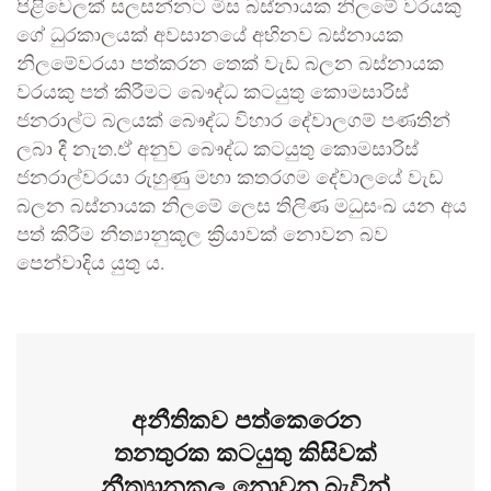
පිළිවෙලක් සලසන්නට මිස බස්නායක නිලමේ වරයකු
ගේ ධුරකාලයක් අවසානයේ අභිනව බස්නායක
නිලමේවරයා පත්කරන තෙක් වැඩ බලන බස්නායක
වරයකු පත් කිරීමට බෞද්ධ කටයුතු කොමසාරිස්
ජනරාල්ට බලයක් බෞද්ධ විහාර දේවාලගම් පණතින්
ලබා දී නැත.ඒ අනුව බෞද්ධ කටයුතු කොමසාරිස්
ජනරාල්වරයා රුහුණු මහා කතරගම දේවාලයේ වැඩ
බලන බස්නායක නිලමේ ලෙස තිලිණ මධුසංඛ යන අය
පත් කිරීම නීත්‍යානුකූල ක්‍රියාවක් නොවන බව
පෙන්වාදිය යුතු ය.
අනීතිකව පත්කෙරෙන
තනතුරක කටයුතු කිසිවක්
නීත්‍යානුකූල නොවන බැවින්