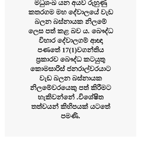
මධුශංඛ යන අයව රුහුණු
කතරගම මහ දේවාලයේ වැඩ
බලන බස්නායක නිලමේ
ලෙස පත් කළ බව ය. බෞද්ධ
විහාර දේවාලගම් ආඥා
පණතේ 17(1)වගන්තිය
ප්‍රකාරව බෞද්ධ කටයුතු
කොමසාරිස් ජනරාල්වරයාට
වැඩ බලන බස්නායක
නිලමේවරයෙකු පත් කිරීමට
හැකිවන්නේ .විශේෂිත
තත්වයන් කිහිපයක් යටතේ
පමණි.