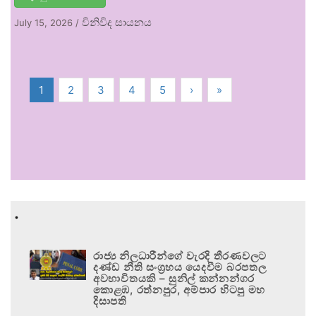
විනිවිද සායනය
July 15, 2026
/
1
2
3
4
5
›
»
.
රාජ්‍ය නිලධාරීන්ගේ වැරදි තීරණවලට
දණ්ඩ නීති සංග්‍රහය යෙදවීම බරපතල
අවභාවිතයකි – සුනිල් කන්නන්ගර
කොළඹ, රත්නපුර, අම්පාර හිටපු මහ
දිසාපති