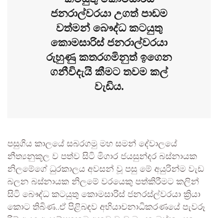
ජනරාල්වරයා උගත් පාඩම
වත්මන් බෞද්ධ කටයුතු
කොමසාරිස් ජනරාල්වරයා
රුහුණු කතරගමිනුත් ඉගෙන
ගනීවිදැයි කීමට තවම කල්
වැඩිය.
පසුගිය කාලයේ සබරගමු මහ සමන් දේවාලයේ
නීත්‍යනුකූල ව පත්ව සිටි මිගාර ජයසුන්දර බස්නායක
නිලමේගේ ධුරකාලය අවසන් වූ පසු මේ අයුරින්ම වැඩ
බලන බස්නායක නිලමේ වරයෙකු පත්කිරීමට කලින්
සිටි බෞද්ධ කටයුතු කොමසාරිස් ජනරස්ල්වරයා ක්‍රියා
කොට තිබිණ..ඒ පිළිබඳව අභියාචනාධිකරණයේ පැවරූ