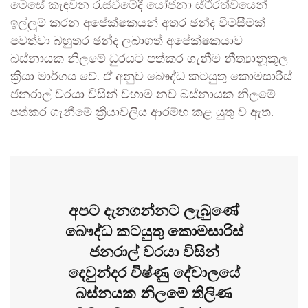
මෙසේ කැඳවන රැස්වීමේදී යෝජනා ස්ථිරත්වයෙන්
ඉල්ලුම් කරන අපේක්ෂකයන් අතර ඡන්ද විමසීමක්
පවත්වා බහුතර ඡන්ද ලබාගත් අපේක්ෂකයාව
බස්නායක නිලමේ ධුරයට පත්කර ගැනීම නීත්‍යානූකූල
ක්‍රියා මාර්ගය වේ. ඒ අනුව බෞද්ධ කටයුතු කොමසාරිස්
ජනරාල් වරයා විසින් වහාම නව බස්නායක නිලමේ
පත්කර ගැනීමේ ක්‍රියාවලිය ආරම්භ කළ යුතු ව ඇත.
අපට දැනගන්නට ලැබුණේ
බෞද්ධ කටයුතු කොමසාරිස්
ජනරාල් වරයා විසින්
දෙවුන්දර විෂ්ණු දේවාලයේ
බස්නයක නිලමේ තිලිණ