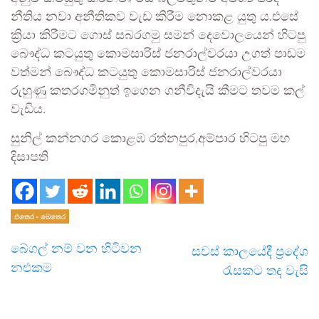
නීතිය නවා අනීතිකව වැඩ කිරීම නොකළ යුතු ය.එසේ
ක්‍රියා කිරීමට ගොස් සබරගමු සමන් දෙවොලයෙන් හිටපු
බෞද්ධ කටයුතු කොමසාරිස් ජනරාල්වරයා උගත් පාඩම
වත්මන් බෞද්ධ කටයුතු කොමසාරිස් ජනරාල්වරයා
රුහුණු කතරගමිනුත් ඉගෙන ගනීවිදැයි කීමට තවම කල්
වැඩිය.
සුනිල් කන්නගර කොළඹ රත්නපුර,අම්පාර හිටපු මහ
දිසාපති
එතෙර - මෙතෙර
බේගල් නම් වන හිටිවන
සවස් කාලයේදී ප්‍රදේශ
නළුකම
රැසකට තද වැසි