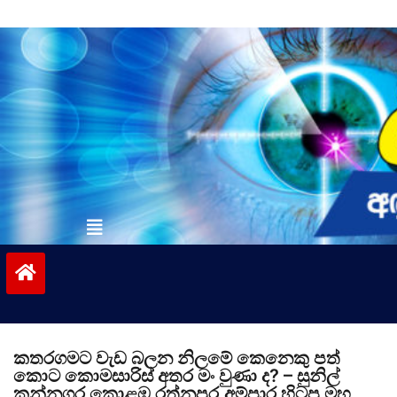
Skip
to
content
vinivida.lk
කතරගමට වැඩ බලන නිලමේ කෙනෙකු පත්
කොට කොමසාරිස් අතර මං වුණා ද? – සුනිල්
කන්නගර කොළඹ රත්නපුර,අම්පාර හිටපු මහ