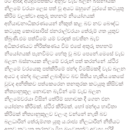
රිට් ආඥා අයදුම්පතකට අනුව වැඩ බලන බස්නායක
නිලමේ වරයා ලෙස පත් වූ අයට ඔහුගේ ධුරයේ කටයුතු
කිරීම වලක්වා අතුරු තහනම් නියෝගයක්
අභියාචනාධිකරණයෙන් නිකුත් කළ බව නව බෞද්ධ
කටයුතු කොමසාරිස් ජනරාල්වරයා තේරුම් ගත යුතුව
තිබුණි.එම පත්වීමේ යම් වරදක් පවතින බැව්
අධිකරණයට නිරීක්ෂණය වීම එසේ අතුරු තහනම්
නියෝගයක් පැනවීමට හේතු වූ බව පෙනේ.මෙසේ වැඩ
බලන බස්නායක නිලමේ වරුන් පත් කරන්නේ .ස්ථිර
නිලමේ වරයෙකු පත්කිරීමේ ඡන්ද විමසීමකදී වැඩ බලන
අයට ද ඡන්ද බලයක් ලබාදීමට බව සිතිය හැකිය.කෙසේ
වුවද අනීතිකව පත්කෙරෙන තනතුරක කටයුතු කිසිවක්
නීත්‍යානුකූල නොවන බැවින් මේ වැඩ බලන
නිලමේවරයා විසින් තේරිම් සභාවක දී ගෙන එන
යෝජනා කිරීමක්, ස්ථිර කිරීමක්, හෝ ඡන්දය භාවිතා
කිරීමක් නීත්‍යානුකූලව වලංගු වන්නේ නැති බව
බලධාරින් තේරුම්ගත යුතු ය.රාජ්‍ය නිලධාරීන් නීතියට
අනුව කටයුතු කරනවා මිස බලවතුන්ට අවශ්‍ය පරිදි