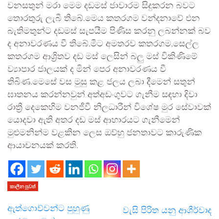
වනසතුන් මරා මෙම දඩමස් ජාවාරම සිදුකරන බවට
තොරතුරු ලැබී තිබේ.මෙය කතරගම වන්දනාවේ එන
බැතිමතුන්ට දඩමස් සැපයීම පිණිස කරනු ලබන්නක් බව
ද අනාවරණය වී තිබේ.මීට අමතරව කතරගම,සෙල්ල
කතරගම ආශ්‍රිතව දඩ මස් ලෙසින් බලු මස් විකිණිමේ
ව්‍යාපාර ජාලයක් ද මින් පෙර අනාවරණය වී
තිබිණ.මෙසේ වස මුසු කළ ජලය ලබා දීමෙන් සතුන්
ඝාතනය කරන්නවුන් අත්අඩංගුවට ගැනීම සඳහා දිවා
රාත්‍රී දෙකෙහිම වනජීවී නිලධාරීන් විශේෂ මුර සේවාවක්
යොදවා ඇති අතර දඩ මස් ආහාරයට ගැනීමෙන්
මුළුමනින්ම වළකින ලෙස ඔව්හු ජනතාවට කාරුණික
ආයාචනයක් කරති.
කාලීන පුවත්
ඇත්ගොව්වන්ට පුහුණු
වැසි පිරිත යනු ආශීර්වාද