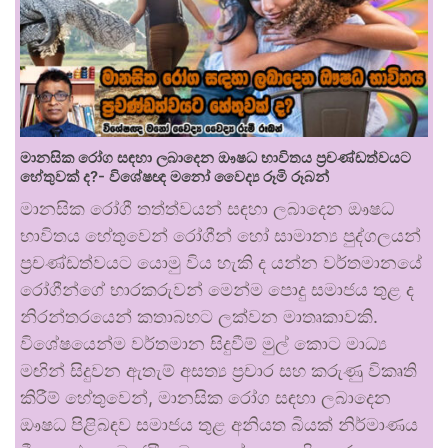
මානසික රෝග සඳහා ලබාදෙන ඖෂධ භාවිතය ප්‍රචණ්ඩත්වයට
හේතුවක් ද?- විශේෂඥ මනෝ වෛද්‍ය රූමි රූබන්
මානසික රෝගී තත්ත්වයන් සඳහා ලබාදෙන ඖෂධ
භාවිතය හේතුවෙන් රෝගීන් හෝ සාමාන්‍ය පුද්ගලයන්
ප්‍රචණ්ඩත්වයට යොමු විය හැකි ද යන්න වර්තමානයේ
රෝගීන්ගේ භාරකරුවන් මෙන්ම පොදු සමාජය තුළ ද
නිරන්තරයෙන් කතාබහට ලක්වන මාතෘකාවකි.
විශේෂයෙන්ම වර්තමාන සිදුවීම් මුල් කොට මාධ්‍ය
මඟින් සිදුවන ඇතැම් අසත්‍ය ප්‍රචාර සහ කරුණු විකෘති
කිරීම් හේතුවෙන්, මානසික රෝග සඳහා ලබාදෙන
ඖෂධ පිළිබඳව සමාජය තුළ අනියත බියක් නිර්මාණය