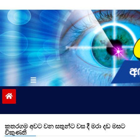
Skip
to
content
vinivida.lk
කතරගම අවට වන සතුන්ට වස දී මරා දඩ මසට
විකුණති