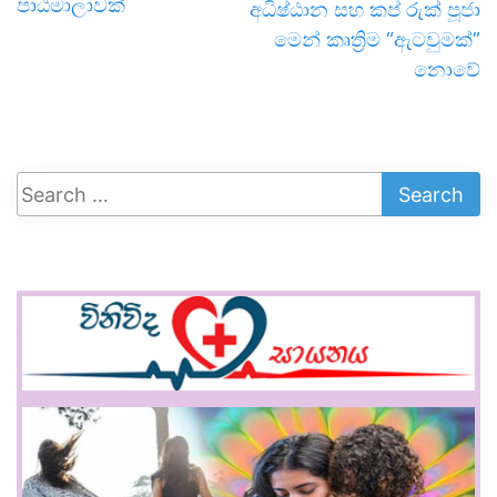
පාඨමාලාවක්
අධිෂ්ඨාන සහ කප් රුක් පූජා
මෙන් කෘත්‍රිම “ඇටවුමක්”
නොවේ