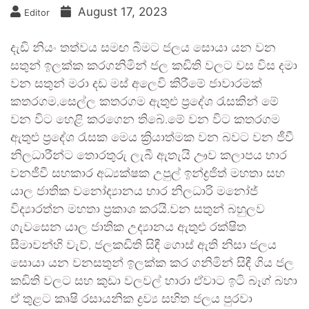
August 17, 2023
Editor
දැඩි නියං තත්වය සමඟ බීමට ජලය සොයා යන වන
සතුන් ඉලක්ක කරගනිමින් ජල කඩිති වලට වස විස දමා
වන සතුන් මරා දඩ මස් අලෙවි කිරීමේ ජාවාරමක්
කතරගම,සෙල්ල කතරගම ඇතුළු ප්‍රදේශ රැසකින් මේ
වන විට හෙළි කරගෙන තිබේ.මේ වන විට කතරගම
ඇතුළු ප්‍රදේශ රැසක මෙය ක්‍රියාත්මක වන බවට වන ජීවී
නිලධාරීන්ට තොරතුරු ලැබී ඇතැයි ඌව කලාපය භාර
වනජීවී සහකාර අධ්‍යක්ෂක උපුල් ඉන්ද්‍රජිත් මහතා සහ
යාල ජාතික වනෝද්‍යානය භාර නිලධාරි මනෝජ්
විද්‍යාරත්න මහතා ප්‍රකාශ කරයි.වන සතුන් බහුලව
ගැවසෙන යාල ජාතික උද්‍යානය ඇතුළු රක්ෂිත
සීමාවන්හි වැව්, ජලකඩිති සිඳී ගොස් ඇති නිසා ජලය
සොයා යන වනසතුන් ඉලක්ක කර ගනිමින් සිඳී ගිය ජල
කඩිති වලට සහ කුඩා වලවල් හාරා ඒවාට ඉටි බෑග් බහා
ඒ තුළට කෘෂි රසායනික ද්‍රව්‍ය සහිත ජලය පුරවා