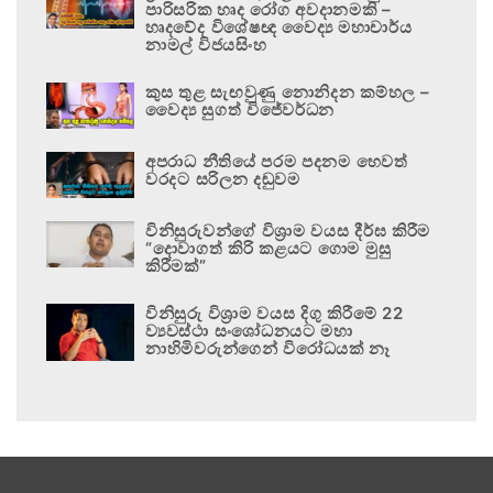
පාරිසරික හෘද රෝග අවදානමකි –
හෘදවේද විශේෂඥ වෛද්‍ය මහාචාර්ය
නාමල් විජයසිංහ
කුස තුළ සැඟවුණු නොනිදන කම්හල –
වෛද්‍ය සුගත් විජේවර්ධන
අපරාධ නීතියේ පරම පදනම හෙවත්
වරදට සරිලන දඬුවම
විනිසුරුවන්ගේ විශ්‍රාම වයස දීර්ඝ කිරීම
“දොවාගත් කිරි කළයට ගොම මුසු
කිරීමක්”
විනිසුරු විශ්‍රාම වයස දිගු කිරීමේ 22
ව්‍යවස්ථා සංශෝධනයට මහා
නාහිමිවරුන්ගෙන් විරෝධයක් නෑ