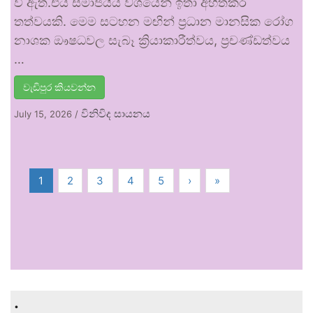
වී ඇත.එය සමාජයීය වශයෙන් ඉතා අහිතකර
තත්වයකි. මෙම සටහන මඟින් ප්‍රධාන මානසික රෝග
නාශක ඖෂධවල සැබෑ ක්‍රියාකාරීත්වය, ප්‍රචණ්ඩත්වය
…
වැඩිපුර කියවන්න
විනිවිද සායනය
July 15, 2026
/
1
2
3
4
5
›
»
.