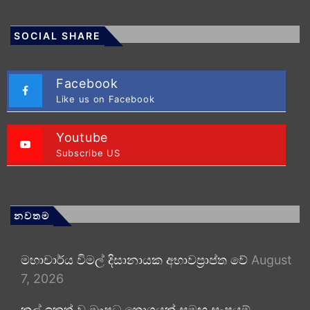
SOCIAL SHARE
Facebook
Like us on Facebook
Youtube
Subscribe US
නවතම
මහාචාර්ය විමල් දිසානායක අභාවප්‍රාප්ත වේ
August
7, 2026
කල් ඉකුත් වූ ඖෂධ තොගයක් සමඟ සැපයුම්