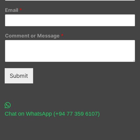
Email
*
Comment or Message
*
Submit
Chat on WhatsApp (+94 77 359 6107)