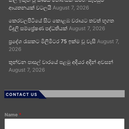
ආයතනයක් වටලයි
August 7, 2026
කෙරවලපිටියේ සිට කොළඹ වරායට තවත් භූගත
විදුලි සම්ප්‍රේෂණ පද්ධතියක්
August 7, 2026
ප්‍රදේශ රැසකට මිලිමීටර 75 ඉක්ම වූ වැසි
August 7,
2026
තුන්වන පාසල් වාරයේ පළමු අදියර අදින් අවසන්
August 7, 2026
CONTACT US
Name
*