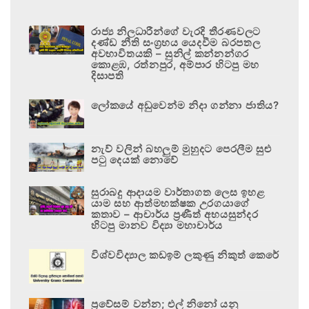
රාජ්‍ය නිලධාරීන්ගේ වැරදි තීරණවලට
දණ්ඩ නීති සංග්‍රහය යෙදවීම බරපතල
අවභාවිතයකි – සුනිල් කන්නන්ගර
කොළඹ, රත්නපුර, අම්පාර හිටපු මහ
දිසාපති
ලෝකයේ අඩුවෙන්ම නිදා ගන්නා ජාතිය?
නැව් වලින් බහලුම් මුහුදට පෙරලීම සුළු
පටු දෙයක් නොවේ
සුරාබදු ආදායම වාර්තාගත ලෙස ඉහළ
යාම සහ ආත්මභක්ෂක උරගයාගේ
කතාව – ආචාර්ය ප්‍රණීත් අභයසුන්දර
හිටපු මානව විද්‍යා මහාචාර්ය
විශ්වවිද්‍යාල කඩඉම් ලකුණු නිකුත් කෙරේ
ප්‍රවේසම් වන්න; එල් නිනෝ යනු