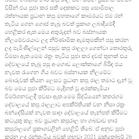
බවත්, ගබඩාව භාර කපු රාල වන සමන් ප්‍රියන්ත මහතා
විසින් එය පූජා කර සති දෙකකට පසු සොමිපාල
රත්නායක ප්‍රධාන කපු මහතාගේ කාමරයට එම රන්
තැටිය ගෙන ගොස් තැබූ බවත් ප්‍රකාශ ලබාදීමේදී
හෙළිකර ඇත.මෙය අතුරුදන් බව බස්නායක
නිලමේවරයාට ලද නිර්ණාමික ඇමතුමකින් පසු කරන
ලද පැමිණිල්ලෙන් පසුව කපු රාලලා ගෙන්වා තොරතුරු
විමසා ඇත.මෙම රත්‍රං තැටිය පූජා කර දවස් තුනක් එය
දේවාලයේ තැබූ පසු අංගොඩ ලොක්කාගේ බිරිඳ එය
නැවත රැගෙන ගිය බවට බස්නායක නිලමේට
බොරුවක් කියන ලෙසට ප්‍රධාන කපු රාල තමාට දැන් වූ
බව මෙය පූජා කිරීමට මැදිහත් වූ අරක්කැමියා
විමර්ශනවලදී පවසා ඇත.මෙම සිද්ධියෙන් කතරගම
දේවාලයේ කපු රාලලාට අපකීර්තියක් වන නිසා රත්‍රං
බන්දේසියක් නැවත සාදා දේවාලයේ තැන්පත් කිරීමට
කටයුතු කළ බව ප්‍රධාන කපුරාල හා ගබඩාව භාර
කපුරාලගේ ප්‍රකාශවලින් හෙළිවී තිබේ. ඒ අනුව පූජා
කරන ලද රන්තැටිය බවක් හඟවා 2021 ඔක්තෝබර් 26