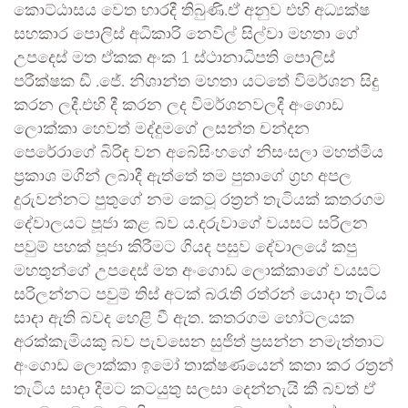
කොට්ඨාසය වෙත භාරදී තිබුණි.ඒ අනුව එහි අධ්‍යක්ෂ
සහකාර පොලිස් අධිකාරි නෙවිල් සිල්වා මහතා ගේ
උපදෙස් මත ඒකක අංක 1 ස්ථානාධිපති පොලිස්
පරීක්ෂක ඩී .ජේ. නිශාන්ත මහතා යටතේ විමර්ශන සිදු
කරන ලදී.එහි දී කරන ලද විමර්ශනවලදී අංගොඩ
ලොක්කා හෙවත් මද්දුමගේ ලසන්ත චන්දන
පෙරේරාගේ බිරිඳ වන අබේසිංහගේ නිසංසලා මහත්මිය
ප්‍රකාශ මගින් ලබාදී ඇත්තේ තම පුතාගේ ග්‍රහ අපල
දුරුවන්නට පුතුගේ නම කෙටූ රත්‍රන් තැටියක් කතරගම
දේවාලයට පූජා කළ බව ය.දරුවාගේ වයසට සරිලන
පවුම් පහක් පූජා කිරීමට ගියද පසුව දේවාලයේ කපු
මහතුන්ගේ උපදෙස් මත අංගොඩ ලොක්කාගේ වයසට
සරිලන්නට පවුම් තිස් අටක් බරැති රත්රන් යොදා තැටිය
සාදා ඇති බවද හෙළි වී ඇත. කතරගම හෝටලයක
අරක්කැමියකු බව පැවසෙන සුජිත් ප්‍රසන්න නමැත්තාට
අංගොඩ ලොක්කා ඉමෝ තාක්ෂණයෙන් කතා කර රත්‍රන්
තැටිය සාදා දීමට කටයුතු සලසා දෙන්නැයි කී බවත් ඒ