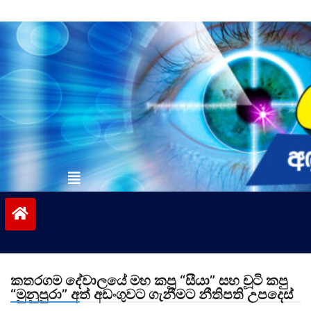
Skip
to
content
vinivida.lk
කතරගම දේවාලයේ මහ කපු “සීයා” සහ චූටි කපු
“මුනුපුරා” අත් අඩංගුවට ගැනීමට නීතිපති උපදෙස්