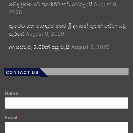
ශබ්ද දූෂණයට එරෙහිව නව රෙගුලාසි
August 9,
2026
කුවේට් සහ කොළඹ අතර ශ්‍රී ලංකන් ගුවන් සේවා යළි
ඇරඹේ
August 9, 2026
අද පස්වරු 2.00න් පසු වැසි
August 9, 2026
CONTACT US
Name
*
Email
*