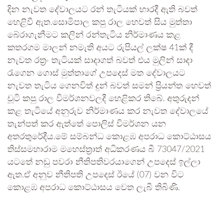
දින නැවත දේවාලයට රන් තැටියක් භාරදී ඇති බවත්
හෙළිවී ඇත.සොමිපාල කපු රාල හෙවත් සිය මුත්තා
බේරාගැනීමට කලින් රන්තැටිය නිර්මාණය කළ
කතරගම මාලන් නමැති අයට රුපියල් ලක්ෂ 41ක් දී
නැවත රත්‍රං තැටියක් සාදාගත් බවත් එය මුලින් සාදා
රැගෙන ගොස් මුත්තාගේ උපදෙස් මත දේවාලයට
නැවත තැටිය ගෙනවිත් දුන් බවත් සමන් ප්‍රියන්ත හෙවත්
චූටි කපු රාල විමර්ශනවලදී හෙළිකර තිබේ. අතුරුදන්
කළ තැටියේ අනුරුව නිර්මාණය කර නැවත දේවාලයේ
තැන්පත් කර ඇත්තේ පොලිස් විමර්ශන යන
අතරතුරේදීය.මේ සම්බන්ධ කොළඹ අපරාධ කොට්ඨාසය
තිස්සමහාරාම මහෙස්ත්‍රාත් අධිකරණය බී 73047/2021
යටතේ නඩු පවරා නීතිපතිවරයාගෙන් උපදෙස් ඉල්ලා
ඇත.ඒ අනුව නීතිපති උපදෙස් ඊයේ (07) වන විට
කොළඹ අපරාධ කොට්ඨාසය වෙත ලැබී තිබිණි.