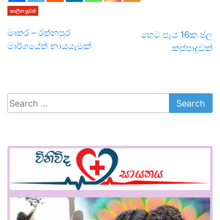
කාලීන පුවත්
මාතර – රත්නපුර
හෙට පැය 16ක ජල
මාර්ගයේත් නායයෑමක්
කප්පාදුවක්