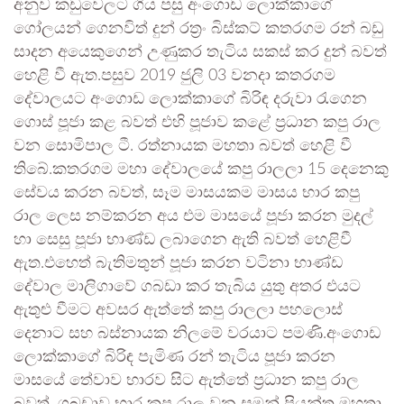
අනුව කඩුවෙලට ගිය පසු අංගොඩ ලොක්කාගේ
ගෝලයන් ගෙනවිත් දුන් රත්‍රං බිස්කට් කතරගම රන් බඩු
සාදන අයෙකුගෙන් උණුකර තැටිය සකස් කර දුන් බවත්
හෙළි වී ඇත.පසුව 2019 ජුලි 03 වනදා කතරගම
දේවාලයට අංගොඩ ලොක්කාගේ බිරිඳ දරුවා රැගෙන
ගොස් පූජා කළ බවත් එහි පූජාව කළේ ප්‍රධාන කපු රාල
වන සොමිපාල ටී. රත්නායක මහතා බවත් හෙළි වී
තිබේ.කතරගම මහා දේවාලයේ කපු රාලලා 15 දෙනෙකු
සේවය කරන බවත්, සෑම මාසයකම මාසය භාර කපු
රාල ලෙස නම්කරන අය එම මාසයේ පූජා කරන මුදල්
හා සෙසු පූජා භාණ්ඩ ලබාගෙන ඇති බවත් හෙළිවී
ඇත.එහෙත් බැතිමතුන් පූජා කරන වටිනා භාණ්ඩ
දේවාල මාලිගාවේ ගබඩා කර තැබිය යුතු අතර එයට
ඇතුළු වීමට අවසර ඇත්තේ කපු රාලලා පහලොස්
දෙනාට සහ බස්නායක නිලමේ වරයාට පමණි.අංගොඩ
ලොක්කාගේ බිරිඳ පැමිණ රන් තැටිය පූජා කරන
මාසයේ තේවාව භාරව සිට ඇත්තේ ප්‍රධාන කපු රාල