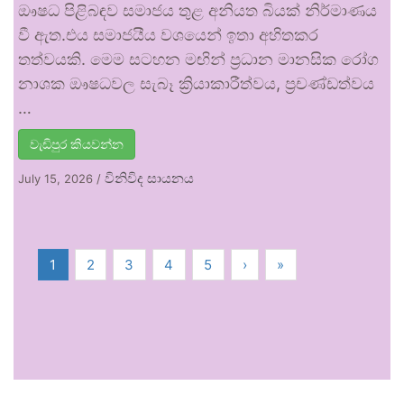
ඖෂධ පිළිබඳව සමාජය තුළ අනියත බියක් නිර්මාණය
වී ඇත.එය සමාජයීය වශයෙන් ඉතා අහිතකර
තත්වයකි. මෙම සටහන මඟින් ප්‍රධාන මානසික රෝග
නාශක ඖෂධවල සැබෑ ක්‍රියාකාරීත්වය, ප්‍රචණ්ඩත්වය
…
වැඩිපුර කියවන්න
විනිවිද සායනය
July 15, 2026
/
1
2
3
4
5
›
»