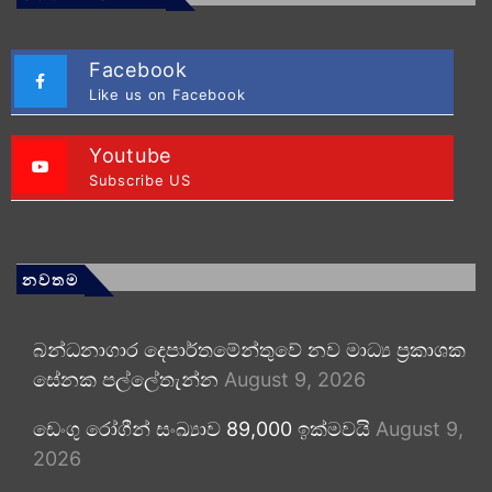
Facebook
Like us on Facebook
Youtube
Subscribe US
නවතම
බන්ධනාගාර දෙපාර්තමේන්තුවේ නව මාධ්‍ය ප්‍රකාශක
සේනක පල්ලේතැන්න
August 9, 2026
ඩෙංගු රෝගීන් සංඛ්‍යාව 89,000 ඉක්මවයි
August 9,
2026