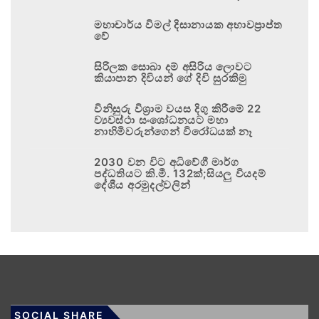
මහාචාර්ය විමල් දිසානායක අභාවප්‍රාප්ත
වේ
සිරිලක සොබා දම් අසිරිය ලොවට
කියාපාන දිවියන් ගේ දිවි සුරකිමු
විනිසුරු විශ්‍රාම වයස දිගු කිරීමේ 22
ව්‍යවස්ථා සංශෝධනයට මහා
නාහිමිවරුන්ගෙන් විරෝධයක් නෑ
2030 වන විට අධිවේගී මාර්ග
පද්ධතියට කි.මී. 132ක්;සියලු වියදම්
දේශීය අරමුදල්වලින්
SOCIAL SHARE