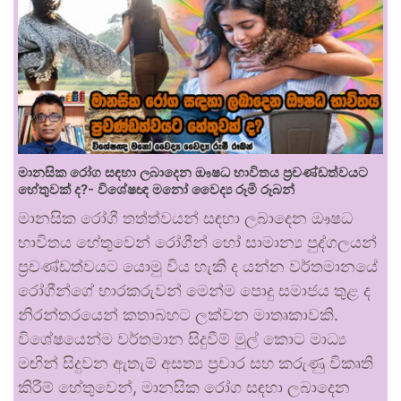
මානසික රෝග සඳහා ලබාදෙන ඖෂධ භාවිතය ප්‍රචණ්ඩත්වයට
හේතුවක් ද?- විශේෂඥ මනෝ වෛද්‍ය රූමි රූබන්
මානසික රෝගී තත්ත්වයන් සඳහා ලබාදෙන ඖෂධ
භාවිතය හේතුවෙන් රෝගීන් හෝ සාමාන්‍ය පුද්ගලයන්
ප්‍රචණ්ඩත්වයට යොමු විය හැකි ද යන්න වර්තමානයේ
රෝගීන්ගේ භාරකරුවන් මෙන්ම පොදු සමාජය තුළ ද
නිරන්තරයෙන් කතාබහට ලක්වන මාතෘකාවකි.
විශේෂයෙන්ම වර්තමාන සිදුවීම් මුල් කොට මාධ්‍ය
මඟින් සිදුවන ඇතැම් අසත්‍ය ප්‍රචාර සහ කරුණු විකෘති
කිරීම් හේතුවෙන්, මානසික රෝග සඳහා ලබාදෙන