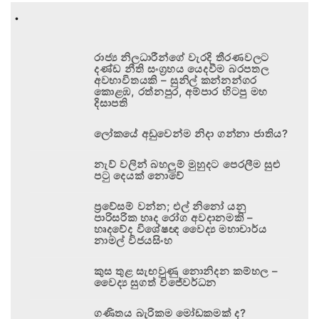
.
රාජ්‍ය නිලධාරීන්ගේ වැරදි තීරණවලට
දණ්ඩ නීති සංග්‍රහය යෙදවීම බරපතල
අවභාවිතයකි – සුනිල් කන්නන්ගර
කොළඹ, රත්නපුර, අම්පාර හිටපු මහ
දිසාපති
ලෝකයේ අඩුවෙන්ම නිදා ගන්නා ජාතිය?
නැව් වලින් බහලුම් මුහුදට පෙරලීම සුළු
පටු දෙයක් නොවේ
ප්‍රවේසම් වන්න; එල් නිනෝ යනු
පාරිසරික හෘද රෝග අවදානමකි –
හෘදවේද විශේෂඥ වෛද්‍ය මහාචාර්ය
නාමල් විජයසිංහ
කුස තුළ සැඟවුණු නොනිදන කම්හල –
වෛද්‍ය සුගත් විජේවර්ධන
ගණිතය බැරිකම මෝඩකමක් ද?