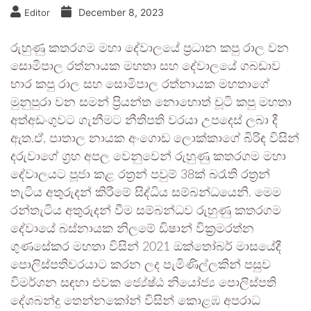
December 8, 2023
Editor
රුහුණු කතරගම මහා දේවාලයේ ප්‍රධාන කපු රාල වන
සොමිපාල රත්නායක මහතා සහ දේවාලයේ ගබඩාව
භාර කපු රාල සහ සොමිපාල රත්නායක මහතාගේ
මුනුපුරා වන සමන් ප්‍රියන්ත නොහොත් චූටි කපු මහතා
අත්අඩංගුවට ගැනීමට නීතිපති වරයා උපදෙස් ලබා දී
ඇත.ඒ, පාතාල නායක අංගොඩ ලොක්කාගේ බිරිඳ විසින්
දරුවාගේ ග්‍රහ අපල වෙනුවෙන් රුහුණු කතරගම මහා
දේවාලයට පූජා කළ රත්‍රන් පවුම් 38ක් බරැති රත්‍රන්
තැටිය අතුරුදන් කිරීමේ සිද්ධිය සම්බන්ධයෙනි. මෙම
රන්තැටිය අතුරුදන් වීම සම්බන්ධව රුහුණු කතරගම
දේවායේ බස්නායක නිලමේ ඩිෂාන් වික්‍රමරත්න
ගුණසේකර මහතා විසින් 2021 ඔක්තෝබර් මාසයේදී
පොලිස්පතිවරයාට කරන ලද පැමිණිල්ලකින් පසුව
විමර්ශන සඳහා එවක ජ්‍යේෂ්ඨ නියෝජ්‍ය පොලිස්පති
දේශබන්දු තෙන්නකෝන් විසින් කොළඹ අපරාධ