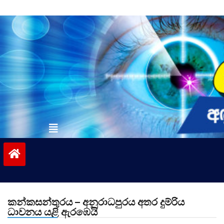
Skip
to
content
vinivida.lk
කන්කසන්තුරය – අනුරාධපුරය අතර දුම්රිය
ධාවනය යළි ඇරඹෙයි