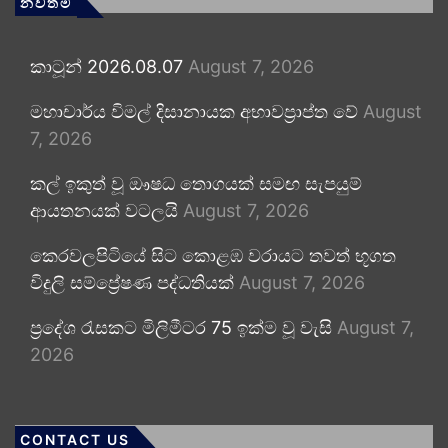
නවතම
කාටූන් 2026.08.07
August 7, 2026
මහාචාර්ය විමල් දිසානායක අභාවප්‍රාප්ත වේ
August
7, 2026
කල් ඉකුත් වූ ඖෂධ තොගයක් සමඟ සැපයුම්
ආයතනයක් වටලයි
August 7, 2026
කෙරවලපිටියේ සිට කොළඹ වරායට තවත් භූගත
විදුලි සම්ප්‍රේෂණ පද්ධතියක්
August 7, 2026
ප්‍රදේශ රැසකට මිලිමීටර 75 ඉක්ම වූ වැසි
August 7,
2026
CONTACT US