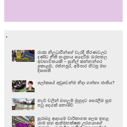
.
රාජ්‍ය නිලධාරීන්ගේ වැරදි තීරණවලට
දණ්ඩ නීති සංග්‍රහය යෙදවීම බරපතල
අවභාවිතයකි – සුනිල් කන්නන්ගර
කොළඹ, රත්නපුර, අම්පාර හිටපු මහ
දිසාපති
ලෝකයේ අඩුවෙන්ම නිදා ගන්නා ජාතිය?
නැව් වලින් බහලුම් මුහුදට පෙරලීම සුළු
පටු දෙයක් නොවේ
සුරාබදු ආදායම වාර්තාගත ලෙස ඉහළ
යාම සහ ආත්මභක්ෂක උරගයාගේ