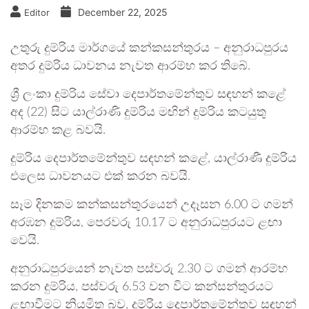
December 22, 2025
Editor
උතුරු දුම්රිය මාර්ගයේ කන්කසන්තුරය – අනුරාධපුරය
අතර දුම්රිය ධාවනය නැවත ආරම්භ කර තිබේ.
ශ්‍රී ලංකා දුම්රිය සේවා දෙපාර්තමේන්තුව සඳහන් කළේ
අද (22) සිට යාල්රාණි දුම්රිය මඟින් දුම්රිය කටයුතු
ආරම්භ කළ බවයි.
දුම්රිය දෙපාර්තමේන්තුව සඳහන් කළේ, යාල්රාණී දුම්රිය
එලෙස ධාවනයට එක් කරන බවයි.
සෑම දිනකම කන්කසන්තුරයෙන් උදෑසන 6.00 ට ගමන්
අරඹන දුම්රිය, පෙරවරු 10.17 ට අනුරාධපුරයට ළඟා
වෙයි.
අනුරාධපුරයෙන් නැවත පස්වරු 2.30 ට ගමන් ආරම්භ
කරන දුම්රිය, පස්වරු 6.53 වන විට කන්සන්තුරයට
ළඟාවීමට නියමිත බව, දුම්රිය දෙපාර්තමේන්තුව සඳහන්