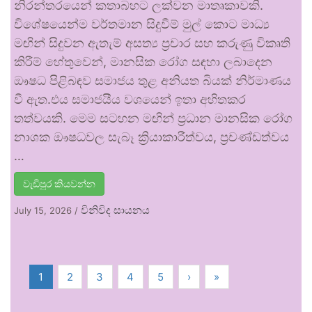
නිරන්තරයෙන් කතාබහට ලක්වන මාතෘකාවකි.
විශේෂයෙන්ම වර්තමාන සිදුවීම් මුල් කොට මාධ්‍ය
මඟින් සිදුවන ඇතැම් අසත්‍ය ප්‍රචාර සහ කරුණු විකෘති
කිරීම් හේතුවෙන්, මානසික රෝග සඳහා ලබාදෙන
ඖෂධ පිළිබඳව සමාජය තුළ අනියත බියක් නිර්මාණය
වී ඇත.එය සමාජයීය වශයෙන් ඉතා අහිතකර
තත්වයකි. මෙම සටහන මඟින් ප්‍රධාන මානසික රෝග
නාශක ඖෂධවල සැබෑ ක්‍රියාකාරීත්වය, ප්‍රචණ්ඩත්වය
…
වැඩිපුර කියවන්න
විනිවිද සායනය
July 15, 2026
/
1
2
3
4
5
›
»