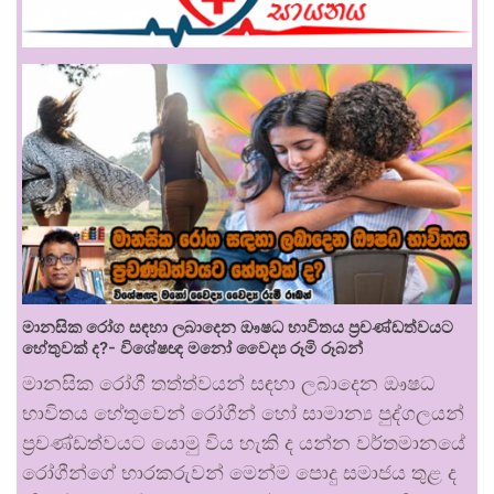
මානසික රෝග සඳහා ලබාදෙන ඖෂධ භාවිතය ප්‍රචණ්ඩත්වයට
හේතුවක් ද?- විශේෂඥ මනෝ වෛද්‍ය රූමි රූබන්
මානසික රෝගී තත්ත්වයන් සඳහා ලබාදෙන ඖෂධ
භාවිතය හේතුවෙන් රෝගීන් හෝ සාමාන්‍ය පුද්ගලයන්
ප්‍රචණ්ඩත්වයට යොමු විය හැකි ද යන්න වර්තමානයේ
රෝගීන්ගේ භාරකරුවන් මෙන්ම පොදු සමාජය තුළ ද