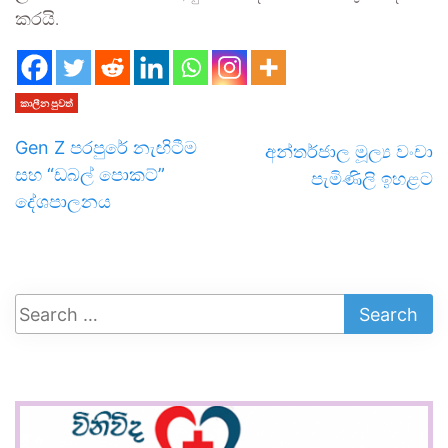
කරයි.
කාලීන පුවත්
Gen Z පරපුරේ නැඟිටීම
අන්තර්ජාල මූල්‍ය වංචා
සහ “ඩබල් පොකට්”
පැමිණිලි ඉහළට
දේශපාලනය