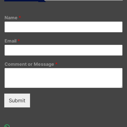
Name
*
Email
*
Comment or Message
*
Submit