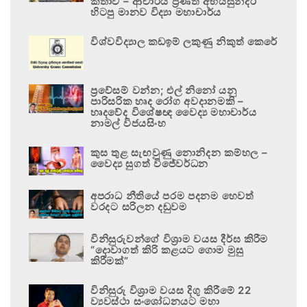
කතාව – ආචාර්ය ප්‍රණීත් අභයසුන්දර
හිටපු මානව විද්‍යා මහාචාර්ය
විශ්වවිද්‍යාල කඩඉම් ලකුණු නිකුත් කෙරේ
ප්‍රවේසම් වන්න; එල් නිනෝ යනු
පාරිසරික හෘද රෝග අවදානමකි –
හෘදවේද විශේෂඥ වෛද්‍ය මහාචාර්ය
නාමල් විජයසිංහ
කුස තුළ සැඟවුණු නොනිදන කම්හල –
වෛද්‍ය සුගත් විජේවර්ධන
අපරාධ නීතියේ පරම පදනම හෙවත්
වරදට සරිලන දඬුවම
විනිසුරුවන්ගේ විශ්‍රාම වයස දීර්ඝ කිරීම
“දොවාගත් කිරි කළයට ගොම මුසු
කිරීමක්”
විනිසුරු විශ්‍රාම වයස දිගු කිරීමේ 22
ව්‍යවස්ථා සංශෝධනයට මහා