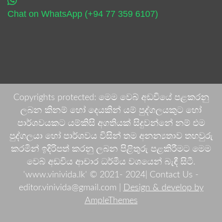
Chat on WhatsApp (+94 77 359 6107)
Copyrights protected: මෙම වෙබ් අඩවියේ පළකරනු
ලබන කිනම් හෝ දෙයකින් යම් පුද්ගලයකුට හෝ
පාර්ශවයකට යම්කිසි අගතියක් සිදුවන්නේ නම් එම
පුද්ගලයා හෝ පාර්ශවය විසින් තම අනන්‍යතාව තහවුරු
කරමින් ඉදිරිපත් කරනු ලබන පිළිතුරු පළකිරීමට මෙම
වෙබ් අඩවිය ආචාර ධර්මීය වශයෙන් බැඳී සිටී.
'www.vinivida.lk' © 2021- 2024| Contact Us -
editor.vinivida@gmail.com |
Design & develop by
AmpleThemes