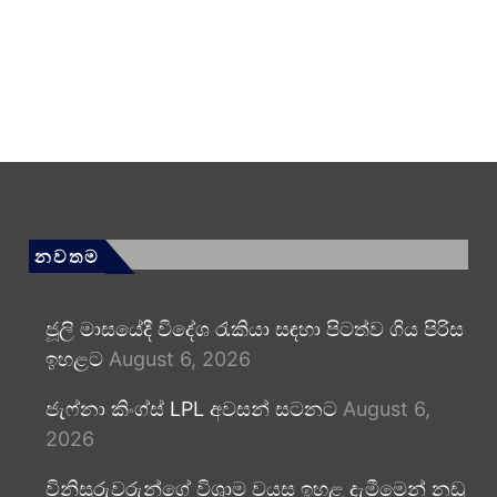
නවතම
ජූලි මාසයේදී විදේශ රැකියා සඳහා පිටත්ව ගිය පිරිස
ඉහළට
August 6, 2026
ජැෆ්නා කිංග්ස් LPL අවසන් සටනට
August 6,
2026
විනිසුරුවරුන්ගේ විශ්‍රාම වයස ඉහළ දැමීමෙන් නඩු