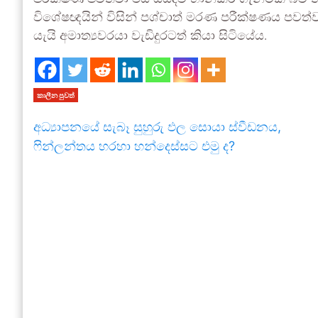
විශේෂඥයින් විසින් පශ්චාත් මරණ පරීක්ෂණය පවත්ව
යැයි අමාත්‍යවරයා වැඩිදුරටත් කියා සිටියේය.
කාලීන පුවත්
අධ්‍යාපනයේ සැබෑ සුහුරු ඵල සොයා ස්වීඩනය,
ෆින්ලන්තය හරහා හන්දෙස්සට එමු ද?