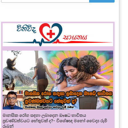
මානසික රෝග සඳහා ලබාදෙන ඖෂධ භාවිතය
ප්‍රචණ්ඩත්වයට හේතුවක් ද?- විශේෂඥ මනෝ වෛද්‍ය රූමි
රූබන්