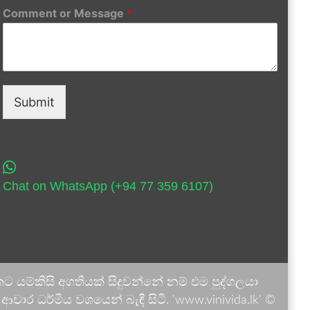
Comment or Message
*
Submit
Chat on WhatsApp (+94 77 359 6107)
 යම්කිසි අගතියක් සිදුවන්නේ නම් එම පුද්ගලයා
ාර ධර්මීය වශයෙන් බැඳී සිටී. 'www.vinivida.lk' ©