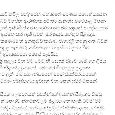
 නිලධාරී කපිල චන්ද්‍රසේන මහතාගේ මරණය සම්බන්ධයෙන්
කි බව මහජන ආරක්ෂක අමාත්‍ය ආනන්ද විජේපාල මහතා
අදහස් දක්වමින් අමාත්‍යවරයා මේ බව සඳහන් කළේය.මෙම
න ආරම්භ කර ඇති බවත්, මරණයට හේතුව පිළිබඳව
රීක්ෂණයෙන් අනතුරුව කරුණු පැහැදිලි කරනු ඇති බවත්
අදාළ සැකකරු අත්අඩංගුවට ගැනීමට ප්‍රමාද වීම
ින් අමාත්‍යවරයා මෙසේ පැවසීය:
‍රී කාලය වන විට මෙවැනි දෙයක් සිදුවේ යැයි පොලීසිය
වී නිදහස් වූ අයෙක්. බොහෝ විට පසුදා උදෑසන
්නට ඇති. මේ සම්බන්ධයෙන් පොලිස්පතිවරයාගෙන්
ාත් මරණ පරීක්ෂණය අවසන් වන තෙක් ස්ථිර මතයක්
ිසියම් බලවේගයක් පවතින්නේද යන්න පිළිබඳව විමසූ
කින් තොරව නිගමනවලට එළඹිය නොහැකි බවයි.”මීට
 එහිදී අධිකරණ වෛද්‍ය නිලධාරීන් කිහිපදෙනෙකු එක්ව
හවුරු කළා. මෙම සිද්ධිය සම්බන්ධයෙන්ද ක්ෂේත්‍රයේ