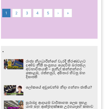
1
2
3
4
5
›
»
.
රාජ්‍ය නිලධාරීන්ගේ වැරදි තීරණවලට
දණ්ඩ නීති සංග්‍රහය යෙදවීම බරපතල
අවභාවිතයකි – සුනිල් කන්නන්ගර
කොළඹ, රත්නපුර, අම්පාර හිටපු මහ
දිසාපති
ලෝකයේ අඩුවෙන්ම නිදා ගන්නා ජාතිය?
සුරාබදු ආදායම වාර්තාගත ලෙස ඉහළ
යාම සහ ආත්මභක්ෂක උරගයාගේ කතාව