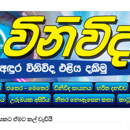
්
එතෙර - මෙතෙර
විනිවිද සායනය
හරිත දනව්ව
කය
උරුමයක අසිරිය
නිතර නොඇසෙන කතා
කාටූ
යකට ඒමට කල් වැඩියි