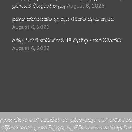
ප්‍රමාදයට විසඳුමක් නැහැ
August 6, 2026
ප්‍රදේශ කිහිපයකට අද පැය 05කට ජලය කැපේ
August 6, 2026
අකිල විරාජ් කාරියවසම් 18 වැනිදා තෙක් රිමාන්ඩ්
August 6, 2026
 ලබන කිනම් හෝ දෙයකින් යම් පුද්ගලයකුට හෝ පාර්ශවයකට
දිරිපත් කරනු ලබන පිළිතුරු පළකිරීමට මෙම වෙබ් අඩවිය ආච