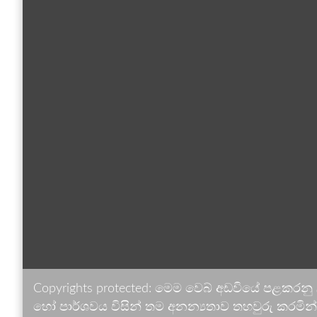
Copyrights protected: මෙම වෙබ් අඩවියේ පළකරනු
හෝ පාර්ශවය විසින් තම අනන්‍යතාව තහවුරු කරමින් ඉ