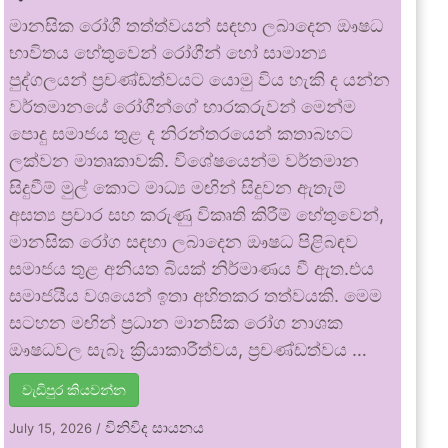
මානසික රෝගී තත්ත්වයන් සඳහා ලබාදෙන ඖෂධ
භාවිතය හේතුවෙන් රෝගීන් හෝ සාමාන්‍ය
පුද්ගලයන් ප්‍රචණ්ඩත්වයට යොමු විය හැකි ද යන්න
වර්තමානයේ රෝගීන්ගේ භාරකරුවන් මෙන්ම
පොදු සමාජය තුළ ද නිරන්තරයෙන් කතාබහට
ලක්වන මාතෘකාවකි. විශේෂයෙන්ම වර්තමාන
සිදුවීම් මුල් කොට මාධ්‍ය මඟින් සිදුවන ඇතැම්
අසත්‍ය ප්‍රචාර සහ කරුණු විකෘති කිරීම් හේතුවෙන්,
මානසික රෝග සඳහා ලබාදෙන ඖෂධ පිළිබඳව
සමාජය තුළ අනියත බියක් නිර්මාණය වී ඇත.එය
සමාජයීය වශයෙන් ඉතා අහිතකර තත්වයකි. මෙම
සටහන මඟින් ප්‍රධාන මානසික රෝග නාශක
ඖෂධවල සැබෑ ක්‍රියාකාරීත්වය, ප්‍රචණ්ඩත්වය …
වැඩිපුර කියවන්න
විනිවිද සායනය
July 15, 2026
/