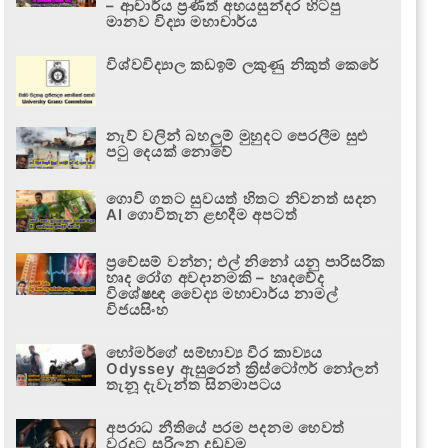
– ආචාර්ය ප්‍රණීත් අභයසුන්දර හිටපු
මානව විද්‍යා මහාචාර්ය
විශ්වවිද්‍යාල කඩඉම් ලකුණු නිකුත් කෙරේ
නැව් වලින් බහලුම් මුහුදට පෙරලීම සුළු
පටු දෙයක් නොවේ
ගොවි ගතට සුවයත් හිතට නිවනත් සදන
AI ගොවිතැන ළඟදීම අපටත්
ප්‍රවේසම් වන්න; එල් නිනෝ යනු පාරිසරික
හෘද රෝග අවදානමකි – හෘදවේද
විශේෂඥ වෛද්‍ය මහාචාර්ය නාමල්
විජයසිංහ
හෝමර්ගේ සම්භාව්‍ය වීර කාව්‍යය
Odyssey ඇසුරෙන් ක්‍රිස්ටෝෆර් නෝලන්
තැනූ දැවැන්ත සිනමාපටය
අපරාධ නීතියේ පරම පදනම හෙවත්
වරදට සරිලන දඬුවම