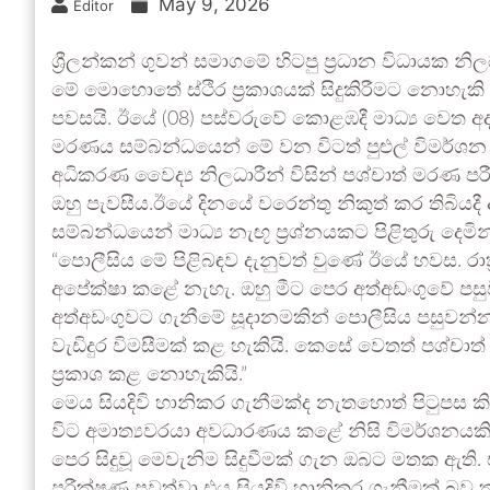
May 9, 2026
Editor
ශ්‍රීලන්කන් ගුවන් සමාගමේ හිටපු ප්‍රධාන විධායක
මේ මොහොතේ ස්ථිර ප්‍රකාශයක් සිදුකිරීමට නොහැ
පවසයි. ඊයේ (08) පස්වරුවේ කොළඹදී මාධ්‍ය වෙත 
මරණය සම්බන්ධයෙන් මේ වන විටත් පුළුල් විමර්ශ
අධිකරණ වෛද්‍ය නිලධාරීන් විසින් පශ්චාත් මරණ ප
ඔහු පැවසීය.ඊයේ දිනයේ වරෙන්තු නිකුත් කර තිබියදී 
සම්බන්ධයෙන් මාධ්‍ය නැඟූ ප්‍රශ්නයකට පිළිතුරු දෙම
“පොලීසිය මේ පිළිබඳව දැනුවත් වුණේ ඊයේ හවස. රාත්
අපේක්ෂා කළේ නැහැ. ඔහු මීට පෙර අත්අඩංගුවේ පසු
අත්අඩංගුවට ගැනීමේ සූදානමකින් පොලීසිය පසුවන
වැඩිදුර විමසීමක් කළ හැකියි. කෙසේ වෙතත් පශ්ච
ප්‍රකාශ කළ නොහැකියි.”
මෙය සියදිවි හානිකර ගැනීමක්ද නැතහොත් පිටුපස ක
විට අමාත්‍යවරයා අවධාරණය කළේ නිසි විමර්ශනය
පෙර සිදුවූ මෙවැනිම සිදුවීමක් ගැන ඔබට මතක ඇති.
පරීක්ෂණ පවත්වා එය සියදිවි හානිකර ගැනීමක් බව ත