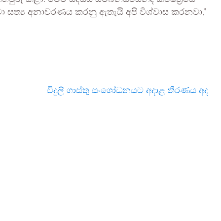
ා සත්‍ය අනාවරණය කරනු ඇතැයි අපි විශ්වාස කරනවා,”
විදුලි ගාස්තු සංශෝධනයට අදාළ තීරණය අද