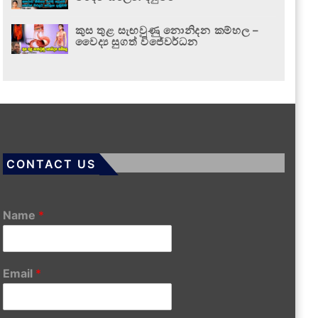
කුස තුළ සැඟවුණු නොනිදන කම්හල –
වෛද්‍ය සුගත් විජේවර්ධන
CONTACT US
Name
*
Email
*