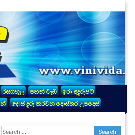
රසගඟුල
පහන් ටැඹ
ඉරා අදුරුපට
න්
දොස් දුරු කරවන දොස්තර උපදෙස්