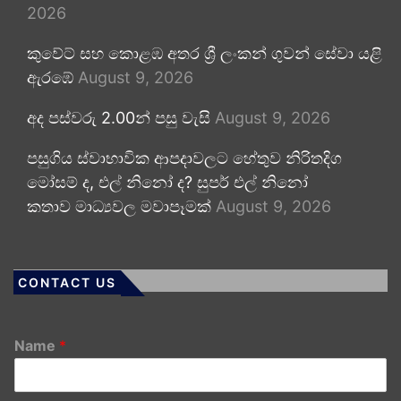
2026
කුවේට් සහ කොළඹ අතර ශ්‍රී ලංකන් ගුවන් සේවා යළි
ඇරඹේ
August 9, 2026
අද පස්වරු 2.00න් පසු වැසි
August 9, 2026
පසුගිය ස්වාභාවික ආපදාවලට හේතුව නිරිතදිග
මෝසම් ද, එල් නිනෝ ද? සුපර් එල් නිනෝ
කතාව මාධ්‍යවල මවාපෑමක්
August 9, 2026
CONTACT US
Name
*