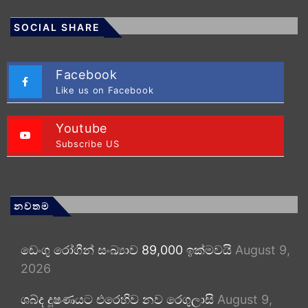
SOCIAL SHARE
Facebook
Like us on Facebook
Youtube
Subscribe US
නවතම
ඩෙංගු රෝගීන් සංඛ්‍යාව 89,000 ඉක්මවයි
August 9,
2026
ශබ්ද දූෂණයට එරෙහිව නව රෙගුලාසි
August 9,