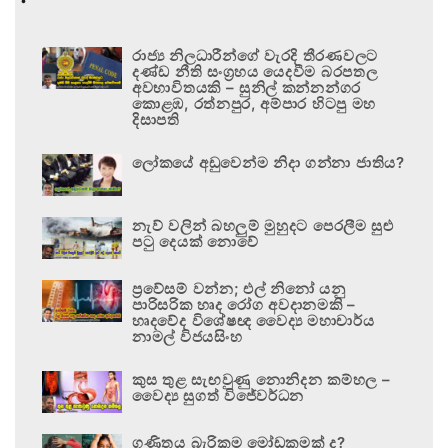
රාජ්‍ය නිලධාරීන්ගේ වැරදි තීරණවලට
දණ්ඩ නීති සංග්‍රහය යෙදවීම බරපතල
අවභාවිතයකි – සුනිල් කන්නන්ගර
කොළඹ, රත්නපුර, අම්පාර හිටපු මහ
දිසාපති
ලෝකයේ අඩුවෙන්ම නිදා ගන්නා ජාතිය?
නැව් වලින් බහලුම් මුහුදට පෙරලීම සුළු
පටු දෙයක් නොවේ
ප්‍රවේසම් වන්න; එල් නිනෝ යනු
පාරිසරික හෘද රෝග අවදානමකි –
හෘදවේද විශේෂඥ වෛද්‍ය මහාචාර්ය
නාමල් විජයසිංහ
කුස තුළ සැඟවුණු නොනිදන කම්හල –
වෛද්‍ය සුගත් විජේවර්ධන
ගණිතය බැරිකම මෝඩකමක් ද?