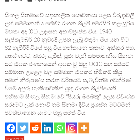
සිංහල සිනමාවේ සදාකාලික යෞවනයා ලෙස විරුදාවලී
ලත් සම්මානනීය ජේෂ්ඨ රංගන ශිල්පී අමරසිරි කලංසූරිය
මහතා අද (01) උදෑසන අභාවප්‍රාප්ත විය. 1940
සැප්තැම්බර් 20 නුවරදී උපත ලැබූ එතුමා මිය යන විට
82 හැවිරිදි වියේ පසු විය.හන්තානෙ කතාව, අක්කර පහ,
අහස් ගව්ව, බඹරු ඇවිත්, පූජා වැනි සම්මානනීය සිනමා
පට රැසක රංගනයෙන් දායක වූ ඔහු OCIC සහ සරසව්
සම්මාන උළෙල වල සම්මාන රැසකට හිමිකම් කියූ
තමන් නිරූපණය කරන චරිතයට සැබැවින්ම අවතීර්ණ
වීමේ අපූරු හැකියාවකින් යුතු රංගන ශිල්පියෙකි.
එනිසාම සිංහල සිනමාවේ “පියරු බබෙකු” ලෙස විචාරක
සරදමට ලක් නොවී තම සිනමා දිවිය ප්‍රශස්ත මට්ටමින්
පවත්වාගෙන යාමට ඔහු සමත් විය.
කාලීන පුවත්