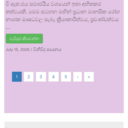
වී ඇත.එය සමාජයීය වශයෙන් ඉතා අහිතකර
තත්වයකි. මෙම සටහන මඟින් ප්‍රධාන මානසික රෝග
නාශක ඖෂධවල සැබෑ ක්‍රියාකාරීත්වය, ප්‍රචණ්ඩත්වය
…
වැඩිපුර කියවන්න
විනිවිද සායනය
July 15, 2026
/
1
2
3
4
5
›
»
.