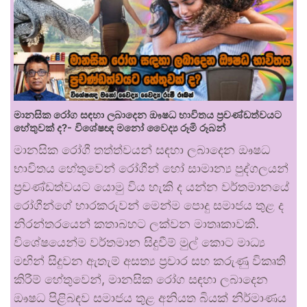
මානසික රෝග සඳහා ලබාදෙන ඖෂධ භාවිතය ප්‍රචණ්ඩත්වයට
හේතුවක් ද?- විශේෂඥ මනෝ වෛද්‍ය රූමි රූබන්
මානසික රෝගී තත්ත්වයන් සඳහා ලබාදෙන ඖෂධ
භාවිතය හේතුවෙන් රෝගීන් හෝ සාමාන්‍ය පුද්ගලයන්
ප්‍රචණ්ඩත්වයට යොමු විය හැකි ද යන්න වර්තමානයේ
රෝගීන්ගේ භාරකරුවන් මෙන්ම පොදු සමාජය තුළ ද
නිරන්තරයෙන් කතාබහට ලක්වන මාතෘකාවකි.
විශේෂයෙන්ම වර්තමාන සිදුවීම් මුල් කොට මාධ්‍ය
මඟින් සිදුවන ඇතැම් අසත්‍ය ප්‍රචාර සහ කරුණු විකෘති
කිරීම් හේතුවෙන්, මානසික රෝග සඳහා ලබාදෙන
ඖෂධ පිළිබඳව සමාජය තුළ අනියත බියක් නිර්මාණය