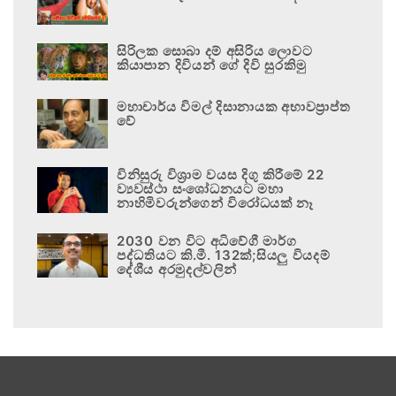
සිරිලක සොබා දම් අසිරිය ලොවට
කියාපාන දිවියන් ගේ දිවි සුරකිමු
මහාචාර්ය විමල් දිසානායක අභාවප්‍රාප්ත
වේ
විනිසුරු විශ්‍රාම වයස දිගු කිරීමේ 22
ව්‍යවස්ථා සංශෝධනයට මහා
නාහිමිවරුන්ගෙන් විරෝධයක් නෑ
2030 වන විට අධිවේගී මාර්ග
පද්ධතියට කි.මී. 132ක්;සියලු වියදම්
දේශීය අරමුදල්වලින්