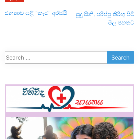
ජනතාව යළි “කෑම” අරඹයි
සුදු සීනි, පරිප්පු තිරිඟු පිටි
මිල පහතට