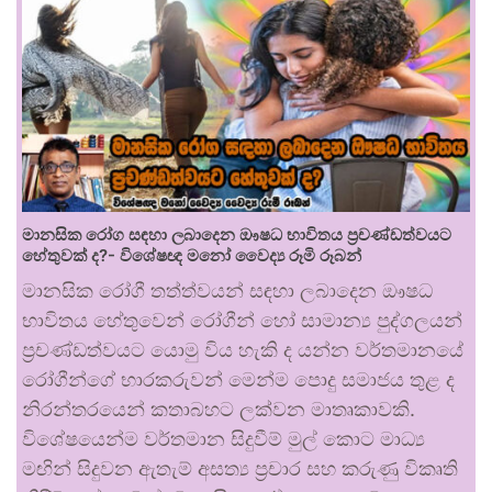
මානසික රෝග සඳහා ලබාදෙන ඖෂධ භාවිතය ප්‍රචණ්ඩත්වයට
හේතුවක් ද?- විශේෂඥ මනෝ වෛද්‍ය රූමි රූබන්
මානසික රෝගී තත්ත්වයන් සඳහා ලබාදෙන ඖෂධ
භාවිතය හේතුවෙන් රෝගීන් හෝ සාමාන්‍ය පුද්ගලයන්
ප්‍රචණ්ඩත්වයට යොමු විය හැකි ද යන්න වර්තමානයේ
රෝගීන්ගේ භාරකරුවන් මෙන්ම පොදු සමාජය තුළ ද
නිරන්තරයෙන් කතාබහට ලක්වන මාතෘකාවකි.
විශේෂයෙන්ම වර්තමාන සිදුවීම් මුල් කොට මාධ්‍ය
මඟින් සිදුවන ඇතැම් අසත්‍ය ප්‍රචාර සහ කරුණු විකෘති