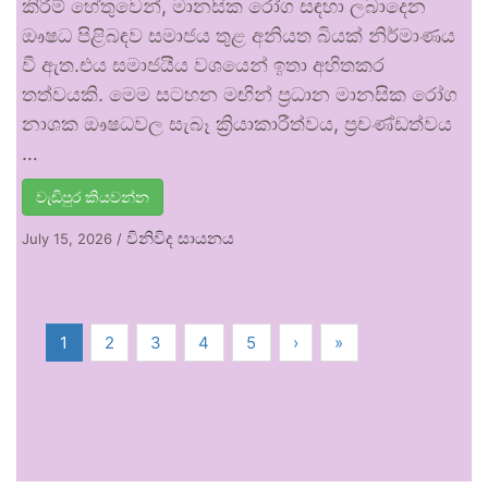
කිරීම් හේතුවෙන්, මානසික රෝග සඳහා ලබාදෙන
ඖෂධ පිළිබඳව සමාජය තුළ අනියත බියක් නිර්මාණය
වී ඇත.එය සමාජයීය වශයෙන් ඉතා අහිතකර
තත්වයකි. මෙම සටහන මඟින් ප්‍රධාන මානසික රෝග
නාශක ඖෂධවල සැබෑ ක්‍රියාකාරීත්වය, ප්‍රචණ්ඩත්වය
…
වැඩිපුර කියවන්න
විනිවිද සායනය
July 15, 2026
/
1
2
3
4
5
›
»