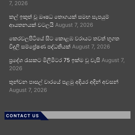
7, 2026
කල් ඉකුත් වූ ඖෂධ තොගයක් සමඟ සැපයුම්
ආයතනයක් වටලයි
August 7, 2026
කෙරවලපිටියේ සිට කොළඹ වරායට තවත් භූගත
විදුලි සම්ප්‍රේෂණ පද්ධතියක්
August 7, 2026
ප්‍රදේශ රැසකට මිලිමීටර 75 ඉක්ම වූ වැසි
August 7,
2026
තුන්වන පාසල් වාරයේ පළමු අදියර අදින් අවසන්
August 7, 2026
CONTACT US