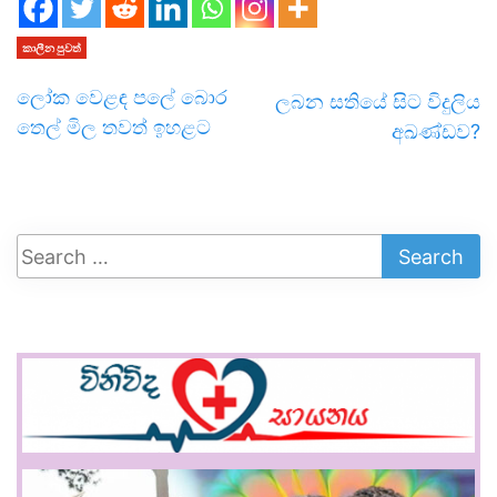
කාලීන පුවත්
ලෝක වෙළඳ පලේ බොර
ලබන සතියේ සිට විදුලිය
තෙල් මිල තවත් ඉහළට
අඛණ්ඩව?