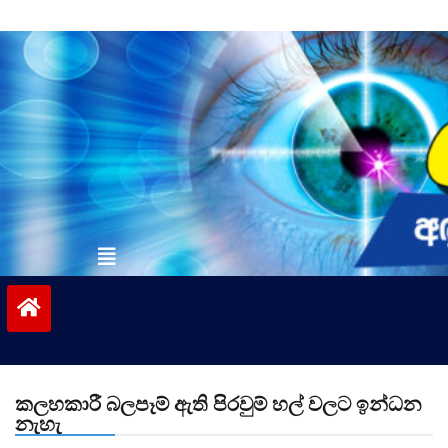
Skip
to
content
vinivida.lk
කලහකාරී බලපෑම් ඇති පිරවුම් හල් වලට ඉන්ධන
නැහැ