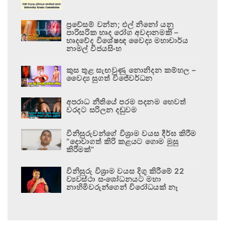
ප්‍රවේසම් වන්න; එල් නිනෝ යනු
පාරිසරික හෘද රෝග අවදානමකි –
හෘදවේද විශේෂඥ වෛද්‍ය මහාචාර්ය
නාමල් විජයසිංහ
කුස තුළ සැඟවුණු නොනිදන කම්හල –
වෛද්‍ය සුගත් විජේවර්ධන
අපරාධ නීතියේ පරම පදනම හෙවත්
වරදට සරිලන දඬුවම
විනිසුරුවන්ගේ විශ්‍රාම වයස දීර්ඝ කිරීම
“දොවාගත් කිරි කළයට ගොම මුසු
කිරීමක්”
විනිසුරු විශ්‍රාම වයස දිගු කිරීමේ 22
ව්‍යවස්ථා සංශෝධනයට මහා
නාහිමිවරුන්ගෙන් විරෝධයක් නෑ