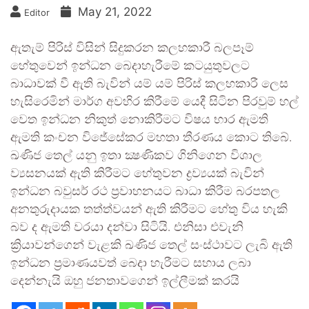
May 21, 2022
Editor
ඇතැම් පිරිස් විසින් සිදුකරන කලහකාරී බලපෑම්
හේතුවෙන් ඉන්ධන බෙදාහැරීමේ කටයුතුවලට
බාධාවක් වී ඇති බැවින් යම් යම් පිරිස් කලහකාරී ලෙස
හැසිරෙමින් මාර්ග අවහිර කිරීමේ යෙදී සිටින පිරවුම් හල්
වෙත ඉන්ධන නිකුත් නොකිරීමට විෂය භාර ඇමති
ඇමති කංචන විජේසේකර මහතා තීරණය කොට තිබේ.
ඛණිජ තෙල් යනු ඉතා ක්‍ෂණිකව ගිනිගෙන විශාල
ව්‍යසනයක් ඇති කිරීමට හේතුවන ද්‍රව්‍යයක් බැවින්
ඉන්ධන බවුසර් රථ ප්‍රවාහනයට බාධා කිරීම බරපතල
අනතුරුදායක තත්ත්වයන් ඇති කිරීමට හේතු විය හැකි
බව ද ඇමති වරයා දන්වා සිටියි. එනිසා එවැනි
ක්‍රියාවන්ගෙන් වැළකි ඛණිජ තෙල් සංස්ථාවට ලැබි ඇති
ඉන්ධන ප්‍රමාණයවත් බෙදා හැරීමට සහාය ලබා
දෙන්නැයි ඔහු ජනතාවගෙන් ඉල්ලීමක් කරයි