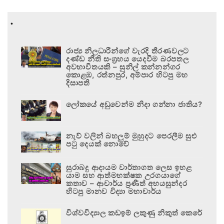
.
රාජ්‍ය නිලධාරීන්ගේ වැරදි තීරණවලට
දණ්ඩ නීති සංග්‍රහය යෙදවීම බරපතල
අවභාවිතයකි – සුනිල් කන්නන්ගර
කොළඹ, රත්නපුර, අම්පාර හිටපු මහ
දිසාපති
ලෝකයේ අඩුවෙන්ම නිදා ගන්නා ජාතිය?
නැව් වලින් බහලුම් මුහුදට පෙරලීම සුළු
පටු දෙයක් නොවේ
සුරාබදු ආදායම වාර්තාගත ලෙස ඉහළ
යාම සහ ආත්මභක්ෂක උරගයාගේ
කතාව – ආචාර්ය ප්‍රණීත් අභයසුන්දර
හිටපු මානව විද්‍යා මහාචාර්ය
විශ්වවිද්‍යාල කඩඉම් ලකුණු නිකුත් කෙරේ