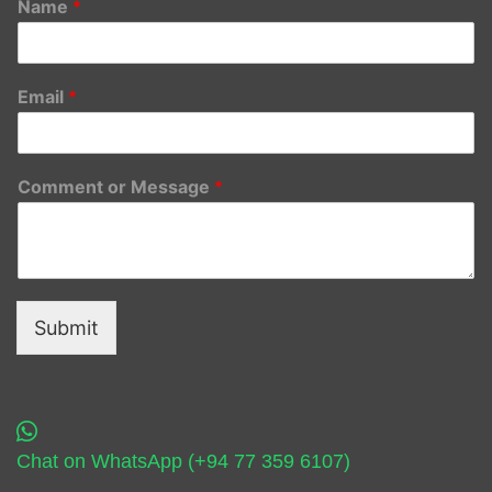
Name
*
Email
*
Comment or Message
*
Submit
Chat on WhatsApp (+94 77 359 6107)