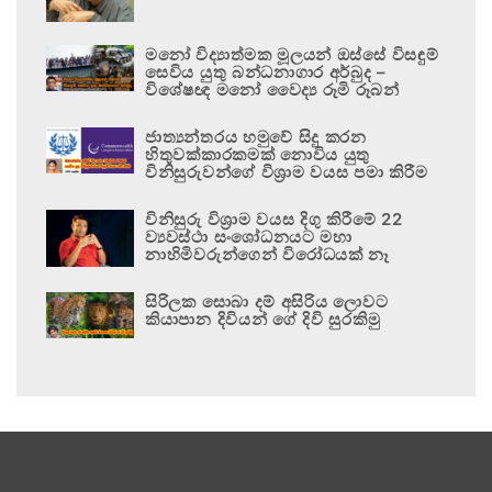
මනෝ විද්‍යාත්මක මූලයන් ඔස්සේ විසඳුම්
සෙවිය යුතු බන්ධනාගාර අර්බුද –
විශේෂඥ මනෝ වෛද්‍ය රූමි රූබන්
ජාත්‍යන්තරය හමුවේ සිදු කරන
හිතුවක්කාරකමක් නොවිය යුතු
විනිසුරුවන්ගේ විශ්‍රාම වයස පමා කිරීම
විනිසුරු විශ්‍රාම වයස දිගු කිරීමේ 22
ව්‍යවස්ථා සංශෝධනයට මහා
නාහිමිවරුන්ගෙන් විරෝධයක් නෑ
සිරිලක සොබා දම් අසිරිය ලොවට
කියාපාන දිවියන් ගේ දිවි සුරකිමු