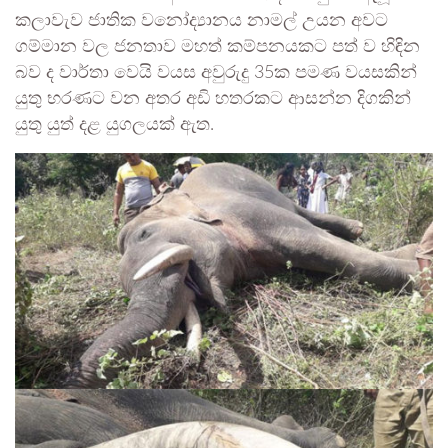
කලාවැව ජාතික වනෝද්‍යානය නාමල් උයන අවට
ගම්මාන වල ජනතාව මහත් කම්පනයකට පත් ව හිඳින
බව ද වාර්තා වෙයි වයස අවුරුදු 35ක පමණ වයසකින්
යුතු භරණට වන අතර අඩි හතරකට ආසන්න දිගකින්
යුතු යුත් දළ යුගලයක් ඇත.