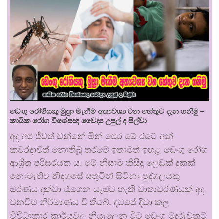
ඩෙංගු රෝගියකු ⁣මුත්‍රා මැනීම අත්‍යවශ්‍ය වන හේතුව දැන ගනිමු –
කායික රෝග විශේෂඥ වෛද්‍ය උපුල් ද සිල්වා
අද අප ජීවත් වන්නේ මින් පෙර මේ රටේ අන්
කවරදාවත් නොතිබූ තරමේ ඉතාමත් ඉහළ ඩෙංගු රෝග
ආශ්‍රිත පරිසරයක ය. මේ නිසාම කිසිදු ලෙඩක් දුකක්
නොමැතිව නිදහසේ සතුටින් සිටිනා පුද්ගලයකු
මරණය දක්වා රැගෙන යෑමට හැකි වාතාවරණයක් අද
වනවිට නිර්මාණය වී තිබේ. දවසේ දිවා කල
විවිධාකාර කාර්යවල නියැලෙන විට ඩෙංගු මදුරුවකුට