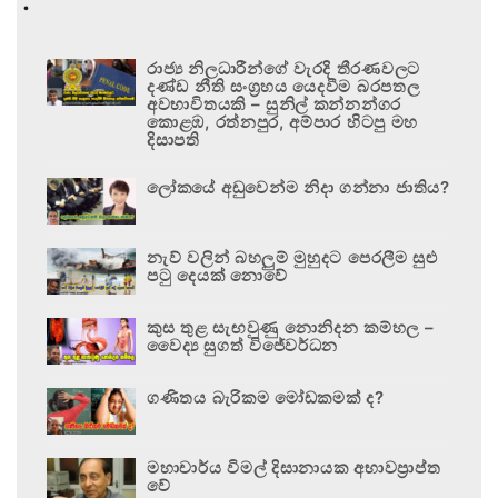
.
රාජ්‍ය නිලධාරීන්ගේ වැරදි තීරණවලට
දණ්ඩ නීති සංග්‍රහය යෙදවීම බරපතල
අවභාවිතයකි – සුනිල් කන්නන්ගර
කොළඹ, රත්නපුර, අම්පාර හිටපු මහ
දිසාපති
ලෝකයේ අඩුවෙන්ම නිදා ගන්නා ජාතිය?
නැව් වලින් බහලුම් මුහුදට පෙරලීම සුළු
පටු දෙයක් නොවේ
කුස තුළ සැඟවුණු නොනිදන කම්හල –
වෛද්‍ය සුගත් විජේවර්ධන
ගණිතය බැරිකම මෝඩකමක් ද?
මහාචාර්ය විමල් දිසානායක අභාවප්‍රාප්ත
වේ