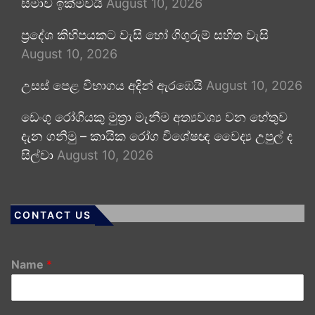
සීමාව ඉක්මවයි
August 10, 2026
ප්‍රදේශ කිහිපයකට වැසි හෝ ගිගුරුම් සහිත වැසි
August 10, 2026
උසස් පෙළ විභාගය අදින් ඇරඹෙයි
August 10, 2026
ඩෙංගු රෝගියකු ⁣මුත්‍රා මැනීම අත්‍යවශ්‍ය වන හේතුව
දැන ගනිමු – කායික රෝග විශේෂඥ වෛද්‍ය උපුල් ද
සිල්වා
August 10, 2026
CONTACT US
Name
*