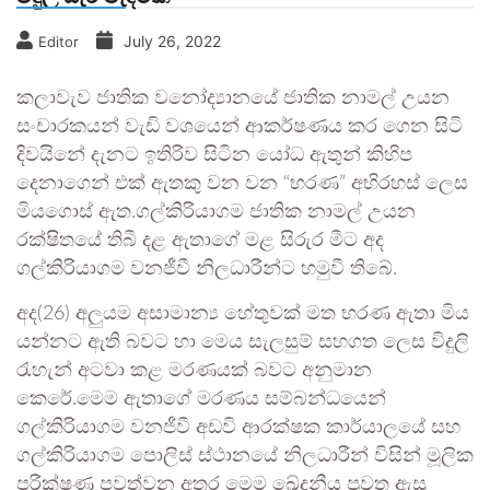
July 26, 2022
Editor
කලාවැව ජාතික වනෝද්‍යානයේ ජාතික නාමල් උයන
සංචාරකයන් වැඩි වශයෙන් ආකර්ෂණය කර ගෙන සිටි
දිවයිනේ දැනට ඉතිරිව සිටින යෝධ ඇතුන් කිහිප
දෙනාගෙන් එක් ඇතකු වන වන “භරණ” අභිරහස් ලෙස
මියගොස් ඇත.ගල්කිරියාගම ජාතික නාමල් උයන
රක්ෂිතයේ තිබී දළ ඇතාගේ මළ සිරුර මීට අද
ගල්කිරියාගම වනජීවී නිලධාරීන්ට හමුවී තිබේ.
අද(26) අලුයම අසාමාන්‍ය හේතුවක් මත භරණ ඇතා මිය
යන්නට ඇති බවට හා මෙය සැලසුම් සහගත ලෙස විදුලි
රැහැන් අටවා කළ මරණයක් බවට අනුමාන
කෙරේ.මෙම ඇතාගේ මරණය සම්බන්ධයෙන්
ගල්කිරියාගම වනජීවී අඩවි ආරක්ෂක කාර්යාලයේ සහ
ගල්කිරියාගම පොලිස් ස්ථානයේ නිලධාරීන් විසින් මූලික
පරීක්ෂණ පවත්වන අතර මෙම ඛේදනීය පුවත ඇසූ