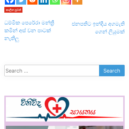
කාලීන පුවත්
ධම්මික පෙරේරා මන්ත්‍රී
ජනපතිට ඉන්දීය අගමැති
කමින් අස් වන පාටක්
ගෙන් ලියුමක්
නැතිලු