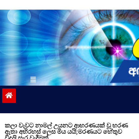
Skip
to
content
vinivida.lk
කලා වැවට නාමල් උයනට ආභරණයක් වූ භරණ
ඇතා අභිරහස් ලෙස මිය යයි;මරණයට හේතුව
විදුලි සැර වැදීමක්