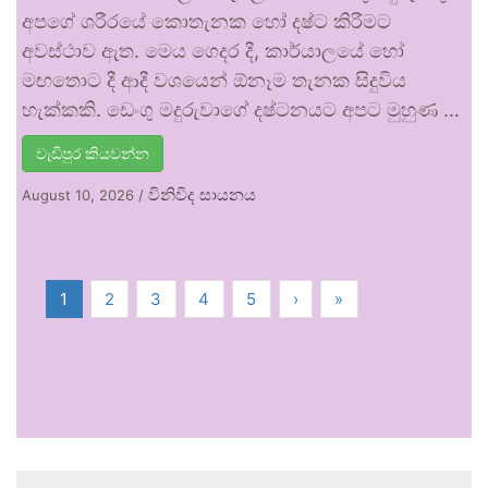
අපගේ ශරීරයේ කොතැනක හෝ දෂ්ට කිරීමට
අවස්ථාව ඇත. මෙය ගෙදර දී, කාර්යාලයේ හෝ
මඟතොට දී ආදී වශයෙන් ඕනෑම තැනක සිදුවිය
හැක්කකි. ඩෙංගු මදුරුවාගේ දෂ්ටනයට අපට මුහුණ …
වැඩිපුර කියවන්න
විනිවිද සායනය
August 10, 2026
/
1
2
3
4
5
›
»