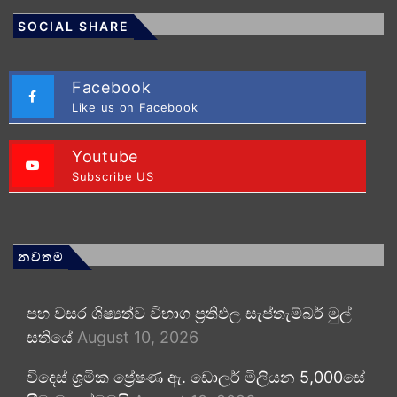
SOCIAL SHARE
Facebook
Like us on Facebook
Youtube
Subscribe US
නවතම
පහ වසර ශිෂ්‍යත්ව විභාග ප්‍රතිඵල සැප්තැම්බර් මුල්
සතියේ
August 10, 2026
විදෙස් ශ්‍රමික ප්‍රේෂණ ඇ. ඩොලර් මිලියන 5,000සේ