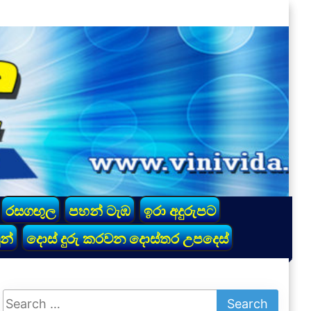
රසගඟුල
පහන් ටැඹ
ඉරා අදුරුපට
න්
දොස් දුරු කරවන දොස්තර උපදෙස්