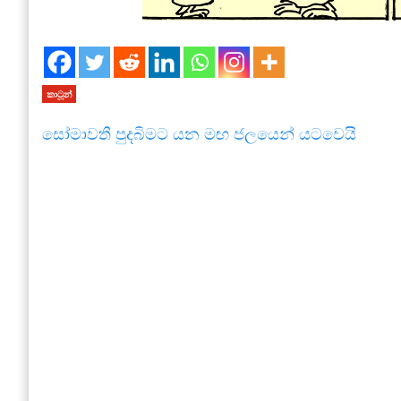
කාටූන්
සෝමාවතී පුදබිමට යන මඟ ජලයෙන් යටවෙයි