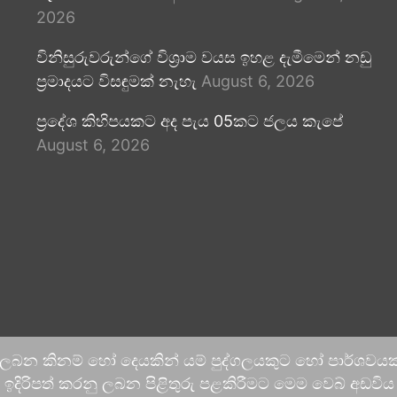
2026
විනිසුරුවරුන්ගේ විශ්‍රාම වයස ඉහළ දැමීමෙන් නඩු
ප්‍රමාදයට විසඳුමක් නැහැ
August 6, 2026
ප්‍රදේශ කිහිපයකට අද පැය 05කට ජලය කැපේ
August 6, 2026
 ලබන කිනම් හෝ දෙයකින් යම් පුද්ගලයකුට හෝ පාර්ශවයකට
දිරිපත් කරනු ලබන පිළිතුරු පළකිරීමට මෙම වෙබ් අඩවිය ආච