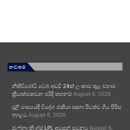
නවතම
නීතිවිරෝධී වෙබ් අඩවි 24ක් ලංකාව තුළ වහාම
ක්‍රියාත්මකවන පරිදි තහනම්
August 6, 2026
ජූලි මාසයේදී විදේශ රැකියා සඳහා පිටත්ව ගිය පිරිස
ඉහළට
August 6, 2026
ජැෆ්නා කිංග්ස් LPL අවසන් සටනට
August 6,