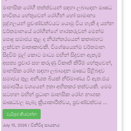
මානසික රෝගී තත්ත්වයන් සඳහා ලබාදෙන ඖෂධ
භාවිතය හේතුවෙන් රෝගීන් හෝ සාමාන්‍ය
පුද්ගලයන් ප්‍රචණ්ඩත්වයට යොමු විය හැකි ද යන්න
වර්තමානයේ රෝගීන්ගේ භාරකරුවන් මෙන්ම
පොදු සමාජය තුළ ද නිරන්තරයෙන් කතාබහට
ලක්වන මාතෘකාවකි. විශේෂයෙන්ම වර්තමාන
සිදුවීම් මුල් කොට මාධ්‍ය මඟින් සිදුවන ඇතැම්
අසත්‍ය ප්‍රචාර සහ කරුණු විකෘති කිරීම් හේතුවෙන්,
මානසික රෝග සඳහා ලබාදෙන ඖෂධ පිළිබඳව
සමාජය තුළ අනියත බියක් නිර්මාණය වී ඇත.එය
සමාජයීය වශයෙන් ඉතා අහිතකර තත්වයකි. මෙම
සටහන මඟින් ප්‍රධාන මානසික රෝග නාශක
ඖෂධවල සැබෑ ක්‍රියාකාරීත්වය, ප්‍රචණ්ඩත්වය …
වැඩිපුර කියවන්න
විනිවිද සායනය
July 15, 2026
/