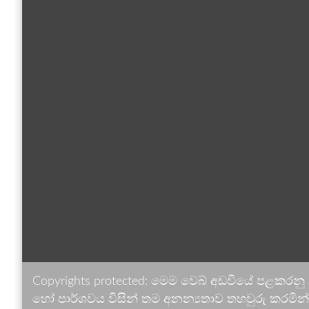
Copyrights protected: මෙම වෙබ් අඩවියේ පළකරනු
හෝ පාර්ශවය විසින් තම අනන්‍යතාව තහවුරු කරමින් ඉ