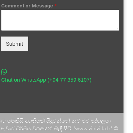
Comment or Message
*
Submit
Chat on WhatsApp (+94 77 359 6107)
 යම්කිසි අගතියක් සිදුවන්නේ නම් එම පුද්ගලයා
ාර ධර්මීය වශයෙන් බැඳී සිටී. 'www.vinivida.lk' ©