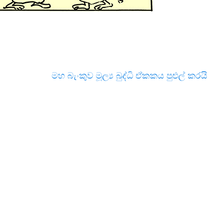
මහ බැංකුව මූල්‍ය බුද්ධි ඒකකය පුළුල් කරයි