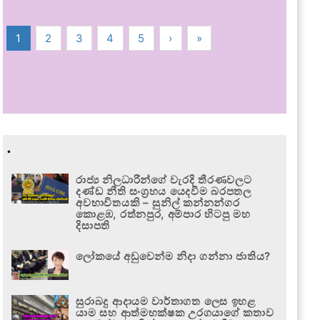
1
2
3
4
5
›
»
.
රාජ්‍ය නිලධාරීන්ගේ වැරදි තීරණවලට
දණ්ඩ නීති සංග්‍රහය යෙදවීම බරපතල
අවභාවිතයකි – සුනිල් කන්නන්ගර
කොළඹ, රත්නපුර, අම්පාර හිටපු මහ
දිසාපති
ලෝකයේ අඩුවෙන්ම නිදා ගන්නා ජාතිය?
සුරාබදු ආදායම වාර්තාගත ලෙස ඉහළ
යාම සහ ආත්මභක්ෂක උරගයාගේ කතාව