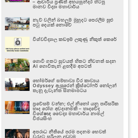
– ආචාර්ය ප්‍රණීත් අභයසුන්දර හිටපු
මානව විද්‍යා මහාචාර්ය
නැව් වලින් බහලුම් මුහුදට පෙරලීම සුළු
පටු දෙයක් නොවේ
විශ්වවිද්‍යාල කඩඉම් ලකුණු නිකුත් කෙරේ
ගොවි ගතට සුවයත් හිතට නිවනත් සදන
AI ගොවිතැන ළඟදීම අපටත්
හෝමර්ගේ සම්භාව්‍ය වීර කාව්‍යය
Odyssey ඇසුරෙන් ක්‍රිස්ටෝෆර් නෝලන්
තැනූ දැවැන්ත සිනමාපටය
ප්‍රවේසම් වන්න; එල් නිනෝ යනු පාරිසරික
හෘද රෝග අවදානමකි – හෘදවේද
විශේෂඥ වෛද්‍ය මහාචාර්ය නාමල්
විජයසිංහ
අපරාධ නීතියේ පරම පදනම හෙවත්
වරදට සරිලන දඬුවම