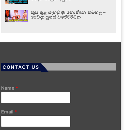
කුස තුළ සැඟවුණු නොනිදන කම්හල –
වෛද්‍ය සුගත් විජේවර්ධන
CONTACT US
Name
*
Email
*