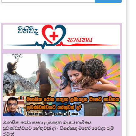
මානසික රෝග සඳහා ලබාදෙන ඖෂධ භාවිතය
ප්‍රචණ්ඩත්වයට හේතුවක් ද?- විශේෂඥ මනෝ වෛද්‍ය රූමි
රූබන්