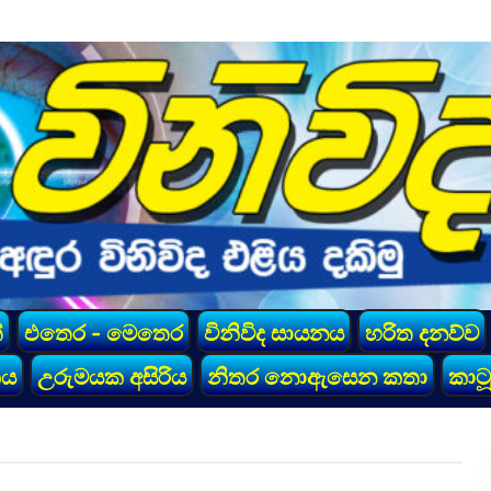
්
එතෙර - මෙතෙර
විනිවිද සායනය
හරිත දනව්ව
කය
උරුමයක අසිරිය
නිතර නොඇසෙන කතා
කාටූ