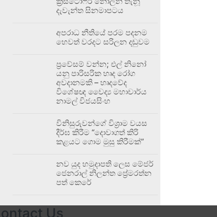
ක්‍රිස්ටෝෆර් නෝලන් තැනූ
දැවැන්ත සිනමාපටය
අපරාධ නීතියේ පරම පදනම
හෙවත් වරදට සරිලන දඬුවම
ප්‍රවේසම් වන්න; එල් නිනෝ
යනු පාරිසරික හෘද රෝග
අවදානමකි – හෘදවේද
විශේෂඥ වෛද්‍ය මහාචාර්ය
නාමල් විජයසිංහ
විනිසුරුවන්ගේ විශ්‍රාම වයස
දීර්ඝ කිරීම “දොවාගත් කිරි
කළයට ගොම මුසු කිරීමක්”
නව යුද හමුදාපති ලෙස මේජර්
ජෙනරාල් නිලන්ත ප්‍රේමරත්න
පත් කෙරේ
ontact Us