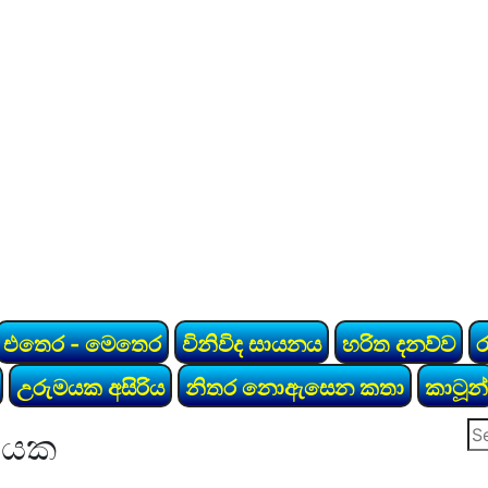
එතෙර - මෙතෙර
විනිවිද සායනය
හරිත දනව්ව
උරුමයක අසිරිය
නිතර නොඇසෙන කතා
කාටූන්
Se
රණයක
for