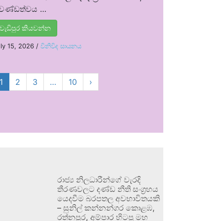
්‍රචණ්ඩත්වය …
වැඩිපුර කියවන්න
ly 15, 2026
/
විනිවිද සායනය
1
2
3
…
10
›
රාජ්‍ය නිලධාරීන්ගේ වැරදි
තීරණවලට දණ්ඩ නීති සංග්‍රහය
යෙදවීම බරපතල අවභාවිතයකි
– සුනිල් කන්නන්ගර කොළඹ,
රත්නපුර, අම්පාර හිටපු මහ