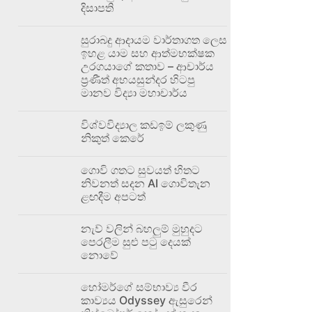
දිසාපති
සුරාබදු ආදායම වාර්තාගත ලෙස
ඉහළ යාම සහ ආත්මභක්ෂක
උරගයාගේ කතාව – ආචාර්ය
ප්‍රණීත් අභයසුන්දර හිටපු
මානව විද්‍යා මහාචාර්ය
විශ්වවිද්‍යාල කඩඉම් ලකුණු
නිකුත් කෙරේ
ගොවි ගතට සුවයත් හිතට
නිවනත් සදන AI ගොවිතැන
ළඟදීම අපටත්
නැව් වලින් බහලුම් මුහුදට
පෙරලීම සුළු පටු දෙයක්
නොවේ
හෝමර්ගේ සම්භාව්‍ය වීර
කාව්‍යය Odyssey ඇසුරෙන්