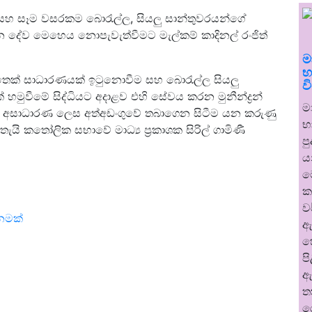
 සහ සෑම වසරකම බොරැල්ල, සියලු සාන්තුවරයන්ගේ
ින දේව මෙහෙය නොපැවැත්වීමට මැල්කම් කාදිනල් රංජිත්
ම
භ
් මෙතෙක් සාධාරණයක් ඉටුනොවීම සහ බොරැල්ල සියලු
ව
මුවීමේ සිද්ධියට අදාළව එහි සේවය කරන මුනීන්ද්‍රන්
ම
 කර අසාධාරණ ලෙස අත්අඩංගුවේ තබාගෙන සිටීම යන කරුණු
භ
ි කතෝලික සභාවේ මාධ්‍ය ප්‍රකාශක සිරිල් ගාමිණී
ප
ය
ම
ක
ව
ානමක්
ඇ
හ
ප
ඇ
ත
ර