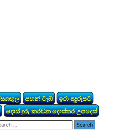
රසගඟුල
පහන් ටැඹ
ඉරා අදුරුපට
දොස් දුරු කරවන දොස්තර උපදෙස්
arch
: