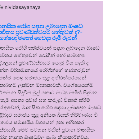
ානසික රෝග සඳහා ලබාදෙන ඖෂධ
ාවිතය ප්‍රචණ්ඩත්වයට හේතුවක් ද?-
ිශේෂඥ මනෝ වෛද්‍ය රූමි රූබන්
ානසික රෝගී තත්ත්වයන් සඳහා ලබාදෙන ඖෂධ
ාවිතය හේතුවෙන් රෝගීන් හෝ සාමාන්‍ය
ුද්ගලයන් ප්‍රචණ්ඩත්වයට යොමු විය හැකි ද
න්න වර්තමානයේ රෝගීන්ගේ භාරකරුවන්
ෙන්ම පොදු සමාජය තුළ ද නිරන්තරයෙන්
තාබහට ලක්වන මාතෘකාවකි. විශේෂයෙන්ම
ර්තමාන සිදුවීම් මුල් කොට මාධ්‍ය මඟින් සිදුවන
තැම් අසත්‍ය ප්‍රචාර සහ කරුණු විකෘති කිරීම්
ේතුවෙන්, මානසික රෝග සඳහා ලබාදෙන ඖෂධ
ිළිබඳව සමාජය තුළ අනියත බියක් නිර්මාණය වී
ත.එය සමාජයීය වශයෙන් ඉතා අහිතකර
ත්වයකි. මෙම සටහන මඟින් ප්‍රධාන මානසික
ෝග නාශක ඖෂධවල සැබෑ ක්‍රියාකාරීත්වය,