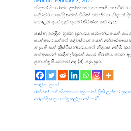
Editor
February 3, 2022
නිදහස් දින රාජ්‍ය උත්සවයට සහභාගී නොවීමට
දේවස්ථානයේදි තමන් විසින් පවත්වන නිදහස් ද
කොළඹ අගරදගුරුතුමෝ තීරණය කර ඇත.
පාස්කු ඉරුදින ත්‍රස්ත ප්‍රහාරය සම්බන්ධයෙන
සාන්තුවරයන්ගේ දේවස්ථානයෙන් අත්බෝම්බයක් හ
නැමති සන් ක්‍රිස්ටියන්වරයාගේ නිදහස අහිමි
හේතුවෙන් කාදිනල්තුමන් මෙම තීරණය ගෙන ඇතැය
ප්‍රනාන්දු පියතුමෝ අද (3) පැවසූහ.
කාලීන පුවත්
Post
රන්ජන් ගේ නිදහස වෙනුවෙන් ප්‍රීති උත්සව සූද
අරුන්දික ප්‍රනාන්දු ඉල්ලා අස්වෙයි
navigation