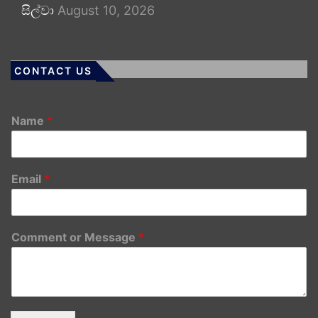
සිල්වා
August 10, 2026
CONTACT US
Name
*
Email
*
Comment or Message
*