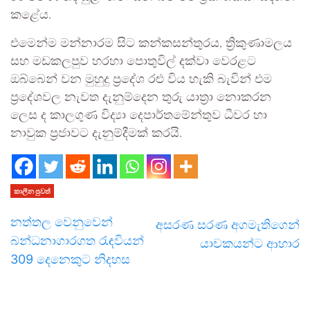
කළේය.
එමෙන්ම මන්නාරම සිට කන්කසන්තුරය, ත්‍රිකුණාමලය
සහ මඩකලපුව හරහා පොතුවිල් දක්වා වෙරළට
ඔබ්බෙන් වන මුහුදු ප්‍රදේශ රළු විය හැකි බැවින් එම
ප්‍රදේශවල නැවත දැනුම්දෙන තුරු යාත්‍රා නොකරන
ලෙස ද කාලගුණ විද්‍යා දෙපාර්තමේන්තුව ධීවර හා
නාවුක ප්‍රජාවට දැනුම්දීමක් කරයි.
කාලීන පුවත්
නත්තල වෙනුවෙන්
අසරණ සරණ අගමැතිගෙන්
බන්ධනාගාරගත රැඳවියන්
යාචකයන්ට ආහාර
309 දෙනෙකුට නිදහස