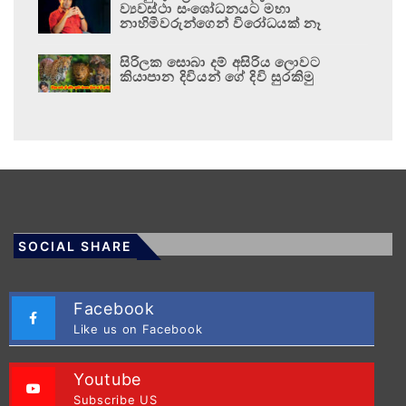
ව්‍යවස්ථා සංශෝධනයට මහා
නාහිමිවරුන්ගෙන් විරෝධයක් නෑ
සිරිලක සොබා දම් අසිරිය ලොවට
කියාපාන දිවියන් ගේ දිවි සුරකිමු
SOCIAL SHARE
Facebook
Like us on Facebook
Youtube
Subscribe US