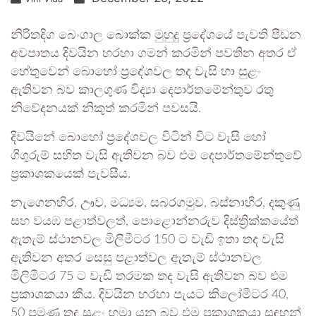
නිරිතදිග බෙංගාල බොක්ක මුහුදු ප්‍රදේශයේ පැවති පීඩන
අවපාතය දිවයින හරහා ගමන් කරමින් පවතින අතර ඒ
හේතුවෙන් බොහෝ ප්‍රදේශවල තද වැසි හා සුළං
ඇතිවන බව කාලගුණ විද්‍යා දෙපාර්තමේන්තුව රතු
නිවේදනයක් නිකුත් කරමින් පවසයි.
දිවයිනේ බොහෝ ප්‍රදේශවල විටින් විට වැසි හෝ
ගිගුරුම් සහිත වැසි ඇතිවන බව එම දෙපාර්තමේන්තුවේ
ප්‍රකාශකයෙක් පැවසීය.
නැගෙනහිර, ඌව, මධ්‍යම, සබරගමුව, බස්නාහිර, දකුණු
සහ වයඹ පළාත්වලත්, පොළොන්නරුව දිස්ත්‍රික්කයේත්
ඇතැම් ස්ථානවල මිලිමීටර 150 ට වැඩි ඉතා තද වැසි
ඇතිවන අතර සෙසු පළාත්වල ඇතැම් ස්ථානවල
මිලිමීටර 75 ට වැඩි තරමක තද වැසි ඇතිවන බව එම
ප්‍රකාශකයා කීය. දිවයින හරහා පැයට කිලෝමීටර 40,
50 පමණ තද සුළං හමා යන බව එම ප්‍රකාශකයා සඳහන්