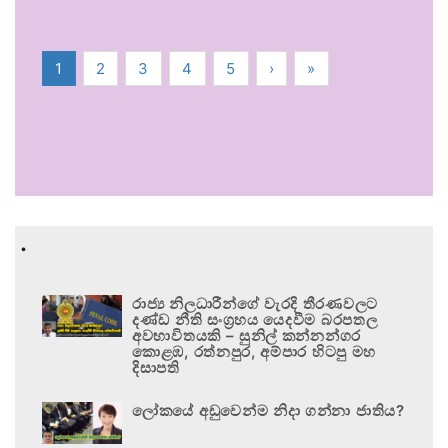
1
2
3
4
5
›
»
.
රාජ්‍ය නිලධාරීන්ගේ වැරදි තීරණවලට
දණ්ඩ නීති සංග්‍රහය යෙදවීම බරපතල
අවභාවිතයකි – සුනිල් කන්නන්ගර
කොළඹ, රත්නපුර, අම්පාර හිටපු මහ
දිසාපති
ලෝකයේ අඩුවෙන්ම නිදා ගන්නා ජාතිය?