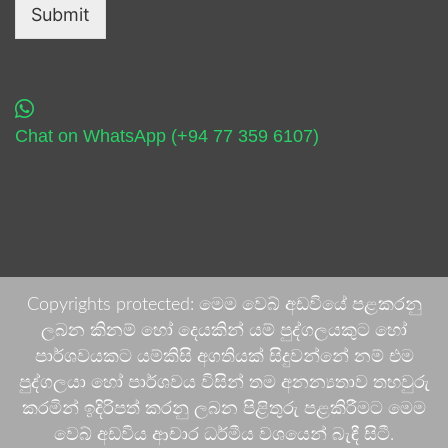
Submit
Chat on WhatsApp (+94 77 359 6107)
Copyrights protected: මෙම වෙබ් අඩවියේ පළකරනු
ලබන කිනම් හෝ දෙයකින් යම් පුද්ගලයකුට හෝ
පාර්ශවයකට යම්කිසි අගතියක් සිදුවන්නේ නම් එම
පුද්ගලයා හෝ පාර්ශවය විසින් තම අනන්‍යතාව තහවුරු
කරමින් ඉදිරිපත් කරනු ලබන පිළිතුරු පළකිරීමට මෙම
වෙබ් අඩවිය ආචාර ධර්මීය වශයෙන් බැඳී සිටී.