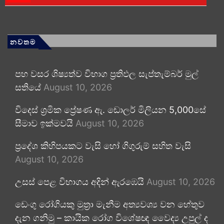
නවතම
පහ වසර ශිෂ්‍යත්ව විභාග ප්‍රතිඵල සැප්තැම්බර් මුල්
සතියේ
August 10, 2026
විදෙස් ශ්‍රමික ප්‍රේෂණ ඇ. ඩොලර් මිලියන 5,000සේ
සීමාව ඉක්මවයි
August 10, 2026
ප්‍රදේශ කිහිපයකට වැසි හෝ ගිගුරුම් සහිත වැසි
August 10, 2026
උසස් පෙළ විභාගය අදින් ඇරඹෙයි
August 10, 2026
ඩෙංගු රෝගියකු ⁣මුත්‍රා මැනීම අත්‍යවශ්‍ය වන හේතුව
දැන ගනිමු – කායික රෝග විශේෂඥ වෛද්‍ය උපුල් ද