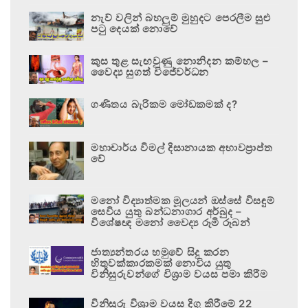
නැව් වලින් බහලුම් මුහුදට පෙරලීම සුළු
පටු දෙයක් නොවේ
කුස තුළ සැඟවුණු නොනිදන කම්හල –
වෛද්‍ය සුගත් විජේවර්ධන
ගණිතය බැරිකම මෝඩකමක් ද?
මහාචාර්ය විමල් දිසානායක අභාවප්‍රාප්ත
වේ
මනෝ විද්‍යාත්මක මූලයන් ඔස්සේ විසඳුම්
සෙවිය යුතු බන්ධනාගාර අර්බුද –
විශේෂඥ මනෝ වෛද්‍ය රූමි රූබන්
ජාත්‍යන්තරය හමුවේ සිදු කරන
හිතුවක්කාරකමක් නොවිය යුතු
විනිසුරුවන්ගේ විශ්‍රාම වයස පමා කිරීම
විනිසුරු විශ්‍රාම වයස දිගු කිරීමේ 22