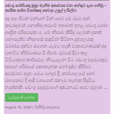
ඩෙංගු රෝගියකු ⁣මුත්‍රා මැනීම අත්‍යවශ්‍ය වන හේතුව දැන ගනිමු –
කායික රෝග විශේෂඥ වෛද්‍ය උපුල් ද සිල්වා
අද අප ජීවත් වන්නේ මින් පෙර මේ රටේ අන්
කවරදාවත් නොතිබූ තරමේ ඉතාමත් ඉහළ ඩෙංගු රෝග
ආශ්‍රිත පරිසරයක ය. මේ නිසාම කිසිදු ලෙඩක් දුකක්
නොමැතිව නිදහසේ සතුටින් සිටිනා පුද්ගලයකු
මරණය දක්වා රැගෙන යෑමට හැකි වාතාවරණයක් අද
වනවිට නිර්මාණය වී තිබේ. දවසේ දිවා කල
විවිධාකාර කාර්යවල නියැලෙන විට ඩෙංගු මදුරුවකුට
අපගේ ශරීරයේ කොතැනක හෝ දෂ්ට කිරීමට
අවස්ථාව ඇත. මෙය ගෙදර දී, කාර්යාලයේ හෝ
මඟතොට දී ආදී වශයෙන් ඕනෑම තැනක සිදුවිය
හැක්කකි. ඩෙංගු මදුරුවාගේ දෂ්ටනයට අපට මුහුණ …
වැඩිපුර කියවන්න
විනිවිද සායනය
August 10, 2026
/