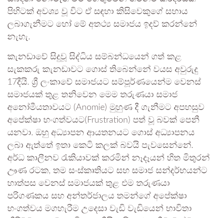
පිහිටක් අවශ්‍ය වූ විට ඒ සඳහා කිසිවෙකුගේ සහාය
ලබාගැනීමට හෝ මේ අතථ්‍ය සමාජය ඉදව් කරන්නේ
නැහැ.
කැනඩාවේ සිදුවූ සිද්ධිය සම්බන්ධයෙන් ගත් කළ
සැකකරු කැනඩාවට ගොස් තිබෙන්නේ වයස අවුරුදු
17දීයි. ශ්‍රී ලංකාවේ සමාජයට සම්පූර්ණයෙන්ම වෙනස්
සමාජයක් තුළ තනිවෙන මෙම තරුණයා සමාජ
අනෝමීයතාවයට (Anomie) මුහුණ දී ගැනීමට අපහසුව
අපේක්ෂා භංගත්වයට(Frustration) පත් වූ බවක් පෙනී
යනවා. ඔහු අධ්‍යාපන ආයතනයට ගොස් අධ්‍යාපනය
ලබා ඇත්තේ ඉතා කෙටි කලක් බවයි පැවසෙන්නේ.
අර්ධ කාලීනව රැකියාවක් කරමින් නෑදෑයන් හිත මිතුරන්
ඌණ රටක, තම සංස්කෘතියට සහ සමාජ සන්දර්භයන්ට
හාත්පස වෙනස් සමාජයක් තුළ එම තරුණයා
පරිගණකය සහ අන්තර්ජාලය තමන්ගේ අපේක්ෂා
භංගත්වය මගහැරීම උදෙසා වැඩි වැඩියෙන් භාවිතා