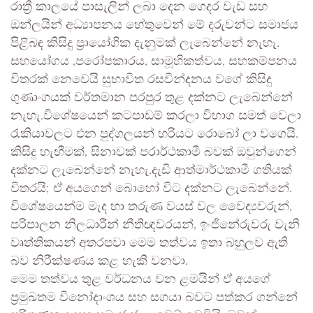
රාත්‍රී කාලයේ පාසැලින් ලබා දෙන ගෙදර වැඩ සහ
ඔන්ලයින් අධ්‍යාපනය හේතුවෙන් මේ දරුවන්ට සමාජය
පිළිබඳ කිසිදු ප්‍රායෝගික දැනුමක් ලැබෙන්නේ නැහැ.
සහයෝගය ,පරෝපකාරය, සාමූහිකත්වය, සහකම්පනය
විතරක් නෙවෙයි සුභාවිත රසවින්දනය වගේ කිසිදු
ගුණාංගයක් වර්තමාන පරපුර තුළ දක්නට ලැබෙන්නේ
නැහැ.විශේෂයෙන් කටපාඩම් කරලා විභාග සමත් වෙලා
රැකියාවලට එන පුද්ගලයන් හරියට රොබෝ ලා වගෙයි.
කිසිදු හැඟීමක්, සිනාවක් පරාර්ථකාමී බවක් ඔවුන්ගෙන්
දක්නට ලැබෙන්නේ නැහැ.දැඩි ආත්මාර්ථකාමී ගතියක්
විතරයි; ඒ අයගෙන් බොහෝ විට දක්නට ලැබෙන්නේ.
විශේෂයෙන්ම මැද හා තරුණ වයස් වල වෛද්‍යවරුන්,
පරිපාලන නිලධාරීන් නීතිඥවරයන්, ඉංජිනේරුවරු වැනි
වෘත්තිකයන් අතරපවා මෙම තත්වය ඉතා බහුලව ඇති
බව නිරීක්ෂණය කළ හැකි වනවා.
මෙම තත්වය තුළ වර්ධනය වන ළමයින් ඒ අයගේ
ප්‍රමුඛතම විනෝදාංශය සහ සගයා බවට පත්කර ගන්නේ