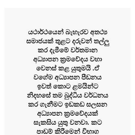
යථාර්ථයෙන් බැහැරව අතථ්‍ය
සමාජයක් තුළට දරුවන් තල්ලු
කර දැමීමේ වර්තමාන
අධ්‍යාපන ක්‍රමවේදය වහා
වෙනස් කළ යුතුමයි .ඒ
වගේම අධ්‍යාපන පීඩනය
ඉවත් කොට ළමයින්ට
නිදහසේ තම බුද්ධිය වර්ධනය
කර ගැනීමට ඉඩකඩ සලසන
අධ්‍යාපන ක්‍රමවේදයක්
සැකසිය යුතු වනවා. කට
පාඩම් කිරීමෙන් විභාග