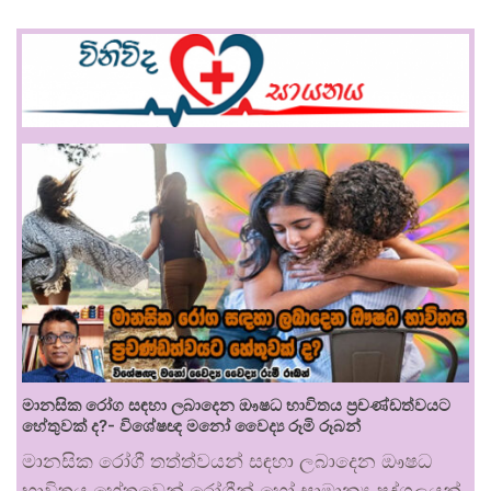
මානසික රෝග සඳහා ලබාදෙන ඖෂධ භාවිතය ප්‍රචණ්ඩත්වයට
හේතුවක් ද?- විශේෂඥ මනෝ වෛද්‍ය රූමි රූබන්
මානසික රෝගී තත්ත්වයන් සඳහා ලබාදෙන ඖෂධ
භාවිතය හේතුවෙන් රෝගීන් හෝ සාමාන්‍ය පුද්ගලයන්