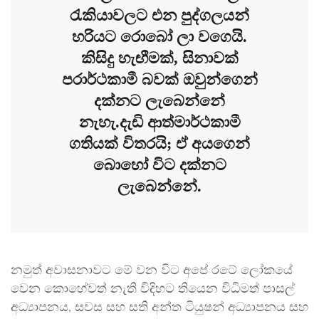
රැකියාවලට එන පුද්ගලයන්
හරියට රොබෝ ලා වගෙයි.
කිසිදු හැඟීමක්, සිනාවක්
පරාර්ථකාමී බවක් ඔවුන්ගෙන්
දක්නට ලැබෙන්නේ
නැහැ.දැඩි ආත්මාර්ථකාමී
ගතියක් විතරයි; ඒ අයගෙන්
බොහෝ විට දක්නට
ලැබෙන්නේ.
නමුත් අවාසනාවට මේ වන විට අපේ රටේ ලෝකයේ
වෙන කොහේවත් නැති විදිහට තියෙන විධිමත් පාසල්
අධ්‍යාපනය, සවස සහ සති අන්ත ටියුෂන් අධ්‍යාපනය සහ