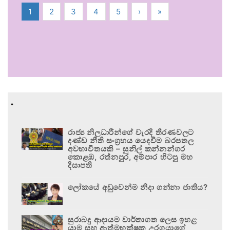
1
2
3
4
5
›
»
.
රාජ්‍ය නිලධාරීන්ගේ වැරදි තීරණවලට
දණ්ඩ නීති සංග්‍රහය යෙදවීම බරපතල
අවභාවිතයකි – සුනිල් කන්නන්ගර
කොළඹ, රත්නපුර, අම්පාර හිටපු මහ
දිසාපති
ලෝකයේ අඩුවෙන්ම නිදා ගන්නා ජාතිය?
සුරාබදු ආදායම වාර්තාගත ලෙස ඉහළ
යාම සහ ආත්මභක්ෂක උරගයාගේ