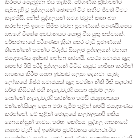
කිරීමට පෙළඹුනා විය හැකියි. පරිගණක ක්‍රීඩාවන්ට
ඇබ්බැහි වූ පුද්ගලයන් බොහෝ විට තනිව ජීවත් වීමට
කැමතියි. අනිත් පුද්ගලයන් සමග ඔවුන් කතා බහ
කරන්නැති ඉතාම සීමිත වචන ප්‍රමාණයක් පමණයි.මෙය
ඔබගේ විශේෂ අවධානයට යොමු විය යුතු තත්වයක්.
වර්තමානයේ පරිගණක ක්‍රීඩා අතර වැඩි ප්‍රමාණයක්
තිබෙන්නේ තමන්ට විරුද්ධ සියලුම පුද්ගලයන් වනසා
ජයග්‍රහණය අත්කර ගන්නා තරඟයි. අතථ්‍ය සමාජය තුළ
තමන්ට රිසි පරිදි පුද්ගලයන් විවිධ ආයුධ භාවිතා කරමින්
ඝාතනය කිරීම සඳහා ඉඩකඩ සලසා දෙනවා. සැබෑ
ලෝකයේ ශිෂ්ඨ සමාජයක් තුළ පවතින නීති රීති සදාචාර
ධර්ම කිසිවක් එහි නැහැ.වැරදි සඳහා දඬුවම් ලබා
දෙන්නේ නැහැ.වැරදි කරන්නා තමයි ජයග්‍රාහකයා
වන්නේ.සියලු දෙනා මරා දැමීම තුළින් තමයි ජයග්‍රහණය
කරන්නේ. මේ තුළින් මොළයේ කලබලකාරී ගතිය
නොසන්සුන් භාවය, තරහ, කෝපය, පුද්ගල ඝාතනයේ
ආශාව වැනි දේ ඉබේටම ප්‍රවර්ධනය වෙනවා.ඊට