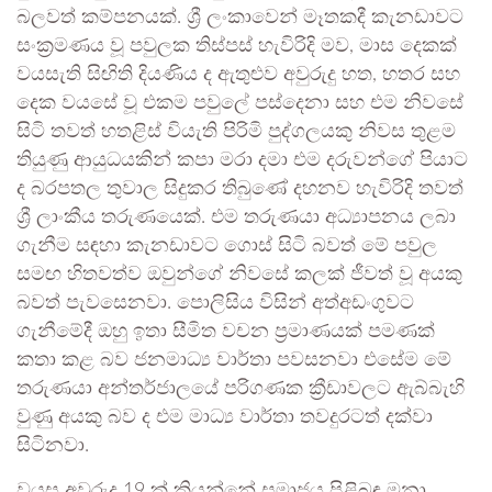
බලවත් කම්පනයක්. ශ්‍රී ලංකාවෙන් මෑතකදී කැනඩාවට
සංක්‍රමණය වූ පවුලක තිස්පස් හැවිරිදි මව, මාස දෙකක්
වයසැති සිඟිති දියණිය ද ඇතුළුව අවුරුදු හත, හතර සහ
දෙක වයසේ වූ එකම පවුලේ පස්දෙනා සහ එම නිවසේ
සිටි තවත් හතළිස් වියැති පිරිමි පුද්ගලයකු නිවස තුළම
තියුණු ආයුධයකින් කපා මරා දමා එම දරුවන්ගේ පියාට
ද බරපතල තුවාල සිදුකර තිබුණේ දහනව හැවිරිදි තවත්
ශ්‍රී ලාංකීය තරුණයෙක්. එම තරුණයා අධ්‍යාපනය ලබා
ගැනීම සඳහා කැනඩාවට ගොස් සිටි බවත් මේ පවුල
සමඟ හිතවත්ව ඔවුන්ගේ නිවසේ කලක් ජීවත් වූ අයකු
බවත් පැවසෙනවා. පොලිසිය විසින් අත්අඩංගුවට
ගැනීමේදී ඔහු ඉතා සීමිත වචන ප්‍රමාණයක් පමණක්
කතා කළ බව ජනමාධ්‍ය වාර්තා පවසනවා එසේම මේ
තරුණයා අන්තර්ජාලයේ පරිගණක ක්‍රීඩාවලට ඇබ්බැහි
වුණු අයකු බව ද එම මාධ්‍ය වාර්තා තවදුරටත් දක්වා
සිටිනවා.
වයස අවුරුදු 19 ක් කියන්නේ සමාජය පිළිබඳ මනා