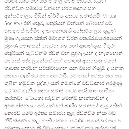
පරිගණකය සහ සමාජ ජාල වෙබ් අඩවියි. ඔවුන්
ජීවත්වන සමාජය වන්නේ පරිගණකය සහ
අන්තර්ජාලය විසින් නිර්මිත අතථ්‍ය සමාජයයි (Virtual
Society) එහි මිතුරු මිතුරියන් වන්නේ බොහෝ විට
කවදාවත් සජීවීව දැක නොමැති අන්තර්ජාලය තුළින්
මුණ ගැසෙන සිතින් මවාගත් චරිත විතරයි.විශේෂයෙන්
මුහුණු පොතෙන් හමුවන බොහෝ ආගන්තුක මිතුරු
මිතුරියන් සැබවින්ම ජීවත් වන පුද්ගලයන් ද නැතහොත්
වෙනත් පුද්ගලයන්ගේ හෝ මවාගත් අනන්‍යතාවයන්
භාවිතා කරමින් පවත්වාගෙන යන ව්‍යාජ ගිණුම් ද යන්න
සොයා ගැනීමට පවා අමාරුයි. මේ වගේ අථත්‍ය සමාජය
තුළින් හමුවන පුද්ගලයන් තමන්ගේ විවිධාකාර අරමුණු
ඉටු කර ගැනීම සඳහා සමාජ මාධ්‍ය වේදිකාව භාවිතා
කරනවා. බොහෝ දරුවන් මෙන්ම කාන්තාවන් ද
අපයෝජනයට පත් වන්නේ බාහිර සමාජයේ ආශ්‍රයකින්
තොරව මෙම අථත්‍ය සමාජය තුළ ජීවත්වීම නිසා බව
නිරීක්ෂණය කළ හැකි වනවා. යථාර්ථ සමාජයේ සමාජ
සබඳතා නොමැති වීම හේතුවෙන් තමන්ට කරදරයක්