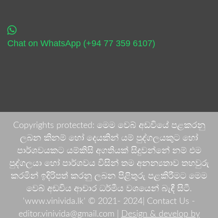
Chat on WhatsApp (+94 77 359 6107)
Copyrights protected: මෙම වෙබ් අඩවියේ පළකරනු
ලබන කිනම් හෝ දෙයකින් යම් පුද්ගලයකුට හෝ
පාර්ශවයකට යම්කිසි අගතියක් සිදුවන්නේ නම් එම
පුද්ගලයා හෝ පාර්ශවය විසින් තම අනන්‍යතාව තහවුරු
කරමින් ඉදිරිපත් කරනු ලබන පිළිතුරු පළකිරීමට මෙම
වෙබ් අඩවිය ආචාර ධර්මීය වශයෙන් බැඳී සිටී.
'www.vinivida.lk' © 2021- 2024| Contact Us -
editor.vinivida@gmail.com |
Design & develop by