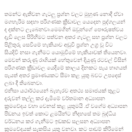
තමන්ට ඇතිවන ගැටලු ප්‍රශ්න වලට මුහුණ නොදී ඒවා
මගහැරීම සඳහා පරිගණක ක්‍රීඩාවල යෙදෙන පුද්ගලයන්
ද දක්නට ලැබෙනවා.මෙමගින් ඔවුන්ගේ පෞරුෂත්වය
දැඩි ලෙස පිරිහීමට පත්වන අතර ගැටලු සහ ප්‍රශ්න වලට
පිළිතුරු සෙවීමේ හැකියාව අඩුවී ප්‍රශ්න උග්‍ර වූ විට
සියදිවි නසා ගැනීමට යොමුවීමේ හැකියාවක් තියෙනවා.
මෙවන් කරුණු රාශියක් හේතුවෙන් දියුණු රටවල් විසින්
පරිගණක ක්‍රීඩාවල යෙදීමේ කාලය දිනකට පැය භාගයත්
පැයත් අතර ප්‍රමාණයකට සීමා කළ යුතු බවට උපදෙස්
ලබා දී තිබෙනවා.
එනිසා යථාර්ථයෙන් බැහැරව අතථ්‍ය සමාජයක් තුළට
දරුවන් තල්ලු කර දැමීමේ වර්තමාන අධ්‍යාපන
ක්‍රමවේදය වහා වෙනස් කළ යුතුමයි .ඒ වගේම අධ්‍යාපන
පීඩනය ඉවත් කොට ළමයින්ට නිදහසේ තම බුද්ධිය
වර්ධනය කර ගැනීමට ඉඩකඩ සලසන අධ්‍යාපන
ක්‍රමවේදයක් සැකසිය යුතු වනවා. කට පාඩම් කිරීමෙන්