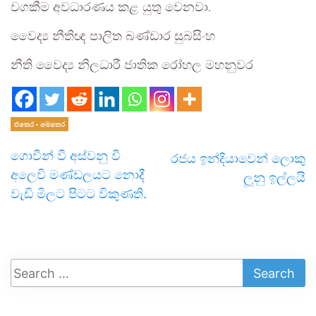
වගකීම අවධාරණය කළ යුතු වෙනවා.
වෛද්‍ය නීතිඥ පාලිත බණ්ඩාර සුබසිංහ
නීති වෛද්‍ය නිලධාරී ජාතික රෝහල මහනුවර
එතෙර - මෙතෙර
ගොවීන් වී අස්වනු වී
රජය ඉන්දියාවෙන් ලොකු
අලෙවි මණ්ඩලයට නොදී
ලූනු ඉල්ලයි
වැඩි මිලට පිටට විකුණති.