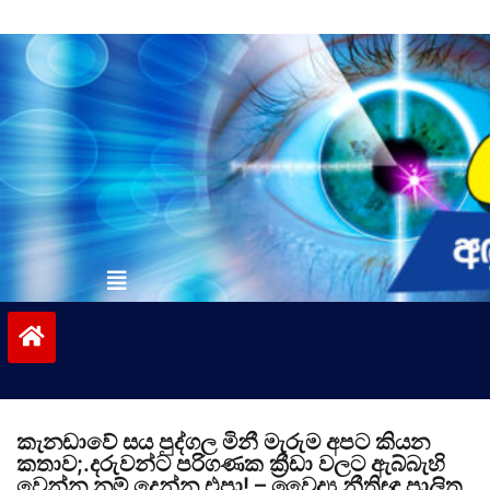
Skip
to
content
vinivida.lk
කැනඩාවේ සය පුද්ගල මිනී මැරුම අපට කියන
කතාව;.දරුවන්ට පරිගණක ක්‍රීඩා වලට ඇබ්බැහි
වෙන්න නම් දෙන්න එපා! – වෛද්‍ය නීතිඥ පාලිත