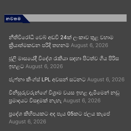
නවතම
නීතිවිරෝධී වෙබ් අඩවි 24ක් ලංකාව තුළ වහාම
ක්‍රියාත්මකවන පරිදි තහනම්
August 6, 2026
ජූලි මාසයේදී විදේශ රැකියා සඳහා පිටත්ව ගිය පිරිස
ඉහළට
August 6, 2026
ජැෆ්නා කිංග්ස් LPL අවසන් සටනට
August 6, 2026
විනිසුරුවරුන්ගේ විශ්‍රාම වයස ඉහළ දැමීමෙන් නඩු
ප්‍රමාදයට විසඳුමක් නැහැ
August 6, 2026
ප්‍රදේශ කිහිපයකට අද පැය 05කට ජලය කැපේ
August 6, 2026