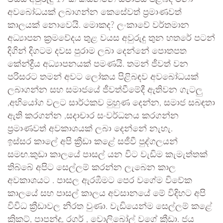
අවබෝධයක් ලබාගන්න කෙසේවත් ප්‍රමාණවත්
කාලයක් නොවෙයි. මොකද? ලංකාවේ වර්තමාන
අධ්‍යාපන ක්‍රමවේදය තුළ වයස අවුරුදු තුන හතරේ පටන්
දිගින් දිගටම දවස පුරාම ලබා දෙන්නේ පොතපත
කේන්ද්‍රීය අධ්‍යාපනයක් පමණයි. තමන් ජීවත් වන
පරිසරට තමන් අවට ලෝකය පිළිබඳව අවබෝධයක්
ලබාගන්න සහ සමාජයේ ජීවත්වීමේදී ඇතිවන ගැටලු
,අභියෝග වලට සාර්ථකව මුහුණ දෙන්න, සමාජ සබඳතා
ඇති කරගන්න ,සදාචාර සංවර්ධනය කරගන්න
ප්‍රමාණවත් අවකාශයක් ලබා දෙන්නේ නැහැ.
ඉස්සර කාලේ අපි ක්‍රීඩා කළේ සජීවී පුද්ගලයන්
සමඟ.කුඩා කාලයේ පාසල් යන විට වැඩිම කැමැත්තක්
තිබ්බේ අපිට සෙල්ලම් කරන්න ලැබෙන කාල
අවකාශයට . පාසල ඇරඹීමට පෙර වගේම විවේක
කාලයේ සහ පාසල් කාලය අවසානයේ මේ විදිහට අපි
විවිධ ක්‍රීඩාවල නිරත වුණා. වැඩියෙන්ම සෙල්ලම් කළේ
ක්‍රිකට්, පාපන්දු, රගර් , වොලිබෝල් වගේ ක්‍රීඩා. ජය