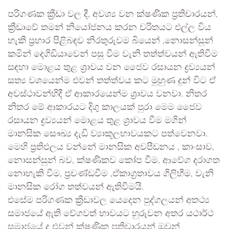
පරිගණක ක්‍රීඩා වල දී, අවශ්‍ය වන ක්ෂණික ප්‍රතිචාරයන්,
ක්‍රීඩාවේ තමන් නියෝජනය කරන චරිතයට එල්ල විය
හැකි ප්‍රහාර පිළිබඳව නිරතුරුවම බියෙන් ,නොසන්සුන්
කමින් දෙගිඩියාවෙන් පසු වීම වැනි තත්ත්වයන් ඇතිවීම
සඳහා මොළය තුළ ශ්‍රාවය වන ජෛව රසායන ද්‍රව්‍යයන්
සත්‍ය වශයෙන්ම එවන් තත්ත්වය කට මුහුණ දුන් විට ඒ
අවස්ථාවන්හිදී ඒ ආකාරයෙන්ම ශ්‍රාවය වනවා. නිතර
නිතර මේ ආකාරයට දිගු කාලයක් පුරා මෙම ජෛව
රසායන ද්‍රව්‍යයන් මොළය තුළ ශ්‍රාවය වීම මගින්
මානසික සෞඛ්‍ය දැඩි ව්‍යාකූලභාවයකට පත්වෙනවා.
මෙහි ප්‍රතිඵලය වන්නේ මානසික අවපීඩනය , කාංසාව,
නොසන්සුන් බව, ක්ෂණිකව කෝප වීම, ආවේග දරාගත
නොහැකි වීම, ප්‍රචණ්ඩවීම ,ඒකාග්‍රතාවය ගිලිහීම, වැනි
මානසික රෝග තත්වයන් ඇතිවීමයි.
එසේම පරිගණක ක්‍රීඩාවල යෙදෙන පුද්ගලයන් අතථ්‍ය
සමාජයේ ඇති වේගවත් භාවයට හුරුවන අතර යථාර්ථ
සමාජයේ ද එවන් ක්ෂණික ප්‍රතිචාරයන් ඔවුන්