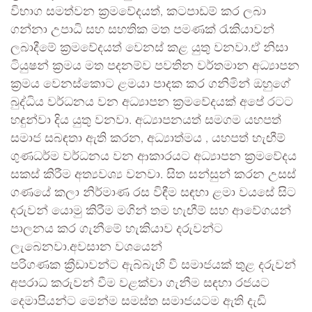
විභාග සමත්වන ක්‍රමවේදයත්, කටපාඩම් කර ලබා
ගන්නා උපාධි සහ සහතික මත පමණක් රැකියාවන්
ලබාදීමේ ක්‍රමවේදයත් වෙනස් කළ යුතු වනවා.ඒ නිසා
ටියුෂන් ක්‍රමය මත පදනම්ව පවතින වර්තමාන අධ්‍යාපන
ක්‍රමය වෙනස්කොට ළමයා පාදක කර ගනිමින් ඔහුගේ
බුද්ධිය වර්ධනය වන අධ්‍යාපන ක්‍රමවේදයක් අපේ රටට
හඳුන්වා දිය යුතු වනවා. අධ්‍යාපනයත් සමගම යහපත්
සමාජ සබඳතා ඇති කරන, අධ්‍යාත්මය , යහපත් හැඟීම්
ගුණධර්ම වර්ධනය වන ආකාරයට අධ්‍යාපන ක්‍රමවේදය
සකස් කිරීම අත්‍යවශ්‍ය වනවා. සිත සන්සුන් කරන උසස්
ගණයේ කලා නිර්මාණ රස විඳීම සඳහා ළමා වයසේ සිට
දරුවන් යොමු කිරීම මගින් තම හැඟීම් සහ ආවේගයන්
පාලනය කර ගැනීමේ හැකියාව දරුවන්ට
ලැබෙනවා.අවසාන වශයෙන්
පරිගණක ක්‍රීඩාවන්ට ඇබ්බැහි වී සමාජයක් තුළ දරුවන්
අපරාධ කරුවන් වීම වළක්වා ගැනීම සඳහා රජයට
දෙමාපියන්ට මෙන්ම සමස්ත සමාජයටම ඇති දැඩි