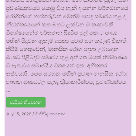
ප්‍රචණ්ඩත්වයට යොමු විය හැකි ද යන්න වර්තමානයේ
රෝගීන්ගේ භාරකරුවන් මෙන්ම පොදු සමාජය තුළ ද
නිරන්තරයෙන් කතාබහට ලක්වන මාතෘකාවකි.
විශේෂයෙන්ම වර්තමාන සිදුවීම් මුල් කොට මාධ්‍ය
මඟින් සිදුවන ඇතැම් අසත්‍ය ප්‍රචාර සහ කරුණු විකෘති
කිරීම් හේතුවෙන්, මානසික රෝග සඳහා ලබාදෙන
ඖෂධ පිළිබඳව සමාජය තුළ අනියත බියක් නිර්මාණය
වී ඇත.එය සමාජයීය වශයෙන් ඉතා අහිතකර
තත්වයකි. මෙම සටහන මඟින් ප්‍රධාන මානසික රෝග
නාශක ඖෂධවල සැබෑ ක්‍රියාකාරීත්වය, ප්‍රචණ්ඩත්වය
…
වැඩිපුර කියවන්න
විනිවිද සායනය
July 15, 2026
/