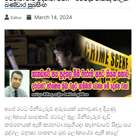
බණ්ඩාර සුබසිංහ
March 14, 2024
Editor
අපේ රටට මිනීමැරුම් අරුමයක් නොවුණ ද දියුණු
ලෝකයේ සාමකාමී රටවල් තුළ මිනීමැරුම් දැඩි
කම්පනයක් ඇති කරනවා.පසුගියදා කැනඩාවේ සිදුවූ සය
පුද්ගල මනුෂ්‍ය ඝාතනය මුළු ලෝකයේම ඇති කළේ