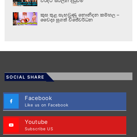
වරදට සරිලන දඬුවම
කුස තුළ සැඟවුණු නොනිදන කම්හල –
වෛද්‍ය සුගත් විජේවර්ධන
SOCIAL SHARE
Facebook
Like us on Facebook
Youtube
Subscribe US