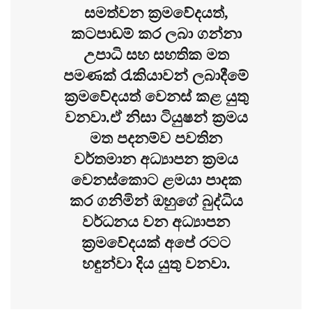
සමත්වන ක්‍රමවේදයත්,
කටපාඩම් කර ලබා ගන්නා
උපාධි සහ සහතික මත
පමණක් රැකියාවන් ලබාදීමේ
ක්‍රමවේදයත් වෙනස් කළ යුතු
වනවා.ඒ නිසා ටියුෂන් ක්‍රමය
මත පදනම්ව පවතින
වර්තමාන අධ්‍යාපන ක්‍රමය
වෙනස්කොට ළමයා පාදක
කර ගනිමින් ඔහුගේ බුද්ධිය
වර්ධනය වන අධ්‍යාපන
ක්‍රමවේදයක් අපේ රටට
හඳුන්වා දිය යුතු වනවා.