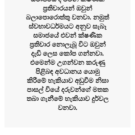
ප්‍රතිචාරයන් ඔවුන්
බලාපොරොත්තු වනවා. නමුත්
ස්වභාවධර්මයට අනුව සැබෑ
සමාජයේ එවන් ක්ෂණික
ප්‍රතිචාර නොලැබූ විට ඔවුන්
දැඩි ලෙස කෝප ගන්නවා.
එමෙන්ම උගන්වන කරුණු
පිළිබඳ අවධානය යොමු
කිරීමේ හැකියාව අඩුවීම නිසා
පාසල් වියේ දරුවන්ගේ මතක
තබා ගැනීමේ හැකියාව දුර්වල
වනවා.