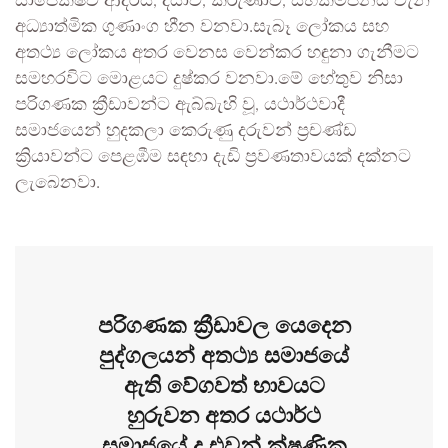
සාපේක්ෂව ආදරය, දයාව, කරුණාව, සහකම්පනය වැනි
අධ්‍යාත්මික ගුණාංග හීන වනවා.සැබෑ ලෝකය සහ
අතථ්‍ය ලෝකය අතර වෙනස වෙන්කර හඳුනා ගැනීමට
සමහරවිට මොළයට දුෂ්කර වනවා.මේ හේතුව නිසා
පරිගණක ක්‍රීඩාවන්ට ඇබ්බැහි වූ, යථාර්ථවාදී
සමාජයෙන් හුදකලා කෙරුණු දරුවන් ප්‍රචණ්ඩ
ක්‍රියාවන්ට පෙළඹීම සඳහා දැඩි ප්‍රවණතාවයක් දක්නට
ලැබෙනවා.
පරිගණක ක්‍රීඩාවල යෙදෙන
පුද්ගලයන් අතථ්‍ය සමාජයේ
ඇති වේගවත් භාවයට
හුරුවන අතර යථාර්ථ
සමාජයේ ද එවන් ක්ෂණික