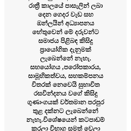
රාත්‍රී කාලයේ පාසැලින් ලබා
දෙන ගෙදර වැඩ සහ
ඔන්ලයින් අධ්‍යාපනය
හේතුවෙන් මේ දරුවන්ට
සමාජය පිළිබඳ කිසිදු
ප්‍රායෝගික දැනුමක්
ලැබෙන්නේ නැහැ.
සහයෝගය ,පරෝපකාරය,
සාමූහිකත්වය, සහකම්පනය
විතරක් නෙවෙයි සුභාවිත
රසවින්දනය වගේ කිසිදු
ගුණාංගයක් වර්තමාන පරපුර
තුළ දක්නට ලැබෙන්නේ
නැහැ.විශේෂයෙන් කටපාඩම්
කරලා විභාග සමත් වෙලා