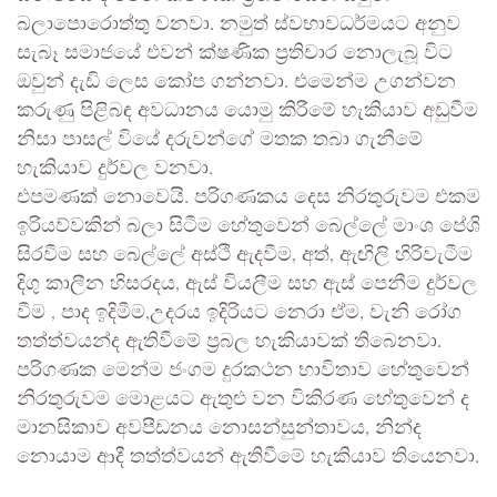
බලාපොරොත්තු වනවා. නමුත් ස්වභාවධර්මයට අනුව
සැබෑ සමාජයේ එවන් ක්ෂණික ප්‍රතිචාර නොලැබූ විට
ඔවුන් දැඩි ලෙස කෝප ගන්නවා. එමෙන්ම උගන්වන
කරුණු පිළිබඳ අවධානය යොමු කිරීමේ හැකියාව අඩුවීම
නිසා පාසල් වියේ දරුවන්ගේ මතක තබා ගැනීමේ
හැකියාව දුර්වල වනවා.
එපමණක් නොවෙයි. පරිගණකය දෙස නිරතුරුවම එකම
ඉරියව්වකින් බලා සිටීම හේතුවෙන් බෙල්ලේ මාංශ පේශි
සිරවීම සහ බෙල්ලේ අස්ථි ඇදවීම, අත්, ඇඟිලි හිරිවැටීම
දිගු කාලීන හිසරදය, ඇස් වියලීම සහ ඇස් පෙනීම දුර්වල
වීම , පාද ඉදිමීම,උදරය ඉදිරියට නෙරා ඒම, වැනි රෝග
තත්ත්වයන්ද ඇතිවීමේ ප්‍රබල හැකියාවක් තිබෙනවා.
පරිගණක මෙන්ම ජංගම දුරකථන භාවිතාව හේතුවෙන්
නිරතුරුවම මොළයට ඇතුළු වන විකිරණ හේතුවෙන් ද
මානසිකාව අවපීඩනය නොසන්සුන්තාවය, නින්ද
නොයාම ආදී තත්ත්වයන් ඇතිවීමේ හැකියාව තියෙනවා.