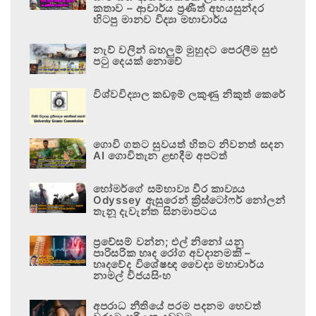
කතාව – ආචාර්ය ප්‍රණීත් අභයසුන්දර
හිටපු මානව විද්‍යා මහාචාර්ය
නැව් වලින් බහලුම් මුහුදට පෙරලීම සුළු
පටු දෙයක් නොවේ
විශ්වවිද්‍යාල කඩඉම් ලකුණු නිකුත් කෙරේ
ගොවි ගතට සුවයත් හිතට නිවනත් සදන
AI ගොවිතැන ළඟදීම අපටත්
හෝමර්ගේ සම්භාව්‍ය වීර කාව්‍යය
Odyssey ඇසුරෙන් ක්‍රිස්ටෝෆර් නෝලන්
තැනූ දැවැන්ත සිනමාපටය
ප්‍රවේසම් වන්න; එල් නිනෝ යනු
පාරිසරික හෘද රෝග අවදානමකි –
හෘදවේද විශේෂඥ වෛද්‍ය මහාචාර්ය
නාමල් විජයසිංහ
අපරාධ නීතියේ පරම පදනම හෙවත්