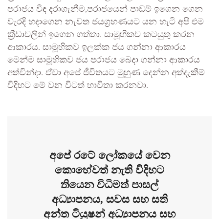
පරාජය විඳ දරාගැනීම,පරාජයෙන් පාඩම් ඉගෙන ගෙන
වැරදි හදාගෙන නැවත ජයග්‍රහණයට යන හැටි අපි එම
ක්‍රීඩාවලින් ඉගෙන ගත්තා. සාමූහිකව කටයුතු කරන
ආකාරය. සාමූහිකව ඉලක්ක ජය ගන්නා ආකාරය
මෙන්ම සාමූහිකව ජය පරාජය බෙදා ගන්නා ආකාරය
අත්වින්දා. ඒවා අපේ ජීවිතයට මුහුණ දෙන්න අත්දැකීම්
විදිහට මේ වන විටත් භාවිතා කරනවා.
අපේ රටේ ලෝකයේ වෙන
කොහේවත් නැති විදිහට
තියෙන විධිමත් පාසල්
අධ්‍යාපනය, සවස සහ සති
අන්ත ටියුෂන් අධ්‍යාපනය සහ