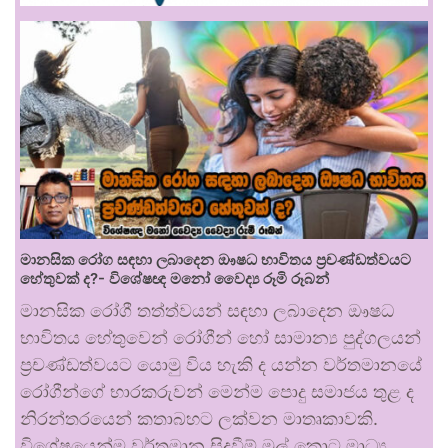
මානසික රෝග සඳහා ලබාදෙන ඖෂධ භාවිතය ප්‍රචණ්ඩත්වයට
හේතුවක් ද?- විශේෂඥ මනෝ වෛද්‍ය රූමි රූබන්
මානසික රෝගී තත්ත්වයන් සඳහා ලබාදෙන ඖෂධ
භාවිතය හේතුවෙන් රෝගීන් හෝ සාමාන්‍ය පුද්ගලයන්
ප්‍රචණ්ඩත්වයට යොමු විය හැකි ද යන්න වර්තමානයේ
රෝගීන්ගේ භාරකරුවන් මෙන්ම පොදු සමාජය තුළ ද
නිරන්තරයෙන් කතාබහට ලක්වන මාතෘකාවකි.
විශේෂයෙන්ම වර්තමාන සිදුවීම් මුල් කොට මාධ්‍ය