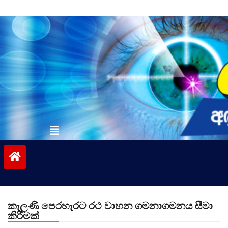
Skip
to
content
vinivida.lk
කැලණි පෙරහැරට රථ වාහන ගමනාගමනය සීමා
කිරීමක්