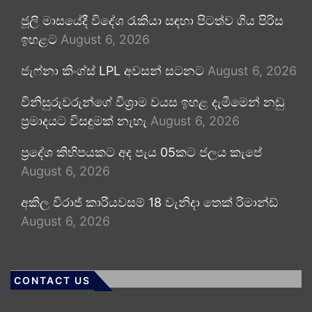
ජූලි මාසයේදී විදේශ රැකියා සඳහා පිටත්ව ගිය පිරිස
ඉහළට
August 6, 2026
ජැෆ්නා කිංග්ස් LPL අවසන් සටනට
August 6, 2026
විනිසුරුවරුන්ගේ විශ්‍රාම වයස ඉහළ දැමීමෙන් නඩු
ප්‍රමාදයට විසඳුමක් නැහැ
August 6, 2026
ප්‍රදේශ කිහිපයකට අද පැය 05කට ජලය කැපේ
August 6, 2026
අකිල විරාජ් කාරියවසම් 18 වැනිදා තෙක් රිමාන්ඩ්
August 6, 2026
CONTACT US