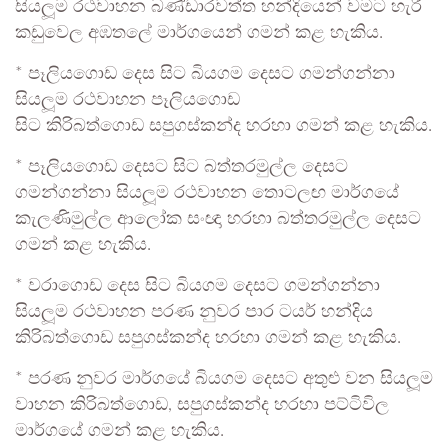
සියලූම රථවාහන බණ්ඩාරවත්ත හන්දියෙන් වමට හැරී
කඩුවෙල අඹතලේ මාර්ගයෙන් ගමන් කළ හැකිය.
* පෑලියගොඩ දෙස සිට බියගම දෙසට ගමන්ගන්නා
සියලූම රථවාහන පෑලියගොඩ
සිට කිරිබත්ගොඩ සපුගස්කන්ද හරහා ගමන් කළ හැකිය.
* පෑලියගොඩ දෙසට සිට බත්තරමුල්ල දෙසට
ගමන්ගන්නා සියලූම රථවාහන තොටලඟ මාර්ගයේ
කැලණිමුල්ල ආලෝක සංඥා හරහා බත්තරමුල්ල දෙසට
ගමන් කළ හැකිය.
* වරාගොඩ දෙස සිට බියගම දෙසට ගමන්ගන්නා
සියලූම රථවාහන පරණ නුවර පාර ටයර් හන්දිය
කිරිබත්ගොඩ සපුගස්කන්ද හරහා ගමන් කළ හැකිය.
* පරණ නුවර මාර්ගයේ බියගම දෙසට අතුළු වන සියලූම
වාහන කිරිබත්ගොඩ, සපුගස්කන්ද හරහා පට්ටිවිල
මාර්ගයේ ගමන් කළ හැකිය.