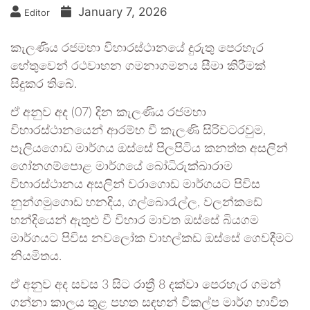
January 7, 2026
Editor
කැලණිය රජමහා විහාරස්ථානයේ දුරුතු පෙරහැර
හේතුවෙන් රථවාහන ගමනාගමනය සීමා කිරීමක්
සිදුකර තිබේ.
ඒ අනුව අද (07) දින කැලණිය රජමහා
විහාරස්ථානයෙන් ආරම්භ වී කැලණි සිරිවටරවුම,
පෑලියගොඩ මාර්ගය ඔස්සේ පිලපිටිය කනත්ත අසලින්
ගෝනගම්පොළ මාර්ගයේ බෝධිරුක්ඛාරාම
විහාරස්ථානය අසලින් වරාගොඩ මාර්ගයට පිවිස
නුන්ගමුගොඩ හනදිය, ගල්බොරැල්ල, වලන්කඩේ
හන්දියෙන් ඇතුළු වී විහාර මාවත ඔස්සේ බියගම
මාර්ගයට පිවිස නවලෝක වාහල්කඩ ඔස්සේ ගෙවදීමට
නියමිතය.
ඒ අනුව අද සවස 3 සිට රාත්‍රී 8 දක්වා පෙරහැර ගමන්
ගන්නා කාලය තුළ පහත සඳහන් විකල්ප මාර්ග භාවිත