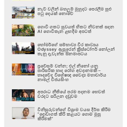
නැව් වලින් බහලුම් මුහුදට පෙරලීම සුළු
පටු දෙයක් නොවේ
ගොවි ගතට සුවයත් හිතට නිවනත් සදන
AI ගොවිතැන ළඟදීම අපටත්
හෝමර්ගේ සම්භාව්‍ය වීර කාව්‍යය
Odyssey ඇසුරෙන් ක්‍රිස්ටෝෆර් නෝලන්
තැනූ දැවැන්ත සිනමාපටය
ප්‍රවේසම් වන්න; එල් නිනෝ යනු
පාරිසරික හෘද රෝග අවදානමකි –
හෘදවේද විශේෂඥ වෛද්‍ය මහාචාර්ය
නාමල් විජයසිංහ
අපරාධ නීතියේ පරම පදනම හෙවත්
වරදට සරිලන දඬුවම
විනිසුරුවන්ගේ විශ්‍රාම වයස දීර්ඝ කිරීම
“දොවාගත් කිරි කළයට ගොම මුසු
කිරීමක්”