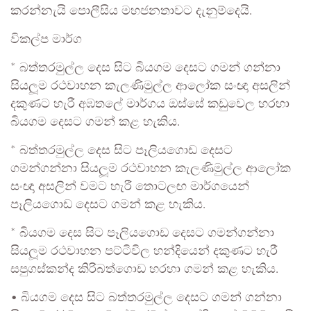
කරන්නැයි පොලීසිය මහජනතාවට දැනුම්දෙයි.
විකල්ප මාර්ග
* බත්තරමුල්ල දෙස සිට බියගම දෙසට ගමන් ගන්නා
සියලූම රථවාහන කැලණිමුල්ල ආලෝක සංඥා අසලින්
දකුණට හැරී අඹතලේ මාර්ගය ඔස්සේ කඩුවෙල හරහා
බියගම දෙසට ගමන් කළ හැකිය.
* බත්තරමුල්ල දෙස සිට පෑලියගො‍ඩ දෙසට
ගමන්ගන්නා සියලූම රථවාහන කැලණිමුල්ල ආලෝක
සංඥා අසලින් වමට හැරී තොටලඟ මාර්ගයෙන්
පෑලියගොඩ දෙසට ගමන් කළ හැකිය.
* බියගම දෙස සිට පෑලියගොඩ දෙසට ගමන්ගන්නා
සියලූම රථවාහන පට්ටිවිල හන්දියෙන් දකුණට හැරී
සපුගස්කන්ද කිරිබත්ගොඩ හරහා ගමන් කළ හැකිය.
• බියගම දෙස සිට බත්තරමුල්ල දෙසට ගමන් ගන්නා