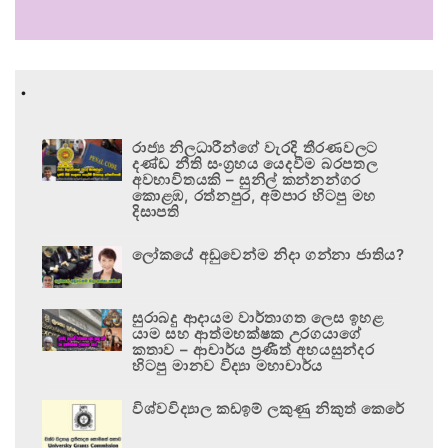
.
රාජ්‍ය නිලධාරීන්ගේ වැරදි තීරණවලට
දණ්ඩ නීති සංග්‍රහය යෙදවීම බරපතල
අවභාවිතයකි – සුනිල් කන්නන්ගර
කොළඹ, රත්නපුර, අම්පාර හිටපු මහ
දිසාපති
ලෝකයේ අඩුවෙන්ම නිදා ගන්නා ජාතිය?
සුරාබදු ආදායම වාර්තාගත ලෙස ඉහළ
යාම සහ ආත්මභක්ෂක උරගයාගේ
කතාව – ආචාර්ය ප්‍රණීත් අභයසුන්දර
හිටපු මානව විද්‍යා මහාචාර්ය
විශ්වවිද්‍යාල කඩඉම් ලකුණු නිකුත් කෙරේ