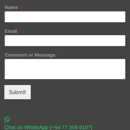
Name
*
Email
*
Comment or Message
*
Submit
Chat on WhatsApp (+94 77 359 6107)