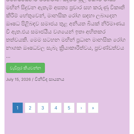
මඟින් සිදුවන ඇතැම් අසත්‍ය ප්‍රචාර සහ කරුණු විකෘති
කිරීම් හේතුවෙන්, මානසික රෝග සඳහා ලබාදෙන
ඖෂධ පිළිබඳව සමාජය තුළ අනියත බියක් නිර්මාණය
වී ඇත.එය සමාජයීය වශයෙන් ඉතා අහිතකර
තත්වයකි. මෙම සටහන මඟින් ප්‍රධාන මානසික රෝග
නාශක ඖෂධවල සැබෑ ක්‍රියාකාරීත්වය, ප්‍රචණ්ඩත්වය
…
වැඩිපුර කියවන්න
විනිවිද සායනය
July 15, 2026
/
1
2
3
4
5
›
»