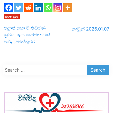
කාලීන පුවත්
පළාත් සභා මැතිවරණ
කාටූන් 2026.01.07
ක්‍රමය ගැන යෝජනාවක්
පාර්ලිමේන්තුවට