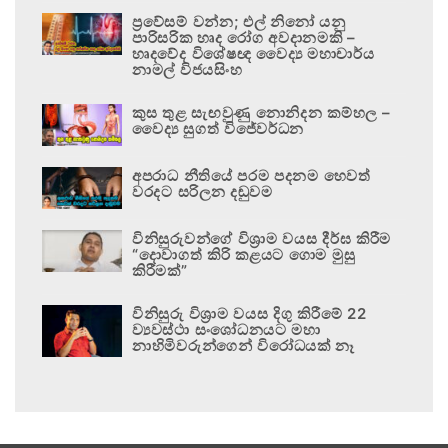
ප්‍රවේසම් වන්න; එල් නිනෝ යනු
පාරිසරික හෘද රෝග අවදානමකි –
හෘදවේද විශේෂඥ වෛද්‍ය මහාචාර්ය
නාමල් විජයසිංහ
කුස තුළ සැඟවුණු නොනිදන කම්හල –
වෛද්‍ය සුගත් විජේවර්ධන
අපරාධ නීතියේ පරම පදනම හෙවත්
වරදට සරිලන දඬුවම
විනිසුරුවන්ගේ විශ්‍රාම වයස දීර්ඝ කිරීම
“දොවාගත් කිරි කළයට ගොම මුසු
කිරීමක්”
විනිසුරු විශ්‍රාම වයස දිගු කිරීමේ 22
ව්‍යවස්ථා සංශෝධනයට මහා
නාහිමිවරුන්ගෙන් විරෝධයක් නෑ