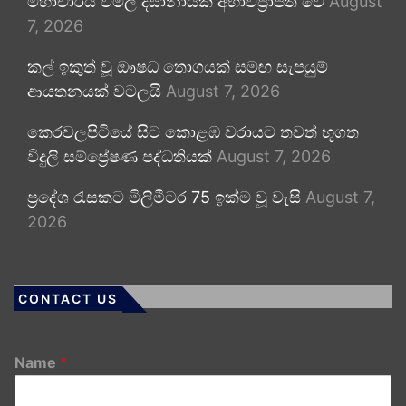
මහාචාර්ය විමල් දිසානායක අභාවප්‍රාප්ත වේ
August
7, 2026
කල් ඉකුත් වූ ඖෂධ තොගයක් සමඟ සැපයුම්
ආයතනයක් වටලයි
August 7, 2026
කෙරවලපිටියේ සිට කොළඹ වරායට තවත් භූගත
විදුලි සම්ප්‍රේෂණ පද්ධතියක්
August 7, 2026
ප්‍රදේශ රැසකට මිලිමීටර 75 ඉක්ම වූ වැසි
August 7,
2026
CONTACT US
Name
*