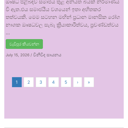
ඖෂධ පිළිබඳව සමාජය තුළ අනියත බියක් නිර්මාණය
වී ඇත.එය සමාජයීය වශයෙන් ඉතා අහිතකර
තත්වයකි. මෙම සටහන මඟින් ප්‍රධාන මානසික රෝග
නාශක ඖෂධවල සැබෑ ක්‍රියාකාරීත්වය, ප්‍රචණ්ඩත්වය
…
වැඩිපුර කියවන්න
විනිවිද සායනය
July 15, 2026
/
1
2
3
4
5
›
»