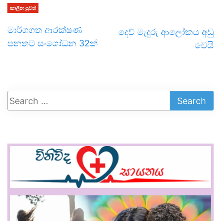
කාලීන පුවත්
මාර්ගගත ආරක්ෂණ
දෙව් මැදුරු ආලෝකය අඩු
පනතට සංශෝධන 32ක්
වෙයි