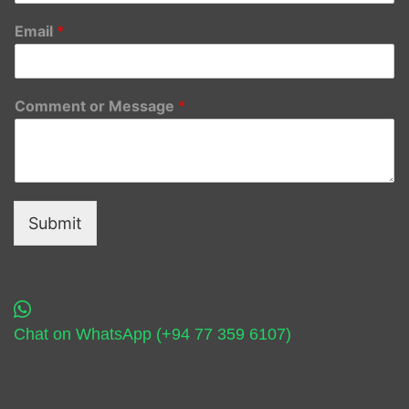
Email
*
Comment or Message
*
Submit
Chat on WhatsApp (+94 77 359 6107)