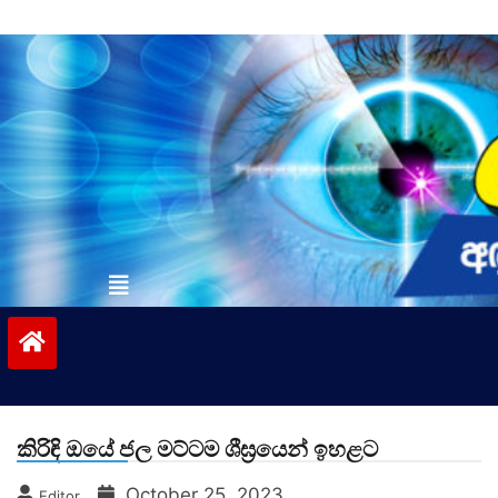
Skip
to
content
vinivida.lk
කිරිඳි ඔයේ ජල මට්ටම ශීඝ්‍රයෙන් ඉහළට
October 25, 2023
Editor