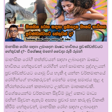
මානසික රෝග සඳහා ලබාදෙන ඖෂධ භාවිතය ප්‍රචණ්ඩත්වයට
හේතුවක් ද?- විශේෂඥ මනෝ වෛද්‍ය රූමි රූබන්
මානසික රෝගී තත්ත්වයන් සඳහා ලබාදෙන ඖෂධ
භාවිතය හේතුවෙන් රෝගීන් හෝ සාමාන්‍ය පුද්ගලයන්
ප්‍රචණ්ඩත්වයට යොමු විය හැකි ද යන්න වර්තමානයේ
රෝගීන්ගේ භාරකරුවන් මෙන්ම පොදු සමාජය තුළ ද
නිරන්තරයෙන් කතාබහට ලක්වන මාතෘකාවකි.
විශේෂයෙන්ම වර්තමාන සිදුවීම් මුල් කොට මාධ්‍ය
මඟින් සිදුවන ඇතැම් අසත්‍ය ප්‍රචාර සහ කරුණු විකෘති
කිරීම් හේතුවෙන්, මානසික රෝග සඳහා ලබාදෙන