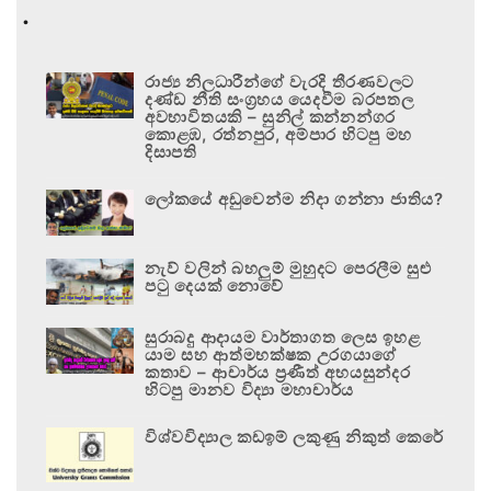
.
රාජ්‍ය නිලධාරීන්ගේ වැරදි තීරණවලට
දණ්ඩ නීති සංග්‍රහය යෙදවීම බරපතල
අවභාවිතයකි – සුනිල් කන්නන්ගර
කොළඹ, රත්නපුර, අම්පාර හිටපු මහ
දිසාපති
ලෝකයේ අඩුවෙන්ම නිදා ගන්නා ජාතිය?
නැව් වලින් බහලුම් මුහුදට පෙරලීම සුළු
පටු දෙයක් නොවේ
සුරාබදු ආදායම වාර්තාගත ලෙස ඉහළ
යාම සහ ආත්මභක්ෂක උරගයාගේ
කතාව – ආචාර්ය ප්‍රණීත් අභයසුන්දර
හිටපු මානව විද්‍යා මහාචාර්ය
විශ්වවිද්‍යාල කඩඉම් ලකුණු නිකුත් කෙරේ