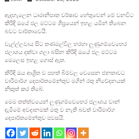
ඇදහැලෙන ධාරානිපාත වර්ෂාව හේතුවෙන් මේ වනවිට
කිරිඳි ඔයේ ජල මට්ටම ශීඝ්‍රයෙන් ඉහළ යමින් තිබෙන
බවට වාර්තාවෙයි.
වැල්ල්ලවාය සිට තණමල්විල හරහා ලුණුගම්වෙහෙර
ජලාශය දක්වා ගලා බසින කිරිඳි ඔයේ ජල මට්ටම
මෙලෙස ඉහළ ගොස් ඇත.
කිරිඳි ඔය ආශ්‍රිත ව පහත් බිම්වල වෙසෙන ජනතාවට
වාරිමාර්ග දෙපාර්තමේන්තුව මගින් රතු නිවේදනයක්
නිකුත් කර තිබේ.
මෙම තත්ත්වයෙන් ලුණුගම්වෙහෙර ජලාශය වාන්
දැමීමේ අවදානමක් මතු ව නැති බවත් වාරිමාර්ග
දෙපාර්තමේන්තුව පවසයි.