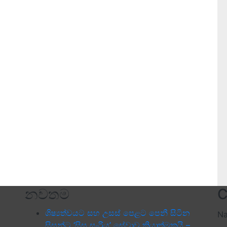
නවතම
C
ශිෂ්‍යත්වයට සහ උසස් පෙළට පෙනී සිටින
N
සිසුන්ට ‘සිසු සැරිය’ සේවාව ක්‍රියාත්මකයි –