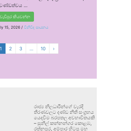
්‍රචණ්ඩත්වය …
වැඩිපුර කියවන්න
ly 15, 2026
/
විනිවිද සායනය
1
2
3
…
10
›
රාජ්‍ය නිලධාරීන්ගේ වැරදි
තීරණවලට දණ්ඩ නීති සංග්‍රහය
යෙදවීම බරපතල අවභාවිතයකි
– සුනිල් කන්නන්ගර කොළඹ,
රත්නපුර, අම්පාර හිටපු මහ