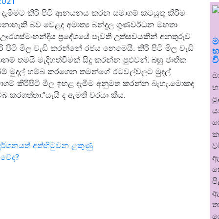
2021
 ඉහළ දැමීමට කිරි පිටි ආනයනය කරන සමාගම් කටයුතු කිරීම
ට නොහැකි බව වෙළද අමාත්‍ය බන්දුල ගුණවර්ධන මහතා
ගස්මංහන්දිය ප්‍රදේශයේ පැවති උත්සවයකින් අනතුරුව
ම
කිරි පිටි මිල වැඩි කරන්නේ රජය නෙමෙයි. කිරි පිටි මිල වැඩි
භ
ව
් තමයි මැදිහත්වීමක් සිදු කරන්න පුළුවන්. බහු ජාතික
රම් මුදල් හම්බ කරගෙන තමන්ගේ රටවල්වලට මුදල්
ම
ගම් කිරිපිටි මිල ඉහළ දැමීම අනුමත කරන්න බැහැ.මොකද
භ
බ කරගත්තා.”යැයි ද ඇමති වරයා කීය.
ප
ය
ම
ක
දර්ශනයත් අත්හිටුවන ළකුණු
ව
කි වේද?
ඇ
හ
ප
ඇ
ත
ර