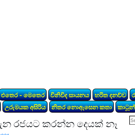
එතෙර - මෙතෙර
විනිවිද සායනය
හරිත දනව්ව
උරුමයක අසිරිය
නිතර නොඇසෙන කතා
කාටූන්
Se
ම ගැන රජයට කරන්න දෙයක් නෑ
for