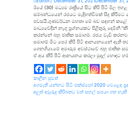
Editor
December 31, 2021
December 31, 
ඊයේ (30) මධ්‍යම රාත්‍රීයේ සිට කිරි පිටි මිල
සම්බන්ධයෙන් රජයට මැදිහත්වීමක් සිදු කිරීම
පවසයි.ගුණවර්ධන මහතා මේ බව සඳහන් කළේ ඌර
මාධ්‍යවේදීන් නැගූ ප්‍රශ්නයකට පිළිතුරු දෙමිනි.“
කරන්නේ බහු ජාතික සමාගම්. රජය වැඩි කරනවානම
සමාගම් මීට පෙර කිරි පිටි ආනයනයෙන් ඇති ත
ගෙනගියා.මේ අමාරුම අවස්ථාවේ බහු ජාතික සමා
ඒ අය කිරි පිටි ආනයනය කරලා මුදල් හොඳට හම්
කාලීන පුවත්
Post
අගමැති යන්නට සිටි එක්ස්පෝ 2020 වෙළෙඳ ප්‍ර
අලුත් අවුරුදු කිරිබතට වත් සහල් සපයා ගත හැ
navigation