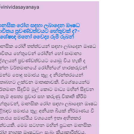
ානසික රෝග සඳහා ලබාදෙන ඖෂධ
ාවිතය ප්‍රචණ්ඩත්වයට හේතුවක් ද?-
ිශේෂඥ මනෝ වෛද්‍ය රූමි රූබන්
ානසික රෝගී තත්ත්වයන් සඳහා ලබාදෙන ඖෂධ
ාවිතය හේතුවෙන් රෝගීන් හෝ සාමාන්‍ය
ුද්ගලයන් ප්‍රචණ්ඩත්වයට යොමු විය හැකි ද
න්න වර්තමානයේ රෝගීන්ගේ භාරකරුවන්
ෙන්ම පොදු සමාජය තුළ ද නිරන්තරයෙන්
තාබහට ලක්වන මාතෘකාවකි. විශේෂයෙන්ම
ර්තමාන සිදුවීම් මුල් කොට මාධ්‍ය මඟින් සිදුවන
තැම් අසත්‍ය ප්‍රචාර සහ කරුණු විකෘති කිරීම්
ේතුවෙන්, මානසික රෝග සඳහා ලබාදෙන ඖෂධ
ිළිබඳව සමාජය තුළ අනියත බියක් නිර්මාණය වී
ත.එය සමාජයීය වශයෙන් ඉතා අහිතකර
ත්වයකි. මෙම සටහන මඟින් ප්‍රධාන මානසික
ෝග නාශක ඖෂධවල සැබෑ ක්‍රියාකාරීත්වය,