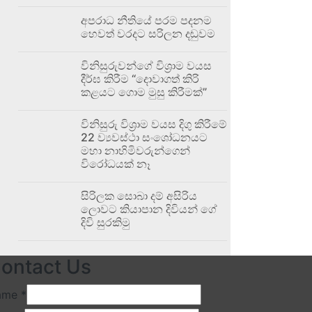
අපරාධ නීතියේ පරම පදනම
හෙවත් වරදට සරිලන දඬුවම
විනිසුරුවන්ගේ විශ්‍රාම වයස
දීර්ඝ කිරීම “දොවාගත් කිරි
කළයට ගොම මුසු කිරීමක්”
විනිසුරු විශ්‍රාම වයස දිගු කිරීමේ
22 ව්‍යවස්ථා සංශෝධනයට
මහා නාහිමිවරුන්ගෙන්
විරෝධයක් නෑ
සිරිලක සොබා දම් අසිරිය
ලොවට කියාපාන දිවියන් ගේ
දිවි සුරකිමු
ontact Us
ame
*