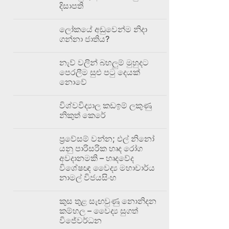
දිසාපති
ලෝකයේ අඩුවෙන්ම නිදා
ගන්නා ජාතිය?
නැව් වලින් බහලුම් මුහුදට
පෙරලීම සුළු පටු දෙයක්
නොවේ
විශ්වවිද්‍යාල කඩඉම් ලකුණු
නිකුත් කෙරේ
ප්‍රවේසම් වන්න; එල් නිනෝ
යනු පාරිසරික හෘද රෝග
අවදානමකි – හෘදවේද
විශේෂඥ වෛද්‍ය මහාචාර්ය
නාමල් විජයසිංහ
කුස තුළ සැඟවුණු නොනිදන
කම්හල – වෛද්‍ය සුගත්
විජේවර්ධන