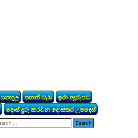
රසගඟුල
පහන් ටැඹ
ඉරා අදුරුපට
දොස් දුරු කරවන දොස්තර උපදෙස්
arch
: