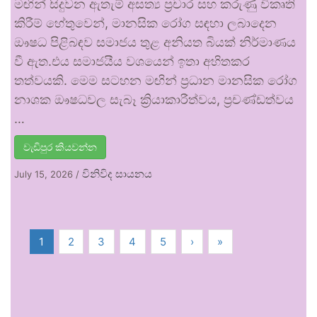
මඟින් සිදුවන ඇතැම් අසත්‍ය ප්‍රචාර සහ කරුණු විකෘති
කිරීම් හේතුවෙන්, මානසික රෝග සඳහා ලබාදෙන
ඖෂධ පිළිබඳව සමාජය තුළ අනියත බියක් නිර්මාණය
වී ඇත.එය සමාජයීය වශයෙන් ඉතා අහිතකර
තත්වයකි. මෙම සටහන මඟින් ප්‍රධාන මානසික රෝග
නාශක ඖෂධවල සැබෑ ක්‍රියාකාරීත්වය, ප්‍රචණ්ඩත්වය
…
වැඩිපුර කියවන්න
විනිවිද සායනය
July 15, 2026
/
1
2
3
4
5
›
»