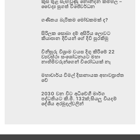
කුස තුළ සැඟවුණු නොනිදන කම්හල –
වෛද්‍ය සුගත් විජේවර්ධන
ගණිතය බැරිකම මෝඩකමක් ද?
සිරිලක සොබා දම් අසිරිය ලොවට
කියාපාන දිවියන් ගේ දිවි සුරකිමු
විනිසුරු විශ්‍රාම වයස දිගු කිරීමේ 22
ව්‍යවස්ථා සංශෝධනයට මහා
නාහිමිවරුන්ගෙන් විරෝධයක් නෑ
මහාචාර්ය විමල් දිසානායක අභාවප්‍රාප්ත
වේ
2030 වන විට අධිවේගී මාර්ග
පද්ධතියට කි.මී. 132ක්;සියලු වියදම්
දේශීය අරමුදල්වලින්