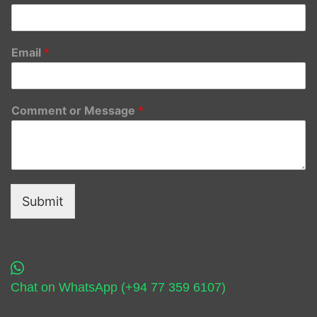
Email
*
Comment or Message
*
Submit
Chat on WhatsApp (+94 77 359 6107)