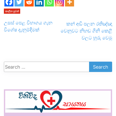
කාලීන පුවත්
උසස් පෙළ විභාගය ගැන
කන් අඩි පලන රතිඤ්ඤා
විශේෂ දැනුම්දීමක්
වෙනුවට නිහඬ ගිනි කෙළි
වලට හුරු වෙමු