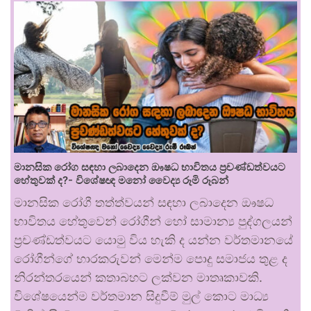
මානසික රෝග සඳහා ලබාදෙන ඖෂධ භාවිතය ප්‍රචණ්ඩත්වයට
හේතුවක් ද?- විශේෂඥ මනෝ වෛද්‍ය රූමි රූබන්
මානසික රෝගී තත්ත්වයන් සඳහා ලබාදෙන ඖෂධ
භාවිතය හේතුවෙන් රෝගීන් හෝ සාමාන්‍ය පුද්ගලයන්
ප්‍රචණ්ඩත්වයට යොමු විය හැකි ද යන්න වර්තමානයේ
රෝගීන්ගේ භාරකරුවන් මෙන්ම පොදු සමාජය තුළ ද
නිරන්තරයෙන් කතාබහට ලක්වන මාතෘකාවකි.
විශේෂයෙන්ම වර්තමාන සිදුවීම් මුල් කොට මාධ්‍ය