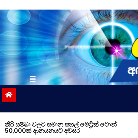
Skip
to
content
vinivida.lk
කීරි සම්බා වලට සමාන සහල් මෙට්‍රික් ටොන්
50,000ක් ආනයනයට අවසර