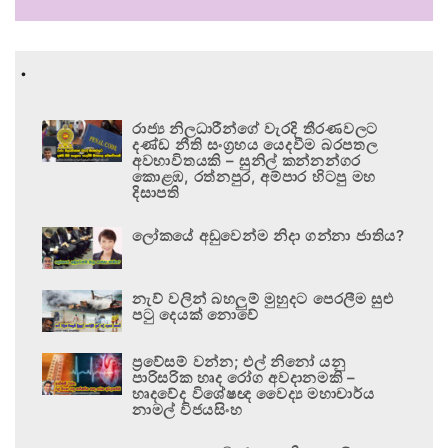
.
රාජ්‍ය නිලධාරීන්ගේ වැරදි තීරණවලට
දණ්ඩ නීති සංග්‍රහය යෙදවීම බරපතල
අවභාවිතයකි – සුනිල් කන්නන්ගර
කොළඹ, රත්නපුර, අම්පාර හිටපු මහ
දිසාපති
ලෝකයේ අඩුවෙන්ම නිදා ගන්නා ජාතිය?
නැව් වලින් බහලුම් මුහුදට පෙරලීම සුළු
පටු දෙයක් නොවේ
ප්‍රවේසම් වන්න; එල් නිනෝ යනු
පාරිසරික හෘද රෝග අවදානමකි –
හෘදවේද විශේෂඥ වෛද්‍ය මහාචාර්ය
නාමල් විජයසිංහ