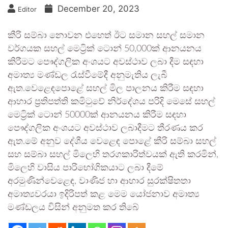
December 20, 2023
Editor
කීරි සම්බා නොවන එහෙත් ඊට සමාන සහල් සමාන
වර්ගයක සහල් මෙට්‍රික් ටොන් 50,000ක් ආනයනය
කිරීමට පෞද්ගලික අංශයට අවස්ථාව ලබා දීම සඳහා
අමාත්‍ය මණ්ඩල රැස්වීමේදී අනුමැතිය ලැබී
ඇත.වෙළෙඳපොළේ සහල් මිල පාලනය කිරීම සඳහා
ආහාර ප්‍රතිපත්ති කමිටුවේ නිර්දේශය පරිදි මෙසේ සහල්
මෙට්‍රික් ටොන් 50000ක් ආනයනය කිරීම සඳහා
පෞද්ගලික අංශයට අවස්ථාව ලබාදීමට තීරණය කර
ඇත.මේ අනුව දේශීය වෙළෙඳ පොළේ කීරි සම්බා සහල්
සහ සම්බා සහල් මිලෙහි තරගකාරිත්වයක් ඇති කරමින්,
මිලෙහි වාසිය පාරිභෝගිකයාට ලබා දීමේ
අරමුණින්වෙළෙඳ, වාණිජ හා ආහාර සුරක්ෂිතතා
අමාත්‍යවරයා ඉදිරිපත් කළ මෙම යෝජනාව අමාත්‍ය
මණ්ඩලය විසින් අනුමත කර තිබේ