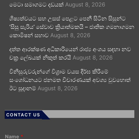
මෙටා සමාගමට දඩයක්
August 8, 2026
ශිෂ්‍යත්වයට සහ උසස් පෙළට පෙනී සිටින සිසුන්ට
‘සිසු සැරිය’ සේවාව ක්‍රියාත්මකයි – ජාතික ගමනාගමන
කොමිෂන් සභාව
August 8, 2026
දත්ත ආරක්ෂණ අධිකාරියෙන් රාජ්‍ය අංශය සඳහා නව
චක්‍ර ලේඛයක් නිකුත් කරයි
August 8, 2026
විනිසුරුවරුන්ගේ විශ්‍රාම වයස දීර්ඝ කිරීමේ
සංශෝධනයට ජනමත විචාරණයක් අවශ්‍ය වුවහොත්
ඊට සූදානම්
August 8, 2026
CONTACT US
Name
*