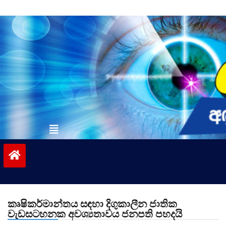
Skip
to
content
vinivida.lk
කෘෂිකර්මාන්තය සඳහා දිගුකාලීන ජාතික
වැඩසටහනක අවශ්‍යතාවය ජනපති පහදයි