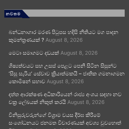
නවතම
බන්ධනාගාර මරණ පිටුපස හදිසි නීතියට මග පාදන
කුමන්ත්‍රණයක් ?
August 8, 2026
මෙටා සමාගමට දඩයක්
August 8, 2026
ශිෂ්‍යත්වයට සහ උසස් පෙළට පෙනී සිටින සිසුන්ට
‘සිසු සැරිය’ සේවාව ක්‍රියාත්මකයි – ජාතික ගමනාගමන
කොමිෂන් සභාව
August 8, 2026
දත්ත ආරක්ෂණ අධිකාරියෙන් රාජ්‍ය අංශය සඳහා නව
චක්‍ර ලේඛයක් නිකුත් කරයි
August 8, 2026
විනිසුරුවරුන්ගේ විශ්‍රාම වයස දීර්ඝ කිරීමේ
සංශෝධනයට ජනමත විචාරණයක් අවශ්‍ය වුවහොත්