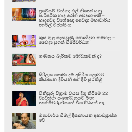
ප්‍රවේසම් වන්න; එල් නිනෝ යනු
පාරිසරික හෘද රෝග අවදානමකි –
හෘදවේද විශේෂඥ වෛද්‍ය මහාචාර්ය
නාමල් විජයසිංහ
කුස තුළ සැඟවුණු නොනිදන කම්හල –
වෛද්‍ය සුගත් විජේවර්ධන
ගණිතය බැරිකම මෝඩකමක් ද?
සිරිලක සොබා දම් අසිරිය ලොවට
කියාපාන දිවියන් ගේ දිවි සුරකිමු
විනිසුරු විශ්‍රාම වයස දිගු කිරීමේ 22
ව්‍යවස්ථා සංශෝධනයට මහා
නාහිමිවරුන්ගෙන් විරෝධයක් නෑ
මහාචාර්ය විමල් දිසානායක අභාවප්‍රාප්ත
වේ