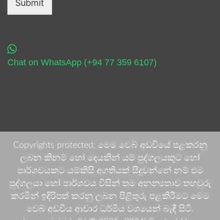
Submit
Chat on WhatsApp (+94 77 359 6107)
Copyrights protected: මෙම වෙබ් අඩවියේ පළකරනු
ලබන කිනම් හෝ දෙයකින් යම් පුද්ගලයකුට හෝ
පාර්ශවයකට යම්කිසි අගතියක් සිදුවන්නේ නම් එම
පුද්ගලයා හෝ පාර්ශවය විසින් තම අනන්‍යතාව තහවුරු
කරමින් ඉදිරිපත් කරනු ලබන පිළිතුරු පළකිරීමට මෙම
වෙබ් අඩවිය ආචාර ධර්මීය වශයෙන් බැඳී සිටී.