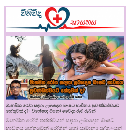
මානසික රෝග සඳහා ලබාදෙන ඖෂධ භාවිතය ප්‍රචණ්ඩත්වයට
හේතුවක් ද?- විශේෂඥ මනෝ වෛද්‍ය රූමි රූබන්
මානසික රෝගී තත්ත්වයන් සඳහා ලබාදෙන ඖෂධ
භාවිතය හේතුවෙන් රෝගීන් හෝ සාමාන්‍ය පුද්ගලයන්