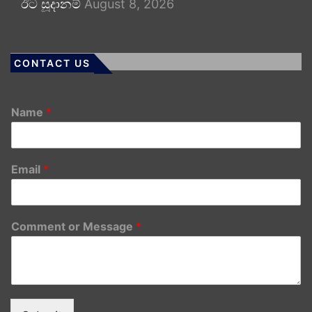
ඊට සූදානම්
August 8, 2026
CONTACT US
Name
*
Email
*
Comment or Message
*