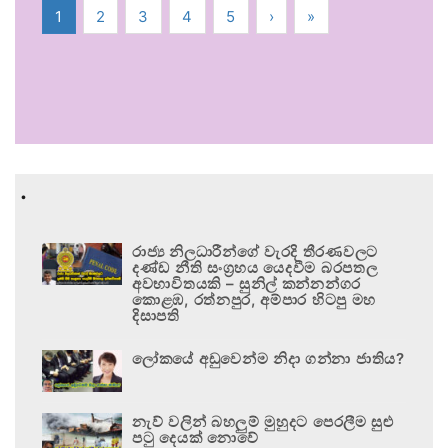
1
2
3
4
5
›
»
.
රාජ්‍ය නිලධාරීන්ගේ වැරදි තීරණවලට
දණ්ඩ නීති සංග්‍රහය යෙදවීම බරපතල
අවභාවිතයකි – සුනිල් කන්නන්ගර
කොළඹ, රත්නපුර, අම්පාර හිටපු මහ
දිසාපති
ලෝකයේ අඩුවෙන්ම නිදා ගන්නා ජාතිය?
නැව් වලින් බහලුම් මුහුදට පෙරලීම සුළු
පටු දෙයක් නොවේ