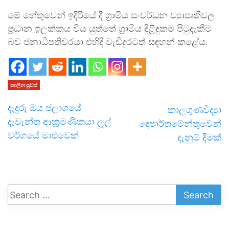
මේ හේතුවෙන් ඉදිරියේ දී ග්‍රාමීය සංවර්ධන ව්‍යාපෘතිවල
ප්‍රධාන ඉලක්කය විය යුත්තේ ග්‍රාමීය දිළිඳුකම පිටුදැකීම
බව ජනාධිපතිවරයා එහිදි වැඩිදුරටත් සඳහන් කළේය.
කාලීන පුවත්
දැදුරු ඔය ජලාශයේ
කාලගුණවිද්‍යා
දැවැන්ත ආක්‍රමණිකයා ලූල්
දෙපාර්තමේන්තුවෙන්
වර්ගයේ මාළුවෙක්
දැනුම් දීමක්