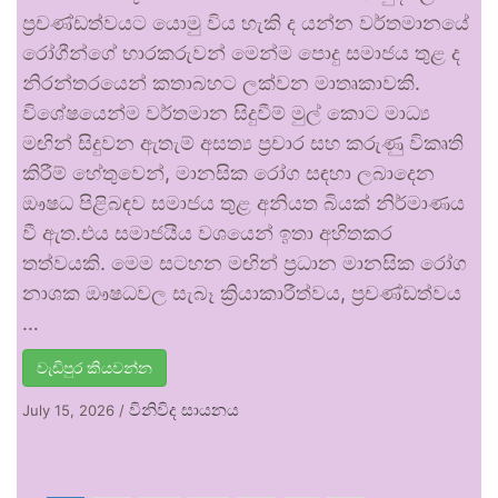
ප්‍රචණ්ඩත්වයට යොමු විය හැකි ද යන්න වර්තමානයේ
රෝගීන්ගේ භාරකරුවන් මෙන්ම පොදු සමාජය තුළ ද
නිරන්තරයෙන් කතාබහට ලක්වන මාතෘකාවකි.
විශේෂයෙන්ම වර්තමාන සිදුවීම් මුල් කොට මාධ්‍ය
මඟින් සිදුවන ඇතැම් අසත්‍ය ප්‍රචාර සහ කරුණු විකෘති
කිරීම් හේතුවෙන්, මානසික රෝග සඳහා ලබාදෙන
ඖෂධ පිළිබඳව සමාජය තුළ අනියත බියක් නිර්මාණය
වී ඇත.එය සමාජයීය වශයෙන් ඉතා අහිතකර
තත්වයකි. මෙම සටහන මඟින් ප්‍රධාන මානසික රෝග
නාශක ඖෂධවල සැබෑ ක්‍රියාකාරීත්වය, ප්‍රචණ්ඩත්වය
…
වැඩිපුර කියවන්න
විනිවිද සායනය
July 15, 2026
/