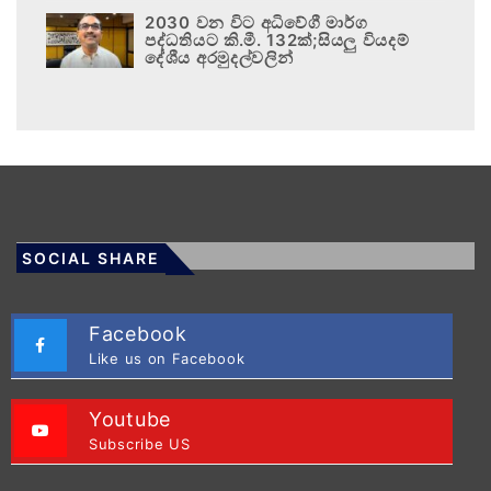
2030 වන විට අධිවේගී මාර්ග
පද්ධතියට කි.මී. 132ක්;සියලු වියදම්
දේශීය අරමුදල්වලින්
SOCIAL SHARE
Facebook
Like us on Facebook
Youtube
Subscribe US