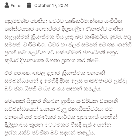
October 17, 2024
Editor
අක්‍රමවත්ව පවතින මෙරට කෘෂිකර්මාන්තය සංවිධිත
තත්ත්වයකට ගෙනඒමට දිගුකාලීන ඒකාබද්ධ ජාතික
සැලැස්මක් ක්‍රියාත්මක විය යුතු බව කෘෂිකර්ම, ඉඩම්, පශු
සම්පත්, වාරිමාර්ග, ධීවර හා ජලජ සම්පත් අමාත්‍යාංශන්හි
ප්‍රගති සමාලෝචනයට එක්වෙමින් ජනාධිපති අනුර
කුමාර දිසානායක මහතා ප්‍රකාශ කර තිබේ.
එම අමාත්‍යාංශවල දැනට ක්‍රියාත්මක ව්‍යාපෘති
සම්බන්ධයෙන් ද මෙහිදි දීර්ඝ ලෙස සාකච්ඡාවට ලක්වු
බව ජනාධිපති මාධ්‍ය අංශය සඳහන් කළේය.
මෙතෙක් සිදුකර තිබෙන ග්‍රාමීය සංවර්ධන ව්‍යාපෘති
සම්බන්ධයෙන් සොයා බැලූ ජනාධිපතිවරයා එම
ව්‍යාපෘති යම් පමණකට සාර්ථක වුවහොත් එමඟින්
දිළිඳුභාවය කුමන මට්ටමකට විසඳී ඇත් ද යන්න
ප්‍රශ්නයක්ව පවතින බව සඳහන් කළේය.