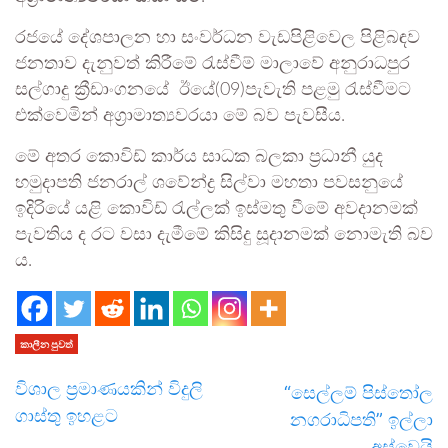
රජයේ දේශපාලන හා සංවර්ධන වැඩපිළිවෙල පිළිබඳව
ජනතාව දැනුවත් කිරීමේ රැස්වීම් මාලාවේ අනුරාධපුර
සල්ගාදු ක්‍රීඩාංගනයේ ඊයේ(09)පැවැති පළමු රැස්වීමට
එක්වෙමින් අග්‍රාමාත්‍යවරයා මේ බව පැවසීය.
මේ අතර කොවිඩ් කාර්ය සාධක බලකා ප්‍රධානී යුද
හමුදාපති ජනරාල් ශවේන්ද්‍ර සිල්වා මහතා පවසනුයේ
ඉදිරියේ යළි කොවිඩ් රැල්ලක් ඉස්මතු වීමේ අවදානමක්
පැවතිය ද රට වසා දැමීමේ කිසිදු සූදානමක් නොමැති බව
ය.
කාලීන පුවත්
විශාල ප්‍රමාණයකින් විදුලි
“සෙල්ලම් පිස්තෝල
ගාස්තු ඉහළට
නගරාධිපති” ඉල්ලා
අස්වෙයි