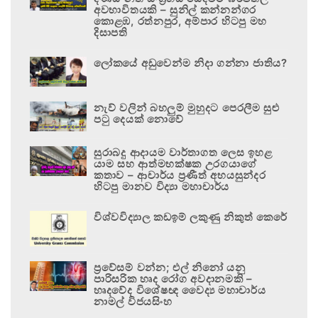
අවභාවිතයකි – සුනිල් කන්නන්ගර
කොළඹ, රත්නපුර, අම්පාර හිටපු මහ
දිසාපති
ලෝකයේ අඩුවෙන්ම නිදා ගන්නා ජාතිය?
නැව් වලින් බහලුම් මුහුදට පෙරලීම සුළු
පටු දෙයක් නොවේ
සුරාබදු ආදායම වාර්තාගත ලෙස ඉහළ
යාම සහ ආත්මභක්ෂක උරගයාගේ
කතාව – ආචාර්ය ප්‍රණීත් අභයසුන්දර
හිටපු මානව විද්‍යා මහාචාර්ය
විශ්වවිද්‍යාල කඩඉම් ලකුණු නිකුත් කෙරේ
ප්‍රවේසම් වන්න; එල් නිනෝ යනු
පාරිසරික හෘද රෝග අවදානමකි –
හෘදවේද විශේෂඥ වෛද්‍ය මහාචාර්ය
නාමල් විජයසිංහ