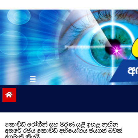
Skip
to
content
vinivida.lk
කොවිඩ් රෝගීන් සහ මරණ යළි ඉහළ නඟින
අතරේ රජය කොවිඩ් අභියෝගය ජයගත් බවක්
අගමැති කියයි