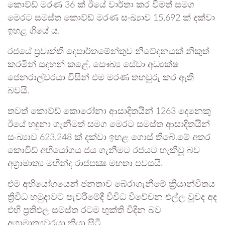
කොව්ඩ් මරණ 36 ක් ඊයේ වාර්තා කර වීමත් සමග
මෙරට සමස්ත කොව්ඩ් මරණ සංඛ්‍යාව 15,692 ක් දක්වා
ඉහළ ගියේ ය.
රජයේ ප්‍රවෘත්ති දෙපාර්තමේන්තුව නිවේදනයක් නිකුත්
කරමින් සඳහන් කළේ, සෞඛ්‍ය සේවා අධ්‍යක්ෂ
ජෙනරාල්වරයා විසින් එම මරණ තහවුරු කර ඇති
බවයි.
තවත් කොව්ඩ් කොරෝනා ආසාදිතයින් 1263 දෙනෙකු
ඊයේ හඳුනා ගැනීමත් සමග මෙරට සමස්ත ආසාදිතයින්
සංඛ්‍යාව 623,248 ක් දක්වා ඉහළ ගොස් තිබේ.මේ අතර
කොවිඩ් අභියෝගය ජය ගැනීමට රජයට හැකිවූ බව
අග්‍රාමාත්‍ය මහින්ද රාජපක්‍ෂ මහතා පවසයි.
එම අභියෝගයෙන් ජනතාව බේරාගැනීමේ ක්‍රියාන්විතය
ත්‍රිවිධ හමුදාවට පැවරීමේදී විවිධ විවේචන එල්ල වූවද අද
එහි ප්‍රතිඵල සමස්ත රටම භුක්ති විදින බව
අග්‍රාමාත්‍යවරයා කියා සිටී.