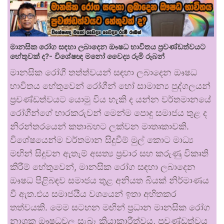
මානසික රෝග සඳහා ලබාදෙන ඖෂධ භාවිතය ප්‍රචණ්ඩත්වයට
හේතුවක් ද?- විශේෂඥ මනෝ වෛද්‍ය රූමි රූබන්
මානසික රෝගී තත්ත්වයන් සඳහා ලබාදෙන ඖෂධ
භාවිතය හේතුවෙන් රෝගීන් හෝ සාමාන්‍ය පුද්ගලයන්
ප්‍රචණ්ඩත්වයට යොමු විය හැකි ද යන්න වර්තමානයේ
රෝගීන්ගේ භාරකරුවන් මෙන්ම පොදු සමාජය තුළ ද
නිරන්තරයෙන් කතාබහට ලක්වන මාතෘකාවකි.
විශේෂයෙන්ම වර්තමාන සිදුවීම් මුල් කොට මාධ්‍ය
මඟින් සිදුවන ඇතැම් අසත්‍ය ප්‍රචාර සහ කරුණු විකෘති
කිරීම් හේතුවෙන්, මානසික රෝග සඳහා ලබාදෙන
ඖෂධ පිළිබඳව සමාජය තුළ අනියත බියක් නිර්මාණය
වී ඇත.එය සමාජයීය වශයෙන් ඉතා අහිතකර
තත්වයකි. මෙම සටහන මඟින් ප්‍රධාන මානසික රෝග
නාශක ඖෂධවල සැබෑ ක්‍රියාකාරීත්වය, ප්‍රචණ්ඩත්වය