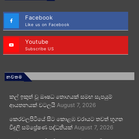
Facebook
Like us on Facebook
Youtube
Subscribe US
නවතම
කල් ඉකුත් වූ ඖෂධ තොගයක් සමඟ සැපයුම්
ආයතනයක් වටලයි
August 7, 2026
කෙරවලපිටියේ සිට කොළඹ වරායට තවත් භූගත
විදුලි සම්ප්‍රේෂණ පද්ධතියක්
August 7, 2026