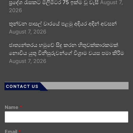
ප්‍රදේශ රැසකට මිලිමීටර 75 ඉක්ම වූ වැසි
August 7,
2026
තුන්වන පාසල් වාරයේ පළමු අදියර අදින් අවසන්
August 7, 2026
ජාත්‍යන්තරය හමුවේ සිදු කරන හිතුවක්කාරකමක්
නොවිය යුතු විනිසුරුවන්ගේ විශ්‍රාම වයස පමා කිරීම
August 7, 2026
CONTACT US
Name
*
Email
*