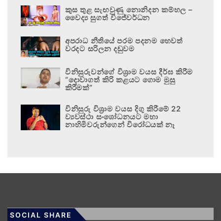
කුස තුළ සැඟවුණු නොනිදන කම්හල –
වෛද්‍ය සුගත් විජේවර්ධන
අපරාධ නීතියේ පරම පදනම හෙවත්
වරදට සරිලන දඬුවම
විනිසුරුවන්ගේ විශ්‍රාම වයස දීර්ඝ කිරීම
“දොවාගත් කිරි කළයට ගොම මුසු
කිරීමක්”
විනිසුරු විශ්‍රාම වයස දිගු කිරීමේ 22
ව්‍යවස්ථා සංශෝධනයට මහා
නාහිමිවරුන්ගෙන් විරෝධයක් නෑ
SOCIAL SHARE