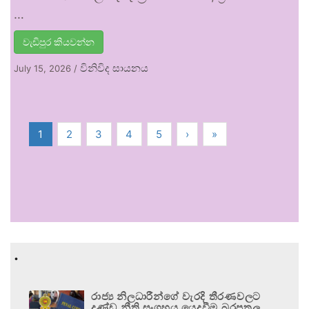
…
වැඩිපුර කියවන්න
විනිවිද සායනය
July 15, 2026
/
1
2
3
4
5
›
»
.
රාජ්‍ය නිලධාරීන්ගේ වැරදි තීරණවලට
දණ්ඩ නීති සංග්‍රහය යෙදවීම බරපතල