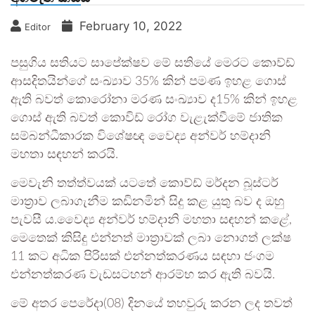
February 10, 2022
Editor
පසුගිය සතියට සාපේක්ෂව මේ සතියේ මෙරට කොව්ඩ්
ආසදිතයින්ගේ සංඛ්‍යාව 35% කින් පමණ ඉහළ ගොස්
ඇති බවත් කොරෝනා මරණ සංඛ්‍යාව ද15% කින් ඉහළ
ගොස් ඇති බවත් කොවිඩ් රෝග වැළැක්වීමේ ජාතික
සම්බන්ධීකාරක විශේෂඥ වෛද්‍ය අන්වර් හම්දානි
මහතා සඳහන් කරයි.
මෙවැනි තත්ත්වයක් යටතේ කොව්ඩ් මර්දන බූස්ටර්
මාත්‍රාව ලබාගැනීම කඩිනමින් සිදු කළ යුතු බව ද ඔහු
පැවසී ය.වෛද්‍ය අන්වර් හම්දානි මහතා සඳහන් කළේ,
මෙතෙක් කිසිදු එන්නත් මාත්‍රාවක් ලබා නොගත් ලක්ෂ
11 කට අධික පිරිසක් එන්නත්කරණය සඳහා ජංගම
එන්නත්කරණ වැඩසටහන් ආරම්භ කර ඇති බවයි.
මේ අතර පෙරේදා(08) දිනයේ තහවුරු කරන ලද තවත්