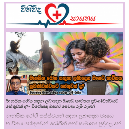
මානසික රෝග සඳහා ලබාදෙන ඖෂධ භාවිතය ප්‍රචණ්ඩත්වයට
හේතුවක් ද?- විශේෂඥ මනෝ වෛද්‍ය රූමි රූබන්
මානසික රෝගී තත්ත්වයන් සඳහා ලබාදෙන ඖෂධ
භාවිතය හේතුවෙන් රෝගීන් හෝ සාමාන්‍ය පුද්ගලයන්