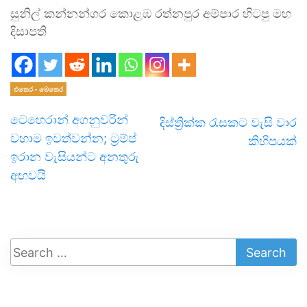
සුනිල් කන්නන්ගර කොළඹ රත්නපුර අම්පාර හිටපු මහ
දිසාපති
එතෙර - මෙතෙර
ටෙහෙ­රාන් අග­නු­ව­රින්
දිස්ත්‍රික්ක රැසකට වැසි වාර
වහාම ඉව­ත්වන්න; ට්‍රම්ප්
කිහිපයක්
ඉරාන වැසියන්ට අනතුරු
අඟවයි