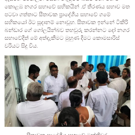
කොළඹ නගර සභාවේ සභිකයින් .ඒ තීරණය සභාව මත
පටවා ගත්තාට සීතාවක ප්‍රාදේශීය සභාවේ ගමේ
සභිකයෝ ඊට සූදානම් නොවූහ. සීතාවක ඉන්නේ ටිකිරි
බන්ඩාර ගේ ගෝලයින්බව තහවුරු කරන්නට දෝ නගර
සභාවේදීත් මේ අත්දැකීමට මුහුණ දීමට කොමසාරිස්
වරියට සිදු විය.