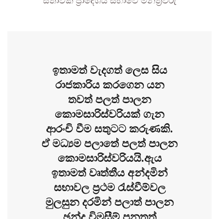
සීතාවක ප්‍රාදේශීය සභාවේ මන්ත්‍රීවරු
ඉතාමත් වැදගත් ලෙස සිය
රාජකාරිය කරගෙන යන
තවත් පලත් පාලන
කොමසාරිස්වරියක් ගැන
ආරංචි වීම සතුටට කරුණකි.
ඒ මධ්‍යම පලාතේ පලත් පාලන
කොමසාරිස්වරියයි.ඇය
ඉතාමත් වෘත්තීය අන්දමින්
සභාවල ප්‍රථම රැස්වීම්වල
මුලසුන දරමින් පලාත් පාලන
ඡන්ද විමසීම් පනතත්