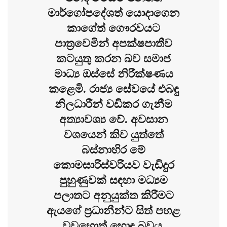
මාර්ගෝපදේශත් යොදාගෙන
කාගේත් ගෞරවයට
පාත්‍රවෙමින් අපක්ෂපාතීව
කටයුතු කරන බව සමාජ
මාධ්‍ය ඔස්සේ නිරීක්ෂණය
කළෙමි. රාජ්‍ය සේවයේ එබඳු
නිලධාරීන් වඩිකර ගැනීම
අත්‍යාවශ්‍ය වේ. අවසාන
වශයෙන් කිව යුත්තේ
බස්නාහිර මේ
කොමසාරිස්වරියව වැඩිදුර
පුහුණුවක් සඳහා මධ්‍යම
පලාතට අනුයුක්ත කිරීමට
ඇයගේ ප්‍රධානීන්ට සිත් පහළ
වුවහොත් හොඳ බවය.