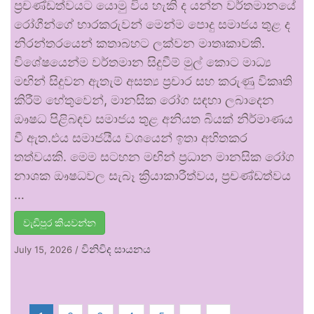
ප්‍රචණ්ඩත්වයට යොමු විය හැකි ද යන්න වර්තමානයේ
රෝගීන්ගේ භාරකරුවන් මෙන්ම පොදු සමාජය තුළ ද
නිරන්තරයෙන් කතාබහට ලක්වන මාතෘකාවකි.
විශේෂයෙන්ම වර්තමාන සිදුවීම් මුල් කොට මාධ්‍ය
මඟින් සිදුවන ඇතැම් අසත්‍ය ප්‍රචාර සහ කරුණු විකෘති
කිරීම් හේතුවෙන්, මානසික රෝග සඳහා ලබාදෙන
ඖෂධ පිළිබඳව සමාජය තුළ අනියත බියක් නිර්මාණය
වී ඇත.එය සමාජයීය වශයෙන් ඉතා අහිතකර
තත්වයකි. මෙම සටහන මඟින් ප්‍රධාන මානසික රෝග
නාශක ඖෂධවල සැබෑ ක්‍රියාකාරීත්වය, ප්‍රචණ්ඩත්වය
…
වැඩිපුර කියවන්න
විනිවිද සායනය
July 15, 2026
/