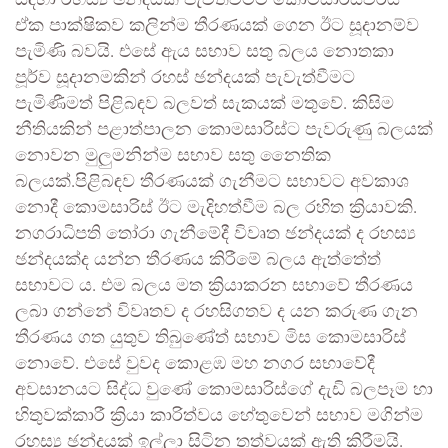
සඳහා රහස්‍ය ඡන්දයක් පැවත්වීමට කොමසාරිස්වරිය
ඒක පාක්ෂිකව කලින්ම තීරණයක් ගෙන ඊට සූදානම්ව
පැමිණි බවයි. එසේ ඇය සභාව සතු බලය නොතකා
පූර්ව සූදානමකින්‍ රහස් ඡන්දයක් පැවැත්වීමට
පැමිණීමත් පිළිබඳව බලවත් සැකයක් මතුවේ. කිසිම
නීතියකින් පළාත්පාලන කොමසාරිස්ට පැවරුණු බලයක්
නොවන මුලුමනින්ම සභාව සතු නෛතික
බලයක්.පිළිබඳව තීරණයක් ගැනීමට සභාවට අවකාශ
නොදී කොමසාරිස් ඊට මැදිහත්වීම බල රහිත ක්‍රියාවකි.
නගරාධිපති තෝරා ගැනීමේදී විවෘත ඡන්දයක් ද රහස්‍ය
ඡන්දයක්ද යන්න තීරණය කිරීමේ බලය ඇත්තේත්
සභාවට ය. එම බලය මත ක්‍රියාකරන සභාවේ තීරණය
ලබා ගන්නේ විවෘතව ද රහසිගතව ද යන කරුණ ගැන
තීරණය ගත යුතුව තිබුණේත් සභාව මිස කොමසාරිස්
නොවේ. එසේ වුවද කොළඹ මහ නගර සභාවේදී
අවසානයට සිද්ධ වුණේ කොමසාරිස්ගේ දැඩි බලපෑම හා
හිතුවක්කාරී ක්‍රියා කාරිත්වය හේතුවෙන් සභාව මගින්‍ම
රහස්‍ය ඡන්දයක් ඉල්ලා සිටින තත්වයක් ඇති කිරීමයි.