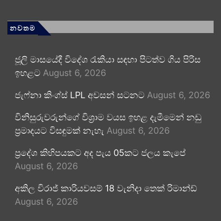
නවතම
ජූලි මාසයේදී විදේශ රැකියා සඳහා පිටත්ව ගිය පිරිස
ඉහළට
August 6, 2026
ජැෆ්නා කිංග්ස් LPL අවසන් සටනට
August 6, 2026
විනිසුරුවරුන්ගේ විශ්‍රාම වයස ඉහළ දැමීමෙන් නඩු
ප්‍රමාදයට විසඳුමක් නැහැ
August 6, 2026
ප්‍රදේශ කිහිපයකට අද පැය 05කට ජලය කැපේ
August 6, 2026
අකිල විරාජ් කාරියවසම් 18 වැනිදා තෙක් රිමාන්ඩ්
August 6, 2026