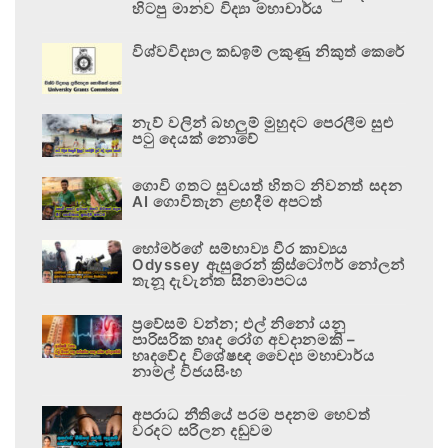
හිටපු මානව විද්‍යා මහාචාර්ය
විශ්වවිද්‍යාල කඩඉම් ලකුණු නිකුත් කෙරේ
නැව් වලින් බහලුම් මුහුදට පෙරලීම සුළු
පටු දෙයක් නොවේ
ගොවි ගතට සුවයත් හිතට නිවනත් සදන
AI ගොවිතැන ළඟදීම අපටත්
හෝමර්ගේ සම්භාව්‍ය වීර කාව්‍යය
Odyssey ඇසුරෙන් ක්‍රිස්ටෝෆර් නෝලන්
තැනූ දැවැන්ත සිනමාපටය
ප්‍රවේසම් වන්න; එල් නිනෝ යනු
පාරිසරික හෘද රෝග අවදානමකි –
හෘදවේද විශේෂඥ වෛද්‍ය මහාචාර්ය
නාමල් විජයසිංහ
අපරාධ නීතියේ පරම පදනම හෙවත්
වරදට සරිලන දඬුවම