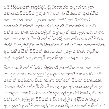
මේ සිද්ධියෙන් කුප්‍රසිද්ධ වූ බස්නහිර පළාත් පාලන
කොමසාරිස්වරිය ඉකුත් 17 වන දා සීතාවක ප්‍රාදේශීය
සභාවේ සභාපති උප සභාපති තේරීමේ රැස්වීමට
සහභාගි වන්නට ඇත්තේ ජයග්‍රාහී මනසකිනි. විවිධ
පක්ෂ හා කණ්ඩායම්වලින් සැදුම්ලත් කොළඹ මහ නගර
සභාවේ නගරාධිපති පත්කිරීමේදි තම අභිමතය පරිදි එය
කිරීමට හැකිවූවා නම් සීතාවක වැනි ගමකදී පනහකටත්
අඩු සභිකයින් පිරිසක් තමාට ඕනෑ ලෙස නමා ගැනීම
කජු කැමක් වනු ඇතැයි ඇය සිතුවාට සැක නැත.
සීතාවක දී පත්කිරීමට තිබුණේ ප්‍රාදේශීය සභා සභාපති
හා උප සභාපති ය.සුපුරුදු ලෙස සභාපති තනතුරට නම්
දෙකක් යෝජනා විය. අවශ්‍ය වන්නේ විවෘත ඡන්දයක්ද
රහස්‍ය ඡන්දයක්දැයි විමසීමට ද ඇය අමතක කළේ නැත.
කොළඹ මෙන්ම රහස්‍ය ඡන්දය ඉල්ලන පිරිසක් ද විවෘත
ඡන්දයක් ඉල්ලන පිරිසක් ද සිය ඉල්ලීම ඉදිරිපත් කළහ.
ඇය සුපුරුදු පරිදි මේ ඉල්ලීම් දෙක පිළිබඳව සභිකයින්ගේ