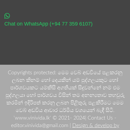
Chat on WhatsApp (+94 77 359 6107)
Copyrights protected: මෙම වෙබ් අඩවියේ පළකරනු
ලබන කිනම් හෝ දෙයකින් යම් පුද්ගලයකුට හෝ
පාර්ශවයකට යම්කිසි අගතියක් සිදුවන්නේ නම් එම
පුද්ගලයා හෝ පාර්ශවය විසින් තම අනන්‍යතාව තහවුරු
කරමින් ඉදිරිපත් කරනු ලබන පිළිතුරු පළකිරීමට මෙම
වෙබ් අඩවිය ආචාර ධර්මීය වශයෙන් බැඳී සිටී.
'www.vinivida.lk' © 2021- 2024| Contact Us -
editor.vinivida@gmail.com |
Design & develop by