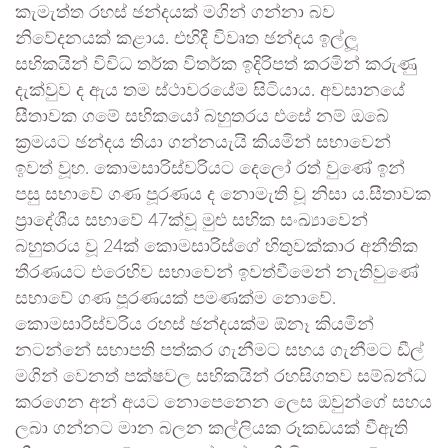
කැමැත්ත රහස් ඡන්දයක් මගින් ගන්නා බව
නිවේදනයක් කළාය. එහිදී විවෘත ඡන්දය ඉල්ලූ
සභිකයින් විවිධ තර්ක විතර්ක ඉදිරිපත් කරමින් කරුණු
දැක්වුව ද ඇය තම ස්ථාවරයේම සිටියාය. අවසානයේ
සීතාවක ගමේ සභිකයෝ බහුතරය එසේ නම් ඔබේ
ක්‍රමයට ඡන්දය තියා ගන්නයැයි කියමින් සභාවෙන්
ඉවත් වූහ. කොමසාරිස්වරියට දෙලෝ රත් වුණේ ඉන්
පසු සභාවේ ගණ පූරණය ද නොමැති වූ නිසා ය.සීතාවක
ප්‍රාදේශීය සභාවේ 47ක්වූ මුළු සභික සංඛ්‍යාවෙන්
බහුතරය වූ 24ක් කොමසාරිස්ගේ හිතුවක්කාර අනීතික
තීරණයට එරෙහිව සභාවෙන් ඉවත්වීමෙන් නැතිවුණේ
සභාවේ ගණ පූරණයක් පමණක්ම නොවේ.
කොමසාරිස්වරිය රහස් ඡන්දයක්ම ඕනෑ කියමින්
නටන්නේ සභාපති පත්කර ගැනීමට සහය ගැනීමට ඩීල්
මගින් වෙනත් පක්ෂවල සභිකයින් රහසිගතව සම්බන්ධ
කරගෙන අන් අයට නොපෙනෙන ලෙස ඔවුන්ගේ සහය
ලබා ගන්නට මාන බලන කල්ලියක රූකඩයක් වීඇති