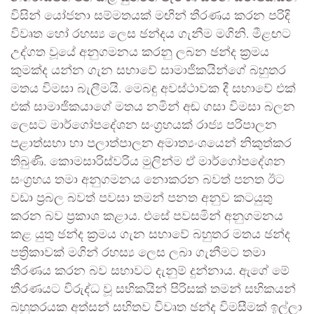
විසින් යෝජනා සම්මතයක් මඟින් තීරණය කරන පරිදි
විවෘත හෝ රහස්‍ය ලෙස ඡන්දය ගැනීම මගිනි. මීළඟට
උද්ගත වූයේ අනුගමනය කරනු ලබන ඡන්ද ක්‍රමය
කුමක්ද යන්න ගැන සභාවේ සාමාජිකයින්ගේ බහුතර
මතය විමසා බැලීමයි. මෙබඳු අවස්ථාවක දී සභාවේ එක්
එක් සාමාජිකයාගේ මතය නමින් අඬ ගසා විමසා බලන
ලෙසට මාර්ගෝපදේශන සංග්‍රහයක් රාජ්‍ය පරිපාලන
පළාත්සභා හා පලාත්පාලන අමාත්‍යංශයෙන් නිකුත්කර
තිබුණි. කොමසාරිස්වරිය මුලින්ම ඒ මාර්ගෝපදේශන
සංග්‍රහය තමා අනුගමනය නොකරන බවත් පනත ඊට
වඩා ප්‍රබල බවත් පවසා තමන් පනත අනුව කටයුතු
කරන බව ප්‍රකාශ කළාය. එසේ පවසමින් අනුගමනය
කළ යුතු ඡන්ද ක්‍රමය ගැන සභාවේ බහුතර මතය ඡන්ද
පත්‍රිකාවක් මගින් රහස්‍ය ලෙස ලබා ගැනීමට තමා
තීරණය කරන බව සභාවට දැනුම් දුන්නාය. ඇගේ මේ
තීරණයට විරුද්ධ වූ සභිකයින් පිරිසක් තමන් සභිකයන්
බහුතරයක අත්සන් සහිතව විවෘත ඡන්ද විමසීමක් ඉල්ලා