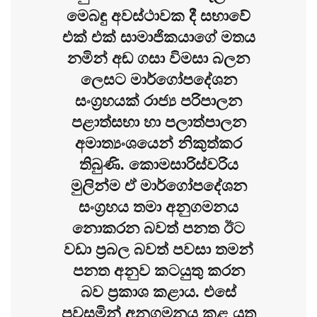
මෙබඳු අවස්ථාවක දී සභාවේ
එක් එක් සාමාජිකයාගේ මතය
නමින් අඬ ගසා විමසා බලන
ලෙසට මාර්ගෝපදේශන
සංග්‍රහයක් රාජ්‍ය පරිපාලන
පළාත්සභා හා පලාත්පාලන
අමාත්‍යංශයෙන් නිකුත්කර
තිබුණි. කොමසාරිස්වරිය
මුලින්ම ඒ මාර්ගෝපදේශන
සංග්‍රහය තමා අනුගමනය
නොකරන බවත් පනත ඊට
වඩා ප්‍රබල බවත් පවසා තමන්
පනත අනුව කටයුතු කරන
බව ප්‍රකාශ කළාය. එසේ
පවසමින් අනුගමනය කළ යුතු