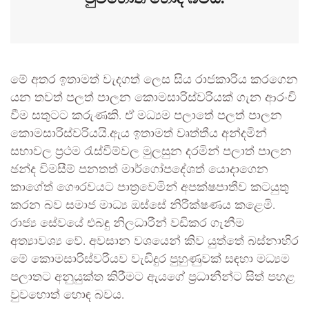
මේ අතර ඉතාමත් වැදගත් ලෙස සිය රාජකාරිය කරගෙන
යන තවත් පලත් පාලන කොමසාරිස්වරියක් ගැන ආරංචි
වීම සතුටට කරුණකි. ඒ මධ්‍යම පලාතේ පලත් පාලන
කොමසාරිස්වරියයි.ඇය ඉතාමත් වෘත්තීය අන්දමින්
සභාවල ප්‍රථම රැස්වීම්වල මුලසුන දරමින් පලාත් පාලන
ඡන්ද විමසීම් පනතත් මාර්ගෝපදේශත් යොදාගෙන
කාගේත් ගෞරවයට පාත්‍රවෙමින් අපක්ෂපාතීව කටයුතු
කරන බව සමාජ මාධ්‍ය ඔස්සේ නිරීක්ෂණය කළෙමි.
රාජ්‍ය සේවයේ එබඳු නිලධාරීන් වඩිකර ගැනීම
අත්‍යාවශ්‍ය වේ. අවසාන වශයෙන් කිව යුත්තේ බස්නාහිර
මේ කොමසාරිස්වරියව වැඩිදුර පුහුණුවක් සඳහා මධ්‍යම
පලාතට අනුයුක්ත කිරීමට ඇයගේ ප්‍රධානීන්ට සිත් පහළ
වුවහොත් හොඳ බවය.