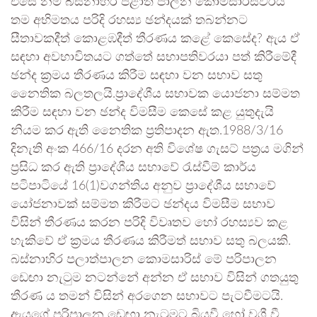
එසේ නම් බස්නාහිර පළාත් පාලන කොමසාරිස්වරිය
තම අභිමතය පරිදි රහස්‍ය ඡන්දයක් තබන්නට
සීතාවකදීත් කොළඹදීත් තීරණය කළේ කෙසේද? ඇය ඒ
සඳහා අවභාවිතයට ගත්තේ සභාපතිවරයා පත් කිරීමේදී
ඡන්ද ක්‍රමය තීරණය කිරීම සඳහා වන සභාව සතු
නෛතික බලතලයි.ප්‍රාදේශීය සභාවක යොජනා සම්මත
කිරීම සඳහා වන ඡන්ද විමසීම කෙසේ කළ යුතුදැයි
නියම කර ඇති නෛතික ප්‍රතිපාදන ඇත.1988/3/16
දිනැති අංක 466/16 දරන අති විශේෂ ගැසට් පත්‍රය මගින්
ප්‍රසිධ කර ඇති ප්‍රාදේශීය සභාවේ රැස්වීම් කාර්ය
පටිපාටියේ 16(1)වගන්තිය අනුව ප්‍රාදේශීය සභාවේ
යෝජනාවක් සම්මත කිරීමට ඡන්දය විමසීම සභාව
විසින් තීරණය කරන පරිදි විවෘතව හෝ රහස්‍යව කළ
හැකිවේ ඒ ක්‍රමය තීරණය කිරීමත් සභාව සතු බලයකි.
බස්නාහිර පලාත්පාලන කොමසාරිස් මේ පරිපාලන
ඩෙඟා නැටුම නටන්නේ අන්න ඒ සභාව විසින් ගතයුතු
තීරණ ය තමන් විසින් අරගෙන සභාවට පැටවීමටයි.
ඇයගේ පරිපාලන ඩෙඟා නැටුමට බියවී හෝ වශී වී