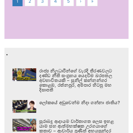
1
2
3
4
5
›
»
.
රාජ්‍ය නිලධාරීන්ගේ වැරදි තීරණවලට
දණ්ඩ නීති සංග්‍රහය යෙදවීම බරපතල
අවභාවිතයකි – සුනිල් කන්නන්ගර
කොළඹ, රත්නපුර, අම්පාර හිටපු මහ
දිසාපති
ලෝකයේ අඩුවෙන්ම නිදා ගන්නා ජාතිය?
සුරාබදු ආදායම වාර්තාගත ලෙස ඉහළ
යාම සහ ආත්මභක්ෂක උරගයාගේ
කතාව – ආචාර්ය ප්‍රණීත් අභයසුන්දර