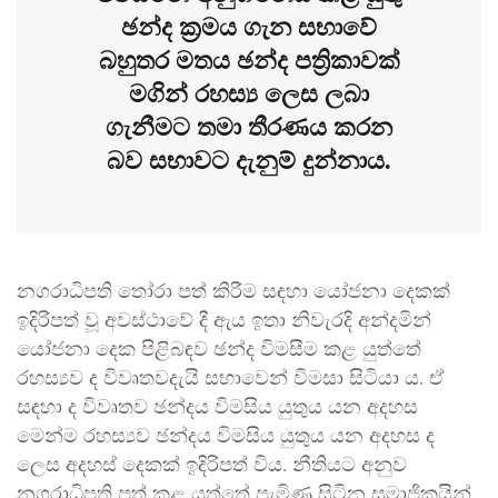
ඡන්ද ක්‍රමය ගැන සභාවේ
බහුතර මතය ඡන්ද පත්‍රිකාවක්
මගින් රහස්‍ය ලෙස ලබා
ගැනීමට තමා තීරණය කරන
බව සභාවට දැනුම් දුන්නාය.
නගරාධිපති තෝරා පත් කිරීම සඳහා යෝජනා දෙකක්
ඉදිරිපත් වූ අවස්ථාවේ දී ඇය ඉතා නිවැරදි අන්දමින්
යෝජනා දෙක පිළිබඳව ඡන්ද විමසීම කළ යුත්තේ
රහස්‍යව ද විවෘතවදැයි සභාවෙන් විමසා සිටියා ය. ඒ
සඳහා ද විවෘතව ඡන්දය විමසිය යුතුය යන අදහස
මෙන්ම රහස්‍යව ඡන්දය විමසිය යුතුය යන අදහස ද
ලෙස අදහස් දෙකක් ඉදිරිපත් විය. නීතියට අනුව
නගරාධිපති පත් කළ යුත්තේ පැමිණ සිටින සමාජිකයින්