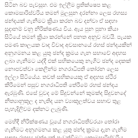
සිටින බව පැවසූහ. එම ඉල්ලීම ප්‍රතික්ෂෙප කළ
කොමසාරිස්වරිය තමන් මුලසුන දරන්නා ලෙස රහස්‍ය
ඡන්දයක් ගැනීමට ක්‍රියා කරන බව දන්වා ඒ සඳහා
සූදානම් වනු නිරීක්ෂණය විය. ඇය පුන පුනා කියා
සිටියේ තමන් ක්‍රියා කරන්නේ පනත අනුව බවයි. පැයක
පමණ කාලයක වාද විවාද අවසානයේ රහස් ඡන්දයකින්
අනුගමනය කළ යුතු ඡන්ද ක්‍රමය ගැන සභාවේ අදහස
ලබා ගැනීමට යද්දී එක් සභිකයෙකු නැගිට ඡන්ද දෙකක්
නොපවත්වා කෙලින්ම නගරාධිපති තෝරන ලෙස
ඉල්ලා සිටියේය. තවත් සභිකයෙකු ඒ අදහස ස්ථිර
කිරීමෙන් පසුව නගරාධිපති තේරීමේ රහස් ඡන්දය
ඇරඹුණි. එසේ වුවද මේ සිදුවන්නේ කුමක්ද සිදුවනදේ
නීත්‍යානුකූල ද නැතිද යන ව්‍යාකූලත්වය සභාව තුළ
පැහැදිලිවම දක්නට ලැබුණි.
මෙහිදී නිරීක්ෂණය වූයේ නගරාධිපතිවරයා තෝරා
ගැනීමට අනුගමනය කළ යුතු ඡන්ද ක්‍රමය දැන ගැනීම