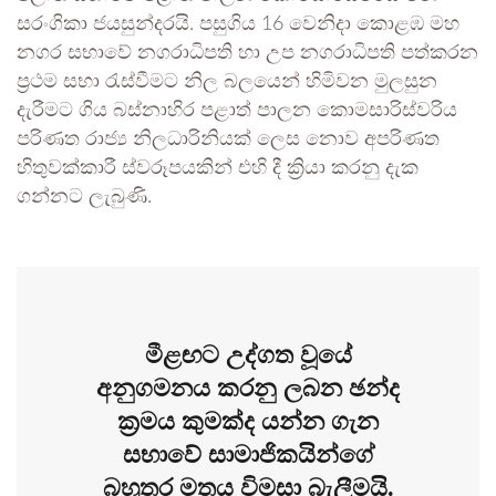
සරංගිකා ජයසුන්දරයි. පසුගිය 16 වෙනිදා කොළඹ මහ
නගර සභාවේ නගරාධිපති හා උප නගරාධිපති පත්කරන
ප්‍රථම සභා රැස්වීමට නිල බලයෙන් හිමිවන මුලසුන
දැරීමට ගිය බස්නාහිර පළාත් පාලන කොමසාරිස්වරිය
පරිණත රාජ්‍ය නිලධාරිනියක් ලෙස නොව අපරිණත
හිතුවක්කාරී ස්වරූපයකින් එහි දී ක්‍රියා කරනු දැක
ගන්නට ලැබුණි.
මීළඟට උද්ගත වූයේ
අනුගමනය කරනු ලබන ඡන්ද
ක්‍රමය කුමක්ද යන්න ගැන
සභාවේ සාමාජිකයින්ගේ
බහුතර මතය විමසා බැලීමයි.