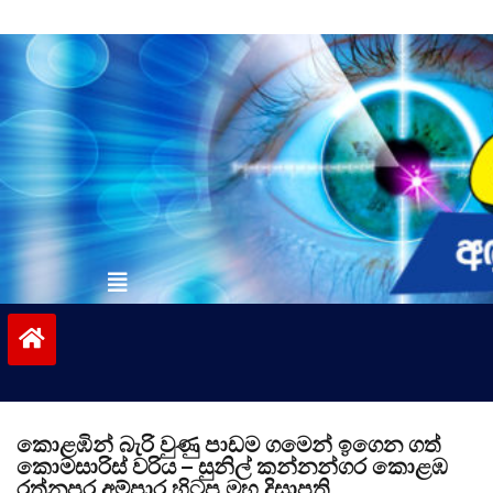
Skip
to
content
vinivida.lk
කොළඹින් බැරි වුණු පාඩම ගමෙන් ඉගෙන ගත්
කොමසාරිස් වරිය – සුනිල් කන්නන්ගර කොළඹ
රත්නපුර අම්පාර හිටපු මහ දිසාපති