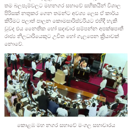
තම බලපෑම්වලට මහනගර සභාවේ සභිකයින් විශාල
පිරිසක් නතුකර ගෙන තමන්ට අවශ්‍ය ලෙස ඒ කාර්ය
කිරීමට පලාත් පාලන කොමසාරිස්වරියට එහිදී හැකි
වුවද එය නෛතික හෝ සදාචාර සම්පන්න අපක්ෂපාතී
රාජ්‍ය නිලධාරියෙකුට උචිත හෝ ගැලපෙන ක්‍රියාවක්
නොවේ.
කොළඹ මහ නගර සභාවේ මංගල සභාවාරය