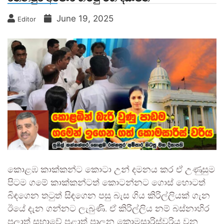
June 19, 2025
Editor
කොළඹ කාක්කන්ට කොටා උන් දමනය කර ඒ උණුසුම
පිටම ගමේ කාක්කන්ටත් කොටන්නට ගොස් හොටත්
බිඳගෙන තටුත් සිඳගෙන පසු බැස ගිය කිරිල්ලියක් ගැන
ඊයේ දැන ගන්නට ලැබුණි. ඒ කිරිල්ලිය නම් බස්නාහිර
පලාත් සභාවේ පළාත් පාලන කොමසාරිස්වරිය වන