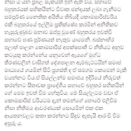
නිසා ය යන ප්‍රබල සැකයත් ඉන් ඇති විය. සභාවේ
බහුතරයක් සභිකයින්ට විවෘත ඡන්දයක් ලබා ගැනීමට
සම්පූර්ණ නෛතික අයිතිය තිබියදී කොමසාරිස්වරිය
එකී බහුතරයේ ඉල්ලීම ප්‍රතික්ෂේප කරමින් අනීතිකව
හැසුරුණුබව මනාව ඔප්පු වුණේ බහුතරය ඉවත්වී
සභාවේ ඝණ පූර්ණයත් නැතුව යාමෙනි. බස්නාහිර
පලාත් පාලන කොමසාරිස් අපක්ෂපාතී ව නීතියට අනුව
කටයුතු කරන්නේය යනුවෙන් ඇයගේ මුග්ධ
තීරණවලින් වාසිගත් දේශපාලන ඇම්බැට්ටයින් සමාජ
මාධ්‍යයේ ගයමින් සිටි ප්‍රශස්ති ද ඒ සමගම කෙමෙන් මැකී
වයන්නට විය.ඒ සියල්ලන්ම සමාජය ඉදිරියේ නිරුවත්
කරන්නට සීතාවක ප්‍රාදේශීය සභාවේ බහුතර සභිකයින්
ගේ මෙම ඉවත් වීම හේතුවිය. මේ සියල්ලටම වඩා ඒ
කොමසාරිස් වරියටම දැන් තමන්ගේ හොරේ එලිවීම
නිසා නීතිමය ආවරණයක් සොයමින් එක එක
ආයතනවලට කතා කරන්නට සිදුව ඇතැයි ආරංචි වීම
අපූරු ය.