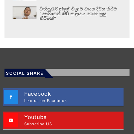
විනිසුරුවන්ගේ විශ්‍රාම වයස දීර්ඝ කිරීම
“දොවාගත් කිරි කළයට ගොම මුසු
කිරීමක්”
SOCIAL SHARE
Facebook
Like us on Facebook
Youtube
Subscribe US