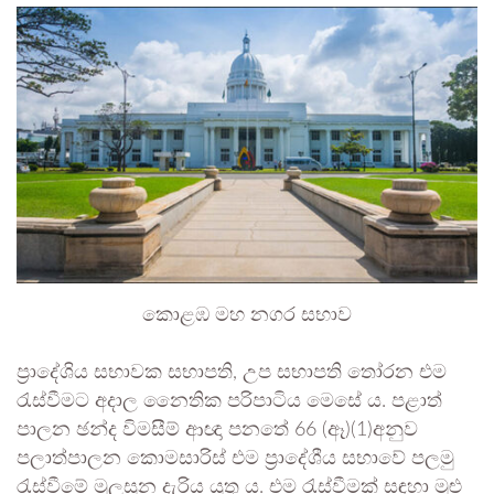
කොළඹ මහ නගර සභාව
ප්‍රාදේශිය සභාවක සභාපති, උප සභාපති තෝරන එම
රැස්වීමට අදාල නෛතික පරිපාටිය මෙසේ ය. පළාත්
පාලන ඡන්ද විමසීම් ආඥා පනතේ 66 (ඈ)(1)අනුව
පලාත්පාලන කොමසාරිස් එම ප්‍රාදේශීය සභාවේ පලමු
රැස්වීමේ මුලසුන දැරිය යුතු ය. එම රැස්වීමක් සඳහා මුළු