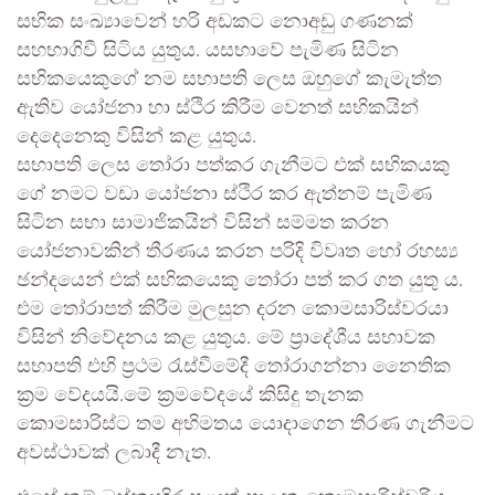
සභික සංඛ්‍යාවෙන් හරි අඩකට නොඅඩු ගණනක්
සහභාගිවී සිටිය යුතුය. යසභාවේ පැමිණ සිටින
සභිකයෙකුගේ නම සභාපති ලෙස ඔහුගේ කැමැත්ත
ඇතිව යෝජනා හා ස්ථිර කිරීම වෙනත් සභිකයින්
දෙදෙනෙකු විසින් කළ යුතුය.
සභාපති ලෙස තෝරා පත්කර ගැනීමට එක් සභිකයකු
ගේ නමට වඩා යෝජනා ස්ථිර කර ඇත්නම් පැමිණ
සිටින සභා සාමාජිකයින් විසින් සම්මත කරන
යෝජනාවකින් තීරණය කරන පරිදි විවෘත හෝ රහස්‍ය
ඡන්දයෙන් එක් සභිකයෙකු තෝරා පත් කර ගත යුතු ය.
එම තෝරාපත් කිරීම මුලසුන දරන කොමසාරිස්වරයා
විසින් නිවේදනය කළ යුතුය. මේ ප්‍රාදේශීය සභාවක
සභාපති එහි ප්‍රථම රැස්වීමේදී තෝරාගන්නා නෛතික
ක්‍රම වේදයයි.මේ ක්‍රමවේදයේ කිසිදු තැනක
කොමසාරිස්ට තම අභිමතය යොදාගෙන තීරණ ගැනීමට
අවස්ථාවක් ලබාදී නැත.