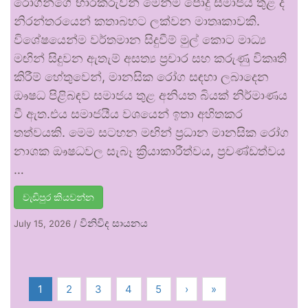
රෝගීන්ගේ භාරකරුවන් මෙන්ම පොදු සමාජය තුළ ද
නිරන්තරයෙන් කතාබහට ලක්වන මාතෘකාවකි.
විශේෂයෙන්ම වර්තමාන සිදුවීම් මුල් කොට මාධ්‍ය
මඟින් සිදුවන ඇතැම් අසත්‍ය ප්‍රචාර සහ කරුණු විකෘති
කිරීම් හේතුවෙන්, මානසික රෝග සඳහා ලබාදෙන
ඖෂධ පිළිබඳව සමාජය තුළ අනියත බියක් නිර්මාණය
වී ඇත.එය සමාජයීය වශයෙන් ඉතා අහිතකර
තත්වයකි. මෙම සටහන මඟින් ප්‍රධාන මානසික රෝග
නාශක ඖෂධවල සැබෑ ක්‍රියාකාරීත්වය, ප්‍රචණ්ඩත්වය
…
වැඩිපුර කියවන්න
විනිවිද සායනය
July 15, 2026
/
1
2
3
4
5
›
»