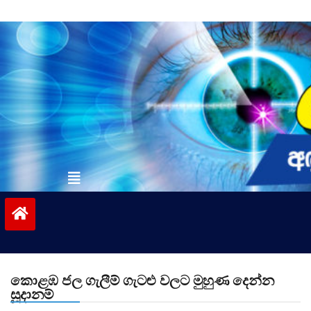
Skip
to
content
vinivida.lk
කොළඹ ජල ගැලීම් ගැටළු වලට මුහුණ දෙන්න
සූදානම්