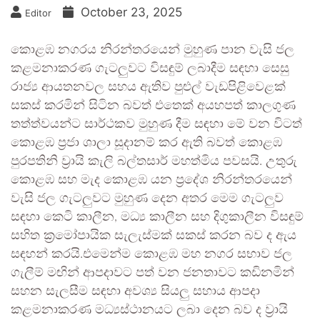
October 23, 2025
Editor
කොළඹ නගරය නිරන්තරයෙන් මුහුණ පාන වැසි ජල
කළමනාකරණ ගැටලුවට විසඳුම් ලබාදීම සඳහා සෙසු
රාජ්‍ය ආයතනවල සහය ඇතිව පුළුල් වැඩපිළිවෙළක්
සකස් කරමින් සිටින බවත් එතෙක් අයහපත් කාලගුණ
තත්ත්වයන්ට සාර්ථකව මුහුණ දීම සඳහා මේ වන විටත්
කොළඹ ප්‍රජා ශාලා සූදානම් කර ඇති බවත් කොළඹ
පුරපතිනි ව්‍රායි කැලි බල්තසාර් මහත්මිය පවසයි. උතුරු
කොළඹ සහ මැද කොළඹ යන ප්‍රදේශ නිරන්තරයෙන්
වැසි ජල ගැටලුවට මුහුණ දෙන අතර මෙම ගැටලුව
සඳහා කෙටි කාලීන, මධ්‍ය කාලීන සහ දිගුකාලීන විසඳුම්
සහිත ක්‍රමෝපායික සැලැස්මක් සකස් කරන බව ද ඇය
සඳහන් කරයි.එමෙන්ම කොළඹ මහ නගර සභාව ජල
ගැලීම් මඟින් ආපදාවට පත් වන ජනතාවට කඩිනමින්
සහන සැලසීම සඳහා අවශ්‍ය සියලු සහාය ආපදා
කළමනාකරණ මධ්‍යස්ථානයට ලබා දෙන බව ද ව්‍රායි