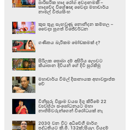
පාරිසරික හෘද රෝග අවදානමකි –
හෘදවේද විශේෂඥ වෛද්‍ය මහාචාර්ය
නාමල් විජයසිංහ
කුස තුළ සැඟවුණු නොනිදන කම්හල –
වෛද්‍ය සුගත් විජේවර්ධන
ගණිතය බැරිකම මෝඩකමක් ද?
සිරිලක සොබා දම් අසිරිය ලොවට
කියාපාන දිවියන් ගේ දිවි සුරකිමු
මහාචාර්ය විමල් දිසානායක අභාවප්‍රාප්ත
වේ
විනිසුරු විශ්‍රාම වයස දිගු කිරීමේ 22
ව්‍යවස්ථා සංශෝධනයට මහා
නාහිමිවරුන්ගෙන් විරෝධයක් නෑ
2030 වන විට අධිවේගී මාර්ග
පද්ධතියට කි.මී. 132ක්;සියලු වියදම්