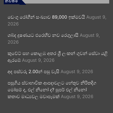
නවතම
ඩෙංගු රෝගීන් සංඛ්‍යාව 89,000 ඉක්මවයි
August 9,
2026
ශබ්ද දූෂණයට එරෙහිව නව රෙගුලාසි
August 9,
2026
කුවේට් සහ කොළඹ අතර ශ්‍රී ලංකන් ගුවන් සේවා යළි
ඇරඹේ
August 9, 2026
අද පස්වරු 2.00න් පසු වැසි
August 9, 2026
පසුගිය ස්වාභාවික ආපදාවලට හේතුව නිරිතදිග
මෝසම් ද, එල් නිනෝ ද? සුපර් එල් නිනෝ
කතාව මාධ්‍යවල මවාපෑමක්
August 9, 2026