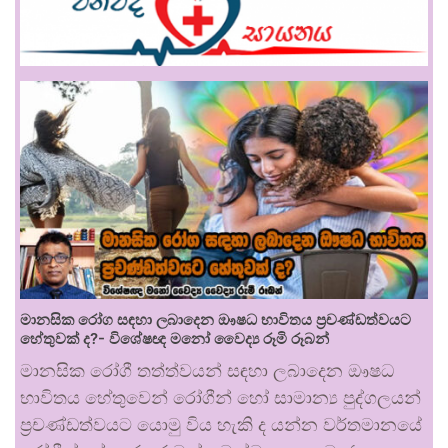
මානසික රෝග සඳහා ලබාදෙන ඖෂධ භාවිතය ප්‍රචණ්ඩත්වයට
හේතුවක් ද?- විශේෂඥ මනෝ වෛද්‍ය රූමි රූබන්
මානසික රෝගී තත්ත්වයන් සඳහා ලබාදෙන ඖෂධ
භාවිතය හේතුවෙන් රෝගීන් හෝ සාමාන්‍ය පුද්ගලයන්
ප්‍රචණ්ඩත්වයට යොමු විය හැකි ද යන්න වර්තමානයේ