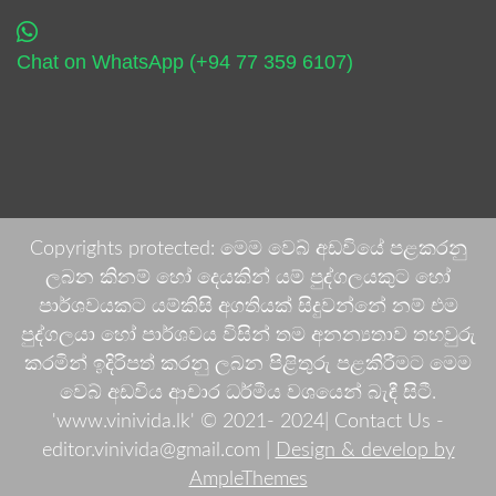
Chat on WhatsApp (+94 77 359 6107)
Copyrights protected: මෙම වෙබ් අඩවියේ පළකරනු
ලබන කිනම් හෝ දෙයකින් යම් පුද්ගලයකුට හෝ
පාර්ශවයකට යම්කිසි අගතියක් සිදුවන්නේ නම් එම
පුද්ගලයා හෝ පාර්ශවය විසින් තම අනන්‍යතාව තහවුරු
කරමින් ඉදිරිපත් කරනු ලබන පිළිතුරු පළකිරීමට මෙම
වෙබ් අඩවිය ආචාර ධර්මීය වශයෙන් බැඳී සිටී.
'www.vinivida.lk' © 2021- 2024| Contact Us -
editor.vinivida@gmail.com |
Design & develop by
AmpleThemes