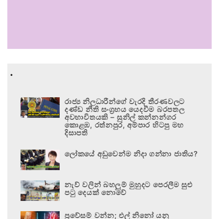
.
රාජ්‍ය නිලධාරීන්ගේ වැරදි තීරණවලට
දණ්ඩ නීති සංග්‍රහය යෙදවීම බරපතල
අවභාවිතයකි – සුනිල් කන්නන්ගර
කොළඹ, රත්නපුර, අම්පාර හිටපු මහ
දිසාපති
ලෝකයේ අඩුවෙන්ම නිදා ගන්නා ජාතිය?
නැව් වලින් බහලුම් මුහුදට පෙරලීම සුළු
පටු දෙයක් නොවේ
ප්‍රවේසම් වන්න; එල් නිනෝ යනු