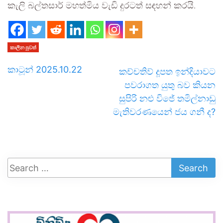
කැලි බල්තසාර් මහත්මිය වැඩි දුරටත් සඳහන් කරයි.
කාලීන පුවත්
කාටූන් 2025.10.22
කච්චතිව් දූපත ඉන්දියාවට
පවරාගත යුතු බව කියන
සුපිරි නළු විජේ තමිල්නාඩු
මැතිවරණයෙන් ජය ගනී ද?