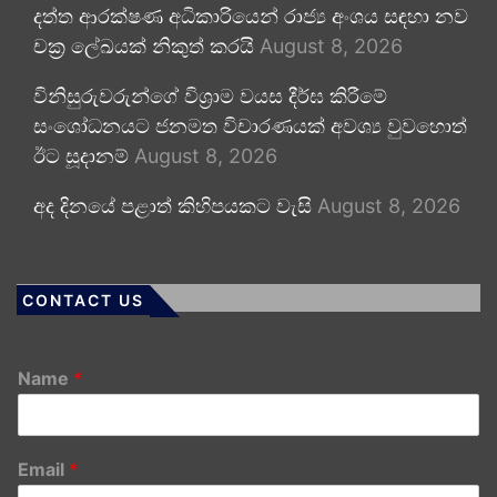
දත්ත ආරක්ෂණ අධිකාරියෙන් රාජ්‍ය අංශය සඳහා නව
චක්‍ර ලේඛයක් නිකුත් කරයි
August 8, 2026
විනිසුරුවරුන්ගේ විශ්‍රාම වයස දීර්ඝ කිරීමේ
සංශෝධනයට ජනමත විචාරණයක් අවශ්‍ය වුවහොත්
ඊට සූදානම්
August 8, 2026
අද දිනයේ පළාත් කිහිපයකට වැසි
August 8, 2026
CONTACT US
Name
*
Email
*