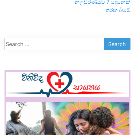
නිලවරණයට 7 දෙනෙක්
තරඟ බිමේ