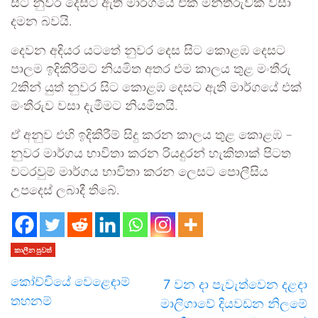
සිට නුවර දෙසට ඇති මාර්ගයේ එක් මන්තීරුවක් වසා
දමන බවයි.
දෙවන අදියර යටතේ නුවර දෙස සිට කොළඹ දෙසට
පාලම ඉදිකිරීමට නියමිත අතර එම කාලය තුළ මංතීරු
2කින් යුත් නුවර සිට කොළඹ දෙසට ඇති මාර්ගයේ එක්
මංතීරුව වසා දැමීමට නියමිතයි.
ඒ අනුව එහි ඉදිකිරීම් සිදු කරන කාලය තුළ කොළඹ –
නුවර මාර්ගය භාවිතා කරන රියදුරන් හැකිතාක් පිටත
වටරවුම් මාර්ගය භාවිතා කරන ලෙසට පොලීසිය
උපදෙස් ලබාදී තිබේ.
කාලීන පුවත්
කෝච්චියේ වෙළෙඳාම්
7 වන දා පැවැත්වෙන දළදා
තහනම්
මාලි­ගාවේ දිය­ව­ඩන නිල­මේ