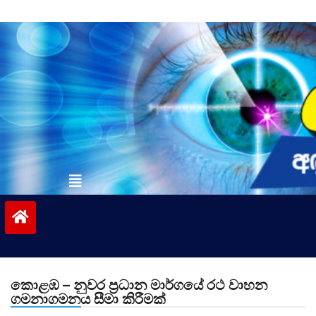
Skip
to
content
vinivida.lk
කොළඹ – නුවර ප්‍රධාන මාර්ගයේ රථ වාහන
ගමනාගමනය සීමා කිරීමක්