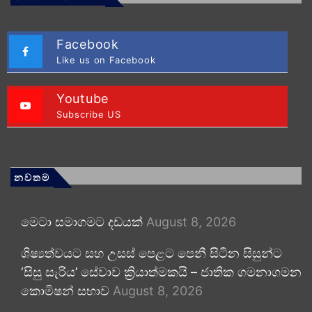
Facebook
Like us on Facebook
Youtube
Subscribe US
නවතම
මෙටා සමාගමට දඩයක්
August 8, 2026
ශිෂ්‍යත්වයට සහ උසස් පෙළට පෙනී සිටින සිසුන්ට
‘සිසු සැරිය’ සේවාව ක්‍රියාත්මකයි – ජාතික ගමනාගමන
කොමිෂන් සභාව
August 8, 2026