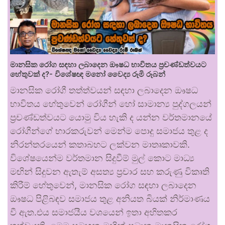
මානසික රෝග සඳහා ලබාදෙන ඖෂධ භාවිතය ප්‍රචණ්ඩත්වයට
හේතුවක් ද?- විශේෂඥ මනෝ වෛද්‍ය රූමි රූබන්
මානසික රෝගී තත්ත්වයන් සඳහා ලබාදෙන ඖෂධ
භාවිතය හේතුවෙන් රෝගීන් හෝ සාමාන්‍ය පුද්ගලයන්
ප්‍රචණ්ඩත්වයට යොමු විය හැකි ද යන්න වර්තමානයේ
රෝගීන්ගේ භාරකරුවන් මෙන්ම පොදු සමාජය තුළ ද
නිරන්තරයෙන් කතාබහට ලක්වන මාතෘකාවකි.
විශේෂයෙන්ම වර්තමාන සිදුවීම් මුල් කොට මාධ්‍ය
මඟින් සිදුවන ඇතැම් අසත්‍ය ප්‍රචාර සහ කරුණු විකෘති
කිරීම් හේතුවෙන්, මානසික රෝග සඳහා ලබාදෙන
ඖෂධ පිළිබඳව සමාජය තුළ අනියත බියක් නිර්මාණය
වී ඇත.එය සමාජයීය වශයෙන් ඉතා අහිතකර