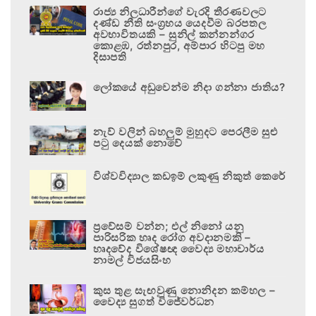
රාජ්‍ය නිලධාරීන්ගේ වැරදි තීරණවලට
දණ්ඩ නීති සංග්‍රහය යෙදවීම බරපතල
අවභාවිතයකි – සුනිල් කන්නන්ගර
කොළඹ, රත්නපුර, අම්පාර හිටපු මහ
දිසාපති
ලෝකයේ අඩුවෙන්ම නිදා ගන්නා ජාතිය?
නැව් වලින් බහලුම් මුහුදට පෙරලීම සුළු
පටු දෙයක් නොවේ
විශ්වවිද්‍යාල කඩඉම් ලකුණු නිකුත් කෙරේ
ප්‍රවේසම් වන්න; එල් නිනෝ යනු
පාරිසරික හෘද රෝග අවදානමකි –
හෘදවේද විශේෂඥ වෛද්‍ය මහාචාර්ය
නාමල් විජයසිංහ
කුස තුළ සැඟවුණු නොනිදන කම්හල –
වෛද්‍ය සුගත් විජේවර්ධන