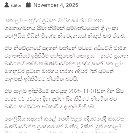
November 4, 2025
Editor
කොළඹ – නුවර ප්‍රධාන මාර්ගයේ රථ වාහන
ගමනාගමනය සීමා කිරීමක් සම්බන්ධයෙන් ශ්‍රී ලංකා
පොලීසිය විසින් විශේෂ නිවේදනයක් නිකුත් කර තිබේ.
එම නිවේදනයේ සඳහන් වන්නේ මධ්‍යම අධිවේගී මාර්ග
ව්‍යාපෘතියේ ඉදිකිරීම් හේතුවෙන් කොළඹ – නුවර ප්‍රධාන
මාර්ගයේ කඩවත බණ්ඩාරවත්ත ප්‍රදේශයෙන් කොළඹ
මහනුවර ප්‍රධාන මාර්ගය හරහා අදියර 2ක් යටතේ
පාලමක් ඉදිකිරීමට නියමිත බවයි.
එම පාලම ඉදිකිරීමේ කටයුතු 2025-11-01වන දින සිට
2026-01-31වන දින දක්වා සිදු කිරීමට නියමිත බව
මාර්ග සංවර්ධන අධිකාරිය දැනුම් දී තිබේ.
පොලීසිය සඳහන් කළේ මෙහි පළමු අදියරයේදී කඩවත
බණ්ඩාරවත්ත ප්‍රදේශයෙන් මංතීරු 2කින් යුත් කොළඹ