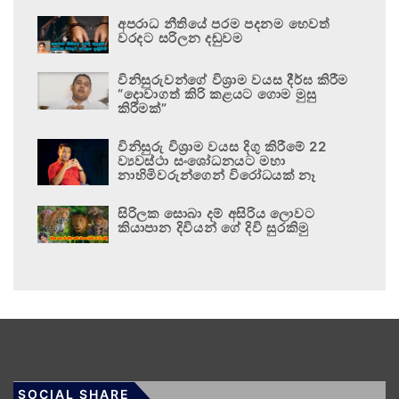
අපරාධ නීතියේ පරම පදනම හෙවත්
වරදට සරිලන දඬුවම
විනිසුරුවන්ගේ විශ්‍රාම වයස දීර්ඝ කිරීම
“දොවාගත් කිරි කළයට ගොම මුසු
කිරීමක්”
විනිසුරු විශ්‍රාම වයස දිගු කිරීමේ 22
ව්‍යවස්ථා සංශෝධනයට මහා
නාහිමිවරුන්ගෙන් විරෝධයක් නෑ
සිරිලක සොබා දම් අසිරිය ලොවට
කියාපාන දිවියන් ගේ දිවි සුරකිමු
SOCIAL SHARE