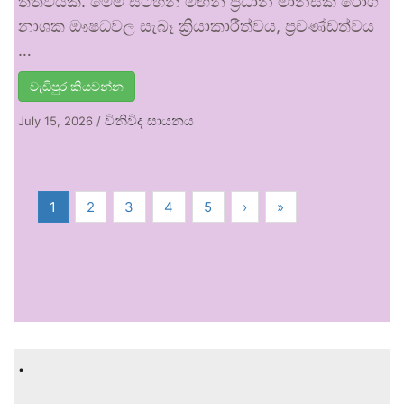
තත්වයකි. මෙම සටහන මඟින් ප්‍රධාන මානසික රෝග
නාශක ඖෂධවල සැබෑ ක්‍රියාකාරීත්වය, ප්‍රචණ්ඩත්වය
…
වැඩිපුර කියවන්න
විනිවිද සායනය
July 15, 2026
/
1
2
3
4
5
›
»
.