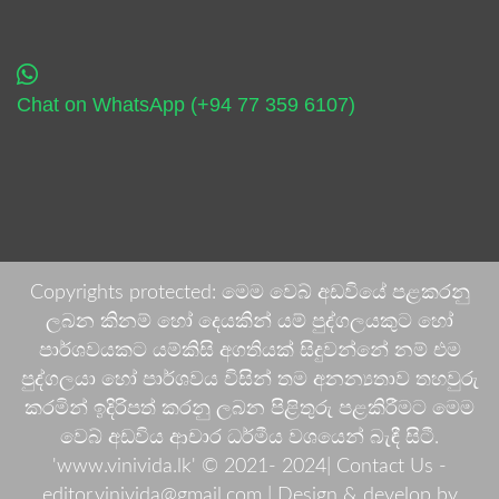
Chat on WhatsApp (+94 77 359 6107)
Copyrights protected: මෙම වෙබ් අඩවියේ පළකරනු
ලබන කිනම් හෝ දෙයකින් යම් පුද්ගලයකුට හෝ
පාර්ශවයකට යම්කිසි අගතියක් සිදුවන්නේ නම් එම
පුද්ගලයා හෝ පාර්ශවය විසින් තම අනන්‍යතාව තහවුරු
කරමින් ඉදිරිපත් කරනු ලබන පිළිතුරු පළකිරීමට මෙම
වෙබ් අඩවිය ආචාර ධර්මීය වශයෙන් බැඳී සිටී.
'www.vinivida.lk' © 2021- 2024| Contact Us -
editor.vinivida@gmail.com |
Design & develop by