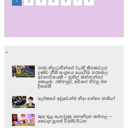
1
2
3
4
5
›
»
.
රාජ්‍ය නිලධාරීන්ගේ වැරදි තීරණවලට
දණ්ඩ නීති සංග්‍රහය යෙදවීම බරපතල
අවභාවිතයකි – සුනිල් කන්නන්ගර
කොළඹ, රත්නපුර, අම්පාර හිටපු මහ
දිසාපති
ලෝකයේ අඩුවෙන්ම නිදා ගන්නා ජාතිය?
කුස තුළ සැඟවුණු නොනිදන කම්හල –
වෛද්‍ය සුගත් විජේවර්ධන