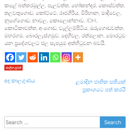
කළේ බත්තරමුල්ල, පැලවත්ත, හෝකන්දර, කොස්වත්ත,
තලවතුගොඩ, කෝට්ටේ, රාජගිරිය, මිරිහාන, මාදිවෙල,
නුගේගොඩ, නාවල, කොලොන්නාව, IDH,
කොටිකාවත්ත, අංගොඩ, වැල්ලම්පිටිය, ඔරුගොඩවත්ත,
මහරගම, බොරලැස්ගමුව, දෙහිවල, රත්මලාන, මොරටුව
යන ප්‍රදේශවලට ජල සැපයුම අත්හිටුවන බවයි.
කාලීන පුවත්
අද කාලගුණය
ළමාදින ජාතික සතියක්
ප්‍රකාශයට පත් කරයි