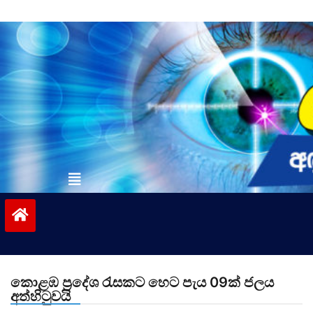
Skip
to
content
vinivida.lk
කොළඹ ප්‍රදේශ රැසකට හෙට පැය 09ක් ජලය
අත්හිටුවයි