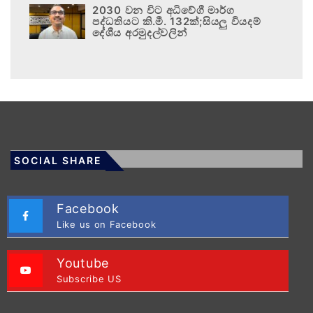
2030 වන විට අධිවේගී මාර්ග
පද්ධතියට කි.මී. 132ක්;සියලු වියදම්
දේශීය අරමුදල්වලින්
SOCIAL SHARE
Facebook
Like us on Facebook
Youtube
Subscribe US