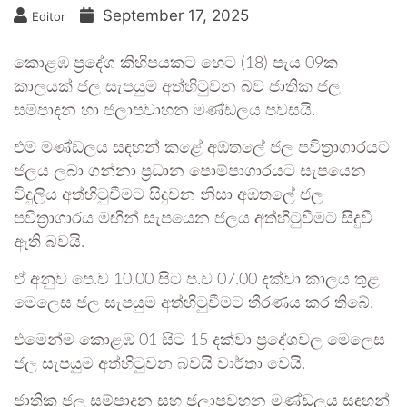
September 17, 2025
Editor
කොළඹ ප්‍රදේශ කිහිපයකට හෙට (18) පැය 09ක
කාලයක් ජල සැපයුම අත්හිටුවන බව ජාතික ජල
සම්පාදන හා ජලාපවාහන මණ්ඩලය පවසයි.
එම මණ්ඩලය සඳහන් කළේ අඹතලේ ජල පවිත්‍රාගාරයට
ජලය ලබා ගන්නා ප්‍රධාන පොම්පාගාරයට සැපයෙන
විදුලිය අත්හිටුවීමට සිදුවන නිසා අඹතලේ ජල
පවිත්‍රාගාරය මඟින් සැපයෙන ජලය අත්හිටුවීමට සිදුවී
ඇති බවයි.
ඒ අනුව පෙ.ව 10.00 සිට ප.ව 07.00 දක්වා කාලය තුළ
මෙලෙස ජල සැපයුම අත්හිටුවීමට තීරණය කර තිබේ.
එමෙන්ම කොළඹ 01 සිට 15 දක්වා ප්‍රදේශවල මෙලෙස
ජල සැපයුම අත්හිටුවන බවයි වාර්තා වෙයි.
ජාතික ජල සම්පාදන සහ ජලාපවහන මණ්ඩලය සඳහන්