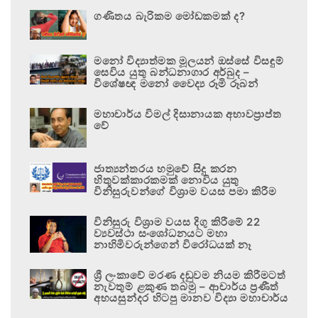
ගණිතය බැරිකම මෝඩකමක් ද?
මනෝ විද්‍යාත්මක මූලයන් ඔස්සේ විසඳුම්
සෙවිය යුතු බන්ධනාගාර අර්බුද –
විශේෂඥ මනෝ වෛද්‍ය රූමි රූබන්
මහාචාර්ය විමල් දිසානායක අභාවප්‍රාප්ත
වේ
ජාත්‍යන්තරය හමුවේ සිදු කරන
හිතුවක්කාරකමක් නොවිය යුතු
විනිසුරුවන්ගේ විශ්‍රාම වයස පමා කිරීම
විනිසුරු විශ්‍රාම වයස දිගු කිරීමේ 22
ව්‍යවස්ථා සංශෝධනයට මහා
නාහිමිවරුන්ගෙන් විරෝධයක් නෑ
ශ්‍රී ලංකාවේ මරණ දඬුවම නියම කිරීමටත්
නැවතුම් ළකුණ තබමු – ආචාර්ය ප්‍රණීත්
අභයසුන්දර හිටපු මානව විද්‍යා මහාචාර්ය