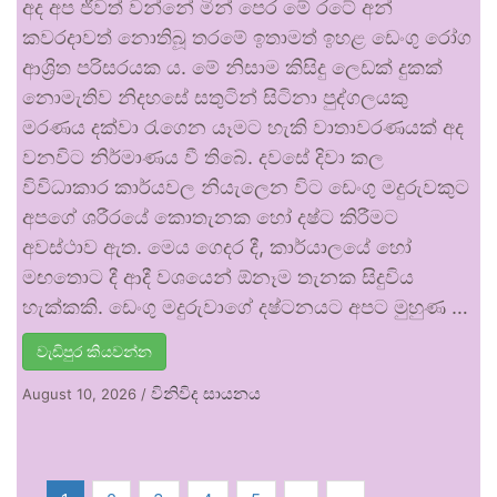
අද අප ජීවත් වන්නේ මින් පෙර මේ රටේ අන්
කවරදාවත් නොතිබූ තරමේ ඉතාමත් ඉහළ ඩෙංගු රෝග
ආශ්‍රිත පරිසරයක ය. මේ නිසාම කිසිදු ලෙඩක් දුකක්
නොමැතිව නිදහසේ සතුටින් සිටිනා පුද්ගලයකු
මරණය දක්වා රැගෙන යෑමට හැකි වාතාවරණයක් අද
වනවිට නිර්මාණය වී තිබේ. දවසේ දිවා කල
විවිධාකාර කාර්යවල නියැලෙන විට ඩෙංගු මදුරුවකුට
අපගේ ශරීරයේ කොතැනක හෝ දෂ්ට කිරීමට
අවස්ථාව ඇත. මෙය ගෙදර දී, කාර්යාලයේ හෝ
මඟතොට දී ආදී වශයෙන් ඕනෑම තැනක සිදුවිය
හැක්කකි. ඩෙංගු මදුරුවාගේ දෂ්ටනයට අපට මුහුණ …
වැඩිපුර කියවන්න
විනිවිද සායනය
August 10, 2026
/