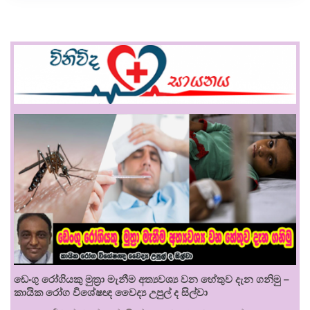
ඩෙංගු රෝගියකු ⁣මුත්‍රා මැනීම අත්‍යවශ්‍ය වන හේතුව දැන ගනිමු –
කායික රෝග විශේෂඥ වෛද්‍ය උපුල් ද සිල්වා