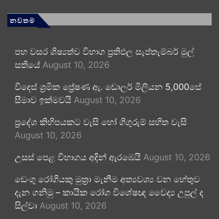
නවතම
පහ වසර ශිෂ්‍යත්ව විභාග ප්‍රතිඵල සැප්තැම්බර් මුල්
සතියේ
August 10, 2026
විදෙස් ශ්‍රමික ප්‍රේෂණ ඇ. ඩොලර් මිලියන 5,000සේ
සීමාව ඉක්මවයි
August 10, 2026
ප්‍රදේශ කිහිපයකට වැසි හෝ ගිගුරුම් සහිත වැසි
August 10, 2026
උසස් පෙළ විභාගය අදින් ඇරඹෙයි
August 10, 2026
ඩෙංගු රෝගියකු ⁣මුත්‍රා මැනීම අත්‍යවශ්‍ය වන හේතුව
දැන ගනිමු – කායික රෝග විශේෂඥ වෛද්‍ය උපුල් ද
සිල්වා
August 10, 2026