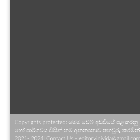
Copyrights protected: මෙම වෙබ් අඩවියේ පළකරනු
හෝ පාර්ශවය විසින් තම අනන්‍යතාව තහවුරු කරමින් ඉ
2021- 2024| Contact Us - editor.vinivida@gmail.com