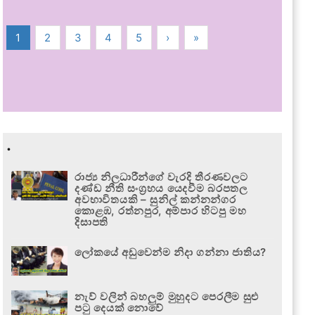
1
2
3
4
5
›
»
.
රාජ්‍ය නිලධාරීන්ගේ වැරදි තීරණවලට
දණ්ඩ නීති සංග්‍රහය යෙදවීම බරපතල
අවභාවිතයකි – සුනිල් කන්නන්ගර
කොළඹ, රත්නපුර, අම්පාර හිටපු මහ
දිසාපති
ලෝකයේ අඩුවෙන්ම නිදා ගන්නා ජාතිය?
නැව් වලින් බහලුම් මුහුදට පෙරලීම සුළු
පටු දෙයක් නොවේ