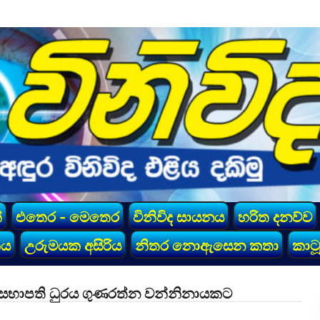
්
එතෙර - මෙතෙර
විනිවිද සායනය
හරිත දනව්ව
කය
උරුමයක අසිරිය
නිතර නොඇසෙන කතා
කාටූ
 සභාපති ධුරය ගුණරත්න වන්නිනායකට