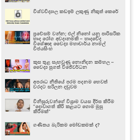
විශ්වවිද්‍යාල කඩඉම් ලකුණු නිකුත් කෙරේ
ප්‍රවේසම් වන්න; එල් නිනෝ යනු පාරිසරික
හෘද රෝග අවදානමකි – හෘදවේද
විශේෂඥ වෛද්‍ය මහාචාර්ය නාමල්
විජයසිංහ
කුස තුළ සැඟවුණු නොනිදන කම්හල –
වෛද්‍ය සුගත් විජේවර්ධන
අපරාධ නීතියේ පරම පදනම හෙවත්
වරදට සරිලන දඬුවම
විනිසුරුවන්ගේ විශ්‍රාම වයස දීර්ඝ කිරීම
“දොවාගත් කිරි කළයට ගොම මුසු
කිරීමක්”
ගණිතය බැරිකම මෝඩකමක් ද?