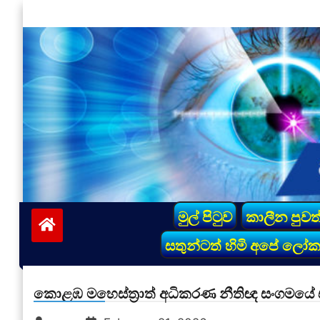
Skip
to
content
vinivida.lk
මුල් පිටුව
කාලීන පුවත
සතුන්ටත් හිමි අපේ ලෝ
කොළඹ මහෙස්ත්‍රාත් අධිකරණ නීතිඥ සංගමයේ