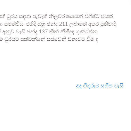
ි ධුරය සඳහා පැවැති නිලවරණයෙන් විශිෂ්ට ජයක්
ත්විය. එහිදී ඔහු ඡන්ද 211 ලබාගත් අතර ප්‍රතිවාදි
අනුව වැඩි ඡන්ද 137 කින් නිතීඥ ගුණරත්න
ම ධුරයට පත්වන්නේ පස්වෙනි වතාවට වීම ද
අද ගිගුරුම් සහිත වැසි