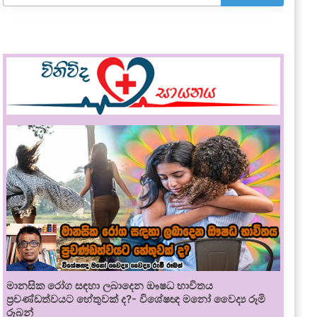
මානසික රෝග සඳහා ලබාදෙන ඖෂධ භාවිතය
ප්‍රචණ්ඩත්වයට හේතුවක් ද?- විශේෂඥ මනෝ වෛද්‍ය රූමි
රූබන්