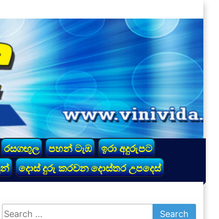
රසගඟුල
පහන් ටැඹ
ඉරා අදුරුපට
න්
දොස් දුරු කරවන දොස්තර උපදෙස්