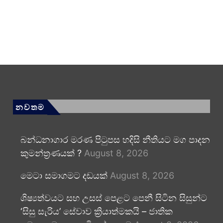
නවතම
බන්ධනාගාර මරණ පිටුපස හදිසි නීතියට මග පාදන
කුමන්ත්‍රණයක් ?
August 8, 2026
මෙටා සමාගමට දඩයක්
August 8, 2026
ශිෂ්‍යත්වයට සහ උසස් පෙළට පෙනී සිටින සිසුන්ට
‘සිසු සැරිය’ සේවාව ක්‍රියාත්මකයි – ජාතික