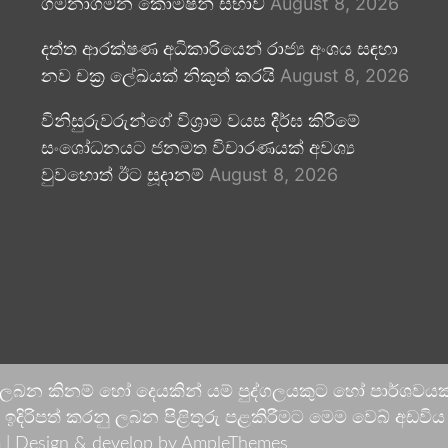
ගමනාගමන කොමිෂන් සභාව
August 8, 2026
දත්ත ආරක්ෂණ අධිකාරියෙන් රාජ්‍ය අංශය සඳහා
නව චක්‍ර ලේඛයක් නිකුත් කරයි
August 8, 2026
විනිසුරුවරුන්ගේ විශ්‍රාම වයස දීර්ඝ කිරීමේ
සංශෝධනයට ජනමත විචාරණයක් අවශ්‍ය
වුවහොත් ඊට සූදානම්
August 8, 2026
 ලබන කිනම් හෝ දෙයකින් යම් පුද්ගලයකුට හෝ පාර්ශවයකට
දිරිපත් කරනු ලබන පිළිතුරු පළකිරීමට මෙම වෙබ් අඩවිය ආච
 |
Design & develop by AmpleThemes