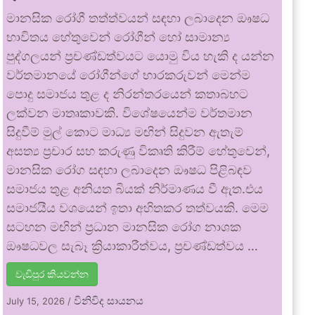
මානසික රෝගී තත්ත්වයන් සඳහා ලබාදෙන ඖෂධ
භාවිතය හේතුවෙන් රෝගීන් හෝ සාමාන්‍ය
පුද්ගලයන් ප්‍රචණ්ඩත්වයට යොමු විය හැකි ද යන්න
වර්තමානයේ රෝගීන්ගේ භාරකරුවන් මෙන්ම
පොදු සමාජය තුළ ද නිරන්තරයෙන් කතාබහට
ලක්වන මාතෘකාවකි. විශේෂයෙන්ම වර්තමාන
සිදුවීම් මුල් කොට මාධ්‍ය මඟින් සිදුවන ඇතැම්
අසත්‍ය ප්‍රචාර සහ කරුණු විකෘති කිරීම් හේතුවෙන්,
මානසික රෝග සඳහා ලබාදෙන ඖෂධ පිළිබඳව
සමාජය තුළ අනියත බියක් නිර්මාණය වී ඇත.එය
සමාජයීය වශයෙන් ඉතා අහිතකර තත්වයකි. මෙම
සටහන මඟින් ප්‍රධාන මානසික රෝග නාශක
ඖෂධවල සැබෑ ක්‍රියාකාරීත්වය, ප්‍රචණ්ඩත්වය …
වැඩිපුර කියවන්න
විනිවිද සායනය
July 15, 2026
/