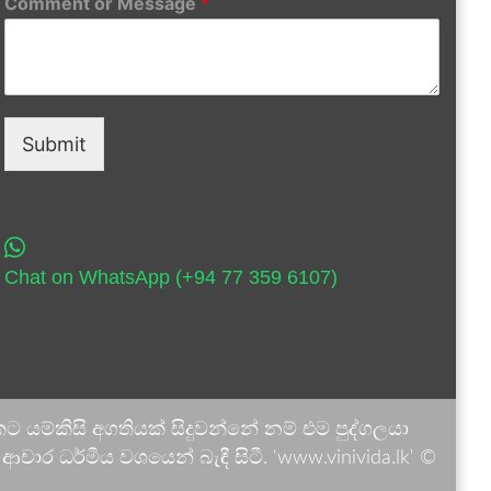
Comment or Message
*
Submit
Chat on WhatsApp (+94 77 359 6107)
 යම්කිසි අගතියක් සිදුවන්නේ නම් එම පුද්ගලයා
ාර ධර්මීය වශයෙන් බැඳී සිටී. 'www.vinivida.lk' ©