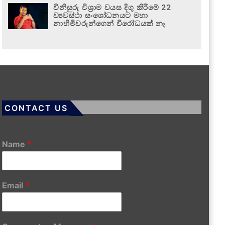
විනිසුරු විශ්‍රාම වයස දිගු කිරීමේ 22
ව්‍යවස්ථා සංශෝධනයට මහා
නාහිමිවරුන්ගෙන් විරෝධයක් නෑ
CONTACT US
Name
*
Email
*