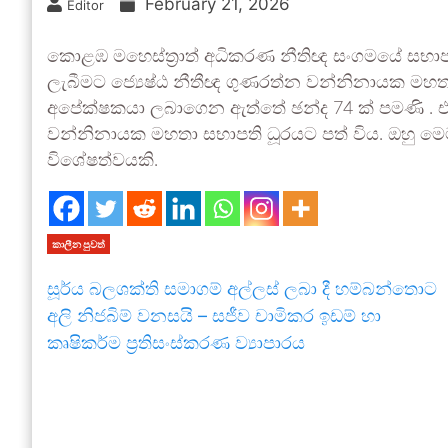
February 21, 2026
Editor
කොළඹ මහෙස්ත්‍රාත් අධිකරණ නීතිඥ සංගමයේ සභාපත
ලැබීමට ජ්‍යෙෂ්ඨ නීතීඥ ගුණරත්න වන්නිනායක මහතා සම
අපේක්ෂකයා ලබාගෙන ඇත්තේ ඡන්ද 74 ක් පමණි . ඒ 
වන්නිනායක මහතා සභාපති ධූරයට පත් විය. ඔහු මෙ
විශේෂත්වයකි.
කාලීන පුවත්
සූර්ය බලශක්ති සමාගම් අල්ලස් ලබා දී හම්බන්තොට
අලි නිජබිම් වනසයි – සජීව චාමිකර ඉඩම් හා
කෘෂිකර්ම ප්‍රතිසංස්කරණ ව්‍යාපාරය