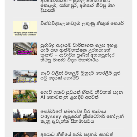
අවභාවිතයකි – සුනිල් කන්නන්ගර
කොළඹ, රත්නපුර, අම්පාර හිටපු මහ
දිසාපති
විශ්වවිද්‍යාල කඩඉම් ලකුණු නිකුත් කෙරේ
සුරාබදු ආදායම වාර්තාගත ලෙස ඉහළ
යාම සහ ආත්මභක්ෂක උරගයාගේ
කතාව – ආචාර්ය ප්‍රණීත් අභයසුන්දර
හිටපු මානව විද්‍යා මහාචාර්ය
නැව් වලින් බහලුම් මුහුදට පෙරලීම සුළු
පටු දෙයක් නොවේ
ගොවි ගතට සුවයත් හිතට නිවනත් සදන
AI ගොවිතැන ළඟදීම අපටත්
හෝමර්ගේ සම්භාව්‍ය වීර කාව්‍යය
Odyssey ඇසුරෙන් ක්‍රිස්ටෝෆර් නෝලන්
තැනූ දැවැන්ත සිනමාපටය
අපරාධ නීතියේ පරම පදනම හෙවත්