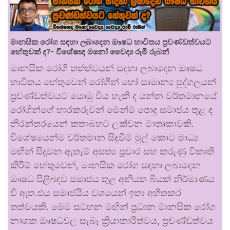
මානසික රෝග සඳහා ලබාදෙන ඖෂධ භාවිතය ප්‍රචණ්ඩත්වයට
හේතුවක් ද?- විශේෂඥ මනෝ වෛද්‍ය රූමි රූබන්
මානසික රෝගී තත්ත්වයන් සඳහා ලබාදෙන ඖෂධ
භාවිතය හේතුවෙන් රෝගීන් හෝ සාමාන්‍ය පුද්ගලයන්
ප්‍රචණ්ඩත්වයට යොමු විය හැකි ද යන්න වර්තමානයේ
රෝගීන්ගේ භාරකරුවන් මෙන්ම පොදු සමාජය තුළ ද
නිරන්තරයෙන් කතාබහට ලක්වන මාතෘකාවකි.
විශේෂයෙන්ම වර්තමාන සිදුවීම් මුල් කොට මාධ්‍ය
මඟින් සිදුවන ඇතැම් අසත්‍ය ප්‍රචාර සහ කරුණු විකෘති
කිරීම් හේතුවෙන්, මානසික රෝග සඳහා ලබාදෙන
ඖෂධ පිළිබඳව සමාජය තුළ අනියත බියක් නිර්මාණය
වී ඇත.එය සමාජයීය වශයෙන් ඉතා අහිතකර
තත්වයකි. මෙම සටහන මඟින් ප්‍රධාන මානසික රෝග
නාශක ඖෂධවල සැබෑ ක්‍රියාකාරීත්වය, ප්‍රචණ්ඩත්වය