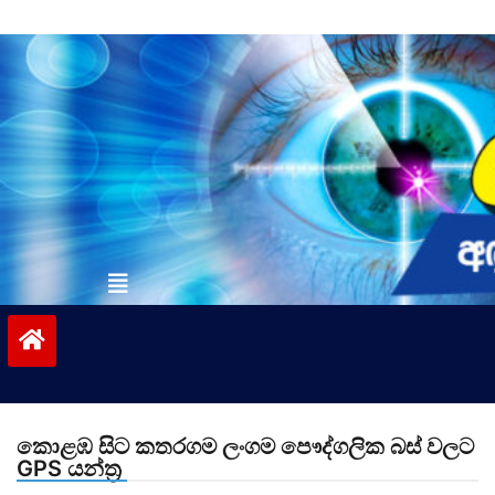
Skip
to
content
vinivida.lk
කොළඹ සිට කතරගම ලංගම පෞද්ගලික බස් වලට
GPS යන්ත්‍ර