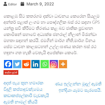
March 9, 2022
Editor
කොළඹ සිට කතරගම දක්වා ධාවනය කෙරෙන සියලුම
අන්තර් පළාත් ලංගම හා පෞද්ගලික බස් රථ සඳහා GPS
යන්ත්‍ර සවි කිරීමට තීරණය කළ බව ජාතික ප්‍රවාහන
කොමිෂන් සභාවේ අධ්‍යක්ෂ ජනරාල් නිලාන් මිරැන්ඩා
මහතා සඳහන් කරයි. එමගින් මාර්ග නීති,මාර්ග විනය
සේම ධාවන කාලසටහන් උල්ලංඝණය කරන බස් රථ
හඳුනා ගත හැකි වෙතැයි අපේක්ෂා කෙරේ.
කාලීන පුවත්
අදත් පැ‍ය තුන හමාරක
ණය ඉල්ලන්න මුදල් ඇමති
විදුලි කප්පාදුවක්;මෙය
ඉන්දියා යෑමට සැරසෙයි.
කඩාකප්පල්කාරී වැඩකැයි
ඇමති නාමල් කියයි