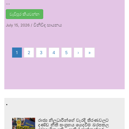
…
වැඩිපුර කියවන්න
විනිවිද සායනය
July 15, 2026
/
1
2
3
4
5
›
»
.
රාජ්‍ය නිලධාරීන්ගේ වැරදි තීරණවලට
දණ්ඩ නීති සංග්‍රහය යෙදවීම බරපතල