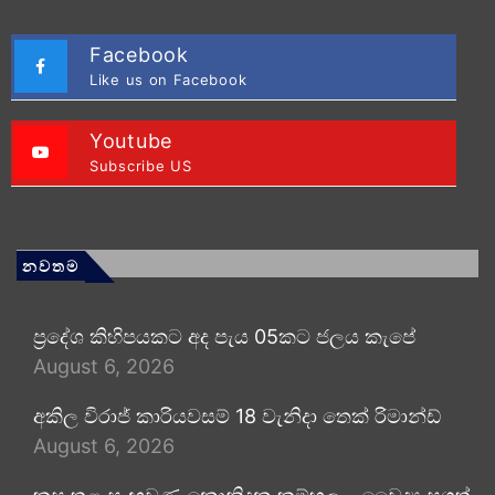
Facebook
Like us on Facebook
Youtube
Subscribe US
නවතම
ප්‍රදේශ කිහිපයකට අද පැය 05කට ජලය කැපේ
August 6, 2026
අකිල විරාජ් කාරියවසම් 18 වැනිදා තෙක් රිමාන්ඩ්
August 6, 2026