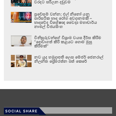
වරදට සරිලන දඬුවම
ප්‍රවේසම් වන්න; එල් නිනෝ යනු
පාරිසරික හෘද රෝග අවදානමකි –
හෘදවේද විශේෂඥ වෛද්‍ය මහාචාර්ය
නාමල් විජයසිංහ
විනිසුරුවන්ගේ විශ්‍රාම වයස දීර්ඝ කිරීම
“දොවාගත් කිරි කළයට ගොම මුසු
කිරීමක්”
නව යුද හමුදාපති ලෙස මේජර් ජෙනරාල්
නිලන්ත ප්‍රේමරත්න පත් කෙරේ
SOCIAL SHARE