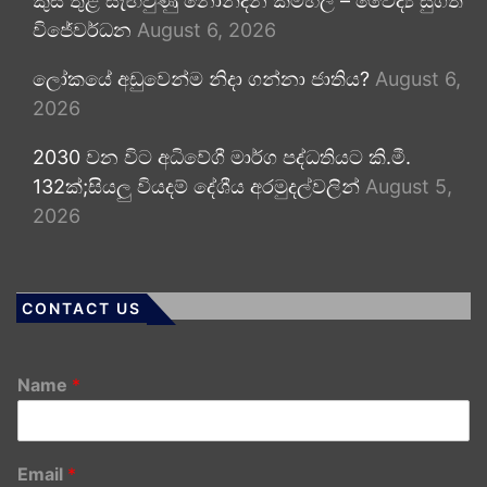
කුස තුළ සැඟවුණු නොනිදන කම්හල – වෛද්‍ය සුගත්
විජේවර්ධන
August 6, 2026
ලෝකයේ අඩුවෙන්ම නිදා ගන්නා ජාතිය?
August 6,
2026
2030 වන විට අධිවේගී මාර්ග පද්ධතියට කි.මී.
132ක්;සියලු වියදම් දේශීය අරමුදල්වලින්
August 5,
2026
CONTACT US
Name
*
Email
*