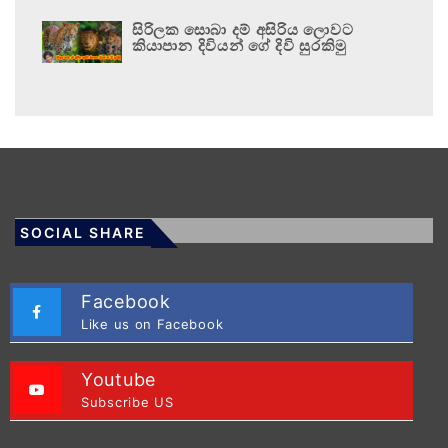
සිරිලක සොබා දම් අසිරිය ලොවට
කියාපාන දිවියන් ගේ දිවි සුරකිමු
SOCIAL SHARE
Facebook
Like us on Facebook
Youtube
Subscribe US