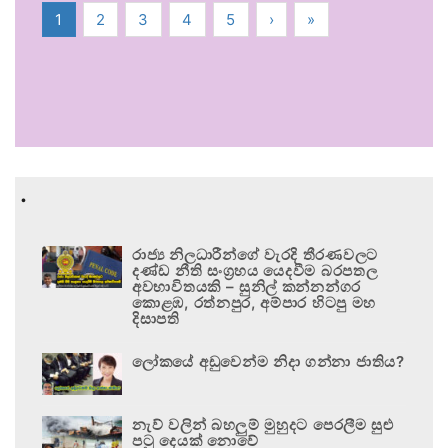
1
2
3
4
5
›
»
.
රාජ්‍ය නිලධාරීන්ගේ වැරදි තීරණවලට
දණ්ඩ නීති සංග්‍රහය යෙදවීම බරපතල
අවභාවිතයකි – සුනිල් කන්නන්ගර
කොළඹ, රත්නපුර, අම්පාර හිටපු මහ
දිසාපති
ලෝකයේ අඩුවෙන්ම නිදා ගන්නා ජාතිය?
නැව් වලින් බහලුම් මුහුදට පෙරලීම සුළු
පටු දෙයක් නොවේ