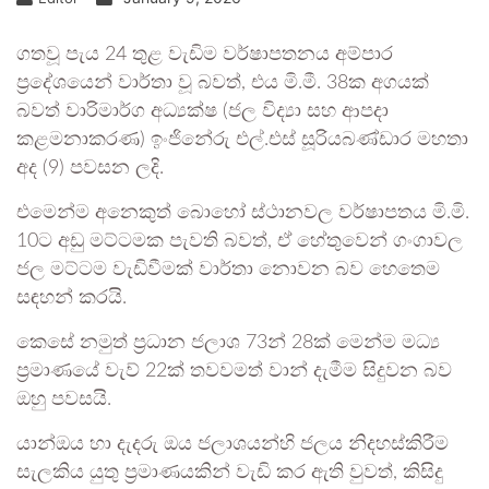
ගතවූ පැය 24 තුළ වැඩිම වර්ෂාපතනය අම්පාර
ප්‍රදේශයෙන් වාර්තා වූ බවත්, එය මි.මී. 38ක අගයක්
බවත් වාරිමාර්ග අධ්‍යක්ෂ (ජල විද්‍යා සහ ආපදා
කළමනාකරණ) ඉංජිනේරු එල්.එස් සූරියබණ්ඩාර මහතා
අද (9) පවසන ලදි.
එමෙන්ම අනෙකුත් බොහෝ ස්ථානවල වර්ෂාපතය මි.මි.
10ට අඩු මට්ටමක පැවති බවත්, ඒ හේතුවෙන් ගංගාවල
ජල මට්ටම වැඩිවීමක් වාර්තා නොවන බව හෙතෙම
සඳහන් කරයි.
කෙසේ නමුත් ප්‍රධාන ජලාශ 73න් 28ක් මෙන්ම මධ්‍ය
ප්‍රමාණයේ වැව් 22ක් තවවමත් වාන් දැමීම සිදුවන බව
ඔහු පවසයි.
යාන්ඔය හා දැදරු ඔය ජලාශයන්හි ජලය නිදහස්කිරීම
සැලකිය යුතු ප්‍රමාණයකින් වැඩි කර ඇති වුවත්, කිසිදු