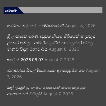
නවතම
ගණිතය බැරිකම මෝඩකමක් ද?
August 8, 2026
ශ්‍රී ලංකාවේ මරණ දඬුවම නියම කිරීමටත් නැවතුම්
ළකුණ තබමු – ආචාර්ය ප්‍රණීත් අභයසුන්දර හිටපු
මානව විද්‍යා මහාචාර්ය
August 8, 2026
කාටූන් 2026.08.07
August 7, 2026
මහාචාර්ය විමල් දිසානායක අභාවප්‍රාප්ත වේ
August
7, 2026
කල් ඉකුත් වූ ඖෂධ තොගයක් සමඟ සැපයුම්
ආයතනයක් වටලයි
August 7, 2026