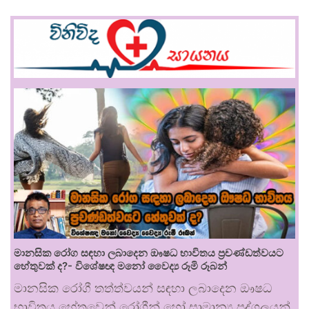
මානසික රෝග සඳහා ලබාදෙන ඖෂධ භාවිතය ප්‍රචණ්ඩත්වයට
හේතුවක් ද?- විශේෂඥ මනෝ වෛද්‍ය රූමි රූබන්
මානසික රෝගී තත්ත්වයන් සඳහා ලබාදෙන ඖෂධ
භාවිතය හේතුවෙන් රෝගීන් හෝ සාමාන්‍ය පුද්ගලයන්