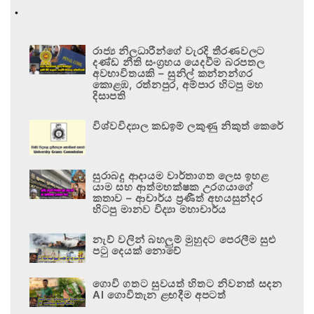
.
රාජ්‍ය නිලධාරීන්ගේ වැරදි තීරණවලට
දණ්ඩ නීති සංග්‍රහය යෙදවීම බරපතල
අවභාවිතයකි – සුනිල් කන්නන්ගර
කොළඹ, රත්නපුර, අම්පාර හිටපු මහ
දිසාපති
විශ්වවිද්‍යාල කඩඉම් ලකුණු නිකුත් කෙරේ
සුරාබදු ආදායම වාර්තාගත ලෙස ඉහළ
යාම සහ ආත්මභක්ෂක උරගයාගේ
කතාව – ආචාර්ය ප්‍රණීත් අභයසුන්දර
හිටපු මානව විද්‍යා මහාචාර්ය
නැව් වලින් බහලුම් මුහුදට පෙරලීම සුළු
පටු දෙයක් නොවේ
ගොවි ගතට සුවයත් හිතට නිවනත් සදන
AI ගොවිතැන ළඟදීම අපටත්