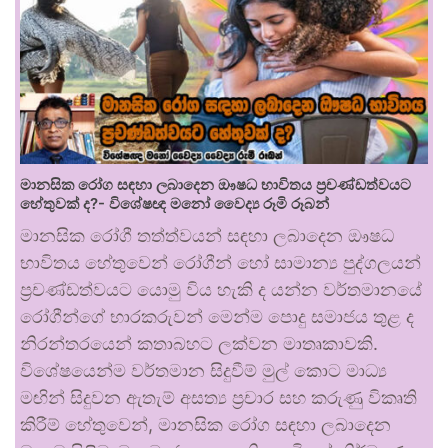
මානසික රෝග සඳහා ලබාදෙන ඖෂධ භාවිතය ප්‍රචණ්ඩත්වයට
හේතුවක් ද?- විශේෂඥ මනෝ වෛද්‍ය රූමි රූබන්
මානසික රෝගී තත්ත්වයන් සඳහා ලබාදෙන ඖෂධ
භාවිතය හේතුවෙන් රෝගීන් හෝ සාමාන්‍ය පුද්ගලයන්
ප්‍රචණ්ඩත්වයට යොමු විය හැකි ද යන්න වර්තමානයේ
රෝගීන්ගේ භාරකරුවන් මෙන්ම පොදු සමාජය තුළ ද
නිරන්තරයෙන් කතාබහට ලක්වන මාතෘකාවකි.
විශේෂයෙන්ම වර්තමාන සිදුවීම් මුල් කොට මාධ්‍ය
මඟින් සිදුවන ඇතැම් අසත්‍ය ප්‍රචාර සහ කරුණු විකෘති
කිරීම් හේතුවෙන්, මානසික රෝග සඳහා ලබාදෙන