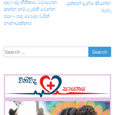
දාලා ජලභීතිකාව වවාගෙන
යුත්තන් දැන්ම කියන්න
කන්න නම් ලෑස්ති වෙන්න
බැහැ
එපා – පශු වෛද්‍ය චමිත්
නානායක්කාර