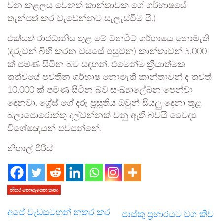
වන කළලය වෙනත් කාන්තාවක ගේ ගර්භාෂයේ
තැන්පත් කර වැඩෙන්නට සැලැස්වීම යි.)
එක්සත් රාජධානිය තුළ මේ වනවිට ගර්භාෂය නොමැති
(දරුවන් බිහි කරන වයසේ පසුවන) කාන්තාවන් 5,000
ක් පමණ සිටින බව සඳහන්. එමෙන්ම ක්‍රියාත්මක
තත්වයේ පවතින ගර්භාෂ නොමැති කාන්තාවන් ද තවත්
10,000 ක් පමණ සිටින බව සංඛ්‍යාලේඛන පෙන්වා
දෙනවා. ග්‍රේස් ගේ දරු ප්‍රසූතිය ඔවුන් සියලු දෙනා තුළ
බලාපොරොත්තු දල්වන්නක් වනු ඇති බවයි වෛද්‍ය
විශේෂඥයන් පවසන්නේ.
නිහාල් පීරිස්
නිතර නොඇසෙන කතා
අපේ වැඩසටහන් නතර කර
පාස්කු ප්‍රහාරයට වග කිව