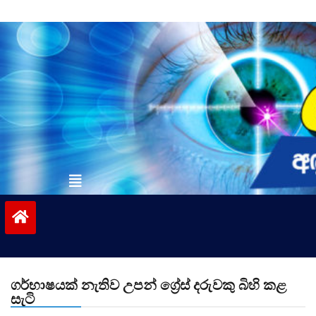
Skip
to
content
vinivida.lk
ගර්භාෂයක් නැතිව උපන් ග්‍රේස් දරුවකු බිහි කළ
සැටි