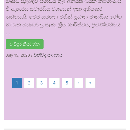
ඖෂධ පිළිබඳව සමාජය තුළ අනියත බියක් නිර්මාණය
වී ඇත.එය සමාජයීය වශයෙන් ඉතා අහිතකර
තත්වයකි. මෙම සටහන මඟින් ප්‍රධාන මානසික රෝග
නාශක ඖෂධවල සැබෑ ක්‍රියාකාරීත්වය, ප්‍රචණ්ඩත්වය
…
වැඩිපුර කියවන්න
විනිවිද සායනය
July 15, 2026
/
1
2
3
4
5
›
»