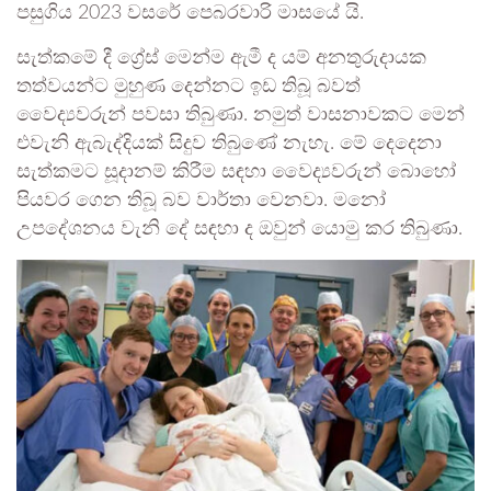
පසුගිය 2023 වසරේ පෙබරවාරි මාසයේ යි.
සැත්කමේ දී ග්‍රේස් මෙන්ම ඇමී ද යම් අනතුරුදායක
තත්වයන්ට මුහුණ දෙන්නට ඉඩ තිබූ බවත්
වෛද්‍යවරුන් පවසා තිබුණා. නමුත් වාසනාවකට මෙන්
එවැනි ඇබැද්දියක් සිදුව තිබුණේ නැහැ. මේ දෙදෙනා
සැත්කමට සූදානම් කිරීම සඳහා වෛද්‍යවරුන් බොහෝ
පියවර ගෙන තිබූ බව වාර්තා වෙනවා. මනෝ
උපදේශනය වැනි දේ සඳහා ද ඔවුන් යොමු කර තිබුණා.