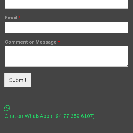
Email
*
Comment or Message
*
Submit
Chat on WhatsApp (+94 77 359 6107)