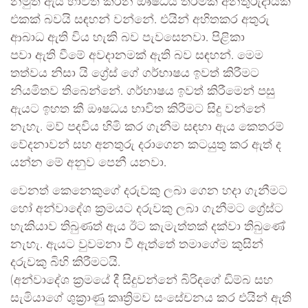
නමුත් ඇය භාවිත කරන ඖෂධය තරමක් අනතුරුදායක
එකක් බවයි සඳහන් වන්නේ. එයින් අහිතකර අතුරු
ආබාධ ඇති විය හැකි බව පැවසෙනවා. පිළිකා
පවා ඇති වීමේ අවදානමක් ඇති බව සඳහන්. මෙම
තත්වය නිසා යි ග්‍රේස් ගේ ගර්භාෂය ඉවත් කිරීමට
නියමිතව තිබෙන්නේ. ගර්භාෂය ඉවත් කිරීමෙන් පසු
ඇයට ඉහත කී ඖෂධය භාවිත කිරීමට සිදු වන්නේ
නැහැ. මව් පදවිය හිමි කර ගැනීම සඳහා ඇය කෙතරම්
වේදනාවන් සහ අනතුරු දරාගෙන කටයුතු කර ඇත් ද
යන්න මේ අනුව පෙනී යනවා.
වෙනත් කෙනෙකුගේ දරුවකු ලබා ගෙන හදා ගැනීමට
හෝ අන්වාදේශ ක්‍රමයට දරුවකු ලබා ගැනීමට ග්‍රේස්ට
හැකියාව තිබුණත් ඇය ඊට කැමැත්තක් දක්වා තිබුණේ
නැහැ. ඇයට වුවමනා වී ඇත්තේ තමාගේම කුසින්
දරුවකු බිහි කිරීමටයි.
(අන්වාදේශ ක්‍රමයේ දී සිදුවන්නේ බිරිඳගේ ඩිම්බ සහ
සැමියාගේ ශුක්‍රාණු කෘත්‍රිමව සංසේචනය කර එයින් ඇති