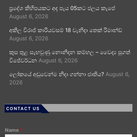
ප්‍රදේශ කිහිපයකට අද පැය 05කට ජලය කැපේ
August 6, 2026
අකිල විරාජ් කාරියවසම් 18 වැනිදා තෙක් රිමාන්ඩ්
August 6, 2026
කුස තුළ සැඟවුණු නොනිදන කම්හල – වෛද්‍ය සුගත්
විජේවර්ධන
August 6, 2026
ලෝකයේ අඩුවෙන්ම නිදා ගන්නා ජාතිය?
August 6,
2026
CONTACT US
Name
*