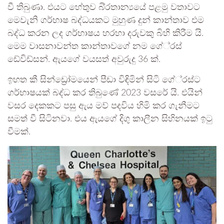
වී තිබුණා. එයට හේතුව බි‍්‍රතාන්‍යයේ පළමු වතාවට
මෙවැනි ගර්භාෂ බද්ධයකට මුහුණ දුන් කාන්තාව එම
බද්ධ කරන ලද ගර්භාෂය හරහා දරුවකු බිහි කිරීම යි.
මෙම වාසනාවන්ත කාන්තාවගේ නම ගේ‍්‍රස්
ඩේවිඩ්සන්. ඇයගේ වයසත් අවුරුදු 36 ක්.
ඉහත කී සින්ඩ්‍රෝමයෙන් පීඩා විඳිමින් සිටි ගේ‍්‍රස්ට
ගර්භාෂයක් බද්ධ කර තිබුණේ 2023 වසරේ යි. එයින්
වසර දෙකකට පසු ඇය මව් පදවිය හිමි කර ගැනීමට
සමත් වී සිටිනවා. එය ඇයගේ දිගු කාලීන සිහිනයක් ඉටු
වීමක්.