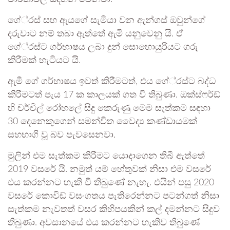
ගේ‍්‍රස් සහ ඇයගේ සැමියා වන ඇන්ගස් ඔවුන්ගේ
දරුවාට නම් තබා ඇත්තේ ඇමී යනුවෙනු යි. ඒ
ගේ‍්‍රස්ට ගර්භාෂය ලබා දුන් සොහොයුරියට ගරු
කිරීමක් හැටියට යි.
ඇමී ගේ ගර්භාෂය ඉවත් කිරීමටත්, එය ගේ‍්‍රස්ට බද්ධ
කිරීමටත් පැය 17 ක කාලයක් ගත වී තිබුණා. ඔක්ස්ෆර්ඩ්
හි චර්චිල් රෝහලේ සිදු කෙරුණු මෙම සැත්කම සඳහා
30 දෙනෙකුගෙන් සමන්විත වෛද්‍ය කණ්ඩායමක්
සහභාගි වූ බව පැවසෙනවා.
මුලින් එම සැත්කම කිරීමට යොදාගෙන තිබී ඇත්තේ
2019 වසරේ යි. නමුත් යම් හේතුවක් නිසා එම වසරේ
එය කරන්නට හැකි වී තිබුණේ නැහැ. එයින් පසු 2020
වසරේ කොවිඩ් වසංගතය පැතිරෙන්නට පටන්ගත් නිසා
සැත්කම නැවතත් වසර කිහිපයකින් කල් දමන්නට සිදුව
තිබුණා. අවසානයේ එය කරන්නට හැකිව තිබුණේ