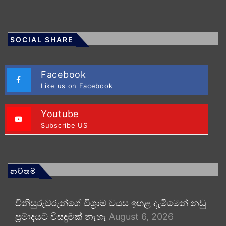
SOCIAL SHARE
Facebook
Like us on Facebook
Youtube
Subscribe US
නවතම
විනිසුරුවරුන්ගේ විශ්‍රාම වයස ඉහළ දැමීමෙන් නඩු
ප්‍රමාදයට විසඳුමක් නැහැ
August 6, 2026