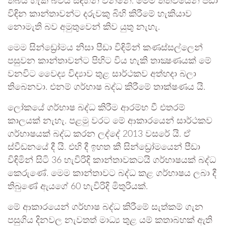
තිබිය හැකි බවයි සඳහන් වන්නේ. මෙම තත්වයෙන් පීඩා
විඳින කාන්තාවන්ට දරුවකු බිහි කිරීමේ හැකියාව
නොමැති බව අමුතුවෙන් කිව යුතු නැහැ.
මෙම සින්ඩ්‍රෝමය නිසා පීඩා විඳිමින් කණස්සල්ලෙන්
පසුවන කාන්තාවන්ට පිහිට විය හැකි තාක්‍ෂණයක් මේ
වනවිට වෛද්‍ය විද්‍යාව තුළ සාර්ථකව අත්හදා බලා
තිබෙනවා. එනම් ගර්භාෂ බද්ධ කිරීමේ තාක්ෂණය යි.
ලෝකයේ ගර්භාෂ බද්ධ කිරීම ආරම්භ වී එතරම්
කාලයක් නැහැ. පළමු වරට මේ ආකාරයෙන් සාර්ථකව
ගර්භාෂයක් බද්ධ කරන ලද්දේ 2013 වසරේ යි. ඒ
ස්වීඩනයේ දී යි. එහි දී ඉහත කී සින්ඩ්‍රෝමයෙන් පීඩා
විඳිමින් සිටි 36 හැවිරිදි කාන්තාවකටයි ගර්භාෂයක් බද්ධ
කෙරුණේ. මෙම කාන්තාවට බද්ධ කළ ගර්භාෂය ලබා දී
තිබුණේ ඇයගේ 60 හැවිරිදි මිතුරියක්.
මේ ආකාරයෙන් ගර්භාෂ බද්ධ කිරීමේ සැත්කම් ගැන
පසුගිය දිනවල නැවතත් මාධ්‍ය තුළ යම් කතාබහක් ඇති