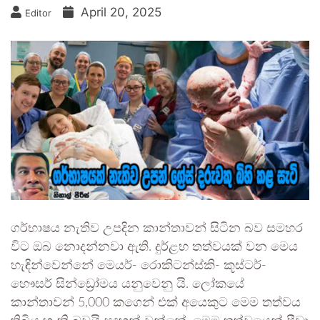
April 20, 2025
Editor
ගර්භාෂය නැතිව උපදින කාන්තාවන් සිටින බව සමහර
විට ඔබ නොදන්නවා ඇති. දුර්ළභ තත්වයක් වන මෙය
හැඳින්වෙන්නේ මෙයර්- රොකිටන්ස්කි- කූස්ටර්-
හෞසර් සින්ඩ්‍රෝමය යනුවෙනු යි. ලෝකයේ
කාන්තාවන් 5,000 කගෙන් එක් අයෙකුට මෙම තත්වය