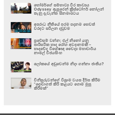
හෝමර්ගේ සම්භාව්‍ය වීර කාව්‍යය
Odyssey ඇසුරෙන් ක්‍රිස්ටෝෆර් නෝලන්
තැනූ දැවැන්ත සිනමාපටය
අපරාධ නීතියේ පරම පදනම හෙවත්
වරදට සරිලන දඬුවම
ප්‍රවේසම් වන්න; එල් නිනෝ යනු
පාරිසරික හෘද රෝග අවදානමකි –
හෘදවේද විශේෂඥ වෛද්‍ය මහාචාර්ය
නාමල් විජයසිංහ
ලෝකයේ අඩුවෙන්ම නිදා ගන්නා ජාතිය?
විනිසුරුවන්ගේ විශ්‍රාම වයස දීර්ඝ කිරීම
“දොවාගත් කිරි කළයට ගොම මුසු
කිරීමක්”