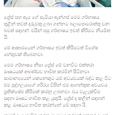
ග්‍රේස් සහ ඇය ගේ සැමියා ඇන්ගස් මෙම ගර්භාෂය
තුළින් තවත් දරුවකු ලබා ගන්නට බලාපොරොත්තු වන
බවත් සඳහන්. එයින් පසු ගර්භාෂය ඉවත් කිරීමට නියමිත
යි.
මේ ආකාරයෙන් ගර්භාෂය ඉවත් කිරීමටත් විශේෂ
හේතුවක් තිබෙනවා.
මෙම ගර්භාෂය නිසා ග්‍රේස් මේ වනවිට එක්තරා
ඖෂධයක් අඛණ්ඩව භාවිත කරමින් සිටිනවා.
සාමාන්‍යයෙන් කෙනෙකුට යම් අවයවයක් බද්ධ කළ විට
එම පුද්ගලයාගේ ශරීරය විසින් එම ආගන්තුක අවයවය
ප්‍රතික්ෂේප කිරීමක් කරනු ලබනවා. එය වැලැක්වීම
සඳහා ඖෂධ භාවිත කළ යුතුයි. ග්‍රේස් ද කලින් සඳහන්
කළ ඖෂධය භාවිත කරන්නේ මේ සඳහා යි.