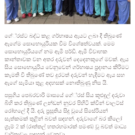
ගේ‍්‍රස්ට බද්ධ කළ ගර්භාෂය ඇයට ලබා දී තිබුණේ
ඇගේම සොහොයුරියක වීම විශේෂත්වයක්. මෙම
සොහොයුරියගේ නම ඇමී පර්ඩී. ඇමී විවාහක
කාන්තාවක වන අතර දරුවන් දෙදෙනකුගේ මවක්. ඇය
සිය සොහොයුරිය වෙනුවෙන් ගර්භාෂය ප‍්‍රදානය කිරීමට
කැමති වී තිබුණේ තව දුරටත් දරුවන් හැදීමට ඇය සහ
ඇගේ සැමියා තුළ අදහසක් නොතිබුණු නිස යි.
පසුගිය පෙබරවාරි මාසයේ ගේ‍්‍රස් සිය කූළුදුල් දරුවා
බිහි කර තිබුණේ ලන්ඩන් නුවර පිහිටි ක්වීන් චාලට්ස්
රෝහලේ දී යි. දරු ප‍්‍රසූතිය සිදු වූයේ සිසේරියන්
සැත්කමක් තුළින් බවත් සඳහන්. දරුවාගේ බර කිලෝ
ග්‍රෑම් 2 ක් (රාත්තල් හතරහමාරක් පමණ) වූ බවත් මාධ්‍ය
වාර්තාවල සඳහන් වෙනවා.