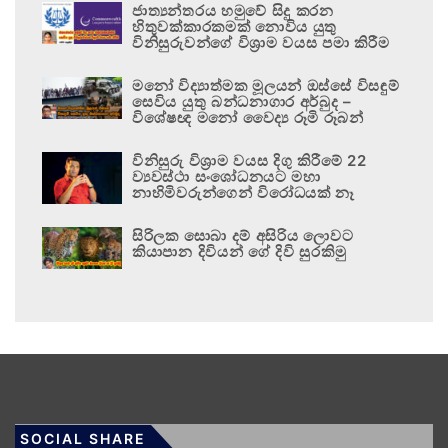
ජාත්‍යන්තරය හමුවේ සිදු කරන
හිතුවක්කාරකමක් නොවිය යුතු
විනිසුරුවන්ගේ විශ්‍රාම වයස පමා කිරීම
මනෝ විද්‍යාත්මක මූලයන් ඔස්සේ විසඳුම්
සෙවිය යුතු බන්ධනාගාර අර්බුද –
විශේෂඥ මනෝ වෛද්‍ය රූමි රූබන්
විනිසුරු විශ්‍රාම වයස දිගු කිරීමේ 22
ව්‍යවස්ථා සංශෝධනයට මහා
නාහිමිවරුන්ගෙන් විරෝධයක් නෑ
සිරිලක සොබා දම් අසිරිය ලොවට
කියාපාන දිවියන් ගේ දිවි සුරකිමු
SOCIAL SHARE