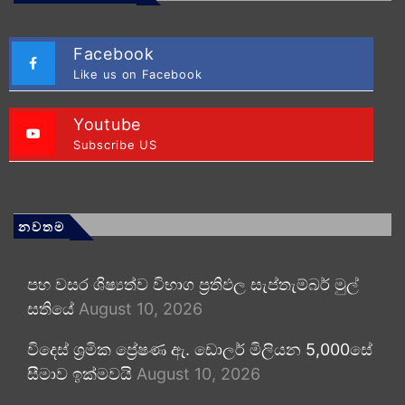
Facebook
Like us on Facebook
Youtube
Subscribe US
නවතම
පහ වසර ශිෂ්‍යත්ව විභාග ප්‍රතිඵල සැප්තැම්බර් මුල්
සතියේ
August 10, 2026
විදෙස් ශ්‍රමික ප්‍රේෂණ ඇ. ඩොලර් මිලියන 5,000සේ
සීමාව ඉක්මවයි
August 10, 2026