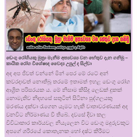
ඩෙංගු රෝගියකු ⁣මුත්‍රා මැනීම අත්‍යවශ්‍ය වන හේතුව දැන ගනිමු –
කායික රෝග විශේෂඥ වෛද්‍ය උපුල් ද සිල්වා
අද අප ජීවත් වන්නේ මින් පෙර මේ රටේ අන්
කවරදාවත් නොතිබූ තරමේ ඉතාමත් ඉහළ ඩෙංගු රෝග
ආශ්‍රිත පරිසරයක ය. මේ නිසාම කිසිදු ලෙඩක් දුකක්
නොමැතිව නිදහසේ සතුටින් සිටිනා පුද්ගලයකු
මරණය දක්වා රැගෙන යෑමට හැකි වාතාවරණයක් අද
වනවිට නිර්මාණය වී තිබේ. දවසේ දිවා කල
විවිධාකාර කාර්යවල නියැලෙන විට ඩෙංගු මදුරුවකුට
අපගේ ශරීරයේ කොතැනක හෝ දෂ්ට කිරීමට