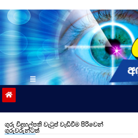
Skip
to
content
vinivida.lk
ගුරු විදුහල්පති වැටුප් වැඩිවීම පිරිවෙන්
ගුරුවරුන්ටත්