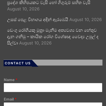
ප්‍රදේශ කිහිපයකට වැසි හෝ ගිගුරුම් සහිත වැසි
August 10, 2026
උසස් පෙළ විභාගය අදින් ඇරඹෙයි
August 10, 2026
ඩෙංගු රෝගියකු ⁣මුත්‍රා මැනීම අත්‍යවශ්‍ය වන හේතුව
දැන ගනිමු – කායික රෝග විශේෂඥ වෛද්‍ය උපුල් ද
සිල්වා
August 10, 2026
CONTACT US
Name
*
Email
*