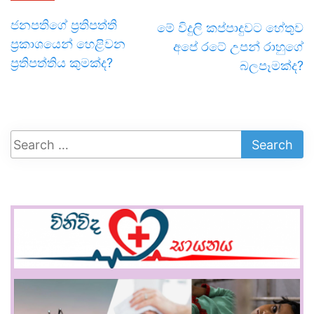
ජනපතිගේ ප්‍රතිපත්ති
මේ විදුලි කප්පාදුවට හේතුව
ප්‍රකාශයෙන් හෙළිවන
අපේ රටේ උපන් රාහුගේ
ප්‍රතිපත්තිය කුමක්ද?
බලපෑමක්ද?