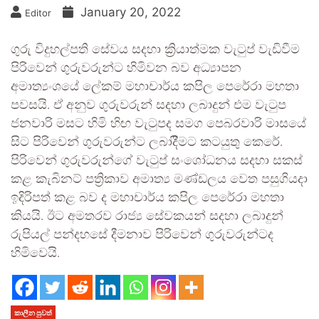
January 20, 2022
Editor
ගුරු විදුහල්පති සේවය සදහා ක්‍රියාත්මක වැටුප් වැඩිවීම
පිරිවෙන් ගුරුවරුන්ට හිමිවන බව අධ්‍යාපන
අමාත්‍යංශයේ ලේකම් මහාචාර්ය කපිල පෙරේරා මහතා
පවසයි. ඒ අනුව ගුරුවරුන් සදහා ලබාදුන් එම වැටුප
ජනවාරි මසට හිමි හිඟ වැටුපද සමග පෙබරවාරි මාසයේ
සිට පිරිවෙන් ගුරුවරුන්ට ලබාදීිමට කටයුතු කෙරේ.
පිරිවෙන් ගුරුවරුන්ගේ වැටුප් සංශෝධනය සදහා සකස්
කළ කැබිනට් පත්‍රිකාව අමාත්‍ය මණ්ඩලය වෙත පසුගියදා
ඉදිරිපත් කළ බව ද මහාචාර්ය කපිල පෙරේරා මහතා
කියයි. ඊට අමතරව රාජ්‍ය සේවකයන් සදහා ලබාදුන්
රුපියල් පන්දහසේ දීමනාව පිරිවෙන් ගුරුවරුන්ටද
හිමිවෙයි.
කාලීන පුවත්