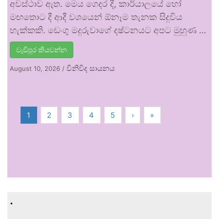
අවස්ථාව ඇත. මෙය ගෙදර දී, කාර්යාලයේ හෝ
මඟතොට දී ආදී වශයෙන් ඕනෑම තැනක සිදුවිය
හැක්කකි. ඩෙංගු මදුරුවාගේ දෂ්ටනයට අපට මුහුණ …
වැඩිපුර කියවන්න
විනිවිද සායනය
August 10, 2026
/
1
2
3
4
5
›
»
.