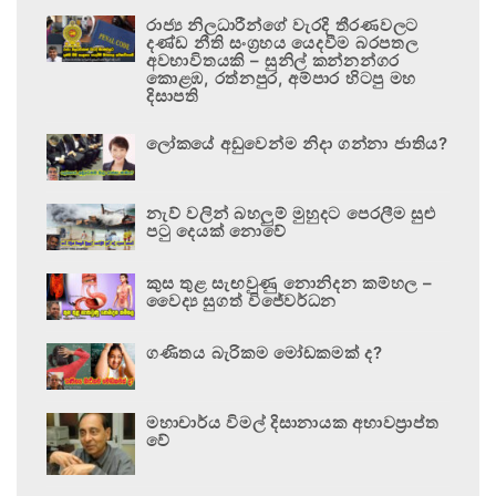
රාජ්‍ය නිලධාරීන්ගේ වැරදි තීරණවලට
දණ්ඩ නීති සංග්‍රහය යෙදවීම බරපතල
අවභාවිතයකි – සුනිල් කන්නන්ගර
කොළඹ, රත්නපුර, අම්පාර හිටපු මහ
දිසාපති
ලෝකයේ අඩුවෙන්ම නිදා ගන්නා ජාතිය?
නැව් වලින් බහලුම් මුහුදට පෙරලීම සුළු
පටු දෙයක් නොවේ
කුස තුළ සැඟවුණු නොනිදන කම්හල –
වෛද්‍ය සුගත් විජේවර්ධන
ගණිතය බැරිකම මෝඩකමක් ද?
මහාචාර්ය විමල් දිසානායක අභාවප්‍රාප්ත
වේ