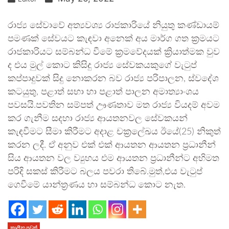
රාජ්‍ය සේවාවේ අත්‍යවශ්‍ය රාජකාරියේ නියුතු කණ්ඩායම්
පමණක් සේවයට කැඳවා අනෙක් අය මාර්ග ගත ක්‍රමයට
රාජකාරියට සම්බන්ධ වීමේ ක්‍රමවේදයක් ක්‍රියාත්මක වුව
ද එය මුල් කොට කිසිදු රාජ්‍ය සේවකයකුගේ වැටුප්
කප්පාදුවක් සිදු නොකරන බව රාජ්‍ය පරිපාලන, ස්වදේශ
කටයුතු, පළාත් සභා හා පළාත් පාලන අමාත්‍යාංශය
පවසයි.පවතින සම්පත් ඌණතාව මත රාජ්‍ය වියදම් අවම
කර ගැනීම සදහා රාජ්‍ය ආයතනවල සේවකයන්
කැඳවීමට සීමා කිරීමට අදාළ චක්‍රලේඛය ඊයේ(25) නිකුත්
කරන ලදී. ඒ අනුව එක් එක් ආයතන ආයතන ප්‍රධානීන්
සිය ආයතන වල ව්‍යුහය එම ආයතන ප්‍රධානීන්ට අභිමත
පරිදි සකස් කිරීමට බලය පවරා තිබේ.මුත්,එය වැටුප්
ගෙවීමේ යාන්ත්‍රණය හා සම්බන්ධ කොට නැත.
කාලීන පුවත්