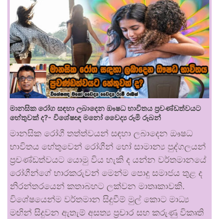
මානසික රෝග සඳහා ලබාදෙන ඖෂධ භාවිතය ප්‍රචණ්ඩත්වයට
හේතුවක් ද?- විශේෂඥ මනෝ වෛද්‍ය රූමි රූබන්
මානසික රෝගී තත්ත්වයන් සඳහා ලබාදෙන ඖෂධ
භාවිතය හේතුවෙන් රෝගීන් හෝ සාමාන්‍ය පුද්ගලයන්
ප්‍රචණ්ඩත්වයට යොමු විය හැකි ද යන්න වර්තමානයේ
රෝගීන්ගේ භාරකරුවන් මෙන්ම පොදු සමාජය තුළ ද
නිරන්තරයෙන් කතාබහට ලක්වන මාතෘකාවකි.
විශේෂයෙන්ම වර්තමාන සිදුවීම් මුල් කොට මාධ්‍ය
මඟින් සිදුවන ඇතැම් අසත්‍ය ප්‍රචාර සහ කරුණු විකෘති