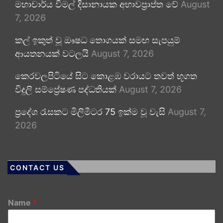
මහාචාර්ය විමල් දිසානායක අභාවප්‍රාප්ත වේ
August
7, 2026
කල් ඉකුත් වූ ඖෂධ තොගයක් සමඟ සැපයුම්
ආයතනයක් වටලයි
August 7, 2026
කෙරවලපිටියේ සිට කොළඹ වරායට තවත් භූගත
විදුලි සම්ප්‍රේෂණ පද්ධතියක්
August 7, 2026
ප්‍රදේශ රැසකට මිලිමීටර 75 ඉක්ම වූ වැසි
August 7,
2026
CONTACT US
Name
*