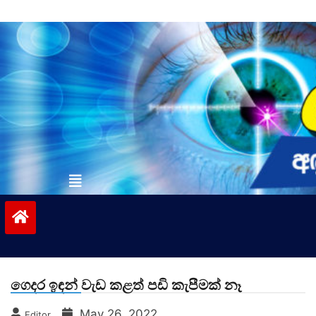
Skip
to
content
vinivida.lk
ගෙදර ඉඳන් වැඩ කළත් පඩි කැපීමක් නෑ
May 26, 2022
Editor