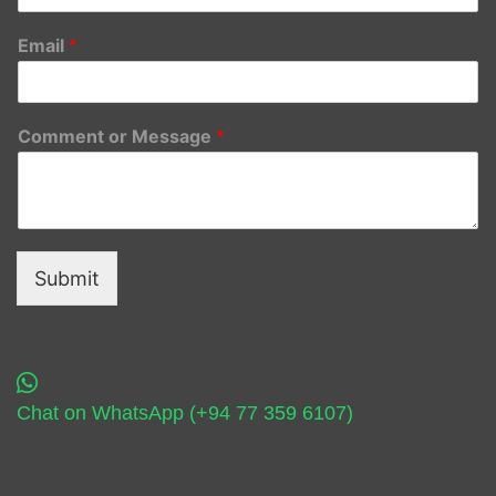
Email
*
Comment or Message
*
Submit
Chat on WhatsApp (+94 77 359 6107)