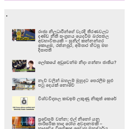
.
රාජ්‍ය නිලධාරීන්ගේ වැරදි තීරණවලට
දණ්ඩ නීති සංග්‍රහය යෙදවීම බරපතල
අවභාවිතයකි – සුනිල් කන්නන්ගර
කොළඹ, රත්නපුර, අම්පාර හිටපු මහ
දිසාපති
ලෝකයේ අඩුවෙන්ම නිදා ගන්නා ජාතිය?
නැව් වලින් බහලුම් මුහුදට පෙරලීම සුළු
පටු දෙයක් නොවේ
විශ්වවිද්‍යාල කඩඉම් ලකුණු නිකුත් කෙරේ
ප්‍රවේසම් වන්න; එල් නිනෝ යනු
පාරිසරික හෘද රෝග අවදානමකි –
හෘදවේද විශේෂඥ වෛද්‍ය මහාචාර්ය