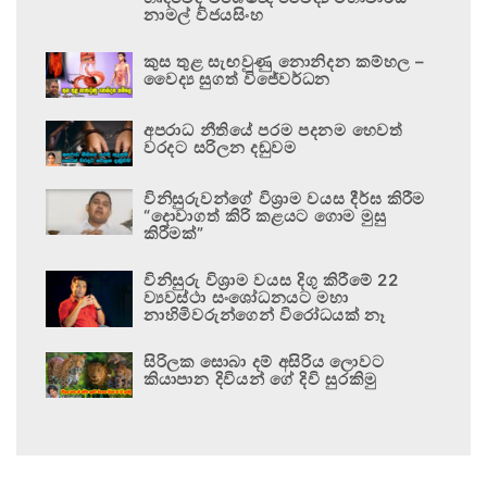
නාමල් විජයසිංහ
කුස තුළ සැඟවුණු නොනිදන කම්හල –
වෛද්‍ය සුගත් විජේවර්ධන
අපරාධ නීතියේ පරම පදනම හෙවත්
වරදට සරිලන දඬුවම
විනිසුරුවන්ගේ විශ්‍රාම වයස දීර්ඝ කිරීම
“දොවාගත් කිරි කළයට ගොම මුසු
කිරීමක්”
විනිසුරු විශ්‍රාම වයස දිගු කිරීමේ 22
ව්‍යවස්ථා සංශෝධනයට මහා
නාහිමිවරුන්ගෙන් විරෝධයක් නෑ
සිරිලක සොබා දම් අසිරිය ලොවට
කියාපාන දිවියන් ගේ දිවි සුරකිමු