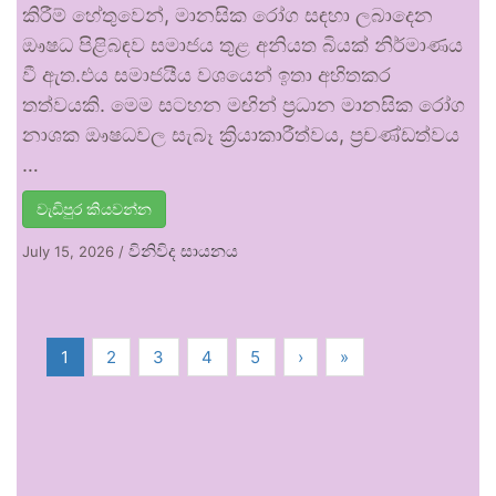
කිරීම් හේතුවෙන්, මානසික රෝග සඳහා ලබාදෙන
ඖෂධ පිළිබඳව සමාජය තුළ අනියත බියක් නිර්මාණය
වී ඇත.එය සමාජයීය වශයෙන් ඉතා අහිතකර
තත්වයකි. මෙම සටහන මඟින් ප්‍රධාන මානසික රෝග
නාශක ඖෂධවල සැබෑ ක්‍රියාකාරීත්වය, ප්‍රචණ්ඩත්වය
…
වැඩිපුර කියවන්න
විනිවිද සායනය
July 15, 2026
/
1
2
3
4
5
›
»