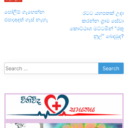
පෝලිම් ගැහෙන්න
රටට යහපතක් උදා
එපා;අදත් ගෑස් නැහැ
කරන්න ග්‍රාම සේවා
කොට්ඨාශ මට්ටමින් “රතු
නූල්” බෙදමුද?