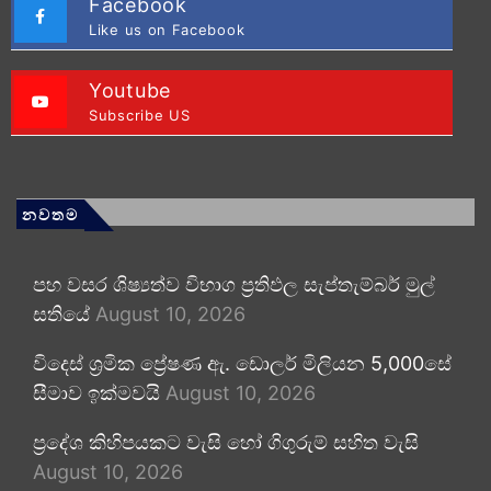
Facebook
Like us on Facebook
Youtube
Subscribe US
නවතම
පහ වසර ශිෂ්‍යත්ව විභාග ප්‍රතිඵල සැප්තැම්බර් මුල්
සතියේ
August 10, 2026
විදෙස් ශ්‍රමික ප්‍රේෂණ ඇ. ඩොලර් මිලියන 5,000සේ
සීමාව ඉක්මවයි
August 10, 2026
ප්‍රදේශ කිහිපයකට වැසි හෝ ගිගුරුම් සහිත වැසි
August 10, 2026