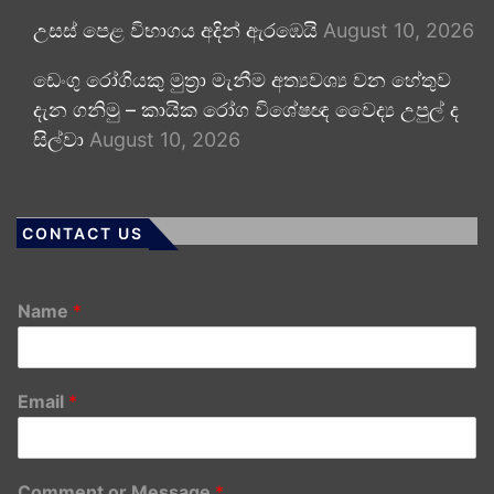
උසස් පෙළ විභාගය අදින් ඇරඹෙයි
August 10, 2026
ඩෙංගු රෝගියකු ⁣මුත්‍රා මැනීම අත්‍යවශ්‍ය වන හේතුව
දැන ගනිමු – කායික රෝග විශේෂඥ වෛද්‍ය උපුල් ද
සිල්වා
August 10, 2026
CONTACT US
Name
*
Email
*
Comment or Message
*