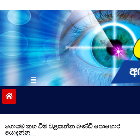
Skip
to
content
vinivida.lk
ගොයම කහ වීම වළකන්න බණ්ඩි පොහොර
යොදන්න