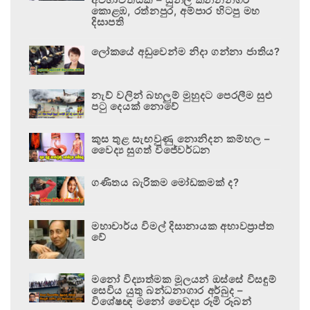
කොළඹ, රත්නපුර, අම්පාර හිටපු මහ
දිසාපති
ලෝකයේ අඩුවෙන්ම නිදා ගන්නා ජාතිය?
නැව් වලින් බහලුම් මුහුදට පෙරලීම සුළු
පටු දෙයක් නොවේ
කුස තුළ සැඟවුණු නොනිදන කම්හල –
වෛද්‍ය සුගත් විජේවර්ධන
ගණිතය බැරිකම මෝඩකමක් ද?
මහාචාර්ය විමල් දිසානායක අභාවප්‍රාප්ත
වේ
මනෝ විද්‍යාත්මක මූලයන් ඔස්සේ විසඳුම්
සෙවිය යුතු බන්ධනාගාර අර්බුද –
විශේෂඥ මනෝ වෛද්‍ය රූමි රූබන්