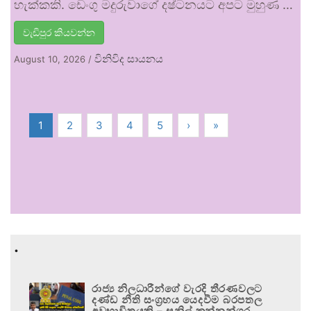
හැක්කකි. ඩෙංගු මදුරුවාගේ දෂ්ටනයට අපට මුහුණ …
වැඩිපුර කියවන්න
විනිවිද සායනය
August 10, 2026
/
1
2
3
4
5
›
»
.
රාජ්‍ය නිලධාරීන්ගේ වැරදි තීරණවලට
දණ්ඩ නීති සංග්‍රහය යෙදවීම බරපතල
අවභාවිතයකි – සුනිල් කන්නන්ගර