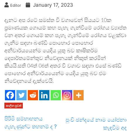
January 17, 2023
Editor
දැනට අප රටේ සමස්ත වී වගාවෙන් සියයට 10ක
ප‍්‍රමාණයක ගොයම් කහ පැහැ ගැන්වීමේ රෝගය ව්‍යාප්ත
වන අතර ගොයම් කහ පැහැ ගැන්වීමේ රෝගය වළක්වා
ගැනීම සඳහා බණ්ඩි පොහොර පොහොර
අනිවාර්යයෙන්ම යෙදිය යුතු බව කෘෂිකර්ම
දෙපාර්තමේන්තුව නිවේදනයක් නිකුත් කරමින්
කියයි.සති 04ත් 06ත් අතර වී වගාව සඳහා එසේ බණ්ඩි
පොහොර අනිවාර්යයෙන්ම යෙදිය යුතු බව එම
නිවේදනයේ දැක්වෙයි.
කාලීන පුවත්
පිරිමි සම්භාහනය
පුංචි ඡන්දයේ නාම යෝජනා
ගැහැණුන්ට තහනම් ද ?
කැඳවීම අද