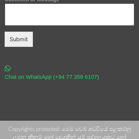
Submit
Chat on WhatsApp (+94 77 359 6107)
Copyrights protected: මෙම වෙබ් අඩවියේ පළකරනු
ලබන කිනම් හෝ දෙයකින් යම් පුද්ගලයකුට හෝ