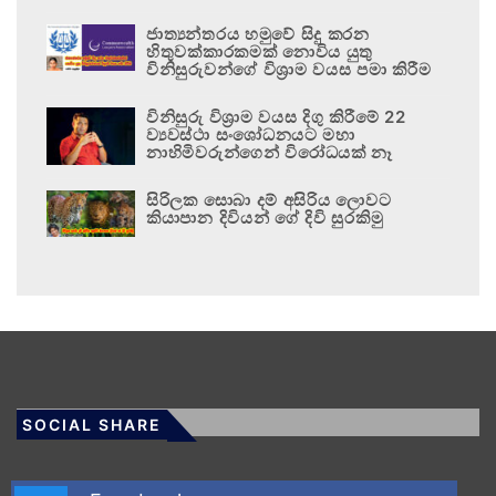
ජාත්‍යන්තරය හමුවේ සිදු කරන
හිතුවක්කාරකමක් නොවිය යුතු
විනිසුරුවන්ගේ විශ්‍රාම වයස පමා කිරීම
විනිසුරු විශ්‍රාම වයස දිගු කිරීමේ 22
ව්‍යවස්ථා සංශෝධනයට මහා
නාහිමිවරුන්ගෙන් විරෝධයක් නෑ
සිරිලක සොබා දම් අසිරිය ලොවට
කියාපාන දිවියන් ගේ දිවි සුරකිමු
SOCIAL SHARE