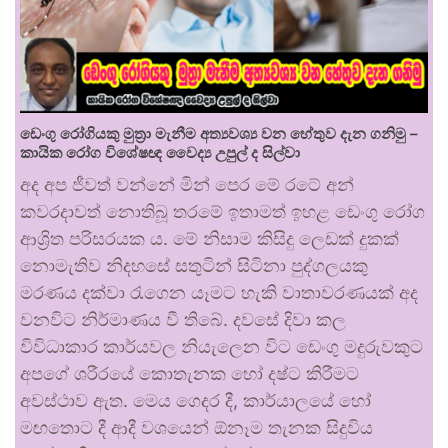
ඩෙංගු රෝගියකු ⁣මුත්‍රා මැනීම අත්‍යවශ්‍ය වන හේතුව දැන ගනිමු –
කායික රෝග විශේෂඥ වෛද්‍ය උපුල් ද සිල්වා
අද අප ජීවත් වන්නේ මින් පෙර මේ රටේ අන්
කවරදාවත් නොතිබූ තරමේ ඉතාමත් ඉහළ ඩෙංගු රෝග
ආශ්‍රිත පරිසරයක ය. මේ නිසාම කිසිදු ලෙඩක් දුකක්
නොමැතිව නිදහසේ සතුටින් සිටිනා පුද්ගලයකු
මරණය දක්වා රැගෙන යෑමට හැකි වාතාවරණයක් අද
වනවිට නිර්මාණය වී තිබේ. දවසේ දිවා කල
විවිධාකාර කාර්යවල නියැලෙන විට ඩෙංගු මදුරුවකුට
අපගේ ශරීරයේ කොතැනක හෝ දෂ්ට කිරීමට
අවස්ථාව ඇත. මෙය ගෙදර දී, කාර්යාලයේ හෝ
මඟතොට දී ආදී වශයෙන් ඕනෑම තැනක සිදුවිය