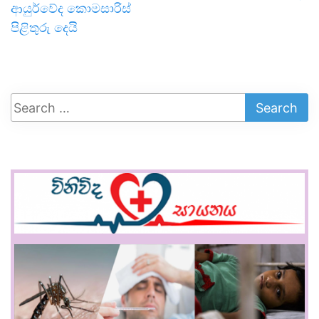
ආයුර්වේද කොමසාරිස්
පිළිතුරු දෙයි