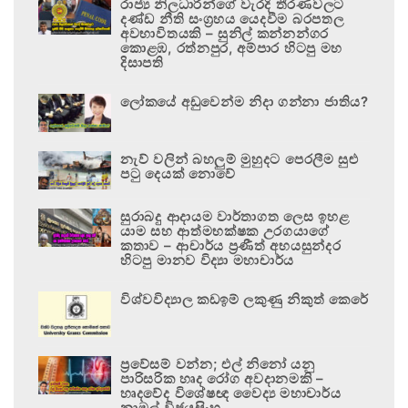
රාජ්‍ය නිලධාරීන්ගේ වැරදි තීරණවලට
දණ්ඩ නීති සංග්‍රහය යෙදවීම බරපතල
අවභාවිතයකි – සුනිල් කන්නන්ගර
කොළඹ, රත්නපුර, අම්පාර හිටපු මහ
දිසාපති
ලෝකයේ අඩුවෙන්ම නිදා ගන්නා ජාතිය?
නැව් වලින් බහලුම් මුහුදට පෙරලීම සුළු
පටු දෙයක් නොවේ
සුරාබදු ආදායම වාර්තාගත ලෙස ඉහළ
යාම සහ ආත්මභක්ෂක උරගයාගේ
කතාව – ආචාර්ය ප්‍රණීත් අභයසුන්දර
හිටපු මානව විද්‍යා මහාචාර්ය
විශ්වවිද්‍යාල කඩඉම් ලකුණු නිකුත් කෙරේ
ප්‍රවේසම් වන්න; එල් නිනෝ යනු
පාරිසරික හෘද රෝග අවදානමකි –
හෘදවේද විශේෂඥ වෛද්‍ය මහාචාර්ය
නාමල් විජයසිංහ