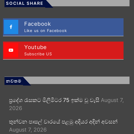
SOCIAL SHARE
Facebook
Like us on Facebook
Youtube
Subscribe US
නවතම
ප්‍රදේශ රැසකට මිලිමීටර 75 ඉක්ම වූ වැසි
August 7,
2026
තුන්වන පාසල් වාරයේ පළමු අදියර අදින් අවසන්
August 7, 2026