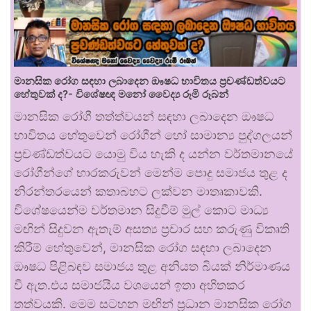
මානසික රෝග සඳහා ලබාදෙන ඖෂධ භාවිතය ප්‍රචණ්ඩත්වයට
හේතුවක් ද?- විශේෂඥ මනෝ වෛද්‍ය රූමි රූබන්
මානසික රෝගී තත්ත්වයන් සඳහා ලබාදෙන ඖෂධ
භාවිතය හේතුවෙන් රෝගීන් හෝ සාමාන්‍ය පුද්ගලයන්
ප්‍රචණ්ඩත්වයට යොමු විය හැකි ද යන්න වර්තමානයේ
රෝගීන්ගේ භාරකරුවන් මෙන්ම පොදු සමාජය තුළ ද
නිරන්තරයෙන් කතාබහට ලක්වන මාතෘකාවකි.
විශේෂයෙන්ම වර්තමාන සිදුවීම් මුල් කොට මාධ්‍ය
මඟින් සිදුවන ඇතැම් අසත්‍ය ප්‍රචාර සහ කරුණු විකෘති
කිරීම් හේතුවෙන්, මානසික රෝග සඳහා ලබාදෙන
ඖෂධ පිළිබඳව සමාජය තුළ අනියත බියක් නිර්මාණය
වී ඇත.එය සමාජයීය වශයෙන් ඉතා අහිතකර
තත්වයකි. මෙම සටහන මඟින් ප්‍රධාන මානසික රෝග