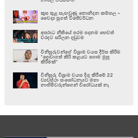
කුස තුළ සැඟවුණු නොනිදන කම්හල –
වෛද්‍ය සුගත් විජේවර්ධන
අපරාධ නීතියේ පරම පදනම හෙවත්
වරදට සරිලන දඬුවම
විනිසුරුවන්ගේ විශ්‍රාම වයස දීර්ඝ කිරීම
“දොවාගත් කිරි කළයට ගොම මුසු
කිරීමක්”
විනිසුරු විශ්‍රාම වයස දිගු කිරීමේ 22
ව්‍යවස්ථා සංශෝධනයට මහා
නාහිමිවරුන්ගෙන් විරෝධයක් නෑ