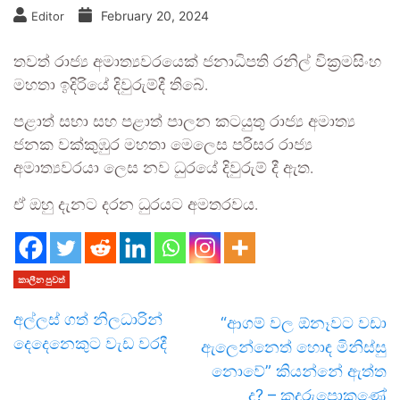
February 20, 2024
Editor
තවත් රාජ්‍ය අමාත්‍යවරයෙක් ජනාධිපති රනිල් වික්‍රමසිංහ
මහතා ඉදිරියේ දිවුරුම්දී තිබේ.
පළාත් සභා සහ පළාත් පාලන කටයුතු රාජ්‍ය අමාත්‍ය
ජනක වක්කුඹුර මහතා මෙලෙස පරිසර රාජ්‍ය
අමාත්‍යවරයා ලෙස නව ධුරයේ දිවුරුම් දී ඇත.
ඒ ඔහු දැනට දරන ධුරයට අමතරවය.
කාලීන පුවත්
අල්ලස් ගත් නිලධාරින්
“ආගම් වල ඕනෑවට වඩා
දෙදෙනෙකුට වැඩ වරදී
ඇලෙන්නෙත් හොඳ මිනිස්සු
නොවේ” කියන්නේ ඇත්ත
ද? – කදුරුපොකුණේ