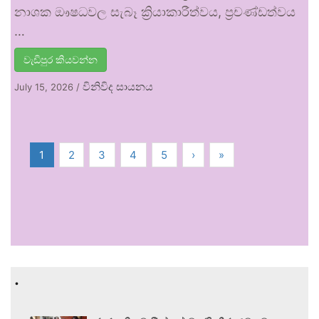
නාශක ඖෂධවල සැබෑ ක්‍රියාකාරීත්වය, ප්‍රචණ්ඩත්වය
…
වැඩිපුර කියවන්න
විනිවිද සායනය
July 15, 2026
/
1
2
3
4
5
›
»
.