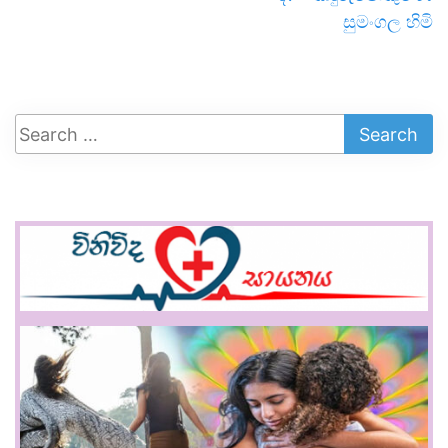
සුමංගල හිමි