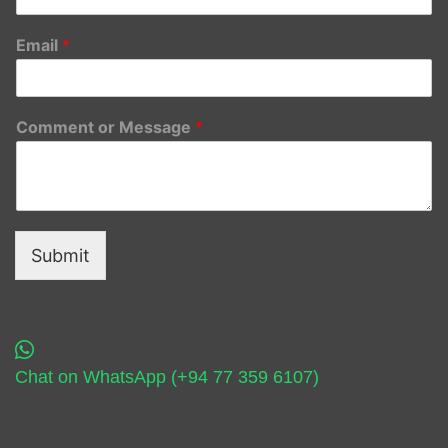
Email
*
Comment or Message
*
Submit
Chat on WhatsApp (+94 77 359 6107)