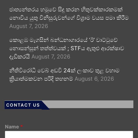
ජාත්‍යන්තරය හමුවේ සිදු කරන හිතුවක්කාරකමක්
නොවිය යුතු විනිසුරුවන්ගේ විශ්‍රාම වයස පමා කිරීම
August 7, 2026
කොළඹ මැගසින් බන්ධනාගාරයේ ‘ඊ’ වාට්ටුවේ
නොසන්සුන් තත්ත්වයක් ; STFය ඇතුළු ආරක්ෂාව
දැඩිකරයි
August 7, 2026
නීතිවිරෝධී වෙබ් අඩවි 24ක් ලංකාව තුළ වහාම
ක්‍රියාත්මකවන පරිදි තහනම්
August 6, 2026
CONTACT US
Name
*