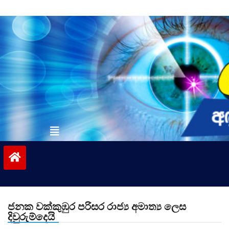
Skip
to
content
vinivida.lk
ජනක වක්කුඹුර පරිසර රාජ්‍ය අමාත්‍ය ලෙස
දිවුරුම්දෙයි