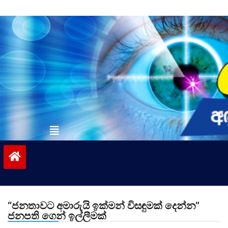
Skip
to
content
vinivida.lk
“ජනතාවට අමාරුයි ඉක්මන් විසඳුමක් දෙන්න”
ජනපති ගෙන් ඉල්ලීමක්