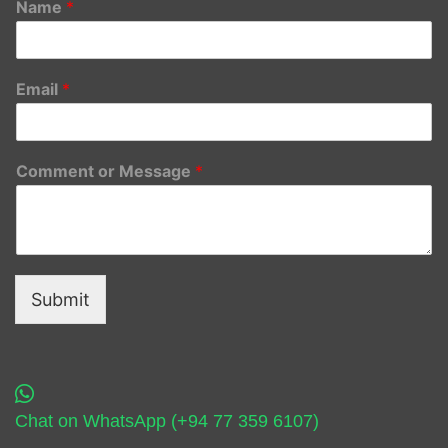
Name
*
Email
*
Comment or Message
*
Submit
Chat on WhatsApp (+94 77 359 6107)