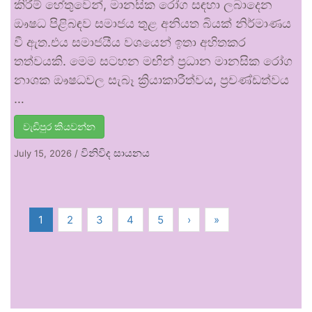
කිරීම් හේතුවෙන්, මානසික රෝග සඳහා ලබාදෙන
ඖෂධ පිළිබඳව සමාජය තුළ අනියත බියක් නිර්මාණය
වී ඇත.එය සමාජයීය වශයෙන් ඉතා අහිතකර
තත්වයකි. මෙම සටහන මඟින් ප්‍රධාන මානසික රෝග
නාශක ඖෂධවල සැබෑ ක්‍රියාකාරීත්වය, ප්‍රචණ්ඩත්වය
…
වැඩිපුර කියවන්න
විනිවිද සායනය
July 15, 2026
/
1
2
3
4
5
›
»