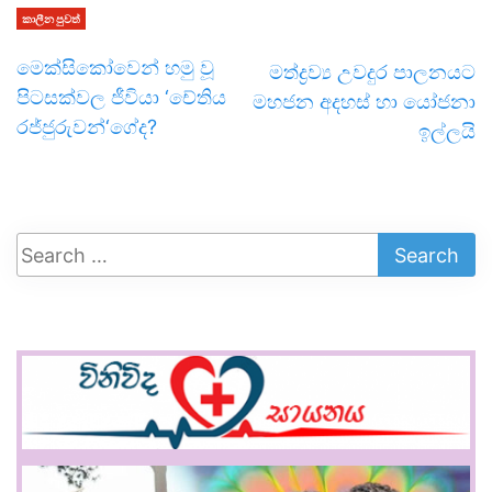
කාලීන පුවත්
මෙක්සිකෝවෙන් හමු වූ
මත්ද්‍රව්‍ය උවදුර පාලනයට
පිටසක්වල ජීවියා ‘චේතිය
මහජන අදහස් හා යෝජනා
රජ්ජුරුවන්‘ගේද?
ඉල්ලයි