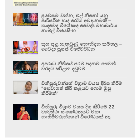
ප්‍රවේසම් වන්න; එල් නිනෝ යනු
පාරිසරික හෘද රෝග අවදානමකි –
හෘදවේද විශේෂඥ වෛද්‍ය මහාචාර්ය
නාමල් විජයසිංහ
කුස තුළ සැඟවුණු නොනිදන කම්හල –
වෛද්‍ය සුගත් විජේවර්ධන
අපරාධ නීතියේ පරම පදනම හෙවත්
වරදට සරිලන දඬුවම
විනිසුරුවන්ගේ විශ්‍රාම වයස දීර්ඝ කිරීම
“දොවාගත් කිරි කළයට ගොම මුසු
කිරීමක්”
විනිසුරු විශ්‍රාම වයස දිගු කිරීමේ 22
ව්‍යවස්ථා සංශෝධනයට මහා
නාහිමිවරුන්ගෙන් විරෝධයක් නෑ