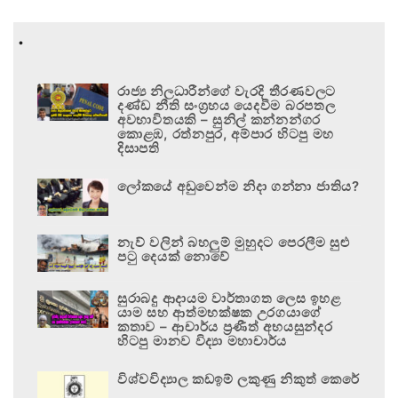
.
රාජ්‍ය නිලධාරීන්ගේ වැරදි තීරණවලට
දණ්ඩ නීති සංග්‍රහය යෙදවීම බරපතල
අවභාවිතයකි – සුනිල් කන්නන්ගර
කොළඹ, රත්නපුර, අම්පාර හිටපු මහ
දිසාපති
ලෝකයේ අඩුවෙන්ම නිදා ගන්නා ජාතිය?
නැව් වලින් බහලුම් මුහුදට පෙරලීම සුළු
පටු දෙයක් නොවේ
සුරාබදු ආදායම වාර්තාගත ලෙස ඉහළ
යාම සහ ආත්මභක්ෂක උරගයාගේ
කතාව – ආචාර්ය ප්‍රණීත් අභයසුන්දර
හිටපු මානව විද්‍යා මහාචාර්ය
විශ්වවිද්‍යාල කඩඉම් ලකුණු නිකුත් කෙරේ