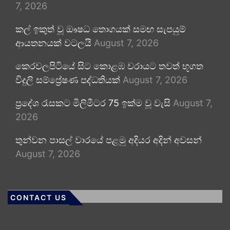
7, 2026
කල් ඉකුත් වූ ඖෂධ තොගයක් සමඟ සැපයුම්
ආයතනයක් වටලයි
August 7, 2026
කෙරවලපිටියේ සිට කොළඹ වරායට තවත් භූගත
විදුලි සම්ප්‍රේෂණ පද්ධතියක්
August 7, 2026
ප්‍රදේශ රැසකට මිලිමීටර 75 ඉක්ම වූ වැසි
August 7,
2026
තුන්වන පාසල් වාරයේ පළමු අදියර අදින් අවසන්
August 7, 2026
CONTACT US