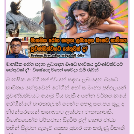
මානසික රෝග සඳහා ලබාදෙන ඖෂධ භාවිතය ප්‍රචණ්ඩත්වයට
හේතුවක් ද?- විශේෂඥ මනෝ වෛද්‍ය රූමි රූබන්
මානසික රෝගී තත්ත්වයන් සඳහා ලබාදෙන ඖෂධ
භාවිතය හේතුවෙන් රෝගීන් හෝ සාමාන්‍ය පුද්ගලයන්
ප්‍රචණ්ඩත්වයට යොමු විය හැකි ද යන්න වර්තමානයේ
රෝගීන්ගේ භාරකරුවන් මෙන්ම පොදු සමාජය තුළ ද
නිරන්තරයෙන් කතාබහට ලක්වන මාතෘකාවකි.
විශේෂයෙන්ම වර්තමාන සිදුවීම් මුල් කොට මාධ්‍ය
මඟින් සිදුවන ඇතැම් අසත්‍ය ප්‍රචාර සහ කරුණු විකෘති