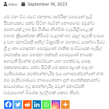
September 16, 2023
Editor
මේ වන විට රටේ ජනතාව ආර්ථික වශයෙන් දැඩි
පීඩනයකට පත්ව සිටින බැවින් නොපමාව ඔවුන්ට
සහනයක් ලබා දීම පිණිස නිශ්චිත වැඩපිළිවෙළක්
වහාම ක්‍රියාත්මක කිරීමේ වැදගත් බව මුදල් ඇමති වරයා
ද වන ජනාධිපති අනිල් වික්‍රමසිංහ මහතාට පෙන්වා දීමට
ශ්‍රී ලංකා පොදුජන පෙරමුණේ ජාතික සංවිධායක බැසිල්
රාජපක්ෂ සහ මහජන එක්සත් පෙරමුණේ නායක
අගමැති දිනේෂ් ගුණවර්ධන යන මහත්වරු පොදු
එකඟතාවකට පත්ව සිටිති.මේ අතර පළාත් පාලන
මැතිවරණය පවත්වන්නැයිද එය නොපවත්වන්නේ නම්
එම මැතිවරණයට නාමයෝජනා දුන් අපේක්ෂකයන්ට
සාධාරණය ඉටු කරන්නැයිද ඔවුන් ජනාධිපති
වරයාගෙන් විශේෂ ඉල්ලීමක් කොට තිබේ.