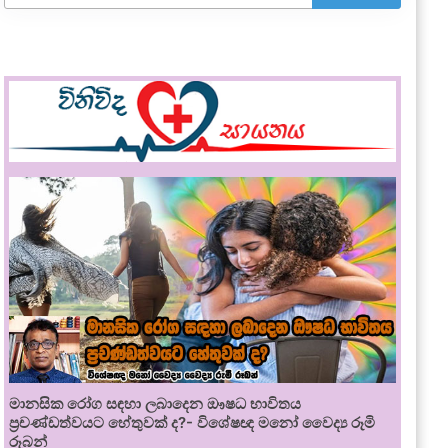
මානසික රෝග සඳහා ලබාදෙන ඖෂධ භාවිතය
ප්‍රචණ්ඩත්වයට හේතුවක් ද?- විශේෂඥ මනෝ වෛද්‍ය රූමි
රූබන්