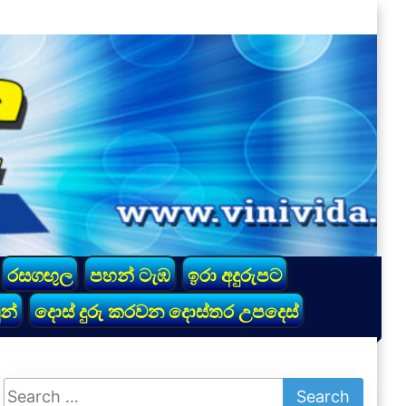
රසගඟුල
පහන් ටැඹ
ඉරා අදුරුපට
න්
දොස් දුරු කරවන දොස්තර උපදෙස්