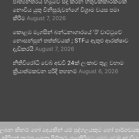
ජාත්‍යන්තරය හමුවේ සිදු කරන හිතුවක්කාරකමක්
නොවිය යුතු විනිසුරුවන්ගේ විශ්‍රාම වයස පමා
කිරීම
August 7, 2026
කොළඹ මැගසින් බන්ධනාගාරයේ ‘ඊ’ වාට්ටුවේ
නොසන්සුන් තත්ත්වයක් ; STFය ඇතුළු ආරක්ෂාව
දැඩිකරයි
August 7, 2026
නීතිවිරෝධී වෙබ් අඩවි 24ක් ලංකාව තුළ වහාම
ක්‍රියාත්මකවන පරිදි තහනම්
August 6, 2026
 ලබන කිනම් හෝ දෙයකින් යම් පුද්ගලයකුට හෝ පාර්ශවයකට
දිරිපත් කරනු ලබන පිළිතුරු පළකිරීමට මෙම වෙබ් අඩවිය ආච