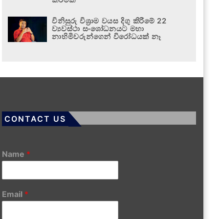
විනිසුරු විශ්‍රාම වයස දිගු කිරීමේ 22
ව්‍යවස්ථා සංශෝධනයට මහා
නාහිමිවරුන්ගෙන් විරෝධයක් නෑ
CONTACT US
Name
*
Email
*