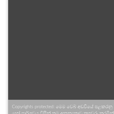
Copyrights protected: මෙම වෙබ් අඩවියේ පළකරනු
හෝ පාර්ශවය විසින් තම අනන්‍යතාව තහවුරු කරමින් ඉ