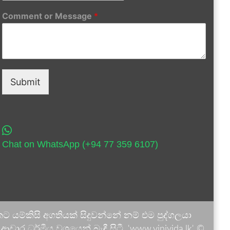
Comment or Message
*
Submit
Chat on WhatsApp (+94 77 359 6107)
 යම්කිසි අගතියක් සිදුවන්නේ නම් එම පුද්ගලයා
ාර ධර්මීය වශයෙන් බැඳී සිටී. 'www.vinivida.lk' ©