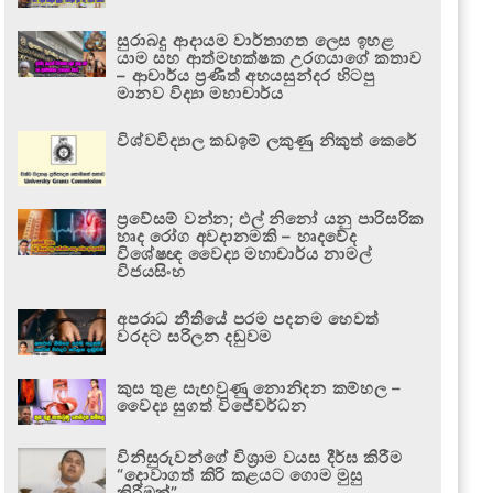
සුරාබදු ආදායම වාර්තාගත ලෙස ඉහළ
යාම සහ ආත්මභක්ෂක උරගයාගේ කතාව
– ආචාර්ය ප්‍රණීත් අභයසුන්දර හිටපු
මානව විද්‍යා මහාචාර්ය
විශ්වවිද්‍යාල කඩඉම් ලකුණු නිකුත් කෙරේ
ප්‍රවේසම් වන්න; එල් නිනෝ යනු පාරිසරික
හෘද රෝග අවදානමකි – හෘදවේද
විශේෂඥ වෛද්‍ය මහාචාර්ය නාමල්
විජයසිංහ
අපරාධ නීතියේ පරම පදනම හෙවත්
වරදට සරිලන දඬුවම
කුස තුළ සැඟවුණු නොනිදන කම්හල –
වෛද්‍ය සුගත් විජේවර්ධන
විනිසුරුවන්ගේ විශ්‍රාම වයස දීර්ඝ කිරීම
“දොවාගත් කිරි කළයට ගොම මුසු
කිරීමක්”