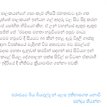
ියේ පාලකයන්ගේ ගසා කෑම් නිසයි ජනතාවට දරා ගත
 ඇත්තේ පාලකයන් ඉන්ධන ගල් අඟුරු වල සිට සිදු කරන
්පේ සෝභිත හිමියෝ කීහ. ඒ උන් වහන්සේ ඇතුළු ඇතුළු
 සජිත් පේ‍්‍රමදාස මහතා හමුවීමෙන් පසුව මාධ්‍ය
 හමුවේ දී සියයට 66 කින් ඉහළ දැමූ විදුලි ගාස්තු
විපක්ෂයේ මැදිහත් වීම අත්‍යවශ්‍ය බව ඕමල්පේ
රේමදාස මහතා දැනුවත් කරමින් සඳහන් කර සිටියහ.ඉන්
ාශ කළේ සියලූ දේශපාලන පක්ෂ සිවිල් සංවිධාන ඒකරාශී
ිරියේ දී නීතිමය ක්‍රියාමාර්ග ගන්නා බවකි
පරාජයට බිය බියගුල්ලන් ලෙස ඉතිහාසගත නොවී
ඡන්දය තියන්න