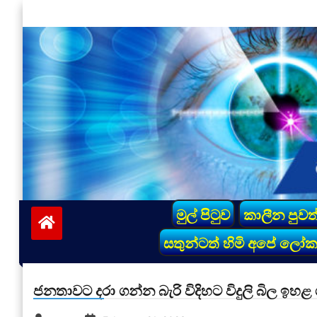
Skip
to
content
vinivida.lk
මුල් පිටුව
කාලීන පුවත
සතුන්ටත් හිමි අපේ ලෝ
ජනතාවට දරා ගන්න බැරි විදිහට විදුලි බිල ඉහ