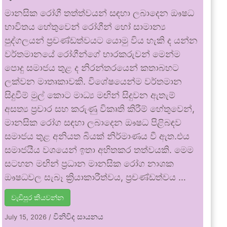
මානසික රෝගී තත්ත්වයන් සඳහා ලබාදෙන ඖෂධ
භාවිතය හේතුවෙන් රෝගීන් හෝ සාමාන්‍ය
පුද්ගලයන් ප්‍රචණ්ඩත්වයට යොමු විය හැකි ද යන්න
වර්තමානයේ රෝගීන්ගේ භාරකරුවන් මෙන්ම
පොදු සමාජය තුළ ද නිරන්තරයෙන් කතාබහට
ලක්වන මාතෘකාවකි. විශේෂයෙන්ම වර්තමාන
සිදුවීම් මුල් කොට මාධ්‍ය මඟින් සිදුවන ඇතැම්
අසත්‍ය ප්‍රචාර සහ කරුණු විකෘති කිරීම් හේතුවෙන්,
මානසික රෝග සඳහා ලබාදෙන ඖෂධ පිළිබඳව
සමාජය තුළ අනියත බියක් නිර්මාණය වී ඇත.එය
සමාජයීය වශයෙන් ඉතා අහිතකර තත්වයකි. මෙම
සටහන මඟින් ප්‍රධාන මානසික රෝග නාශක
ඖෂධවල සැබෑ ක්‍රියාකාරීත්වය, ප්‍රචණ්ඩත්වය …
වැඩිපුර කියවන්න
විනිවිද සායනය
July 15, 2026
/