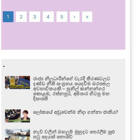
1
2
3
4
5
›
»
.
රාජ්‍ය නිලධාරීන්ගේ වැරදි තීරණවලට
දණ්ඩ නීති සංග්‍රහය යෙදවීම බරපතල
අවභාවිතයකි – සුනිල් කන්නන්ගර
කොළඹ, රත්නපුර, අම්පාර හිටපු මහ
දිසාපති
ලෝකයේ අඩුවෙන්ම නිදා ගන්නා ජාතිය?
නැව් වලින් බහලුම් මුහුදට පෙරලීම සුළු
පටු දෙයක් නොවේ