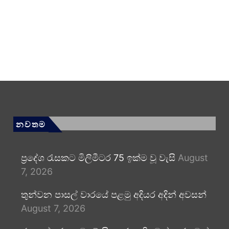
නවතම
ප්‍රදේශ රැසකට මිලිමීටර 75 ඉක්ම වූ වැසි
August
7, 2026
තුන්වන පාසල් වාරයේ පළමු අදියර අදින් අවසන්
August 7, 2026