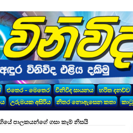
්
එතෙර - මෙතෙර
විනිවිද සායනය
හරිත දනව්ව
කය
උරුමයක අසිරිය
නිතර නොඇසෙන කතා
කාටූ
ළ ගියේ පාලකයන්ගේ ගසා කෑම් නිසයි