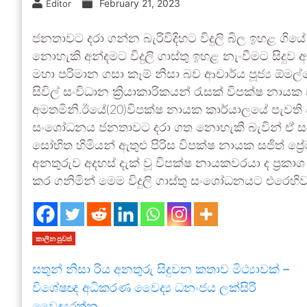
February 21, 2023
Editor
ජනතාවට දරා ගන්න බැරිවිදිහට විදුලි බිල ඉහළ ග
නොහැකි අන්දමට විදුලි ගාස්තු ඉහළ නැංවීමට සිදුව
මහා පරිමාන ගසා කෑම් නිසා බව ආචාර්ය පූජ්‍ය ඕමල
සිවිල් සංවිධාන ක්‍රියාකාරිකයන් රැසක් විපක්ෂ නායක
අමතමිනි.ඊයේ(20)විපක්ෂ නායක කාර්යාලයේ පැවති මෙම
සංශෝධනය ජනතාවට දරා ගත නොහැකි බැවින් ඒ සඳහා 
සෝභිත හිමියන් ඇතුළු පිරිස විපක්ෂ නායක සජිත් ප්‍
අනතුරුව අදහස් දැක් වූ විපක්ෂ නායකවරයා ද ප‍්‍රක
කර ගනිමින් මෙම විදුලි ගාස්තු සංශෝධනයට එරෙහිව ඉද
කාලීන පුවත්
සතුන් නිසා රිය අනතුරු සිදුවන කතාව මිථ්‍යාවක් –
විශේෂඥ අධිකරණ වෛද්‍ය ධනංජය ලක්සිරි
වෛද්‍යරත්න