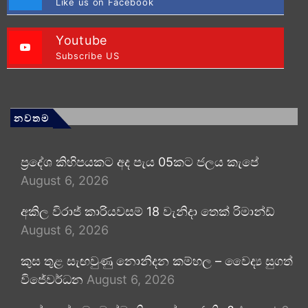
Like us on Facebook
Youtube
Subscribe US
නවතම
ප්‍රදේශ කිහිපයකට අද පැය 05කට ජලය කැපේ
August 6, 2026
අකිල විරාජ් කාරියවසම් 18 වැනිදා තෙක් රිමාන්ඩ්
August 6, 2026
කුස තුළ සැඟවුණු නොනිදන කම්හල – වෛද්‍ය සුගත්
විජේවර්ධන
August 6, 2026