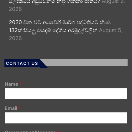
ලෝකයේ අඩුවෙන්ම නිදා ගන්නා ජාතිය?
August 6,
2026
2030 වන විට අධිවේගී මාර්ග පද්ධතියට කි.මී.
132ක්;සියලු වියදම් දේශීය අරමුදල්වලින්
August 5,
2026
CONTACT US
Name
*
Email
*