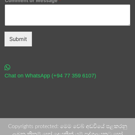
Comment or Message
*
Submit
Chat on WhatsApp (+94 77 359 6107)
Copyrights protected: මෙම වෙබ් අඩවියේ පළකරනු
ලබන කිනම් හෝ දෙයකින් යම් පුද්ගලයකුට හෝ