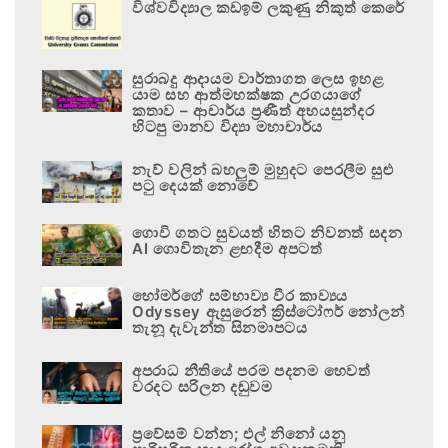
විශ්වවිද්‍යාල කඩඉම් ලකුණු නිකුත් කෙරේ
සුරාබදු ආදායම වාර්තාගත ලෙස ඉහළ
යාම සහ ආත්මභක්ෂක උරගයාගේ
කතාව – ආචාර්ය ප්‍රණීත් අභයසුන්දර
හිටපු මානව විද්‍යා මහාචාර්ය
නැව් වලින් බහලුම් මුහුදට පෙරලීම සුළු
පටු දෙයක් නොවේ
ගොවි ගතට සුවයත් හිතට නිවනත් සදන
AI ගොවිතැන ළඟදීම අපටත්
හෝමර්ගේ සම්භාව්‍ය වීර කාව්‍යය
Odyssey ඇසුරෙන් ක්‍රිස්ටෝෆර් නෝලන්
තැනූ දැවැන්ත සිනමාපටය
අපරාධ නීතියේ පරම පදනම හෙවත්
වරදට සරිලන දඬුවම
ප්‍රවේසම් වන්න; එල් නිනෝ යනු