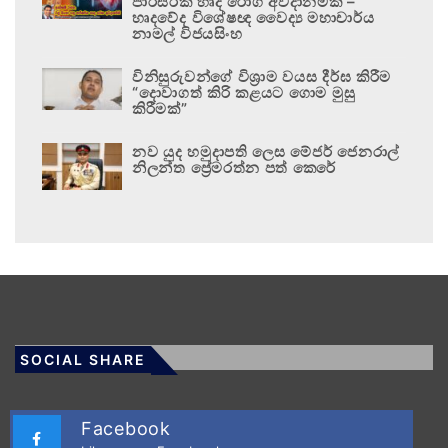
පාරිසරික හෘද රෝග අවදානමකි –
හෘදවේද විශේෂඥ වෛද්‍ය මහාචාර්ය
නාමල් විජයසිංහ
විනිසුරුවන්ගේ විශ්‍රාම වයස දීර්ඝ කිරීම
“දොවාගත් කිරි කළයට ගොම මුසු
කිරීමක්”
නව යුද හමුදාපති ලෙස මේජර් ජෙනරාල්
නිලන්ත ප්‍රේමරත්න පත් කෙරේ
SOCIAL SHARE
Facebook