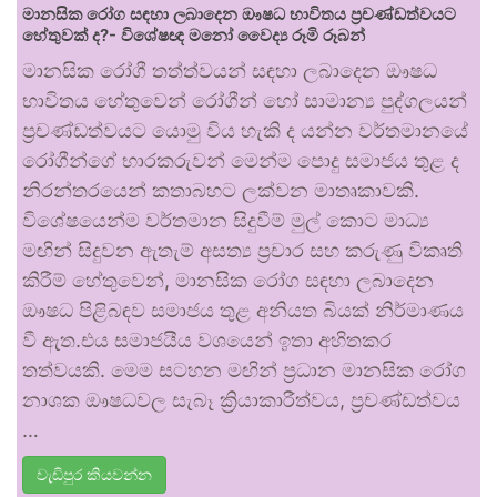
මානසික රෝග සඳහා ලබාදෙන ඖෂධ භාවිතය ප්‍රචණ්ඩත්වයට
හේතුවක් ද?- විශේෂඥ මනෝ වෛද්‍ය රූමි රූබන්
මානසික රෝගී තත්ත්වයන් සඳහා ලබාදෙන ඖෂධ
භාවිතය හේතුවෙන් රෝගීන් හෝ සාමාන්‍ය පුද්ගලයන්
ප්‍රචණ්ඩත්වයට යොමු විය හැකි ද යන්න වර්තමානයේ
රෝගීන්ගේ භාරකරුවන් මෙන්ම පොදු සමාජය තුළ ද
නිරන්තරයෙන් කතාබහට ලක්වන මාතෘකාවකි.
විශේෂයෙන්ම වර්තමාන සිදුවීම් මුල් කොට මාධ්‍ය
මඟින් සිදුවන ඇතැම් අසත්‍ය ප්‍රචාර සහ කරුණු විකෘති
කිරීම් හේතුවෙන්, මානසික රෝග සඳහා ලබාදෙන
ඖෂධ පිළිබඳව සමාජය තුළ අනියත බියක් නිර්මාණය
වී ඇත.එය සමාජයීය වශයෙන් ඉතා අහිතකර
තත්වයකි. මෙම සටහන මඟින් ප්‍රධාන මානසික රෝග
නාශක ඖෂධවල සැබෑ ක්‍රියාකාරීත්වය, ප්‍රචණ්ඩත්වය
…
වැඩිපුර කියවන්න