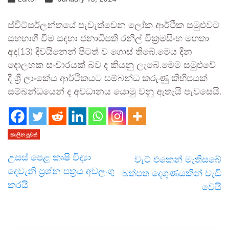
ස්විට්සර්ලන්තයේ පැවැත්වෙන ලෝක ආර්ථික සමුළුවට
සහභාගී වීම සඳහා ජනාධිපති රනිල් වික්‍රමසිංහ මහතා
අද(13) දිවයිනෙන් පිටත් ව ගොස් තිබේ.මෙය දින
දොලහක සංචාරයක් බව ද කියනු ලැබේ.මෙම සමුළුවේ
දී ශ්‍රී ලාංකේය ආර්ථිකයට සම්බන්ධ කරුණු කිහිපයක්
සම්බන්ධයෙන් ද අවධානය යොමු වනු ඇතැයි පැවසෙයි.
කාලීන පුවත්
උසස් පෙළ කෘෂි විද්‍යා
වැට් එකෙන් මැතිසබේ
දෙවැනි ප්‍රශ්න පත්‍රය අවලංගු
බත්පත දෙගුණයකින් වැඩි
කරයි
වෙයි