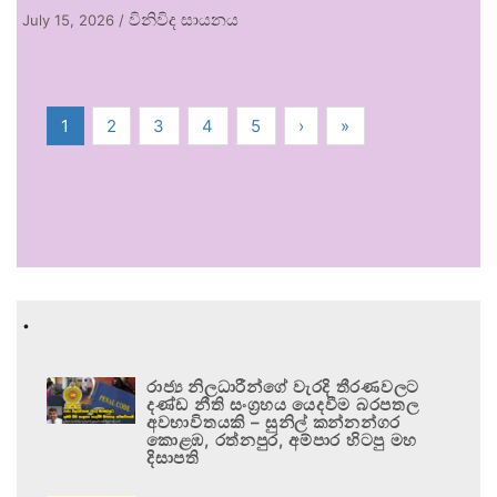
විනිවිද සායනය
July 15, 2026
/
1
2
3
4
5
›
»
.
රාජ්‍ය නිලධාරීන්ගේ වැරදි තීරණවලට
දණ්ඩ නීති සංග්‍රහය යෙදවීම බරපතල
අවභාවිතයකි – සුනිල් කන්නන්ගර
කොළඹ, රත්නපුර, අම්පාර හිටපු මහ
දිසාපති