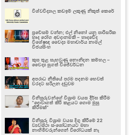
විශ්වවිද්‍යාල කඩඉම් ලකුණු නිකුත් කෙරේ
ප්‍රවේසම් වන්න; එල් නිනෝ යනු පාරිසරික
හෘද රෝග අවදානමකි – හෘදවේද
විශේෂඥ වෛද්‍ය මහාචාර්ය නාමල්
විජයසිංහ
කුස තුළ සැඟවුණු නොනිදන කම්හල –
වෛද්‍ය සුගත් විජේවර්ධන
අපරාධ නීතියේ පරම පදනම හෙවත්
වරදට සරිලන දඬුවම
විනිසුරුවන්ගේ විශ්‍රාම වයස දීර්ඝ කිරීම
“දොවාගත් කිරි කළයට ගොම මුසු
කිරීමක්”
විනිසුරු විශ්‍රාම වයස දිගු කිරීමේ 22
ව්‍යවස්ථා සංශෝධනයට මහා
නාහිමිවරුන්ගෙන් විරෝධයක් නෑ