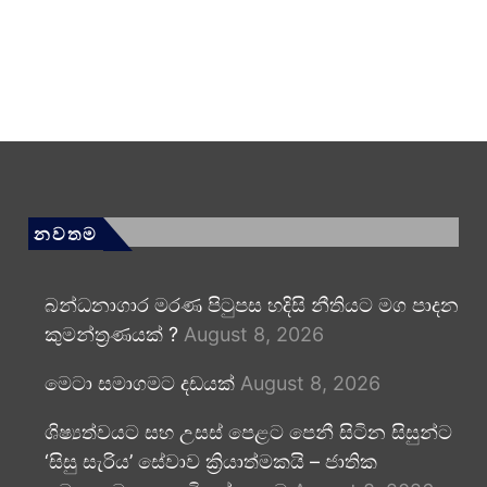
නවතම
බන්ධනාගාර මරණ පිටුපස හදිසි නීතියට මග පාදන
කුමන්ත්‍රණයක් ?
August 8, 2026
මෙටා සමාගමට දඩයක්
August 8, 2026
ශිෂ්‍යත්වයට සහ උසස් පෙළට පෙනී සිටින සිසුන්ට
‘සිසු සැරිය’ සේවාව ක්‍රියාත්මකයි – ජාතික