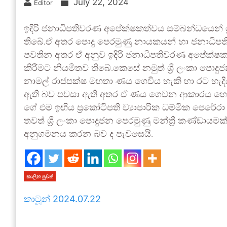
July 22, 2024
Editor
ඉදිරි ජනාධිපතිවරණ අපේක්ෂකත්වය සම්බන්ධයෙන් ශ්
තිබේ.ඒ අතර පොදු පෙරමුණු නායකයන් හා ජනාධිපති රන
පවතින අතර ඒ අනුව ඉදිරි ජනාධිපතිවරණ අපේක්ෂකයා
කිරීමට නියමිතව තිබේ.කෙසේ නමුත් ශ්‍රී ලංකා පොදුජ
නාමල් රාජපක්ෂ මහතා ණය ගෙවිය හැකි හා රට හැ
ඇති බව පවසා ඇති අතර ඒ ණය ගෙවන ආකාරය හෝ ක
ගේ එම ඉඟිය ප්‍රකෝටිපති ව්‍යාපාරික ධම්මික පෙර
තවත් ශ්‍රී ලංකා පොදුජන පෙරමුණු මන්ත්‍රී කණ්ඩා
අනුගමනය කරන බව ද පැවසෙයි.
කාලීන පුවත්
කාටූන් 2024.07.22