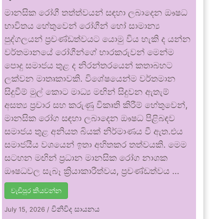
මානසික රෝගී තත්ත්වයන් සඳහා ලබාදෙන ඖෂධ
භාවිතය හේතුවෙන් රෝගීන් හෝ සාමාන්‍ය
පුද්ගලයන් ප්‍රචණ්ඩත්වයට යොමු විය හැකි ද යන්න
වර්තමානයේ රෝගීන්ගේ භාරකරුවන් මෙන්ම
පොදු සමාජය තුළ ද නිරන්තරයෙන් කතාබහට
ලක්වන මාතෘකාවකි. විශේෂයෙන්ම වර්තමාන
සිදුවීම් මුල් කොට මාධ්‍ය මඟින් සිදුවන ඇතැම්
අසත්‍ය ප්‍රචාර සහ කරුණු විකෘති කිරීම් හේතුවෙන්,
මානසික රෝග සඳහා ලබාදෙන ඖෂධ පිළිබඳව
සමාජය තුළ අනියත බියක් නිර්මාණය වී ඇත.එය
සමාජයීය වශයෙන් ඉතා අහිතකර තත්වයකි. මෙම
සටහන මඟින් ප්‍රධාන මානසික රෝග නාශක
ඖෂධවල සැබෑ ක්‍රියාකාරීත්වය, ප්‍රචණ්ඩත්වය …
වැඩිපුර කියවන්න
විනිවිද සායනය
July 15, 2026
/