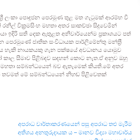
‍රී ලංකා පොදුජන පෙරමුණ තුළ මත ගැටුමක් ආරම්භ වී
ිල් වික්‍රමසිංහ මහතා අතර සාකච්ඡා සිදුවෙමින්
 ඉදිරි සති දෙක ඇතුළත අනිවාර්යෙන්ම ප්‍රකාශයට පත්
න පෙරමුණේ ජාතික සංවිධායක පාර්ලිමේන්තු මන්ත‍්‍රී
දිය හැකි නායකයකු ගැන පක්ෂයේ අවධානය යොමුව
ාල සීමාව පිළිබඳව සඳහන් කොට නැත.ඒ අනුව ඔහු
ේරා මහතා සම්බන්ධයෙන් බව ඇතැමෙක් කියති.මේ අතර
යමක් තවමත් මේ සම්බන්ධයෙන් නිහඬ පිළිවෙතක්
අපරාධ වාර්තාකරණයෙන් පසු අපරාධ තළු මැරීම
අතිශය අනතුරුදායක ය – මානව විද්‍යා මහාචාර්ය