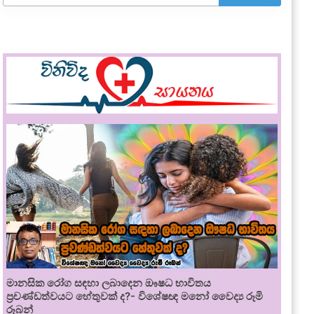
මානසික රෝග සඳහා ලබාදෙන ඖෂධ භාවිතය
ප්‍රචණ්ඩත්වයට හේතුවක් ද?- විශේෂඥ මනෝ වෛද්‍ය රූමි
රූබන්