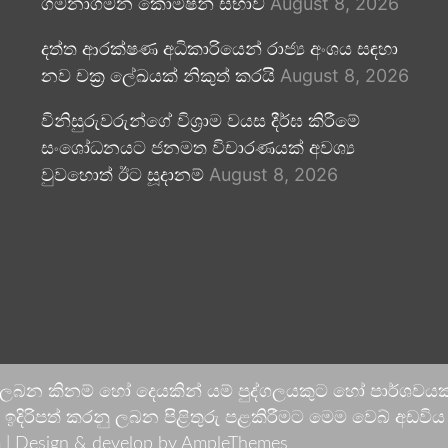
ගමනාගමන කොමිෂන් සභාව
August 8, 2026
දත්ත ආරක්ෂණ අධිකාරියෙන් රාජ්‍ය අංශය සඳහා
නව චක්‍ර ලේඛයක් නිකුත් කරයි
August 8, 2026
විනිසුරුවරුන්ගේ විශ්‍රාම වයස දීර්ඝ කිරීමේ
සංශෝධනයට ජනමත විචාරණයක් අවශ්‍ය
වුවහොත් ඊට සූදානම්
August 8, 2026
 ලබන කිනම් හෝ දෙයකින් යම් පුද්ගලයකුට හෝ පාර්ශවයකට
දිරිපත් කරනු ලබන පිළිතුරු පළකිරීමට මෙම වෙබ් අඩවිය ආච
 |
Design & develop by AmpleThemes