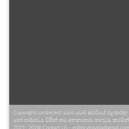
Copyrights protected: මෙම වෙබ් අඩවියේ පළකරනු
හෝ පාර්ශවය විසින් තම අනන්‍යතාව තහවුරු කරමින් ඉ
2021- 2024| Contact Us - editor.vinivida@gmail.com