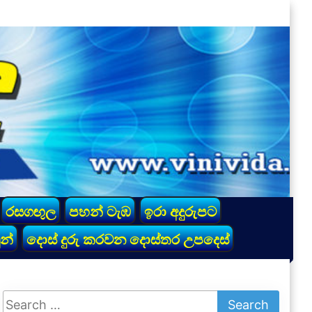
රසගඟුල
පහන් ටැඹ
ඉරා අදුරුපට
න්
දොස් දුරු කරවන දොස්තර උපදෙස්