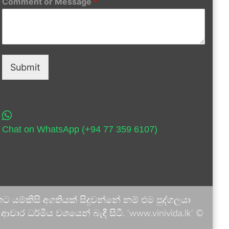
Comment or Message
*
Submit
Chat on WhatsApp (+94 77 359 6107)
 යම්කිසි අගතියක් සිදුවන්නේ නම් එම පුද්ගලයා
ාර ධර්මීය වශයෙන් බැඳී සිටී. 'www.vinivida.lk' ©