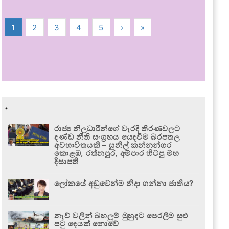
1
2
3
4
5
›
»
.
රාජ්‍ය නිලධාරීන්ගේ වැරදි තීරණවලට
දණ්ඩ නීති සංග්‍රහය යෙදවීම බරපතල
අවභාවිතයකි – සුනිල් කන්නන්ගර
කොළඹ, රත්නපුර, අම්පාර හිටපු මහ
දිසාපති
ලෝකයේ අඩුවෙන්ම නිදා ගන්නා ජාතිය?
නැව් වලින් බහලුම් මුහුදට පෙරලීම සුළු
පටු දෙයක් නොවේ