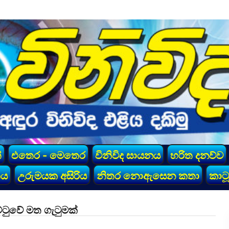
්
එතෙර - මෙතෙර
විනිවිද සායනය
හරිත දනව්ව
කය
උරුමයක අසිරිය
නිතර නොඇසෙන කතා
කාටූ
ුවේ මත ගැටුමක්