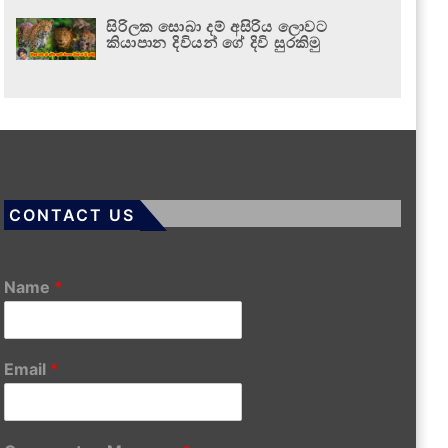
සිරිලක සොබා දම් අසිරිය ලොවට
කියාපාන දිවියන් ගේ දිවි සුරකිමු
CONTACT US
Name
*
Email
*