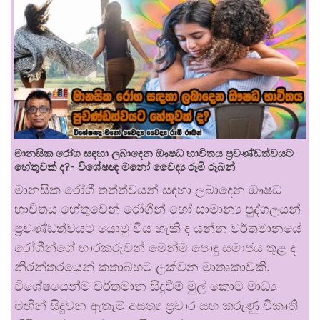
මානසික රෝග සඳහා ලබාදෙන ඖෂධ භාවිතය ප්‍රචණ්ඩත්වයට
හේතුවක් ද?- විශේෂඥ මනෝ වෛද්‍ය රූමි රූබන්
මානසික රෝගී තත්ත්වයන් සඳහා ලබාදෙන ඖෂධ
භාවිතය හේතුවෙන් රෝගීන් හෝ සාමාන්‍ය පුද්ගලයන්
ප්‍රචණ්ඩත්වයට යොමු විය හැකි ද යන්න වර්තමානයේ
රෝගීන්ගේ භාරකරුවන් මෙන්ම පොදු සමාජය තුළ ද
නිරන්තරයෙන් කතාබහට ලක්වන මාතෘකාවකි.
විශේෂයෙන්ම වර්තමාන සිදුවීම් මුල් කොට මාධ්‍ය
මඟින් සිදුවන ඇතැම් අසත්‍ය ප්‍රචාර සහ කරුණු විකෘති