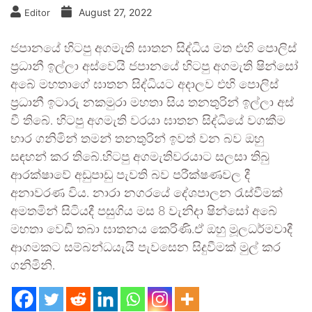
August 27, 2022
Editor
ජපානයේ හිටපු අගමැති ඝාතන සිද්ධිය මත එහි පොලිස්
ප්‍රධානී ඉල්ලා අස්වෙයි ජපානයේ හිටපු අගමැති ෂින්සෝ
අබේ මහතාගේ ඝාතන සිද්ධියට අදාලව එහි පොලිස්
ප්‍රධානී ඉටාරු නකමුරා මහතා සිය තනතුරින් ඉල්ලා අස්
වී තිබේ. හිටපු අගමැති වරයා ඝාතන සිද්ධියේ වගකීම
භාර ගනිමින් තමන් තනතුරින් ඉවත් වන බව ඔහු
සඳහන් කර තිබේ.හිටපු අගමැතිවරයාට සලසා තිබු
ආරක්ෂාවේ අඩුපාඩු පැවති බව පරීක්ෂණවල දී
අනාවරණ විය. නාරා නගරයේ දේශපාලන රැස්වීමක්
අමතමින් සිටියදී පසුගිය මස 8 වැනිදා ෂින්සෝ අබේ
මහතා වෙඩි තබා ඝාතනය කෙරිණි.ඒ ඔහු මූලධර්මවාදී
ආගමකට සම්බන්ධයැයි පැවසෙන සිදුවීමක් මුල් කර
ගනිමිනි.