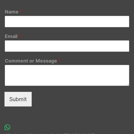
Name
*
Email
*
Comment or Message
*
Submit