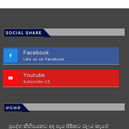
SOCIAL SHARE
Facebook
Like us on Facebook
Youtube
Subscribe US
නවතම
ප්‍රදේශ කිහිපයකට අද පැය 05කට ජලය කැපේ