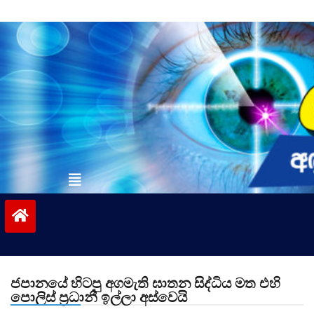
Skip
to
content
vinivida.lk
ජපානයේ හිටපු අගමැති ඝාතන සිද්ධිය මත එහි
පොලිස් ප්‍රධානී ඉල්ලා අස්වෙයි