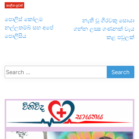
කාලීන පුවත්
පොලිස් කෝලම
නැති වූ ගිරවකු සොයා
නල්ලතම්බ් සහ අපේ
ගන්න ලක්‍ෂ ගණනක් වැය
පොලීසිය
කළ පවුලක්