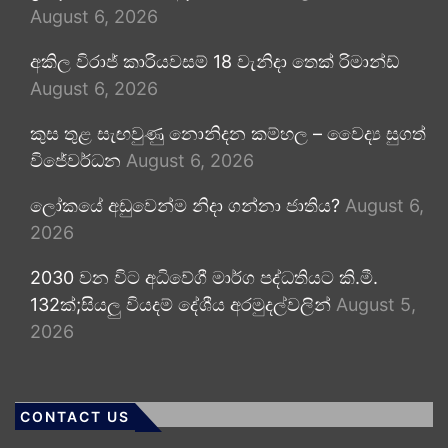
August 6, 2026
අකිල විරාජ් කාරියවසම් 18 වැනිදා තෙක් රිමාන්ඩ්
August 6, 2026
කුස තුළ සැඟවුණු නොනිදන කම්හල – වෛද්‍ය සුගත්
විජේවර්ධන
August 6, 2026
ලෝකයේ අඩුවෙන්ම නිදා ගන්නා ජාතිය?
August 6,
2026
2030 වන විට අධිවේගී මාර්ග පද්ධතියට කි.මී.
132ක්;සියලු වියදම් දේශීය අරමුදල්වලින්
August 5,
2026
CONTACT US