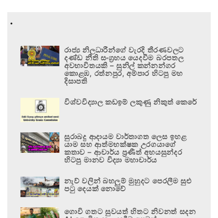
.
රාජ්‍ය නිලධාරීන්ගේ වැරදි තීරණවලට
දණ්ඩ නීති සංග්‍රහය යෙදවීම බරපතල
අවභාවිතයකි – සුනිල් කන්නන්ගර
කොළඹ, රත්නපුර, අම්පාර හිටපු මහ
දිසාපති
විශ්වවිද්‍යාල කඩඉම් ලකුණු නිකුත් කෙරේ
සුරාබදු ආදායම වාර්තාගත ලෙස ඉහළ
යාම සහ ආත්මභක්ෂක උරගයාගේ
කතාව – ආචාර්ය ප්‍රණීත් අභයසුන්දර
හිටපු මානව විද්‍යා මහාචාර්ය
නැව් වලින් බහලුම් මුහුදට පෙරලීම සුළු
පටු දෙයක් නොවේ
ගොවි ගතට සුවයත් හිතට නිවනත් සදන