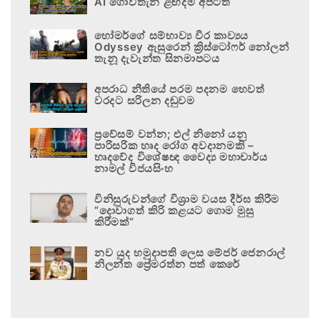
AI ගොවිතැන ළඟදීම අපටත්
හෝමර්ගේ සම්භාව්‍ය වීර කාව්‍යය
Odyssey ඇසුරෙන් ක්‍රිස්ටෝෆර් නෝලන්
තැනූ දැවැන්ත සිනමාපටය
අපරාධ නීතියේ පරම පදනම හෙවත්
වරදට සරිලන දඬුවම
ප්‍රවේසම් වන්න; එල් නිනෝ යනු
පාරිසරික හෘද රෝග අවදානමකි –
හෘදවේද විශේෂඥ වෛද්‍ය මහාචාර්ය
නාමල් විජයසිංහ
විනිසුරුවන්ගේ විශ්‍රාම වයස දීර්ඝ කිරීම
“දොවාගත් කිරි කළයට ගොම මුසු
කිරීමක්”
නව යුද හමුදාපති ලෙස මේජර් ජෙනරාල්
නිලන්ත ප්‍රේමරත්න පත් කෙරේ