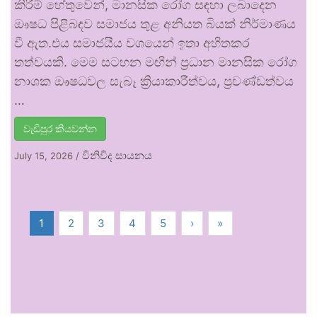
කිරීම් හේතුවෙන්, මානසික රෝග සඳහා ලබාදෙන
ඖෂධ පිළිබඳව සමාජය තුළ අනියත බියක් නිර්මාණය
වී ඇත.එය සමාජයීය වශයෙන් ඉතා අහිතකර
තත්වයකි. මෙම සටහන මඟින් ප්‍රධාන මානසික රෝග
නාශක ඖෂධවල සැබෑ ක්‍රියාකාරීත්වය, ප්‍රචණ්ඩත්වය
…
වැඩිපුර කියවන්න
විනිවිද සායනය
July 15, 2026
/
1
2
3
4
5
›
»