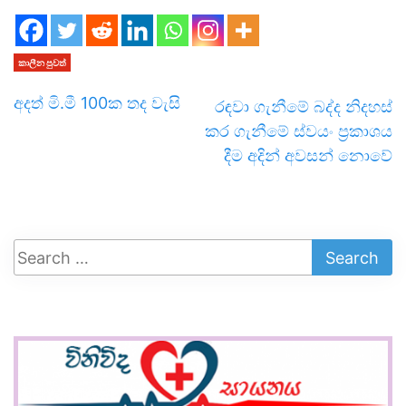
කාලීන පුවත්
අදත් මි.මී 100ක තද වැසි
රඳවා ගැනීමේ බද්ද නිදහස්
කර ගැනීමේ ස්වයං ප්‍රකාශය
දීම අදින් අවසන් නොවේ