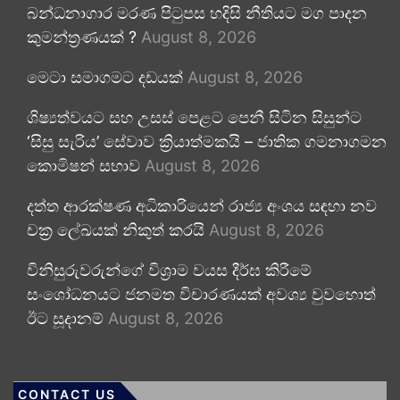
බන්ධනාගාර මරණ පිටුපස හදිසි නීතියට මග පාදන
කුමන්ත්‍රණයක් ?
August 8, 2026
මෙටා සමාගමට දඩයක්
August 8, 2026
ශිෂ්‍යත්වයට සහ උසස් පෙළට පෙනී සිටින සිසුන්ට
‘සිසු සැරිය’ සේවාව ක්‍රියාත්මකයි – ජාතික ගමනාගමන
කොමිෂන් සභාව
August 8, 2026
දත්ත ආරක්ෂණ අධිකාරියෙන් රාජ්‍ය අංශය සඳහා නව
චක්‍ර ලේඛයක් නිකුත් කරයි
August 8, 2026
විනිසුරුවරුන්ගේ විශ්‍රාම වයස දීර්ඝ කිරීමේ
සංශෝධනයට ජනමත විචාරණයක් අවශ්‍ය වුවහොත්
ඊට සූදානම්
August 8, 2026
CONTACT US