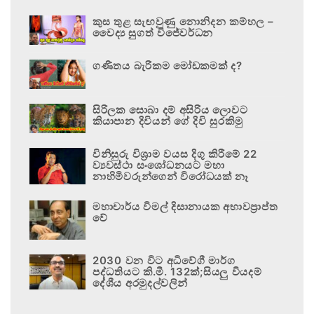
කුස තුළ සැඟවුණු නොනිදන කම්හල –
වෛද්‍ය සුගත් විජේවර්ධන
ගණිතය බැරිකම මෝඩකමක් ද?
සිරිලක සොබා දම් අසිරිය ලොවට
කියාපාන දිවියන් ගේ දිවි සුරකිමු
විනිසුරු විශ්‍රාම වයස දිගු කිරීමේ 22
ව්‍යවස්ථා සංශෝධනයට මහා
නාහිමිවරුන්ගෙන් විරෝධයක් නෑ
මහාචාර්ය විමල් දිසානායක අභාවප්‍රාප්ත
වේ
2030 වන විට අධිවේගී මාර්ග
පද්ධතියට කි.මී. 132ක්;සියලු වියදම්
දේශීය අරමුදල්වලින්