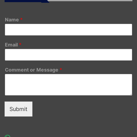
Name
*
Email
*
Comment or Message
*
Submit