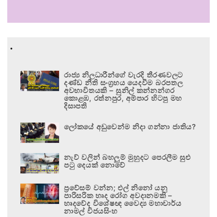
.
රාජ්‍ය නිලධාරීන්ගේ වැරදි තීරණවලට
දණ්ඩ නීති සංග්‍රහය යෙදවීම බරපතල
අවභාවිතයකි – සුනිල් කන්නන්ගර
කොළඹ, රත්නපුර, අම්පාර හිටපු මහ
දිසාපති
ලෝකයේ අඩුවෙන්ම නිදා ගන්නා ජාතිය?
නැව් වලින් බහලුම් මුහුදට පෙරලීම සුළු
පටු දෙයක් නොවේ
ප්‍රවේසම් වන්න; එල් නිනෝ යනු
පාරිසරික හෘද රෝග අවදානමකි –
හෘදවේද විශේෂඥ වෛද්‍ය මහාචාර්ය
නාමල් විජයසිංහ