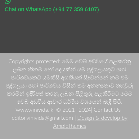
Chat on WhatsApp (+94 77 359 6107)
Copyrights protected: මෙම වෙබ් අඩවියේ පළකරනු
ලබන කිනම් හෝ දෙයකින් යම් පුද්ගලයකුට හෝ
පාර්ශවයකට යම්කිසි අගතියක් සිදුවන්නේ නම් එම
පුද්ගලයා හෝ පාර්ශවය විසින් තම අනන්‍යතාව තහවුරු
කරමින් ඉදිරිපත් කරනු ලබන පිළිතුරු පළකිරීමට මෙම
වෙබ් අඩවිය ආචාර ධර්මීය වශයෙන් බැඳී සිටී.
'www.vinivida.lk' © 2021- 2024| Contact Us -
editor.vinivida@gmail.com |
Design & develop by
AmpleThemes