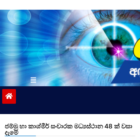
Skip
to
content
vinivida.lk
ජම්මු හා කාශ්මීර් සංචාරක මධ්‍යස්ථාන 48 ක් වසා
දැමේ