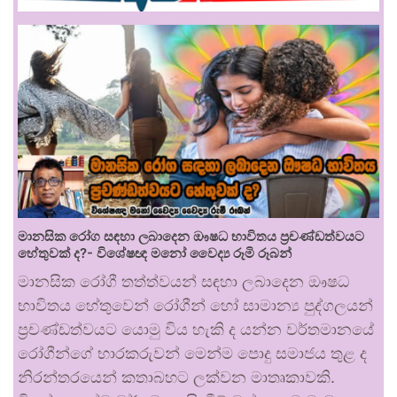
මානසික රෝග සඳහා ලබාදෙන ඖෂධ භාවිතය ප්‍රචණ්ඩත්වයට
හේතුවක් ද?- විශේෂඥ මනෝ වෛද්‍ය රූමි රූබන්
මානසික රෝගී තත්ත්වයන් සඳහා ලබාදෙන ඖෂධ
භාවිතය හේතුවෙන් රෝගීන් හෝ සාමාන්‍ය පුද්ගලයන්
ප්‍රචණ්ඩත්වයට යොමු විය හැකි ද යන්න වර්තමානයේ
රෝගීන්ගේ භාරකරුවන් මෙන්ම පොදු සමාජය තුළ ද
නිරන්තරයෙන් කතාබහට ලක්වන මාතෘකාවකි.