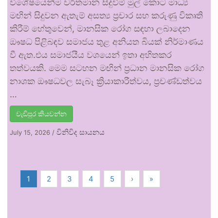
විශේෂයෙන්ම වර්තමාන සිදුවීම් මුල් කොට මාධ්‍ය
මඟින් සිදුවන ඇතැම් අසත්‍ය ප්‍රචාර සහ කරුණු විකෘති
කිරීම් හේතුවෙන්, මානසික රෝග සඳහා ලබාදෙන
ඖෂධ පිළිබඳව සමාජය තුළ අනියත බියක් නිර්මාණය
වී ඇත.එය සමාජයීය වශයෙන් ඉතා අහිතකර
තත්වයකි. මෙම සටහන මඟින් ප්‍රධාන මානසික රෝග
නාශක ඖෂධවල සැබෑ ක්‍රියාකාරීත්වය, ප්‍රචණ්ඩත්වය
…
වැඩිපුර කියවන්න
විනිවිද සායනය
July 15, 2026
/
1
2
3
4
5
›
»