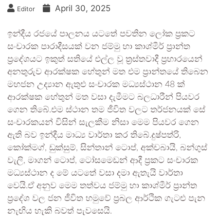
April 30, 2025
Editor
ඉන්දීය රජයේ පාලනය යටතේ පවතින ලෝක ප්‍රකට
සංචාරක පාරාදීසයක් වන ජම්මු හා කාශ්මීර් ප්‍රාන්ත
ප්‍රදේශයට ඉකුත් සතියේ එල්ල වූ ත්‍රස්තවාදී ප්‍රහාරයෙන්
අනතුරුව ආරක්ෂක හේතුන් මත එම ප්‍රාන්තයේ තිබෙන
මහජන උද්‍යාන ඇතුළු සංචාරක මධ්‍යස්ථාන 48 ක්
ආරක්ෂක හේතුන් මත වසා දැමීමට බලධාරීන් පියවර
ගෙන තිබේ.එම ස්ථාන තම ජීවිත වලට තර්ජනයක් සේ
සංචාරකයන් විසින් සැලකීම නිසා මෙම පියවර ගෙන
ඇති බව ඉන්දීය මාධ්‍ය වාර්තා කර තිබේ.දුෂ්පත්රි,
කෝක්මග්, ඩුක්සුම්, සින්තාන් ටොප්, අක්චබායි, බන්ගුස්
වැලි, මාගන් ටොප්, ටෝසමෙඩන් ආදී ප්‍රකට සංචාරක
මධ්‍යස්ථාන ද මේ යටතේ වසා දමා ඇතැ‍යි වාර්තා
වෙයි.ඒ අනුව මෙම තත්වය ජම්මු හා කාශ්මීර් ප්‍රාන්ත
ප්‍රදේශ වල ජන ජීවිත හමුවේ ප්‍රබල ආර්ථික ගැටළු පැන
නැඟිය හැකි බවත් පැවසෙයි.