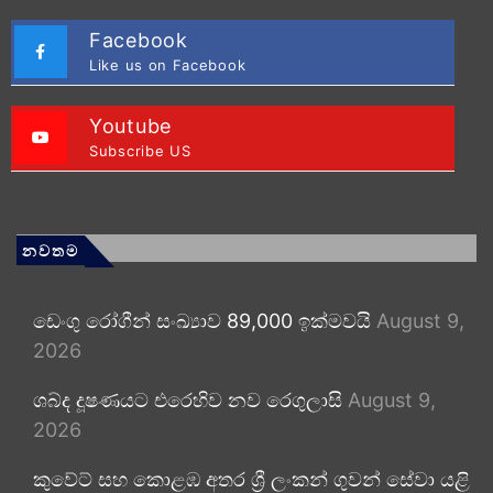
Facebook
Like us on Facebook
Youtube
Subscribe US
නවතම
ඩෙංගු රෝගීන් සංඛ්‍යාව 89,000 ඉක්මවයි
August 9,
2026
ශබ්ද දූෂණයට එරෙහිව නව රෙගුලාසි
August 9,
2026
කුවේට් සහ කොළඹ අතර ශ්‍රී ලංකන් ගුවන් සේවා යළි