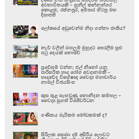
අවභාවිතයකි – සුනිල් කන්නන්ගර
කොළඹ, රත්නපුර, අම්පාර හිටපු මහ
දිසාපති
ලෝකයේ අඩුවෙන්ම නිදා ගන්නා ජාතිය?
නැව් වලින් බහලුම් මුහුදට පෙරලීම සුළු
පටු දෙයක් නොවේ
ප්‍රවේසම් වන්න; එල් නිනෝ යනු
පාරිසරික හෘද රෝග අවදානමකි –
හෘදවේද විශේෂඥ වෛද්‍ය මහාචාර්ය
නාමල් විජයසිංහ
කුස තුළ සැඟවුණු නොනිදන කම්හල –
වෛද්‍ය සුගත් විජේවර්ධන
ගණිතය බැරිකම මෝඩකමක් ද?
සිරිලක සොබා දම් අසිරිය ලොවට