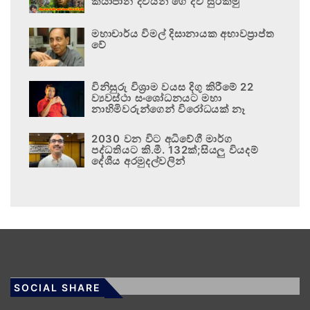
කියාපාන දිවියන් ගේ දිවි සුරකිමු
මහාචාර්ය විමල් දිසානායක අභාවප්‍රාප්ත
වේ
විනිසුරු විශ්‍රාම වයස දිගු කිරීමේ 22
ව්‍යවස්ථා සංශෝධනයට මහා
නාහිමිවරුන්ගෙන් විරෝධයක් නෑ
2030 වන විට අධිවේගී මාර්ග
පද්ධතියට කි.මී. 132ක්;සියලු වියදම්
දේශීය අරමුදල්වලින්
SOCIAL SHARE