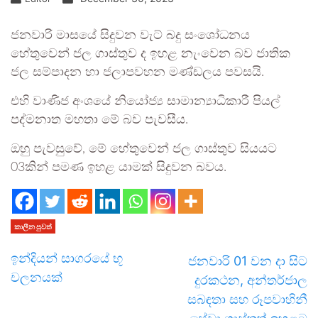
ජනවාරි මාසයේ සිදුවන වැට් බදු සංශෝධනය
හේතුවෙන් ජල ගාස්තුව ද ඉහළ නැංවෙන බව ජාතික
ජල සම්පාදන හා ජලාපවහන මණ්ඩලය පවසයි.
එහි වාණිජ අංශයේ නියෝජ්‍ය සාමාන්‍යාධිකාරී පියල්
පද්මනාත මහතා මේ බව පැවසීය.
ඔහු පැවසුවේ, මේ හේතුවෙන් ජල ගාස්තුව සියයට
03කින් පමණ ඉහළ යාමක් සිදුවන බවය.
කාලීන පුවත්
ඉන්දියන් සාගරයේ භූ
ජනවාරි 01 වන දා සිට
චලනයක්
දුරකථන, අන්තර්ජාල
සබඳතා සහ රූපවාහිනී