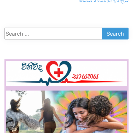
සේවා ගාස්තුත් ඉහළට