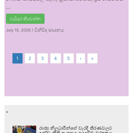
…
වැඩිපුර කියවන්න
විනිවිද සායනය
July 15, 2026
/
1
2
3
4
5
›
»
.
රාජ්‍ය නිලධාරීන්ගේ වැරදි තීරණවලට
දණ්ඩ නීති සංග්‍රහය යෙදවීම බරපතල