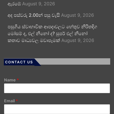
ඇරඹේ
August 9, 2026
අද පස්වරු 2.00න් පසු වැසි
August 9, 2026
පසුගිය ස්වාභාවික ආපදාවලට හේතුව නිරිතදිග
මෝසම් ද, එල් නිනෝ ද? සුපර් එල් නිනෝ
කතාව මාධ්‍යවල මවාපෑමක්
August 9, 2026
CONTACT US
Name
*
Email
*