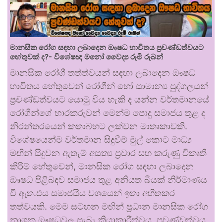
මානසික රෝග සඳහා ලබාදෙන ඖෂධ භාවිතය ප්‍රචණ්ඩත්වයට
හේතුවක් ද?- විශේෂඥ මනෝ වෛද්‍ය රූමි රූබන්
මානසික රෝගී තත්ත්වයන් සඳහා ලබාදෙන ඖෂධ
භාවිතය හේතුවෙන් රෝගීන් හෝ සාමාන්‍ය පුද්ගලයන්
ප්‍රචණ්ඩත්වයට යොමු විය හැකි ද යන්න වර්තමානයේ
රෝගීන්ගේ භාරකරුවන් මෙන්ම පොදු සමාජය තුළ ද
නිරන්තරයෙන් කතාබහට ලක්වන මාතෘකාවකි.
විශේෂයෙන්ම වර්තමාන සිදුවීම් මුල් කොට මාධ්‍ය
මඟින් සිදුවන ඇතැම් අසත්‍ය ප්‍රචාර සහ කරුණු විකෘති
කිරීම් හේතුවෙන්, මානසික රෝග සඳහා ලබාදෙන
ඖෂධ පිළිබඳව සමාජය තුළ අනියත බියක් නිර්මාණය
වී ඇත.එය සමාජයීය වශයෙන් ඉතා අහිතකර
තත්වයකි. මෙම සටහන මඟින් ප්‍රධාන මානසික රෝග
නාශක ඖෂධවල සැබෑ ක්‍රියාකාරීත්වය, ප්‍රචණ්ඩත්වය