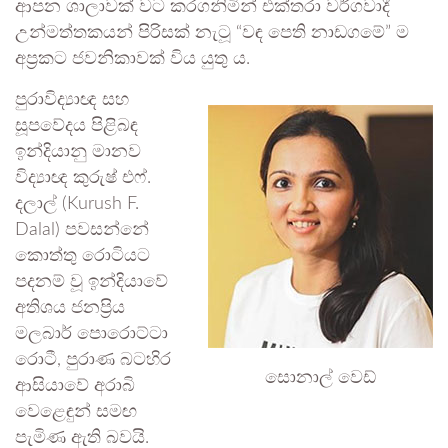
ආපන ශාලාවක් වට කරගනිමින් එක්තරා වර්ගවාදී
උන්මත්තකයන් පිරිසක් නැටූ “වඳ පෙති නාඩගමේ” ම
අප්‍රකට ජවනිකාවක් විය යුතු ය.
පුරාවිද්‍යාඥ සහ
සූපවේදය පිළිබඳ
ඉන්දියානු මානව
විද්‍යාඥ කුරුෂ් එෆ්.
දලාල් (Kurush F.
Dalal) පවසන්නේ
කොත්තු රොටියට
පදනම් වූ ඉන්දියාවේ
අතිශය ජනප්‍රිය
මලබාර් පොරොට්ටා
රොටී, පුරාණ බටහිර
සොනාල් වෙඩ්
ආසියාවේ අරාබි
වෙළෙඳුන් සමඟ
පැමිණ ඇති බවයි.