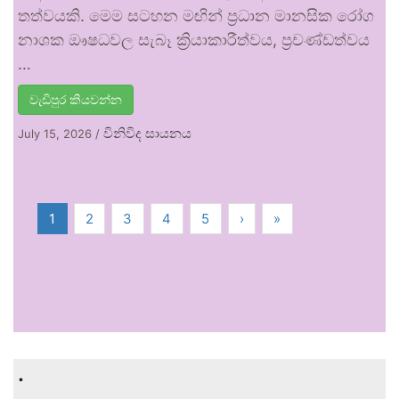
තත්වයකි. මෙම සටහන මඟින් ප්‍රධාන මානසික රෝග
නාශක ඖෂධවල සැබෑ ක්‍රියාකාරීත්වය, ප්‍රචණ්ඩත්වය
…
වැඩිපුර කියවන්න
විනිවිද සායනය
July 15, 2026
/
1
2
3
4
5
›
»
.