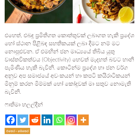
එහෙත්, එබඳු ප්‍රමිතිගත කොත්තුවක් ලබාගත හැකි ප්‍රදේශ
හෝ ස්ථාන පිළිබඳ සහතිකයක් ලබා දීමට නම් මට
නොපුළුවන. ඒ එමඟින් ජන මාධ්‍යයේ තිබිය යුතු
වාස්තවිකත්වය (Objectivity) හෙවත් මැදහත් බවට හානි
පැමිණිය හැකි බැවිනි. කොටින්ම ප්‍රදේශ හා ජන වර්ග
අනුව අප සමාජයේ අවංකයන් හා කපටි කයිරාටිකයන්
මිනුම් කරන මිම්මක් හෝ කෝදුවක් මා සතුව නොමැති
බැවිනි.
ෆාතිමා හලල්දීන්
එතෙර - මෙතෙර