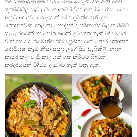
හුදු රසකාරකයකට වඩා ඖෂධීය ගුණයක් ඇති අපේ
කුළුබඩුවල සැබෑ වටිනාකම ඔවුන් දැන සිටි නිසා ය. ඒ
අනුව අද පවා එලෙස නියමිත ප්‍රමිතියෙන් යුතු
කොත්තුවක්, සාල්නා හොද්දක් ද සමඟ රස බලන ඔබට
සැබෑ රසයක් හා පෝෂණයක් ලබාගත හැකි බව මගේ
විශ්වාසයයි. එමෙන්ම එවිට ප්‍රමිතියෙන් තොර කොත්තු
රොටියක් කෑම නිසා පසුදා උදේ සිට වැසිකිළි, නාන
කාමර තුළ වැඩි කාලයක් ගත කිරීමට සිදුවන
කරදරයෙන් මිදීමට ද ඔබට හැකි වනු ඇත.