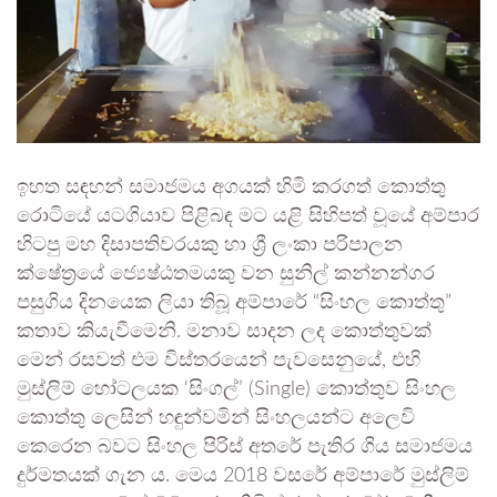
ඉහත සඳහන් සමාජමය අගයක් හිමි කරගත් කොත්තු
රොටියේ යටගියාව පිළිබඳ මට යළි සිහිපත් වූයේ අම්පාර
හිටපු මහ දිසාපතිවරයකු හා ශ්‍රී ලංකා පරිපාලන
ක්ෂේත්‍රයේ ජ්‍යෙෂ්ඨතමයකු වන සුනිල් කන්නන්ගර
පසුගිය දිනයෙක ලියා තිබූ අම්පාරේ “සිංහල කොත්තු”
කතාව කියැවීමෙනි. මනාව සාදන ලද කොත්තුවක්
මෙන් රසවත් එම විස්තරයෙන් පැවසෙනුයේ, එහි
මුස්ලිම් හෝටලයක ‘සිංගල්’ (Single) කොත්තුව සිංහල
කොත්තු ලෙසින් හඳුන්වමින් සිංහලයන්ට අලෙවි
කෙරෙන බවට සිංහල පිරිස් අතරේ පැතිර ගිය සමාජමය
දුර්මතයක් ගැන ය. මෙය 2018 වසරේ අම්පාරේ මුස්ලිම්