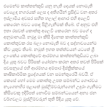
එමෙන්ම කාත්තන්කුඩි යනු නැති දෙයක් නොමැති
වෙළෙඳ නගරයක් ලෙස ද අතිශයින් ප්‍රසිද්ධ වන අතර
ඉස්ලාමීය අවසර සහිත හලාල් ආහාර එහි අලෙවි
කෙරෙන බවට පොදු පිළිගැනීමක් තිබේ. ඒ අනුව එහි
ඉතා රසවත් කොත්තු අලෙවි කෙරෙන බව මගේ ද
අනුමානයයි. නමුදු මා කිසි දිනෙක කාත්තන්කුඩි
කොත්තුවක රස බලා නොමැති බව ද සද්භාවයෙන්ම
කිව යුතුව තිබේ. නමුත් ඉහත තත්ත්වයන් යටතේ ශ්‍රී
ලාංකේය කොත්තුවේ ආරම්භය කාත්තන්කුඩියට ලබා
දිය යුතු බවට පිරිසක් යෝජනා කරන අතර තවත් පිරිසක්
පවසනුයේ එහි ආරම්භය අම්පාර දිස්ත්‍රික්කයේ
කෘෂිකාර්මික ප්‍රදේශයක් වන සමන්තුරෙයි බවයි. ඒ
කෙසේ හෝ මෙම කොත්තු උපත සම්බන්ධ ගෞරවය
නැගෙනහිර පළාතේ මුස්ලිම්වරුන්ගෙන් උදුරා ගැනීමට
කිසිවෙකු ඉදිරිපත් නොවීම සම්බන්ධයෙන් අන්‍ය ජන
වර්ගවලට මුස්ලිම්වරුන් තුති පිදිය යුතු වේ.