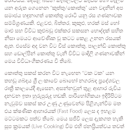
රොටියයි. දෙමළ බසින් කැබලිවලට කැඩීම හෝ තැලීම
යන අරුත ගෙනෙන “කුත්තු/කොත්තු” යන වදනින් අප
සමාජය හඳුනාගත් කොත්තු රොටි යනු රස ගණනාවක
සම්මිශ්‍රණයකි. එළවළු, බිත්තර, කුකුළු, හරක් මස් හෝ
මාළු සහ විවිධ කුළුබඩු එක්කර සකසන හොද්දක් සහිත
නිසා මෙයට ආවේණික වූ කටට කෙළ උනන රසයක්
ඇත. එසේම අද වන විට චීස් කොත්තු, පාලන්ඩි කොත්තු
සහ ඩොල්පින් කොත්තු වැනි විවිධ මාදිලි ගණනාවකින්
මෙය විවිධාංගීකරණය වී තිබේ.
කොත්තු සකස් කරන විට නැඟෙන “ටක ටක” යන
තහඩු ශබ්දය ශ්‍රී ලංකාවේ බොහෝ නගරබද ප්‍රදේශවල
රාත්‍රී කාලයේදී ඇසෙන, අසන්නවුන් තුළ ආහාර රුචිය
දනවන ඉතා හුරුපුරුදු හඬකි. පාරිභෝගිකයා ඉදිරිපිටම
නැවුම්ව සකස් කර උණු උණුවෙන්ම පිළිගැන්වීම මත
එය ක්ෂණික ආහාරයක් (Fast Food) ලෙස ද ඉහළම
මට්ටමකට පත්ව තිබේ. මෙය සජීවී ලෙස දැකගත හැකි
සූප ක්‍රමයක් (Live Cooking) වීම එහි ජනප්‍රියත්වය තවත්