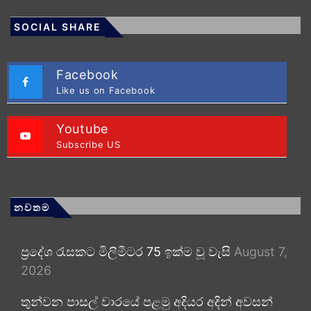
SOCIAL SHARE
Facebook
Like us on Facebook
Youtube
Subscribe US
නවතම
ප්‍රදේශ රැසකට මිලිමීටර 75 ඉක්ම වූ වැසි
August 7,
2026
තුන්වන පාසල් වාරයේ පළමු අදියර අදින් අවසන්