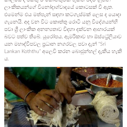
ලාංකිකයන්ගේ විනෝදාශ්වාදයේ කොටසක් වී ඇත.
එමෙන්ම එය මත්පැන් සඳහා කටගැස්මක් ලෙස ද යොදා
ගැනෙයි. අද වන විට කොත්තු රොටි යනු විදේශයන්හි
පවා ශ්‍රී ලාංකික අනන්‍යතාව විදහා දක්වන ආහාරයක්
බවට පත්ව තිබේ. යුරෝපය, ඇමරිකාව හා ඕස්ට්‍රේලියාව
යන මහාද්වීපවල ප්‍රධාන නගරවල පවා දැන් “Sri
Lankan Koththu” අලෙවි කරන බොජුන්හල් දැකිය හැකි
ය.