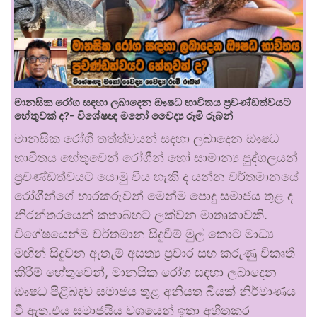
මානසික රෝග සඳහා ලබාදෙන ඖෂධ භාවිතය ප්‍රචණ්ඩත්වයට
හේතුවක් ද?- විශේෂඥ මනෝ වෛද්‍ය රූමි රූබන්
මානසික රෝගී තත්ත්වයන් සඳහා ලබාදෙන ඖෂධ
භාවිතය හේතුවෙන් රෝගීන් හෝ සාමාන්‍ය පුද්ගලයන්
ප්‍රචණ්ඩත්වයට යොමු විය හැකි ද යන්න වර්තමානයේ
රෝගීන්ගේ භාරකරුවන් මෙන්ම පොදු සමාජය තුළ ද
නිරන්තරයෙන් කතාබහට ලක්වන මාතෘකාවකි.
විශේෂයෙන්ම වර්තමාන සිදුවීම් මුල් කොට මාධ්‍ය
මඟින් සිදුවන ඇතැම් අසත්‍ය ප්‍රචාර සහ කරුණු විකෘති
කිරීම් හේතුවෙන්, මානසික රෝග සඳහා ලබාදෙන
ඖෂධ පිළිබඳව සමාජය තුළ අනියත බියක් නිර්මාණය
වී ඇත.එය සමාජයීය වශයෙන් ඉතා අහිතකර