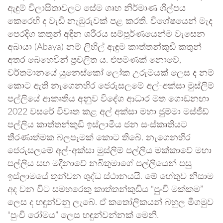
ඇඳුම් විලාසිතාවලට සේම ගෘහ නිර්මාණ ශිල්පය
කෙරෙහි ද වැඩි නැඹුරුවක් පළ කරති. විශේෂයෙන් මැද
පෙරදිග කතුන් අඳින ශරීරය සම්පූර්ණයෙන්ම වැසෙන
අබායා (Abaya) නම් ලිහිල් ඇඳුම කාත්තන්කුඩි කතුන්
අතර බෙහෙවින් ප්‍රචලිත ය. එපමණක් නොවේ,
වර්තමානයේ යුනෙස්කෝ ලෝක උරුමයක් ලෙස ද නම්
කොට ඇති නැගෙනහිර ජෙරුසලමේ අල්-අක්සා මුස්ලිම්
පල්ලියේ ආකෘතිය අනුව විදේශ ආධාර මත ගොඩනඟා
2022 වසරේ විවෘත කළ අල් අක්සා මහා ජුම්මා මස්ජීඩ්
පල්ලිය කාත්තන්කුඩි ඉස්ලාමීය ජන සංස්කෘතියට
තීරණාත්මක බලපෑමක් කොට තිබේ. නැගෙනහිර
ජෙරුසලමේ අල්-අක්සා මුස්ලිම් පල්ලිය මක්කාවේ මහා
පල්ලිය සහ මදීනාවේ නබිතුමාගේ පල්ලියෙන් පසු
ඉස්ලාමයේ තුන්වන ශුද්ධ ස්ථානයයි. මේ හේතුව නිසාම
අද වන විට සමහරෙකු කාත්තන්කුඩිය “පුංචි මක්කම”
ලෙස ද හඳුන්වනු ලැබේ. ඒ කතෝලිකයන් බහුල මීගමුව
“පුංචි රෝමය” ලෙස හඳුන්වන්නක් මෙනි.