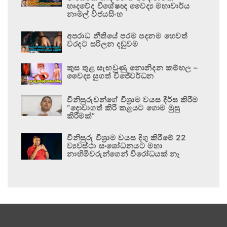
හෘදවේද විශේෂඥ වෛද්‍ය මහාචාර්ය
නාමල් විජයසිංහ
අපරාධ නීතියේ පරම පදනම හෙවත්
වරදට සරිලන දඬුවම
කුස තුළ සැඟවුණු නොනිදන කම්හල –
වෛද්‍ය සුගත් විජේවර්ධන
විනිසුරුවන්ගේ විශ්‍රාම වයස දීර්ඝ කිරීම
“දොවාගත් කිරි කළයට ගොම මුසු
කිරීමක්”
විනිසුරු විශ්‍රාම වයස දිගු කිරීමේ 22
ව්‍යවස්ථා සංශෝධනයට මහා
නාහිමිවරුන්ගෙන් විරෝධයක් නෑ