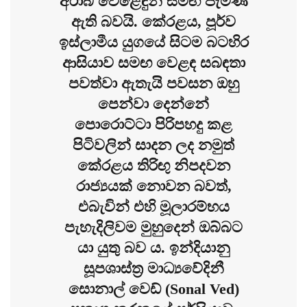
අරාබි වෙළෙඳුන් සමඟ පැමිණ
ඇති බවයි. කේරළය, පූර්ව
ඉස්ලාමීය යුගයේ සිටම බටහිර
ආසියාව සමඟ වෙළඳ සබඳතා
පවත්වා ඇතැයි පවසන ඔහු
පෙන්වා දෙන්නේ
පොරොට්ටා පිරිපහදු කළ
පිටිවලින් සාදන ලද නමුත්
කේරළය තිරිඟු නිපදවන
රාජ්‍යයක් නොවන බවත්,
එබැවින් එහි මූලාරම්භය
පැහැදිලිවම මුහුදෙන් ඔබ්බට
යා යුතු බව ය. ඉන්දියානු
සූපශාස්ත්‍ර මාධ්‍යවේදිනී
සොනාල් වෙඩ් (Sonal Ved)