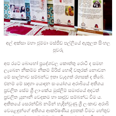
අල් අක්සා මහා ජුම්මා මස්ජීඩ් පල්ලියේ ඇතුලත සිංහල
පුවරු
අප රටේ බොහෝ ප්‍රදේශවල කොත්තු රොටී ද සමඟ
ලැබෙන නිකම්ම නිකම් මිරිස් හොදි වතුරක් නොවන
මේ සාල්නාව සම්බන්ධ ඉතා වැදගත් රහසක් ද තිබේ.
එනම් මේ සඳහා යොදන සංයෝගය අරාබියේ අතිශය
ප්‍රචලිත සේම ශ්‍රී ලාංකේය මුස්ලිම් සමාජයේ අදටත්
ප්‍රචලිත යුනානි වෙදකම හා ඍජුව සම්බන්ධ වීම ය.
අතීතයේ සෙරන්ඩිබ් නමින් හැඳින්වුණු ශ්‍රී ලංකාව අරාබි
වෙළෙඳුන්ගේ අතිශය ආකර්ෂණීය දූපතක් වීමට හේතුව