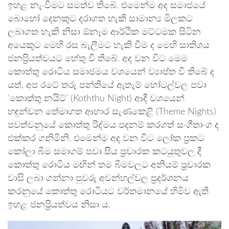
ඉහළ නැංවීමට සමත්ව තිබේ. එමෙන්ම අද සමාජයේ
බොහෝ දෙනකුට දරාගත හැකි සාමාන්‍ය මිලකට
ලබාගත හැකි නිසා ඕනෑම ආර්ථික මට්ටමක සිටින
අයෙකුට මෙහි රස බැලීමට හැකි වීම ද මෙහි සාතිශය
ජනප්‍රියත්වයට හේතු වී තිබේ. අද වන විට මෙම
කොත්තු රොටිය සමාජමය වශයෙන් ව්‍යාප්ත වී තිබේ ද
යත්, අප රටේ තරු පන්තියේ ඇතැම් හෝටල්වල පවා
‘කොත්තු නයිට්’ (Koththu Night) ආදී වශයෙන්
හඳුන්වන තේමාගත ආහාර සැණකෙළි (Theme Nights)
පවත්වනුයේ කොත්තු රිද්මය පදනම් කරගත් සංගීතාංග ද
එක්කර ගනිමිනි. එමෙන්ම අද වන විට ලෝක ප්‍රකට
කෝලා බීම සමාගම් පවා සිය ප්‍රචාරක කටයුතුවල දී
කොත්තු රොටිය මඟින් තම බීමවලට අනියම් ප්‍රචාරක
වාසි ලබා ගන්නා පුවරු අවන්හල්වල ප්‍රදර්ශනය
කරනුයේ කොත්තු රොටියට වර්තමානයේ හිමිව ඇති
ඉහළ ජනප්‍රියත්වය නිසා ය.