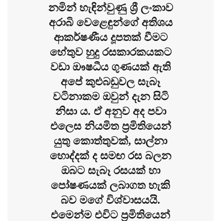
නමින් හැඳින්වුණු ශ්‍රී ලංකාව
අරාබි වෙළෙඳුන්ගේ අතිශය
ආකර්ෂණීය දූපතක් වීමට
හේතුව හුදු රසකාරකයකට
වඩා ඖෂධීය ගුණයක් ඇති
අපේ කුළුබඩුවල සැබෑ
වටිනාකම ඔවුන් දැන සිටි
නිසා ය. ඒ අනුව අද පවා
එලෙස නියමිත ප්‍රමිතියෙන්
යුතු කොත්තුවක්, සාල්නා
හොද්දක් ද සමඟ රස බලන
ඔබට සැබෑ රසයක් හා
පෝෂණයක් ලබාගත හැකි
බව මගේ විශ්වාසයයි.
එමෙන්ම එවිට ප්‍රමිතියෙන්