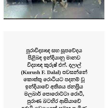
පුරාවිද්‍යාඥ සහ සූපවේදය
පිළිබඳ ඉන්දියානු මානව
විද්‍යාඥ කුරුෂ් එෆ්. දලාල්
(Kurush F. Dalal) පවසන්නේ
කොත්තු රොටියට පදනම් වූ
ඉන්දියාවේ අතිශය ජනප්‍රිය
මලබාර් පොරොට්ටා රොටී,
පුරාණ බටහිර ආසියාවේ