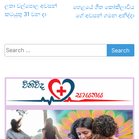
ලතා වල්පොල අවසන්
හෙළයේ ගීත කෝකිලාවිය
කටයුතු 31 වන දා
ගේ අවසන් ගමන අනිද්දා