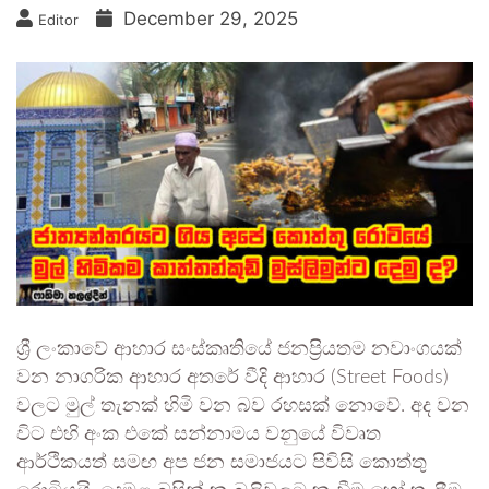
December 29, 2025
Editor
ශ්‍රී ලංකාවේ ආහාර සංස්කෘතියේ ජනප්‍රියතම නවාංගයක්
වන නාගරික ආහාර අතරේ වීදි ආහාර (Street Foods)
වලට මුල් තැනක් හිමි වන බව රහසක් නොවේ. අද වන
විට එහි අංක එකේ සන්නාමය වනුයේ විවෘත
ආර්ථිකයත් සමඟ අප ජන සමාජයට පිවිසි කොත්තු