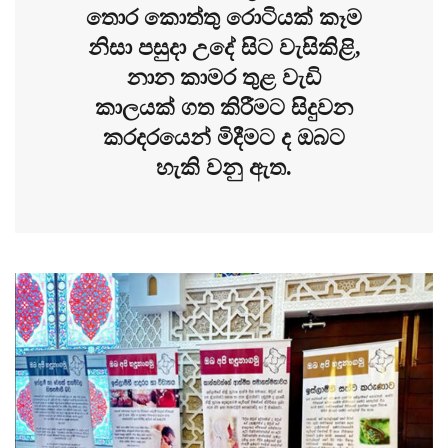
තොර කොත්තු රොටියක් කෑම
නිසා පසුදා උදේ සිට වැසිකිළි,
නාන කාමර තුළ වැඩි
කාලයක් ගත කිරීමට සිදුවන
කරදරයෙන් මිදීමට ද ඔබට
හැකි වනු ඇත.