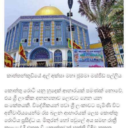
කාත්තන්කුඩියේ අල් අක්සා මහා ජුම්මා මස්ජීඩ් පල්ලිය
කොත්තු රොටි යනු හුදෙක් ආහාරයක් පමණක් නොවේ.
එය ශ්‍රී ලාංකික අනන්‍යතාව ලොවට ගෙන යන
සංකේතයකි. විදේශිකයන් පවා ශ්‍රී ලංකාවට පැමිණි විට
අනිවාර්යයෙන්ම රස බලන ආහාරයක් ලෙස කොත්තු
රොටිය ප්‍රසිද්ධ ය. මිතුරන් හෝ පවුලේ අය සමඟ රාත්‍රී
කාලයේ දී එකතු වී කොත්තුවක් භුක්ති විඳීම නූතන