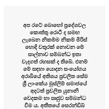
අප රටේ බොහෝ ප්‍රදේශවල
කොත්තු රොටී ද සමඟ
ලැබෙන නිකම්ම නිකම් මිරිස්
හොදි වතුරක් නොවන මේ
සාල්නාව සම්බන්ධ ඉතා
වැදගත් රහසක් ද තිබේ. එනම්
මේ සඳහා යොදන සංයෝගය
අරාබියේ අතිශය ප්‍රචලිත සේම
ශ්‍රී ලාංකේය මුස්ලිම් සමාජයේ
අදටත් ප්‍රචලිත යුනානි
වෙදකම හා ඍජුව සම්බන්ධ
වීම ය. අතීතයේ සෙරන්ඩිබ්