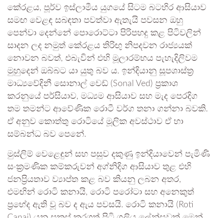
කේරළය, පූර්ව ඉස්ලාමීය යුගයේ සිටම බටහිර ආසියාව
සමඟ වෙළඳ සබඳතා පවත්වා ඇතැයි පවසන ඔහු
පෙන්වා දෙන්නේ පොරොට්ටා පිරිපහදු කළ පිටිවලින්
සාදන ලද නමුත් කේරළය තිරිඟු නිපදවන රාජ්‍යයක්
නොවන බවත්, එබැවින් එහි මූලාරම්භය පැහැදිලිවම
මුහුදෙන් ඔබ්බට යා යුතු බව ය. ඉන්දියානු සූපශාස්ත්‍ර
මාධ්‍යවේදිනී සොනාල් වෙඩ් (Sonal Ved) ප්‍රකාශ
කරනුයේ පර්සියාව, මධ්‍යම ආසියාව සහ මැද පෙරදිග
තම තමන්ට ආවේණික රොටී වර්ග තනා ගන්නා බවකි.
ඒ අනුව කොත්තු රොටියේ මූලික අවස්ථාව ඒ හා
සම්බන්ධ බව පෙනේ.
මුස්ලිම් වෙළෙඳුන් සහ පසුව දකුණු ඉන්දියාවෙන් පැමිණි
සංක්‍රමණික කම්කරුවන් අග්නිදිග ආසියාව තුළ එහි
ජනප්‍රියතාව ව්‍යාප්ත කළ බව කියනු ලබන අතර,
එමඟින් රොටි කනායි, රොටි පරෝටා සහ අනෙකුත්
ප්‍රභේද ඇති වූ බව ද ඇය පවසයි. රොටි කනායි (Roti
Canai) යනු සකස් කරගත් පිටි ගුලිය ලේන්සුවක් මෙන්