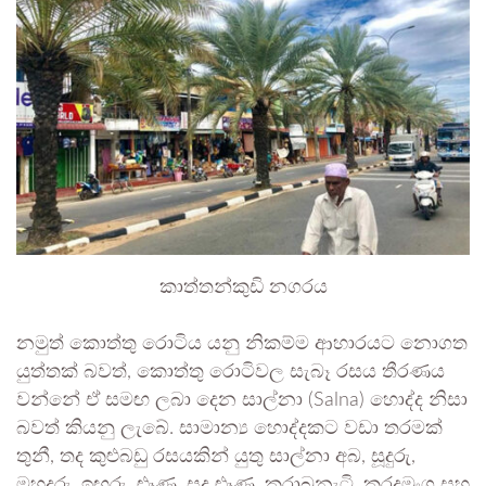
කාත්තන්කුඩි නගරය
නමුත් කොත්තු රොටිය යනු නිකම්ම ආහාරයට නොගත
යුත්තක් බවත්, කොත්තු රොටිවල සැබෑ රසය තීරණය
වන්නේ ඒ සමඟ ලබා දෙන සාල්නා (Salna) හොද්ද නිසා
බවත් කියනු ලැබේ. සාමාන්‍ය හොද්දකට වඩා තරමක්
තුනී, තද කුළුබඩු රසයකින් යුතු සාල්නා අබ, සූදුරු,
මහදුරු, ඉඟුරු, ළූණු, සුදු ළූණු, කරාබුනැටි, කරදමුංගු සහ