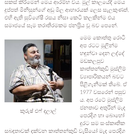
සකස් කිරීමෙන් මෙය ආරම්භ විය. මුල් කාලයේදී මෙය
දුප්පත් මිනිසුන්ගේ අඩු මිල ආහාරයක් ලෙස සැලකුණත්,
එහි ඇති සුවිශේෂී රසය නිසා කෙටි කලකින්ම එය
සමාජයේ සෑම තරාතිරමකම ජනප්‍රිය වූ බව පෙනේ.
මෙම කොත්තු රොටී
අප රටට මුලින්ම
හඳුන්වා දෙන ලද්දේ
මඩකලපුව
කාත්තන්කුඩි මුස්ලිම්
ව්‍යාපාරිකයන් බවට
පිළිගැනීමක් තිබේ. ඒ
1977 වසරෙන් පසුව
ය. අප රටේ මුස්ලිම්
ජනතාව අතුරින් මැද
කුරුෂ් එෆ් දලාල්
පෙරදිග හා බොහෝ
දුරට සම සංස්කෘතික
සබඳතාවක් දක්වන කාත්තන්කුඩි වැසියෝ මැද පෙරදිග