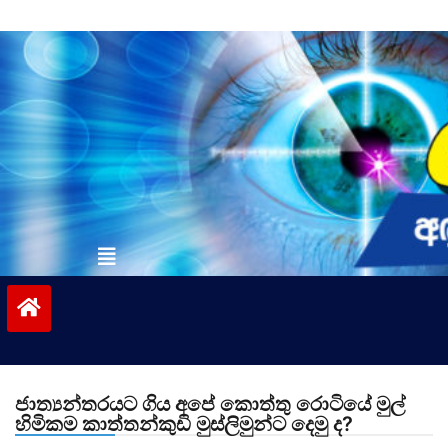
Skip
to
content
vinivida.lk
ජාත්‍යන්තරයට ගිය අපේ කොත්තු රොටියේ මුල්
හිමිකම කාත්තන්කුඩි මුස්ලිමුන්ට දෙමු ද?