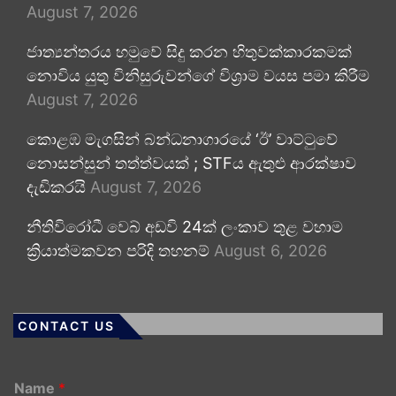
August 7, 2026
ජාත්‍යන්තරය හමුවේ සිදු කරන හිතුවක්කාරකමක්
නොවිය යුතු විනිසුරුවන්ගේ විශ්‍රාම වයස පමා කිරීම
August 7, 2026
කොළඹ මැගසින් බන්ධනාගාරයේ ‘ඊ’ වාට්ටුවේ
නොසන්සුන් තත්ත්වයක් ; STFය ඇතුළු ආරක්ෂාව
දැඩිකරයි
August 7, 2026
නීතිවිරෝධී වෙබ් අඩවි 24ක් ලංකාව තුළ වහාම
ක්‍රියාත්මකවන පරිදි තහනම්
August 6, 2026
CONTACT US
Name
*