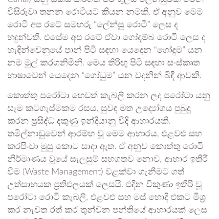
විසිරුවා තනන රොටියට කියන නමකි. ඒ අනුව මෙම
රොටී අප රටේ සමහරු “ලේන්සු රොටී” ලෙස ද
හඳුන්වති. එසේම අප රටේ ඒවා ගෝදම්බ රොටී ලෙස ද
හැඳින්වෙනුයේ පාන් පිටි සඳහා යෙදෙන “ගෝදුම” යන
නම මුල් කරගනිමිනි. මෙය තිරිඟු පිටි සඳහා සංස්කෘත
භාෂාවෙන් යෙදෙන “ගෝධුම” යන වදනින් බිඳී ආවකි.
කොත්තු පරෝටා හෙවත් කැබලි කරන ලද පරෝටා යනු
සෑම කටගැස්මකම රසය, සුවඳ මත උද්‍යෝගය පුබුදු
කරන ප්‍රසිද්ධ දකුණු ඉන්දියානු වීදි ආහාරයකි.
තමිල්නාඩුවෙන් ආරම්භ වූ මෙම ආහාරය, එළවළු සහ
කරපිංචා මුසු කොට සාදා ඇත. ඒ අනුව කොත්තු රොටි
නිර්මාණය වූයේ සැලසුම් සහගතව නොව, ආහාර ඉතිරි
වීම (Waste Management) වළක්වා ගැනීමට ගත්
උත්සාහයක ප්‍රතිඵලයක් ලෙසයි. එදින විකුණා ඉතිරි වූ
පරෝටා රොටි කැබලි, එළවළු සහ මස් හොදි එකට මිශ්‍ර
කර නැවත රත් කර තුන්වන පන්තියේ ආහාරයක් ලෙස