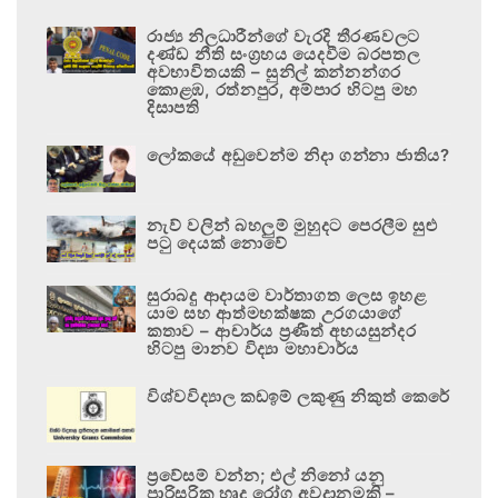
රාජ්‍ය නිලධාරීන්ගේ වැරදි තීරණවලට
දණ්ඩ නීති සංග්‍රහය යෙදවීම බරපතල
අවභාවිතයකි – සුනිල් කන්නන්ගර
කොළඹ, රත්නපුර, අම්පාර හිටපු මහ
දිසාපති
ලෝකයේ අඩුවෙන්ම නිදා ගන්නා ජාතිය?
නැව් වලින් බහලුම් මුහුදට පෙරලීම සුළු
පටු දෙයක් නොවේ
සුරාබදු ආදායම වාර්තාගත ලෙස ඉහළ
යාම සහ ආත්මභක්ෂක උරගයාගේ
කතාව – ආචාර්ය ප්‍රණීත් අභයසුන්දර
හිටපු මානව විද්‍යා මහාචාර්ය
විශ්වවිද්‍යාල කඩඉම් ලකුණු නිකුත් කෙරේ
ප්‍රවේසම් වන්න; එල් නිනෝ යනු
පාරිසරික හෘද රෝග අවදානමකි –