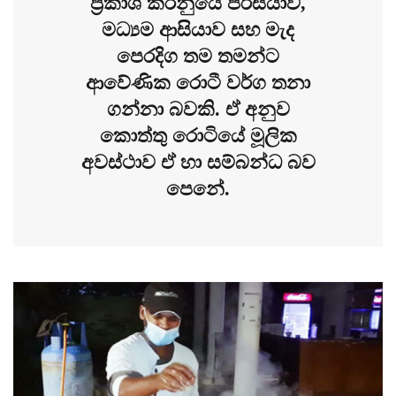
ප්‍රකාශ කරනුයේ පර්සියාව,
මධ්‍යම ආසියාව සහ මැද
පෙරදිග තම තමන්ට
ආවේණික රොටී වර්ග තනා
ගන්නා බවකි. ඒ අනුව
කොත්තු රොටියේ මූලික
අවස්ථාව ඒ හා සම්බන්ධ බව
පෙනේ.