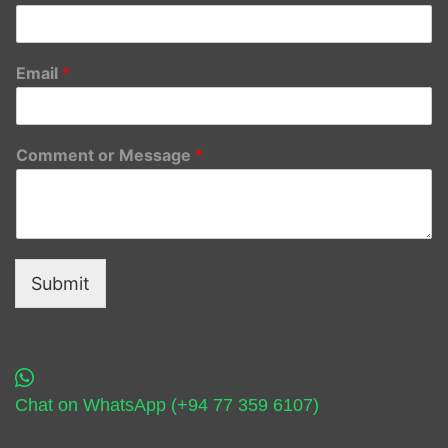
Email
*
Comment or Message
*
Submit
Chat on WhatsApp (+94 77 359 6107)