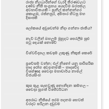
රාජ්‍ය නිලධාරීන්ගේ වැරදි තීරණවලට
දණ්ඩ නීති සංග්‍රහය යෙදවීම බරපතල
අවභාවිතයකි – සුනිල් කන්නන්ගර
කොළඹ, රත්නපුර, අම්පාර හිටපු මහ
දිසාපති
ලෝකයේ අඩුවෙන්ම නිදා ගන්නා ජාතිය?
නැව් වලින් බහලුම් මුහුදට පෙරලීම සුළු
පටු දෙයක් නොවේ
විශ්වවිද්‍යාල කඩඉම් ලකුණු නිකුත් කෙරේ
ප්‍රවේසම් වන්න; එල් නිනෝ යනු පාරිසරික
හෘද රෝග අවදානමකි – හෘදවේද
විශේෂඥ වෛද්‍ය මහාචාර්ය නාමල්
විජයසිංහ
කුස තුළ සැඟවුණු නොනිදන කම්හල –
වෛද්‍ය සුගත් විජේවර්ධන
අපරාධ නීතියේ පරම පදනම හෙවත්
වරදට සරිලන දඬුවම