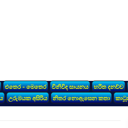
එතෙර - මෙතෙර
විනිවිද සායනය
හරිත දනව්ව
ය
උරුමයක අසිරිය
නිතර නොඇසෙන කතා
කාටූ