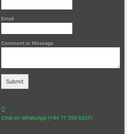
Email
*
Comment or Message
*
Submit
Chat on WhatsApp (+94 77 359 6107)