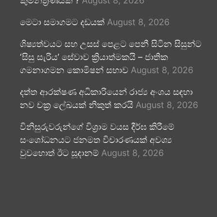
කුමන්ත්‍රණයක් ?
August 8, 2026
මෙටා සමාගමට දඩයක්
August 8, 2026
ශිෂ්‍යත්වයට සහ උසස් පෙළට පෙනී සිටින සිසුන්ට
‘සිසු සැරිය’ සේවාව ක්‍රියාත්මකයි – ජාතික
ගමනාගමන කොමිෂන් සභාව
August 8, 2026
දත්ත ආරක්ෂණ අධිකාරියෙන් රාජ්‍ය අංශය සඳහා
නව චක්‍ර ලේඛයක් නිකුත් කරයි
August 8, 2026
විනිසුරුවරුන්ගේ විශ්‍රාම වයස දීර්ඝ කිරීමේ
සංශෝධනයට ජනමත විචාරණයක් අවශ්‍ය
වුවහොත් ඊට සූදානම්
August 8, 2026