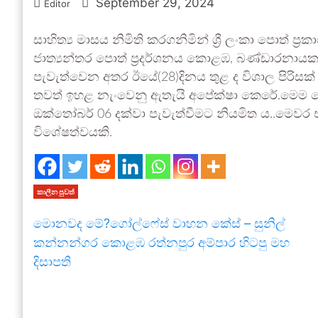
September 29, 2024
Editor
සාහිත්‍ය මාසය නිමිති කරගනිමින් ශ්‍රී ලංකා පොත්
ජාත්‍යන්තර පොත් ප්‍රදර්ශනය කොළඹ, බණ්ඩාරනායක අන
පැවැත්වෙන අතර ඊයේ(28)දිනය තුළ ද විශාල පිරිසක් ඒ
තවත් ඉහළ නැංවෙනු ඇතැයි අපේක්ෂා කෙරේ.මෙම පොත
ඔක්තෝබර් 06 දක්වා පැවැත්වීමට නියමිත ය..මෙවර
විශේෂත්වයකි.
කාලීන පුවත්
මොනවද මේ?ගෝල්ෆේස් වාහන කේස් – සුනිල්
කන්නන්ගර කොළඹ රත්නපුර අම්පාර හිටපු මහ
දිසාපති