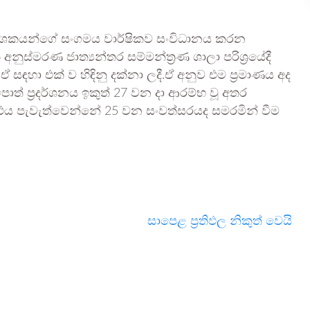
 ප්‍රකාශකයන්ගේ සංගමය වාර්ෂිකව සංවිධානය කරන
ුස්මරණ ජාත්‍යන්තර සම්මන්ත්‍රණ ශාලා පරිශ්‍රයේදී
 සඳහා එක් ව හිඳිනු දක්නා ලදී.ඒ අනුව එම ප්‍රමාණය අද
් ප්‍රදර්ශනය ඉකුත් 27 වන දා ආරම්භ වූ අතර
 එය පැවැත්වෙන්නේ 25 වන සංවත්සරයද සමරමින් වීම
සාපෙළ ප්‍රතිඵල නිකුත් වෙයි