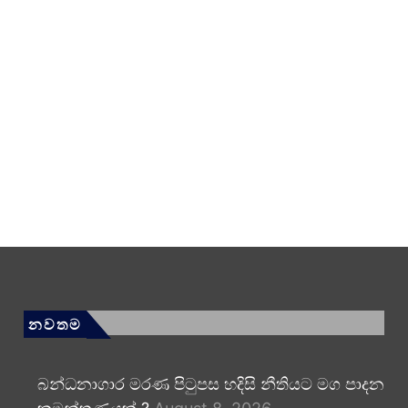
නවතම
බන්ධනාගාර මරණ පිටුපස හදිසි නීතියට මග පාදන