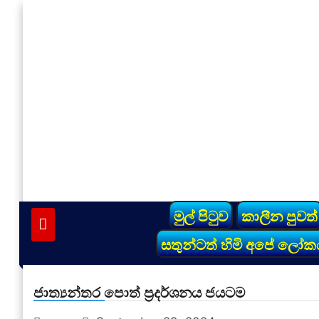
Skip
to
content
vinivida.lk
මුල් පිටුව
කාලීන පුවත්
සතුන්ටත් හිමි අපේ ලෝක
ජාත්‍යන්තර පොත් ප්‍රදර්ශනය ජයටම