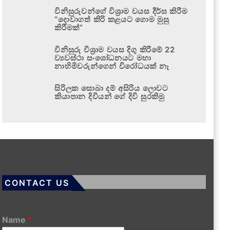
විනිසුරුවන්ගේ විශ්‍රාම වයස දීර්ඝ කිරීම
“දොවාගත් කිරි කළයට ගොම මුසු
කිරීමක්”
විනිසුරු විශ්‍රාම වයස දිගු කිරීමේ 22
ව්‍යවස්ථා සංශෝධනයට මහා
නාහිමිවරුන්ගෙන් විරෝධයක් නෑ
සිරිලක සොබා දම් අසිරිය ලොවට
කියාපාන දිවියන් ගේ දිවි සුරකිමු
CONTACT US
Name
*