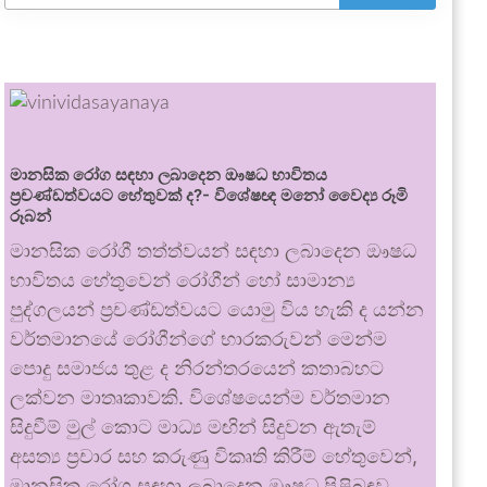
මානසික රෝග සඳහා ලබාදෙන ඖෂධ භාවිතය
ප්‍රචණ්ඩත්වයට හේතුවක් ද?- විශේෂඥ මනෝ වෛද්‍ය රූමි
රූබන්
මානසික රෝගී තත්ත්වයන් සඳහා ලබාදෙන ඖෂධ
භාවිතය හේතුවෙන් රෝගීන් හෝ සාමාන්‍ය
පුද්ගලයන් ප්‍රචණ්ඩත්වයට යොමු විය හැකි ද යන්න
වර්තමානයේ රෝගීන්ගේ භාරකරුවන් මෙන්ම
පොදු සමාජය තුළ ද නිරන්තරයෙන් කතාබහට
ලක්වන මාතෘකාවකි. විශේෂයෙන්ම වර්තමාන
සිදුවීම් මුල් කොට මාධ්‍ය මඟින් සිදුවන ඇතැම්
අසත්‍ය ප්‍රචාර සහ කරුණු විකෘති කිරීම් හේතුවෙන්,
මානසික රෝග සඳහා ලබාදෙන ඖෂධ පිළිබඳව