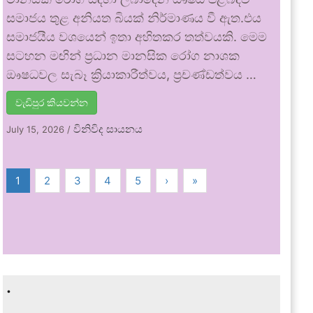
සමාජය තුළ අනියත බියක් නිර්මාණය වී ඇත.එය
සමාජයීය වශයෙන් ඉතා අහිතකර තත්වයකි. මෙම
සටහන මඟින් ප්‍රධාන මානසික රෝග නාශක
ඖෂධවල සැබෑ ක්‍රියාකාරීත්වය, ප්‍රචණ්ඩත්වය …
වැඩිපුර කියවන්න
විනිවිද සායනය
July 15, 2026
/
1
2
3
4
5
›
»
.