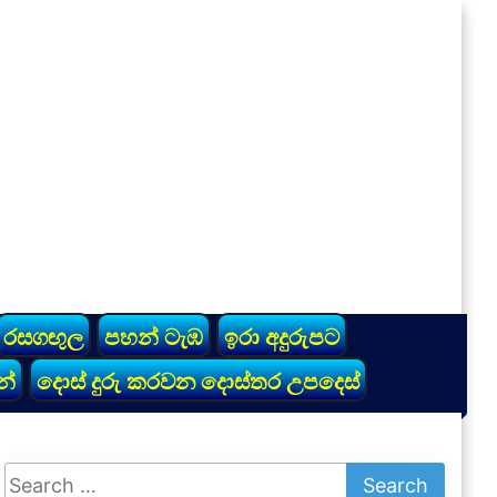
රසගඟුල
පහන් ටැඹ
ඉරා අදුරුපට
න්
දොස් දුරු කරවන දොස්තර උපදෙස්