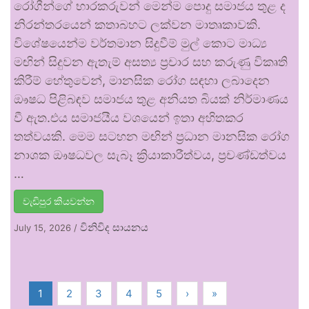
රෝගීන්ගේ භාරකරුවන් මෙන්ම පොදු සමාජය තුළ ද
නිරන්තරයෙන් කතාබහට ලක්වන මාතෘකාවකි.
විශේෂයෙන්ම වර්තමාන සිදුවීම් මුල් කොට මාධ්‍ය
මඟින් සිදුවන ඇතැම් අසත්‍ය ප්‍රචාර සහ කරුණු විකෘති
කිරීම් හේතුවෙන්, මානසික රෝග සඳහා ලබාදෙන
ඖෂධ පිළිබඳව සමාජය තුළ අනියත බියක් නිර්මාණය
වී ඇත.එය සමාජයීය වශයෙන් ඉතා අහිතකර
තත්වයකි. මෙම සටහන මඟින් ප්‍රධාන මානසික රෝග
නාශක ඖෂධවල සැබෑ ක්‍රියාකාරීත්වය, ප්‍රචණ්ඩත්වය
…
වැඩිපුර කියවන්න
විනිවිද සායනය
July 15, 2026
/
1
2
3
4
5
›
»