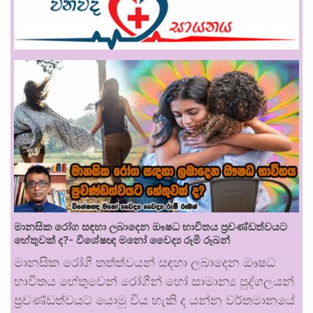
මානසික රෝග සඳහා ලබාදෙන ඖෂධ භාවිතය ප්‍රචණ්ඩත්වයට
හේතුවක් ද?- විශේෂඥ මනෝ වෛද්‍ය රූමි රූබන්
මානසික රෝගී තත්ත්වයන් සඳහා ලබාදෙන ඖෂධ
භාවිතය හේතුවෙන් රෝගීන් හෝ සාමාන්‍ය පුද්ගලයන්
ප්‍රචණ්ඩත්වයට යොමු විය හැකි ද යන්න වර්තමානයේ