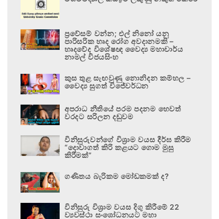
ප්‍රවේසම් වන්න; එල් නිනෝ යනු
පාරිසරික හෘද රෝග අවදානමකි –
හෘදවේද විශේෂඥ වෛද්‍ය මහාචාර්ය
නාමල් විජයසිංහ
කුස තුළ සැඟවුණු නොනිදන කම්හල –
වෛද්‍ය සුගත් විජේවර්ධන
අපරාධ නීතියේ පරම පදනම හෙවත්
වරදට සරිලන දඬුවම
විනිසුරුවන්ගේ විශ්‍රාම වයස දීර්ඝ කිරීම
“දොවාගත් කිරි කළයට ගොම මුසු
කිරීමක්”
ගණිතය බැරිකම මෝඩකමක් ද?
විනිසුරු විශ්‍රාම වයස දිගු කිරීමේ 22
ව්‍යවස්ථා සංශෝධනයට මහා