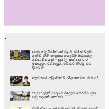
.
රාජ්‍ය නිලධාරීන්ගේ වැරදි තීරණවලට
දණ්ඩ නීති සංග්‍රහය යෙදවීම බරපතල
අවභාවිතයකි – සුනිල් කන්නන්ගර
කොළඹ, රත්නපුර, අම්පාර හිටපු මහ
දිසාපති
ලෝකයේ අඩුවෙන්ම නිදා ගන්නා ජාතිය?
නැව් වලින් බහලුම් මුහුදට පෙරලීම සුළු
පටු දෙයක් නොවේ
විශ්වවිද්‍යාල කඩඉම් ලකුණු නිකුත් කෙරේ