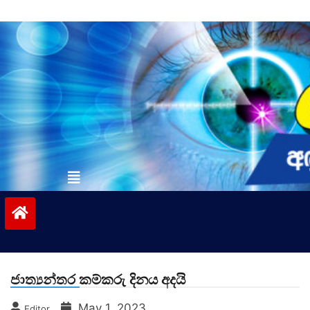
Skip
to
content
vinivida.lk
ජාත්‍යන්තර කම්කරු දිනය අදයි
May 1, 2023
Editor