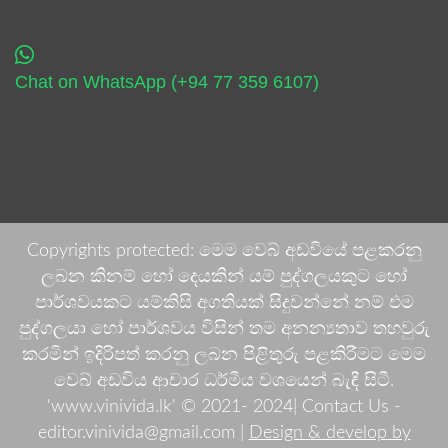
Chat on WhatsApp (+94 77 359 6107)
Copyrights protected: මෙම වෙබ් අඩවියේ පළකරනු
ලබන කිනම් හෝ දෙයකින් යම් පුද්ගලයකුට හෝ
පාර්ශවයකට යම්කිසි අගතියක් සිදුවන්නේ නම් එම
පුද්ගලයා හෝ පාර්ශවය විසින් තම අනන්‍යතාව තහවුරු
කරමින් ඉදිරිපත් කරනු ලබන පිළිතුරු පළකිරීමට මෙම
වෙබ් අඩවිය ආචාර ධර්මීය වශයෙන් බැඳී සිටී.
'www.vinivida.lk' © 2021- 2024| Contact Us -
editor.vinivida@gmail.com |
Design & develop by