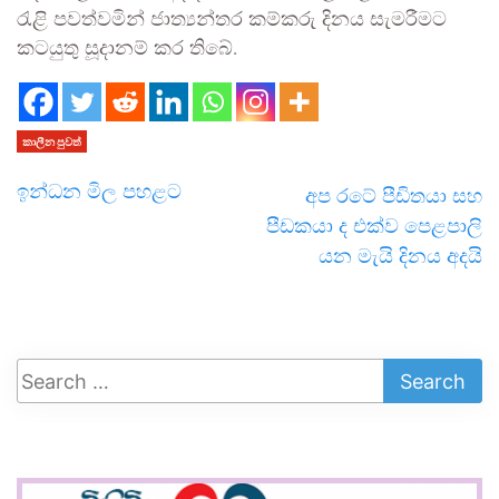
රැළි පවත්වමින් ජාත්‍යන්තර කම්කරු දිනය සැමරීමට
කටයුතු සූදානම් කර තිබේ.
කාලීන පුවත්
ඉන්ධන මිල පහළට
අප රටේ පීඩිතයා සහ
පීඩකයා ද එක්ව පෙළපාලි
යන මැයි දිනය අදයි