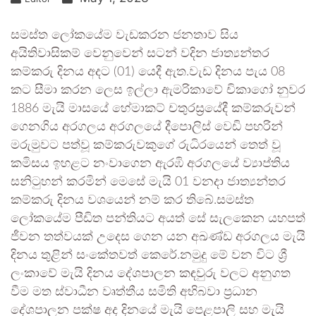
සමස්ත ලෝකයේම වැඩකරන ජනතාව සිය
අයිතිවාසිකම් වෙනුවෙන් සටන් වදින ජාත්‍යන්තර
කම්කරු දිනය අදට (01) යෙදී ඇත.වැඩ දිනය පැය 08
කට සීමා කරන ලෙස ඉල්ලා ඇමරිකාවේ චිකාගෝ නුවර
1886 මැයි මාසයේ හේමාකට් චතුරස්‍රයේදී කම්කරුවන්
ගෙනගිය අරගලය අරගලයේ දීපොලිස් වෙඩි පහරින්
මරුමුවට පත්වූ කම්කරුවකුගේ රුධිරයෙන් තෙත් වූ
කමිසය ඉහළට නංවාගෙන ඇරඹි අරගලයේ ව්‍යාප්තිය
සනිටුහන් කරමින් මෙසේ මැයි 01 වනදා ජාත්‍යන්තර
කම්කරු දිනය වශයෙන් නම් කර තිබේ.සමස්ත
ලෝකයේම පීඩිත පන්තියට අයත් සේ සැලකෙන යහපත්
ජීවන තත්වයක් උදෙස ගෙන යන අඛණ්ඩ අරගලය මැයි
දිනය තුළින් සංකේතවත් කෙරේ.නමුදු මේ වන විට ශ්‍රී
ලංකාවේ මැයි දිනය දේශපාලන කඳවුරු වලට අනුගත
වීම මත ස්වාධීන වෘත්තීය සමිති අභිබවා ප්‍රධාන
දේශපාලන පක්ෂ අද දිනයේ මැයි පෙළපාලි සහ මැයි