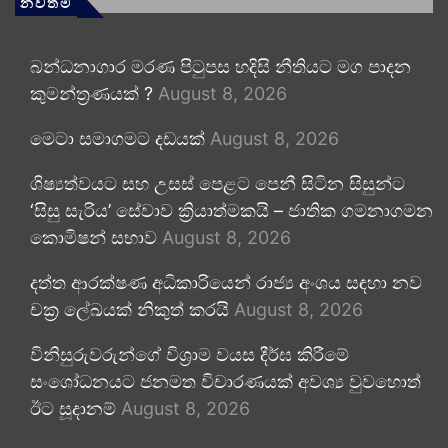
නවතම
බන්ධනාගාර මරණ පිටුපස හදිසි නීතියට මග පාදන
කුමන්ත්‍රණයක් ?
August 8, 2026
මෙටා සමාගමට දඩයක්
August 8, 2026
ශිෂ්‍යත්වයට සහ උසස් පෙළට පෙනී සිටින සිසුන්ට
‘සිසු සැරිය’ සේවාව ක්‍රියාත්මකයි – ජාතික ගමනාගමන
කොමිෂන් සභාව
August 8, 2026
දත්ත ආරක්ෂණ අධිකාරියෙන් රාජ්‍ය අංශය සඳහා නව
චක්‍ර ලේඛයක් නිකුත් කරයි
August 8, 2026
විනිසුරුවරුන්ගේ විශ්‍රාම වයස දීර්ඝ කිරීමේ
සංශෝධනයට ජනමත විචාරණයක් අවශ්‍ය වුවහොත්
ඊට සූදානම්
August 8, 2026