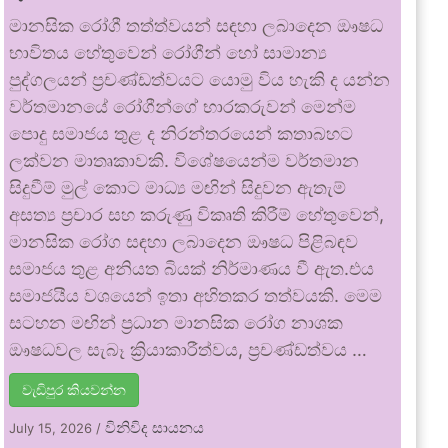
මානසික රෝගී තත්ත්වයන් සඳහා ලබාදෙන ඖෂධ
භාවිතය හේතුවෙන් රෝගීන් හෝ සාමාන්‍ය
පුද්ගලයන් ප්‍රචණ්ඩත්වයට යොමු විය හැකි ද යන්න
වර්තමානයේ රෝගීන්ගේ භාරකරුවන් මෙන්ම
පොදු සමාජය තුළ ද නිරන්තරයෙන් කතාබහට
ලක්වන මාතෘකාවකි. විශේෂයෙන්ම වර්තමාන
සිදුවීම් මුල් කොට මාධ්‍ය මඟින් සිදුවන ඇතැම්
අසත්‍ය ප්‍රචාර සහ කරුණු විකෘති කිරීම් හේතුවෙන්,
මානසික රෝග සඳහා ලබාදෙන ඖෂධ පිළිබඳව
සමාජය තුළ අනියත බියක් නිර්මාණය වී ඇත.එය
සමාජයීය වශයෙන් ඉතා අහිතකර තත්වයකි. මෙම
සටහන මඟින් ප්‍රධාන මානසික රෝග නාශක
ඖෂධවල සැබෑ ක්‍රියාකාරීත්වය, ප්‍රචණ්ඩත්වය …
වැඩිපුර කියවන්න
විනිවිද සායනය
July 15, 2026
/