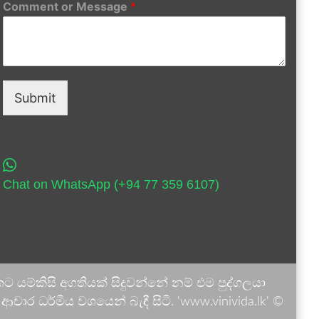
Comment or Message
*
Submit
Chat on WhatsApp (+94 77 359 6107)
 යම්කිසි අගතියක් සිදුවන්නේ නම් එම පුද්ගලයා
ාර ධර්මීය වශයෙන් බැඳී සිටී. 'www.vinivida.lk' ©