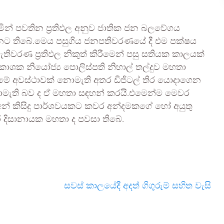
ින් පවතින ප්‍රතිඵල අනුව ජාතික ජන බලවේගය
්නට තිබේ.මෙය පසුගිය ජනපතිවරණයේ දී එම පක්ෂය
තිවරණ ප්‍රතිඵල නිකුත් කිරීමෙන් පසු සතියක කාලයක්
රකාශක නියෝජ්‍ය පොලිස්පති නිහාල් තල්දුව මහතා
මේ අවස්ථාවක් නොමැති අතර ඩිජිටල් තිර යොදාගෙන
නොමැති බව ද ඒ මහතා සඳහන් කරයි.එමෙන්ම මෙවර
් කිසිදු පාර්ශවයකට කවර අන්දමකගේ හෝ අයුතු
ර දිසානායක මහතා ද පවසා තිබේ.
සවස් කාලයේදී අදත් ගිගුරුම් සහිත වැසි