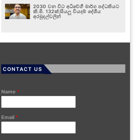
2030 වන විට අධිවේගී මාර්ග පද්ධතියට
කි.මී. 132ක්;සියලු වියදම් දේශීය
අරමුදල්වලින්
CONTACT US
Name
*
Email
*