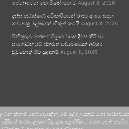
ගමනාගමන කොමිෂන් සභාව
August 8, 2026
දත්ත ආරක්ෂණ අධිකාරියෙන් රාජ්‍ය අංශය සඳහා
නව චක්‍ර ලේඛයක් නිකුත් කරයි
August 8, 2026
විනිසුරුවරුන්ගේ විශ්‍රාම වයස දීර්ඝ කිරීමේ
සංශෝධනයට ජනමත විචාරණයක් අවශ්‍ය
වුවහොත් ඊට සූදානම්
August 8, 2026
 ලබන කිනම් හෝ දෙයකින් යම් පුද්ගලයකුට හෝ පාර්ශවයකට
දිරිපත් කරනු ලබන පිළිතුරු පළකිරීමට මෙම වෙබ් අඩවිය ආච