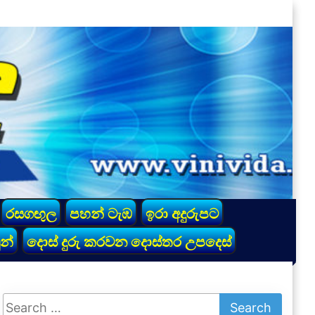
රසගඟුල
පහන් ටැඹ
ඉරා අදුරුපට
න්
දොස් දුරු කරවන දොස්තර උපදෙස්