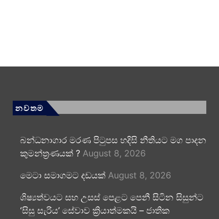
නවතම
බන්ධනාගාර මරණ පිටුපස හදිසි නීතියට මග පාදන
කුමන්ත්‍රණයක් ?
August 8, 2026
මෙටා සමාගමට දඩයක්
August 8, 2026
ශිෂ්‍යත්වයට සහ උසස් පෙළට පෙනී සිටින සිසුන්ට
‘සිසු සැරිය’ සේවාව ක්‍රියාත්මකයි – ජාතික