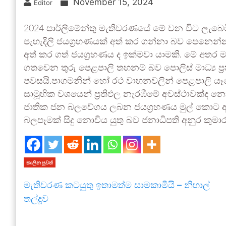
November 15, 2024
Editor
2024 පාර්ලිමේන්තු මැතිවරණයේ මේ වන විට ලැබෙම
පැහැදිලි ජයග්‍රහණයක් අත් කර ගන්නා බව පෙනෙන
අත් කර ගත් ජයග්‍රහණය ද ඉක්මවා යාමකි. මේ අතර මැ
ගතවෙන තුරු පෙළපාලි තහනම් බව පොලිස් මාධ්‍ය ප්‍
පවසයි.පාගමනින් හෝ රථ වාහනවලින් පෙළපාලි යෑ
සාමූහික වශයෙන් ප්‍රතිඵල නැරඹීමේ අවස්ථාවක්ද 
ජාතික ජන බලවේගය ලබන ජයග්‍රහණය මුල් කොට අන
බලපෑමක් සිදු නොවිය යුතු බව ජනාධිපති අනුර කුමා
කාලීන පුවත්
මැතිවරණ කටයුතු ඉතාමත්ම සාමකාමීයි – නිහාල්
තල්දූව