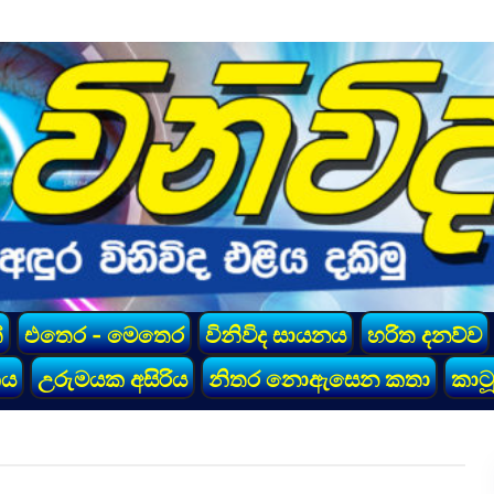
්
එතෙර - මෙතෙර
විනිවිද සායනය
හරිත දනව්ව
කය
උරුමයක අසිරිය
නිතර නොඇසෙන කතා
කාටූ