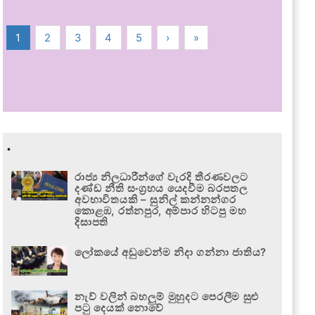
1
2
3
4
5
›
»
.
රාජ්‍ය නිලධාරීන්ගේ වැරදි තීරණවලට
දණ්ඩ නීති සංග්‍රහය යෙදවීම බරපතල
අවභාවිතයකි – සුනිල් කන්නන්ගර
කොළඹ, රත්නපුර, අම්පාර හිටපු මහ
දිසාපති
ලෝකයේ අඩුවෙන්ම නිදා ගන්නා ජාතිය?
නැව් වලින් බහලුම් මුහුදට පෙරලීම සුළු
පටු දෙයක් නොවේ