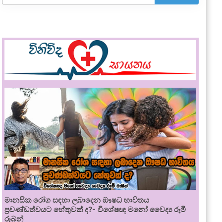
මානසික රෝග සඳහා ලබාදෙන ඖෂධ භාවිතය
ප්‍රචණ්ඩත්වයට හේතුවක් ද?- විශේෂඥ මනෝ වෛද්‍ය රූමි
රූබන්