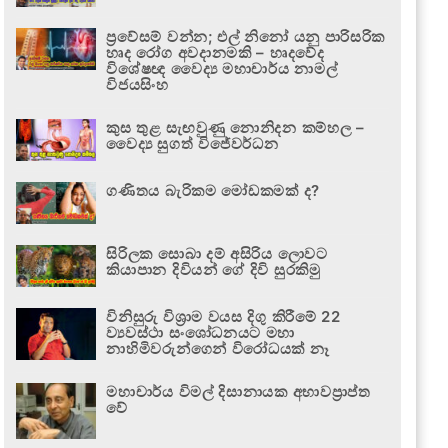
ප්‍රවේසම් වන්න; එල් නිනෝ යනු පාරිසරික
හෘද රෝග අවදානමකි – හෘදවේද
විශේෂඥ වෛද්‍ය මහාචාර්ය නාමල්
විජයසිංහ
කුස තුළ සැඟවුණු නොනිදන කම්හල –
වෛද්‍ය සුගත් විජේවර්ධන
ගණිතය බැරිකම මෝඩකමක් ද?
සිරිලක සොබා දම් අසිරිය ලොවට
කියාපාන දිවියන් ගේ දිවි සුරකිමු
විනිසුරු විශ්‍රාම වයස දිගු කිරීමේ 22
ව්‍යවස්ථා සංශෝධනයට මහා
නාහිමිවරුන්ගෙන් විරෝධයක් නෑ
මහාචාර්ය විමල් දිසානායක අභාවප්‍රාප්ත
වේ