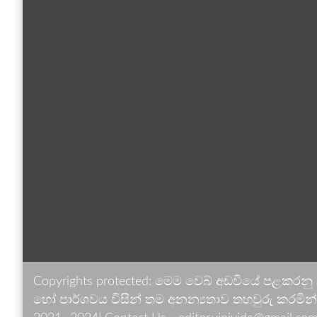
Copyrights protected: මෙම වෙබ් අඩවියේ පළකරනු
හෝ පාර්ශවය විසින් තම අනන්‍යතාව තහවුරු කරමින් ඉ