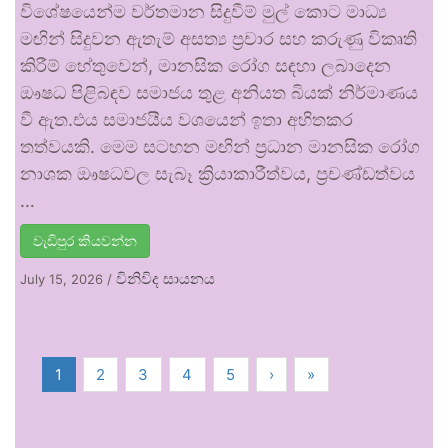
විශේෂයෙන්ම වර්තමාන සිදුවීම් මුල් කොට මාධ්‍ය
මඟින් සිදුවන ඇතැම් අසත්‍ය ප්‍රචාර සහ කරුණු විකෘති
කිරීම් හේතුවෙන්, මානසික රෝග සඳහා ලබාදෙන
ඖෂධ පිළිබඳව සමාජය තුළ අනියත බියක් නිර්මාණය
වී ඇත.එය සමාජයීය වශයෙන් ඉතා අහිතකර
තත්වයකි. මෙම සටහන මඟින් ප්‍රධාන මානසික රෝග
නාශක ඖෂධවල සැබෑ ක්‍රියාකාරීත්වය, ප්‍රචණ්ඩත්වය
…
වැඩිපුර කියවන්න
විනිවිද සායනය
July 15, 2026
/
1
2
3
4
5
›
»