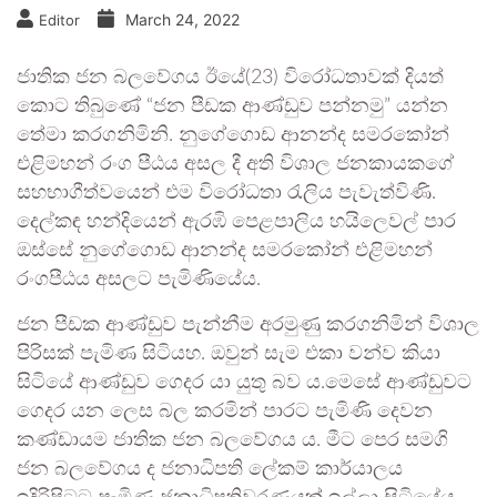
March 24, 2022
Editor
ජාතික ජන බලවේගය ඊයේ(23) විරෝධතාවක් දියත්
කොට තිබුණේ “ජන පීඩක ආණ්ඩුව පන්නමු” යන්න
තේමා කරගනිමිනි. නුගේගොඩ ආනන්ද සමරකෝන්
එළිමහන් රංග පීඨය අසල දී අති විශාල ජනකායකගේ
සහභාගීත්වයෙන් එම විරෝධතා රැලිය පැවැත්විණි.
දෙල්කඳ හන්දියෙන් ඇරඹි පෙළපාලිය හයිලෙවල් පාර
ඔස්සේ නුගේගොඩ ආනන්ද සමරකෝන් එළිමහන්
රංගපීඨය අසලට පැමිණියේය.
ජන පීඩක ආණ්ඩුව පැන්නීම අරමුණු කරගනිමින් විශාල
පිරිසක් පැමිණ සිටියහ. ඔවුන් සැම එකා වන්ව කියා
සිටියේ ආණ්ඩුව ගෙදර යා යුතු බව ය.මෙසේ ආණ්ඩුවට
ගෙදර යන ලෙස බල කරමින් පාරට පැමිණි දෙවන
කණ්ඩායම ජාතික ජන බලවේගය ය. මීට පෙර සමගි
ජන බලවේගය ද ජනාධිපති ලේකම් කාර්යාලය