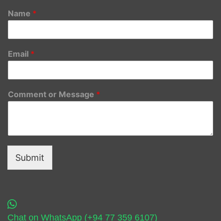
Name
*
Email
*
Comment or Message
*
Submit
Chat on WhatsApp (+94 77 359 6107)