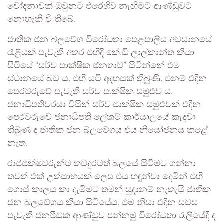
චෝදනාවක් ඔවුනට එරෙහිව නැඟීමට ආණ්ඩුවට
නොහැකි වී තිබේ.
ජාතික ජන බලවේග විරෝධතා පෙළපාලිය අවසානයේ
රැළියක් පැවැති අතර එහිදි කේ.ඩී ලාල්කාන්ත කියා
සිටියේ “සර්ව පාක්ෂික ජනතාව” සිටින්නේ එම
ස්ථානයේ බව ය. එහි යටි අදහසක් තිබුණි. එනම් එදින
පෙරවරුවේ පැවැති සර්ව පාක්ෂික සමුළුව ය.
ජනාධිපතිවරයා විසින් සර්ව පාක්ෂික සමුළුවක් එදින
පෙරවරුවේ ජනාධිපති ලේකම් කාර්යාලයේ කැදවා
තිබුණ ද ජාතික ජන බලවේගය එය නියෝජනය කළේ
නැත.
රාජපක්ෂවරුන්ට තවදුරටත් බලයේ සිටීමට ගන්නා
තවත් එක් උත්සාහයක් ලෙස එය හඳුන්වා දෙමින් එහි
ගොස් කාලය කා දැමීමට තමන් සුදානම් නැතැයි ජාතික
ජන බලවේගය කියා සිටියේය. එම නිසා එදින සවස
පැවැති ජනපීඩක ආණ්ඩුව පන්නමු විරෝධතා රැලියේදී ද