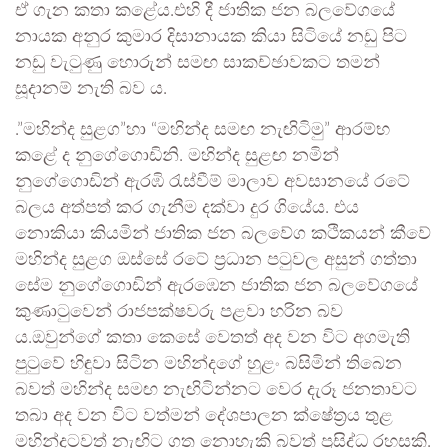
ඒ ගැන කතා කළේය.එහි දී ජාතික ජන බලවේගයේ
නායක අනුර කුමාර දිසානායක කියා සිටියේ නඩු පිට
නඩු වැටුණු හොරුන් සමඟ සාකච්ඡාවකට තමන්
සූදානම් නැති බව ය.
.”මහින්ද සුළග”හා “මහින්ද සමඟ නැඟිටිමු” ආරම්භ
කළේ ද නුගේගොඩිනි. මහින්ද සුළඟ නමින්
නුගේගොඩින් ඇරඹි රැස්වීම් මාලාව අවසානයේ රටේ
බලය අත්පත් කර ගැනීම දක්වා දුර ගියේය. එය
නොකියා කියමින් ජාතික ජන බලවේග කථිකයන් කීවේ
මහින්ද සුළග ඔස්සේ රටේ ප්‍රධාන පටුවල අසුන් ගත්තා
සේම නුගේගොඩින් ඇරඹෙන ජාතික ජන බලවේගයේ
කුණාටුවෙන් රාජපක්ෂවරු පළවා හරින බව
ය.ඔවුන්ගේ කතා කෙසේ වෙතත් අද වන විට අගමැති
පුටුවේ හිඳුවා සිටින මහින්දගේ හුළං බසිමින් තිබෙන
බවත් මහින්ද සමඟ නැඟිටින්නට වෙර දැරූ ජනතාවට
තබා අද වන විට වත්මන් දේශපාලන ක්ෂේත්‍රය තුළ
මහින්දටවත් නැඟිට ගත නොහැකි බවත් ප්‍රසිද්ධ රහසකි.