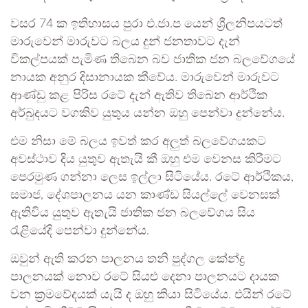
වසර 74 ක ඉතිහාසය පුරා එ.ජා.ප යෙන් ශ්‍රීලනිපයටත්
මාරුවෙන් මාරුවට බලය දුන් ජනතාවට දැන්
විකල්පයක් පැමිණ තිබෙන බව ජාතික ජන බලවේගයේ
නායක අනුර දිසානායක කීවේය. මාරුවෙන් මාරුවට
ආණ්ඩු කළ පිරිස රටේ දැන් ඇතිව තිබෙන ආර්ථික
අර්බුදයට වගකිව යුතුය යන්න ඔහු පෙන්වා දුන්නේය.
එම නිසා මේ බලය ඉවත් කර අලුත් බලවේගයකට
අවස්ථාව දිය යුතුව ඇතැයි කී ඔහු එම වෙනස කිරීමට
පෙරමුණ ගන්නා ලෙස ඉල්ලා සිටියේය. රටේ ආර්ථිකය,
සමාජ, දේශපාලනය යන කාණ්ඩ සියල්ලේ වෙනසක්
ඇතිවිය යුතුව ඇතැයි ජාතික ජන බලවේගය සිය
රැළියේදි පෙන්වා දුන්නේය.
ඔවුන් ඇති කරන පාලනය තනි පුද්ගල කේන්ද්‍ර
පාලනයක් නොව රටේ සියළු දෙනා පාලනයට දායක
වන ක්‍රමවේදයක් යැයි ද ඔහු කියා සිටියේය. එයින් රටේ