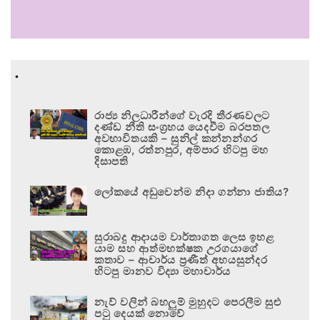
.
රාජ්‍ය නිලධාරීන්ගේ වැරදි තීරණවලට
දණ්ඩ නීති සංග්‍රහය යෙදවීම බරපතල
අවභාවිතයකි – සුනිල් කන්නන්ගර
කොළඹ, රත්නපුර, අම්පාර හිටපු මහ
දිසාපති
ලෝකයේ අඩුවෙන්ම නිදා ගන්නා ජාතිය?
සුරාබදු ආදායම වාර්තාගත ලෙස ඉහළ
යාම සහ ආත්මභක්ෂක උරගයාගේ
කතාව – ආචාර්ය ප්‍රණීත් අභයසුන්දර
හිටපු මානව විද්‍යා මහාචාර්ය
නැව් වලින් බහලුම් මුහුදට පෙරලීම සුළු
පටු දෙයක් නොවේ