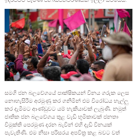
ඉදිරිපිටට පැමිණ ජනාධිපතිවරණයක් ඉල්ලා සිටියේය.
සමගි ජන බලවේගයේ පාක්ෂිකයන් විනය ගරුක ලෙස
නොහැසිරීම අරමුණු කර ගනිමින් එම විරෝධය හෑල්ලු
කර දැමීමට ආණ්ඩුවට යම් හැකියාවක් ලැබුණි. නමුත්
ජාතික ජන බලවේගය තුළ වැඩි භූමිකාවක් ජනතා
විමුක්ති පෙරමුණ දරන බැවින් එහි දැඩි විනයක්
පැවැතිණි. එම නිසා පරිසරය අපවිත්‍ර කළ බවට වත්