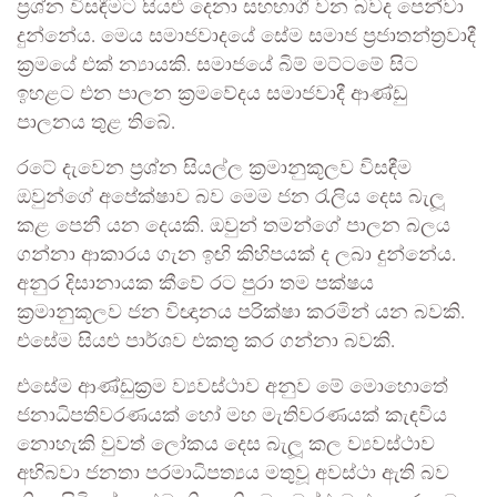
ප්‍රශ්න විසඳීමට සියළු දෙනා සහභාගී වන බවද පෙන්වා
දුන්නේය. මෙය සමාජවාදයේ සේම සමාජ ප්‍රජාතන්ත්‍රවාදී
ක්‍රමයේ එක් න්‍යායකි. සමාජයේ බිම් මට්ටමේ සිට
ඉහළට එන පාලන ක්‍රමවේදය සමාජවාදී ආණ්ඩු
පාලනය තුළ තිබේ.
රටේ දැවෙන ප්‍රශ්න සියල්ල ක්‍රමානුකූලව විසඳීම
ඔවුන්ගේ අපේක්ෂාව බව මෙම ජන රැලිය දෙස බැලූ
කළ පෙනී යන දෙයකි. ඔවුන් තමන්ගේ පාලන බලය
ගන්නා ආකාරය ගැන ඉඟි කිහිපයක් ද ලබා දුන්නේය.
අනුර දිසානායක කීවේ රට පුරා තම පක්ෂය
ක්‍රමානුකූලව ජන විඥානය පරික්ෂා කරමින් යන බවකි.
එසේම සියළු පාර්ශව එකතු කර ගන්නා බවකි.
එසේම ආණ්ඩුක්‍රම ව්‍යවස්ථාව අනුව මේ මොහොතේ
ජනාධිපතිවරණයක් හෝ මහ මැතිවරණයක් කැඳවිය
නොහැකි වුවත් ලෝකය දෙස බැලූ කල ව්‍යවස්ථාව
අභිබවා ජනතා පරමාධිපත්‍යය මතුවූ අවස්ථා ඇති බව