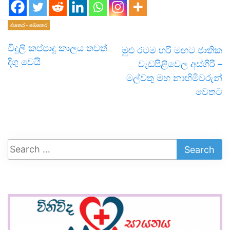
එතෙර - මෙතෙර
විදුලි කප්පාදු කාලය තවත්
මුළු රටම හරි මඟට ජාතික
දිගු වෙයි
වැඩපිළිවෙල අස්ගිරි –
මල්වතු මහ නාහිමිවරුන්
වෙතට