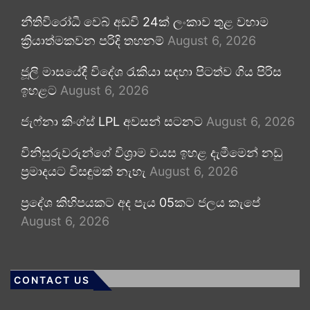
නීතිවිරෝධී වෙබ් අඩවි 24ක් ලංකාව තුළ වහාම
ක්‍රියාත්මකවන පරිදි තහනම්
August 6, 2026
ජූලි මාසයේදී විදේශ රැකියා සඳහා පිටත්ව ගිය පිරිස
ඉහළට
August 6, 2026
ජැෆ්නා කිංග්ස් LPL අවසන් සටනට
August 6, 2026
විනිසුරුවරුන්ගේ විශ්‍රාම වයස ඉහළ දැමීමෙන් නඩු
ප්‍රමාදයට විසඳුමක් නැහැ
August 6, 2026
ප්‍රදේශ කිහිපයකට අද පැය 05කට ජලය කැපේ
August 6, 2026
CONTACT US