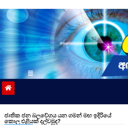
Skip
to
content
vinivida.lk
ජාතික ජන බලවේගය යන ගමන් මඟ ඉදිරියේ
කොල එළියක් දල්වමුද?