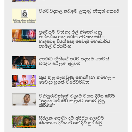
විශ්වවිද්‍යාල කඩඉම් ලකුණු නිකුත් කෙරේ
ප්‍රවේසම් වන්න; එල් නිනෝ යනු
පාරිසරික හෘද රෝග අවදානමකි –
හෘදවේද විශේෂඥ වෛද්‍ය මහාචාර්ය
නාමල් විජයසිංහ
අපරාධ නීතියේ පරම පදනම හෙවත්
වරදට සරිලන දඬුවම
කුස තුළ සැඟවුණු නොනිදන කම්හල –
වෛද්‍ය සුගත් විජේවර්ධන
විනිසුරුවන්ගේ විශ්‍රාම වයස දීර්ඝ කිරීම
“දොවාගත් කිරි කළයට ගොම මුසු
කිරීමක්”
සිරිලක සොබා දම් අසිරිය ලොවට
කියාපාන දිවියන් ගේ දිවි සුරකිමු