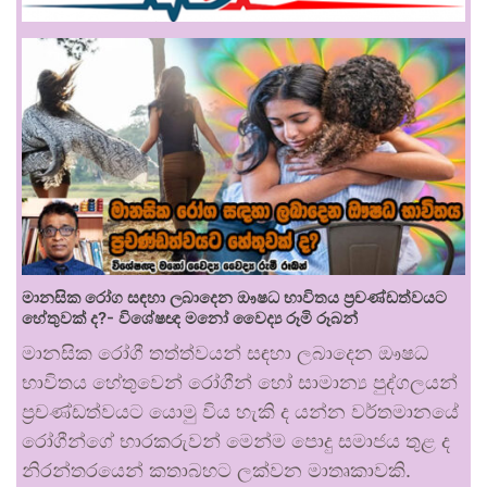
මානසික රෝග සඳහා ලබාදෙන ඖෂධ භාවිතය ප්‍රචණ්ඩත්වයට
හේතුවක් ද?- විශේෂඥ මනෝ වෛද්‍ය රූමි රූබන්
මානසික රෝගී තත්ත්වයන් සඳහා ලබාදෙන ඖෂධ
භාවිතය හේතුවෙන් රෝගීන් හෝ සාමාන්‍ය පුද්ගලයන්
ප්‍රචණ්ඩත්වයට යොමු විය හැකි ද යන්න වර්තමානයේ
රෝගීන්ගේ භාරකරුවන් මෙන්ම පොදු සමාජය තුළ ද
නිරන්තරයෙන් කතාබහට ලක්වන මාතෘකාවකි.