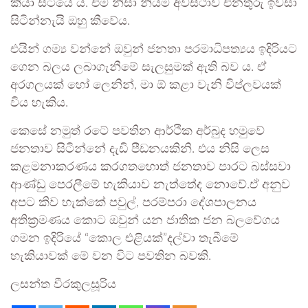
කියා සිටියේ ය. එම නිසා නියම අවස්ථාව එනතුරු ඉවසා
සිටින්නැයි ඔහු කීවේය.
එයින් ගම්‍ය වන්නේ ඔවුන් ජනතා පරමාධිපත්‍යය ඉදිරියට
ගෙන බලය ලබාගැනීමේ සැලසුමක් ඇති බව ය. ඒ
අරගලයක් හෝ ලෙනින්, මා ඕ කළා වැනි විප්ලවයක්
විය හැකිය.
කෙසේ නමුත් රටේ පවතින ආර්ථික අර්බුද හමුවේ
ජනතාව සිටින්නේ දැඩි පීඩනයකිනි. එය නිසි ලෙස
කළමනාකරණය කරගතහොත් ජනතාව පාරට බස්සවා
ආණ්ඩු පෙරලීමේ හැකියාව නැත්තේද නොවේ.ඒ අනුව
අපට කිව හැක්කේ පවුල්, පරම්පරා දේශපාලනය
අතික්‍රමණය කොට ඔවුන් යන ජාතික ජන බලවේගය
ගමන ඉදිරියේ “කොල එළියක්”දල්වා තැබීමේ
හැකියාවක් මේ වන විට පවතින බවකි.
ලසන්ත වීරකුලසූරිය