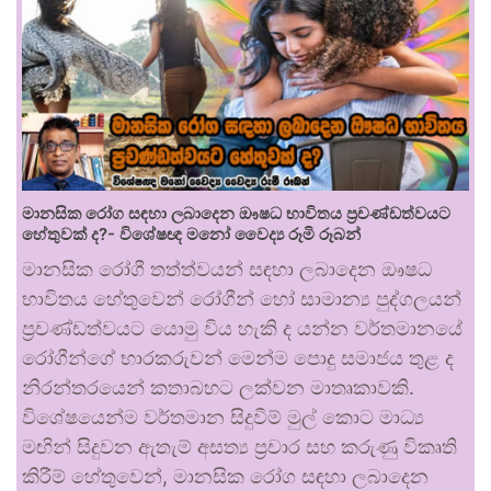
මානසික රෝග සඳහා ලබාදෙන ඖෂධ භාවිතය ප්‍රචණ්ඩත්වයට
හේතුවක් ද?- විශේෂඥ මනෝ වෛද්‍ය රූමි රූබන්
මානසික රෝගී තත්ත්වයන් සඳහා ලබාදෙන ඖෂධ
භාවිතය හේතුවෙන් රෝගීන් හෝ සාමාන්‍ය පුද්ගලයන්
ප්‍රචණ්ඩත්වයට යොමු විය හැකි ද යන්න වර්තමානයේ
රෝගීන්ගේ භාරකරුවන් මෙන්ම පොදු සමාජය තුළ ද
නිරන්තරයෙන් කතාබහට ලක්වන මාතෘකාවකි.
විශේෂයෙන්ම වර්තමාන සිදුවීම් මුල් කොට මාධ්‍ය
මඟින් සිදුවන ඇතැම් අසත්‍ය ප්‍රචාර සහ කරුණු විකෘති
කිරීම් හේතුවෙන්, මානසික රෝග සඳහා ලබාදෙන