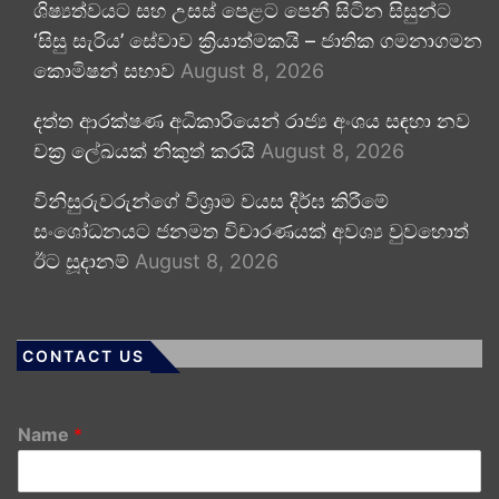
ශිෂ්‍යත්වයට සහ උසස් පෙළට පෙනී සිටින සිසුන්ට
‘සිසු සැරිය’ සේවාව ක්‍රියාත්මකයි – ජාතික ගමනාගමන
කොමිෂන් සභාව
August 8, 2026
දත්ත ආරක්ෂණ අධිකාරියෙන් රාජ්‍ය අංශය සඳහා නව
චක්‍ර ලේඛයක් නිකුත් කරයි
August 8, 2026
විනිසුරුවරුන්ගේ විශ්‍රාම වයස දීර්ඝ කිරීමේ
සංශෝධනයට ජනමත විචාරණයක් අවශ්‍ය වුවහොත්
ඊට සූදානම්
August 8, 2026
CONTACT US
Name
*