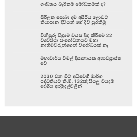
ගණිතය බැරිකම මෝඩකමක් ද?
සිරිලක සොබා දම් අසිරිය ලොවට
කියාපාන දිවියන් ගේ දිවි සුරකිමු
විනිසුරු විශ්‍රාම වයස දිගු කිරීමේ 22
ව්‍යවස්ථා සංශෝධනයට මහා
නාහිමිවරුන්ගෙන් විරෝධයක් නෑ
මහාචාර්ය විමල් දිසානායක අභාවප්‍රාප්ත
වේ
2030 වන විට අධිවේගී මාර්ග
පද්ධතියට කි.මී. 132ක්;සියලු වියදම්
දේශීය අරමුදල්වලින්