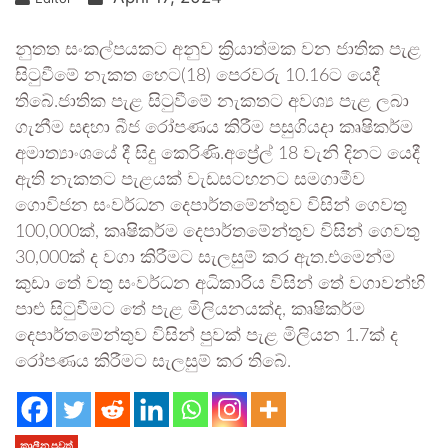
නුතත සංකල්පයකට අනුව ක්‍රියාත්මක වන ජාතික පැළ
සිටුවීමේ නැකත හෙට(18) පෙරවරු 10.16ට යෙදී
තිබේ.ජාතික පැළ සිටුවීමේ නැකතට අවශ්‍ය පැළ ලබා
ගැනීම සඳහා බීජ රෝපණය කිරීම පසුගියදා කෘෂිකර්ම
අමාත්‍යාංශයේ දී සිදු කෙරිණි.අප්‍රේල් 18 වැනි දිනට යෙදී
ඇති නැකතට පැළයක් වැඩසටහනට සමගාමීව
ගොවිජන සංවර්ධන දෙපාර්තමේන්තුව විසින් ගෙවතු
100,000ක්, කෘෂිකර්ම දෙපාර්තමේන්තුව විසින් ගෙවතු
30,000ක් ද වගා කිරීමට සැලසුම් කර ඇත.එමෙන්ම
කුඩා තේ වතු සංවර්ධන අධිකාරිය විසින් තේ වගාවන්හි
පාළු සිටුවීමට තේ පැළ මිලියනයක්ද, කෘෂිකර්ම
දෙපාර්තමේන්තුව විසින් පුවක් පැළ මිලියන 1.7ක් ද
රෝපණය කිරීමට සැලසුම් කර තිබේ.
කාලීන පුවත්