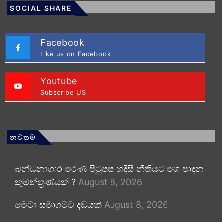
SOCIAL SHARE
Facebook
Like us on Facebook
Youtube
Subscribe US
නවතම
බන්ධනාගාර මරණ පිටුපස හදිසි නීතියට මග පාදන
කුමන්ත්‍රණයක් ?
August 8, 2026
මෙටා සමාගමට දඩයක්
August 8, 2026