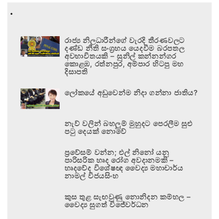
.
රාජ්‍ය නිලධාරීන්ගේ වැරදි තීරණවලට
දණ්ඩ නීති සංග්‍රහය යෙදවීම බරපතල
අවභාවිතයකි – සුනිල් කන්නන්ගර
කොළඹ, රත්නපුර, අම්පාර හිටපු මහ
දිසාපති
ලෝකයේ අඩුවෙන්ම නිදා ගන්නා ජාතිය?
නැව් වලින් බහලුම් මුහුදට පෙරලීම සුළු
පටු දෙයක් නොවේ
ප්‍රවේසම් වන්න; එල් නිනෝ යනු
පාරිසරික හෘද රෝග අවදානමකි –
හෘදවේද විශේෂඥ වෛද්‍ය මහාචාර්ය
නාමල් විජයසිංහ
කුස තුළ සැඟවුණු නොනිදන කම්හල –
වෛද්‍ය සුගත් විජේවර්ධන