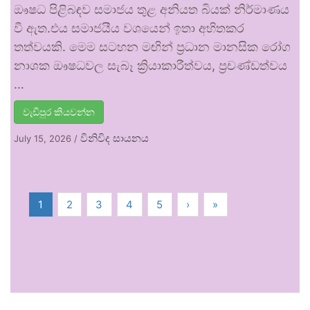
ඖෂධ පිළිබඳව සමාජය තුළ අනියත බියක් නිර්මාණය
වී ඇත.එය සමාජයීය වශයෙන් ඉතා අහිතකර
තත්වයකි. මෙම සටහන මඟින් ප්‍රධාන මානසික රෝග
නාශක ඖෂධවල සැබෑ ක්‍රියාකාරීත්වය, ප්‍රචණ්ඩත්වය
…
වැඩිපුර කියවන්න
විනිවිද සායනය
July 15, 2026
/
1
2
3
4
5
›
»