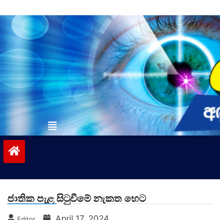
Skip
to
content
vinivida.lk
ජාතික පැළ සිටුවීමේ නැකත හෙට
April 17, 2024
Editor