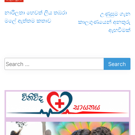
නාරිලතා හෙවත් ලිය තඹරා
උණුසුම ගැන
මලේ ඇත්තම කතාව
කාලගුණයෙන් අනතුරු
ඇඟවීමක්