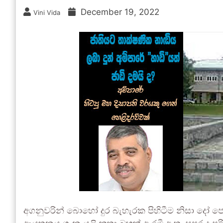
December 19, 2022
Vini Vida
අගනුවරින් බොහෝ දුර බැහැරක පිහිටීම නිසා දෝ පො