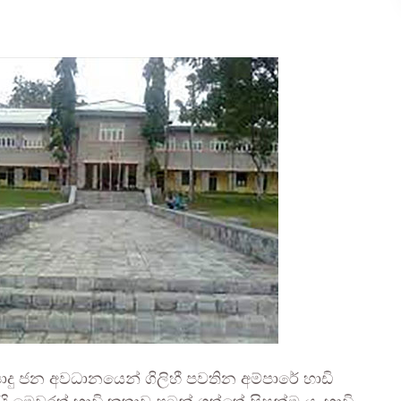
දු ජන අවධානයෙන් ගිලිහී පවතින අම්පාරේ හාඩි