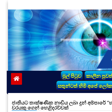
Skip
to
content
vinivida.lk
මුල් පිටුව
කාලීන පුවත
සතුන්ටත් හිමි අපේ ලෝ
ජාතියට තාක්ෂණික නාඬිය ලබා දුන් අම්පාරේ “හාඩ
වරයකු ගෙන් හෙළිදරව්වක්