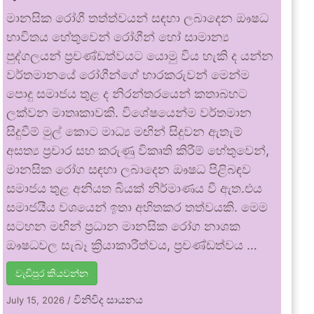
මානසික රෝගී තත්ත්වයන් සඳහා ලබාදෙන ඖෂධ
භාවිතය හේතුවෙන් රෝගීන් හෝ සාමාන්‍ය
පුද්ගලයන් ප්‍රචණ්ඩත්වයට යොමු විය හැකි ද යන්න
වර්තමානයේ රෝගීන්ගේ භාරකරුවන් මෙන්ම
පොදු සමාජය තුළ ද නිරන්තරයෙන් කතාබහට
ලක්වන මාතෘකාවකි. විශේෂයෙන්ම වර්තමාන
සිදුවීම් මුල් කොට මාධ්‍ය මඟින් සිදුවන ඇතැම්
අසත්‍ය ප්‍රචාර සහ කරුණු විකෘති කිරීම් හේතුවෙන්,
මානසික රෝග සඳහා ලබාදෙන ඖෂධ පිළිබඳව
සමාජය තුළ අනියත බියක් නිර්මාණය වී ඇත.එය
සමාජයීය වශයෙන් ඉතා අහිතකර තත්වයකි. මෙම
සටහන මඟින් ප්‍රධාන මානසික රෝග නාශක
ඖෂධවල සැබෑ ක්‍රියාකාරීත්වය, ප්‍රචණ්ඩත්වය …
වැඩිපුර කියවන්න
විනිවිද සායනය
July 15, 2026
/