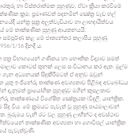
රතුරු හා විස්තරාත්මක පුහුණුව, ඒවා ක්‍රියා කරවීමේ
්ෂණික ක්‍රම, ප්‍රමාණවත් පදනමින් ක්‍ෂේත්‍ර වැඩ හල්
දී යන්ත්‍ර සූත්‍ර අලුත්වැඩියාව හා ලාභදායිත්වය
වූයේ මේ තාක්ෂණික පුහුණු ආයතනයයි.
 සම්පූර්ණ කළ මේ ජාත්‍යන්තර කලාපීය පුහුණු
956/1/16 දිනදී ය.
 පත්‍ර විභාගයෙන් ගණිතය හා භෞතික විද්‍යාව සමත්
ාඨමාලාව කොටස් තුනක් ලෙස සංවිධානය කර ඇත. මුල්ම
 ගැන අධ්‍යනයක් සිදුකිරීමටත් ඒ අනුව ඔවුන්
ගත යුතු ඉංජිනේරු තාක්ෂණ අවශ්‍යතාව පිළිබඳ අවබෝධය
 දැනුමත් ප්‍රායෝගික පුහුණුව මගින් කුසලතාව
 තාක්ෂණයේ විශේෂිත ක්‍ෂේත්‍රයක (විදුලි, යාන්ත්‍රික,
ම සිදු විය. මේ ක්‍රමයට පැවැත් වූ පුහුණු පාඨමාලාවන්
්ත, බුරුමය වැනි රට වල පුහුණු ලාභීන්ට ද අවස්ථාව
ිත්වයෙන් තාක්ෂණික අවශ්‍යතා හා ගොවිපල් යාන්ත්‍රික
ේ පැවැත්වුණි.