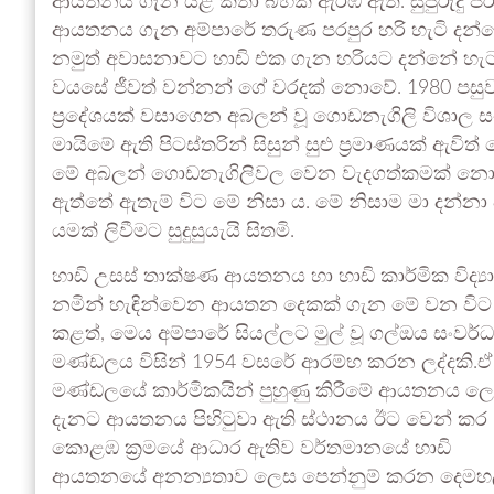
ආයතනය ගැන යළි කතා බහක් ඇරඹී ඇත. සුපුරුදු පරිද
ආයතනය ගැන අම්පාරේ තරුණ පරපුර හරි හැටි දන්නේ
නමුත් අවාසනාවට හාඩි එක ගැන හරියට දන්නේ හැට 
වයසේ ජීවත් වන්නන් ගේ වරදක් නොවේ. 1980 පසු
ප්‍රදේශයක් වසාගෙන අබලන් වූ ගොඩනැගිලි විශාල ස
මායිමේ ඇති පිටස්තරින් සිසුන් සුළු ප්‍රමාණයක
මේ අබලන් ගොඩනැගිලිවල වෙන වැදගත්කමක් නොදන
ඇත්තේ ඇතැම් විට මේ නිසා ය. මේ නිසාම මා දන්
යමක් ලිවීමට සුදුසුයැයි සිතමි.
හාඩි උසස් තාක්ෂණ ආයතනය හා හාඩි කාර්මික විද්‍
නමින් හැඳින්වෙන ආයතන දෙකක් ගැන මේ වන විට
කළත්, මෙය අම්පාරේ සියල්ලට මුල් වූ ගල්ඔය සංවර්
මණ්ඩලය විසින් 1954 වසරේ ආරම්භ කරන ලද්දකි.ඒ
මණ්ඩලයේ කාර්මිකයින් පුහුණු කිරීමේ ආයතනය ලෙ
දැනට ආයතනය පිහිටුවා ඇති ස්ථානය ඊට වෙන් කර
කොළඹ ක්‍රමයේ ආධාර ඇතිව වර්තමානයේ හාඩි
ආයතනයේ අනන්‍යතාව ලෙස පෙන්නුම් කරන දෙමහ