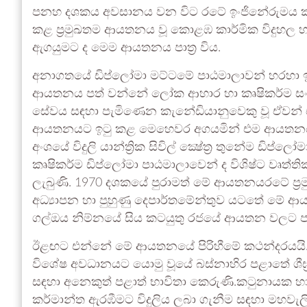
පනහ දශකය අවසානය වන විට රටේ ඉංජිනේරුමය කාර්
කළ ප්‍රමුඛතම ආයතනය වූ කොළඹ කාර්මික විදුහල
ඇගයුමට ද මෙම ආයතනය පාත්‍ර විය.
අනාගතයේ ඩිප්ලෝමා මට්ටමේ පාඨමාලාවන් හරහා ඉංජ
ආයතනය පත් වන්නේ ලෝක ආහාර හා කෘෂිකර්ම 
සේවය සඳහා පැමිණෙන කැනේඩියානුවෙකු වූ ඒවන් ඒ
ආයතනයට ඉටු කළ මෙහෙවර අගයමින් එම ආයතනය හාඩ
අංශයේ විදුලි යාන්ත්‍රික සිවිල් ක්‍ෂේත්‍ර තුනේම ඩිප්
කෘෂිකර්ම ඩිප්ලෝමා පාඨමාලාවෙන් ද විශිෂ්ට වෘත්
ලැබුණි. 1970 දශකයේ පුරාමත් මේ ආයතනයරටේ ප්‍
අධ්‍යාපන හා පුහුණු දෙපාර්තමේන්තුව යටතේ මේ ආ
ගල්ඔය නිම්නයේ සිය කටයුතු රජයේ ආයතන වලට පව
ඊළඟට එන්නේ මේ ආයතනයේ පිරිහීමේ කථන්දරයයි. 19
විශේෂ අවධානයට යොමු වූයේ බස්නාහිර පළාතේ ශීඝ්‍ර
සඳහා අනෙකුත් පළාත් භාවිතා කෙරුණි.කටුනායක හා
කර්මාන්ත ඇරඹීමට විදුලිය ලබා ගැනීම සඳහා මහවැලි 