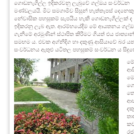
ගොඩනැගිල්ල ඉදිකරවනු ලැබුවේ ගල්ඔය සංවර්ධන
මණ්ඩලයයි. මීට සමගාමීව සිසුන් හැත්තෑපස් දෙනෙක
නේවාසික පහසුකම් සැපයිය හැකි ගොඩනැගිල්ලක් ද
ඉදිකරනු ලැබ ඇත. ආරම්භයේදීම මේ ආයතනය ගල්ඔය 
ගැනීමේ අරමුණින් ස්ථාපිත කිරීමට ගියත් එය ජාත්‍ය
සමඟම ය. එවක අග්නිදිග හා දකුණු ආසියාවේ බර යන්ත
සංවර්ධනය ඇතුළු යටිතල පහසුකම් සංවර්ධන ය සිදුකෙ
මේ
ආස
මෙ
ගො
තෝ
ආහ
දක
තා
කව
රජ