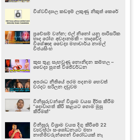
විශ්වවිද්‍යාල කඩඉම් ලකුණු නිකුත් කෙරේ
ප්‍රවේසම් වන්න; එල් නිනෝ යනු පාරිසරික
හෘද රෝග අවදානමකි – හෘදවේද
විශේෂඥ වෛද්‍ය මහාචාර්ය නාමල්
විජයසිංහ
කුස තුළ සැඟවුණු නොනිදන කම්හල –
වෛද්‍ය සුගත් විජේවර්ධන
අපරාධ නීතියේ පරම පදනම හෙවත්
වරදට සරිලන දඬුවම
විනිසුරුවන්ගේ විශ්‍රාම වයස දීර්ඝ කිරීම
“දොවාගත් කිරි කළයට ගොම මුසු
කිරීමක්”
විනිසුරු විශ්‍රාම වයස දිගු කිරීමේ 22
ව්‍යවස්ථා සංශෝධනයට මහා
නාහිමිවරුන්ගෙන් විරෝධයක් නෑ