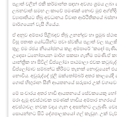
පළාත් වලින් එකී කර්මාන්ත සඳහා අවශ්‍ය ශ්‍රමය ලබ
ලබනවාත් සමඟ ලංකාවේ පමණක් නොව මුළු අග්නිදිග හා
ව්‍යාපෘතියට තිබූ අවධානය විවෘත ආර්ථිතිකයේ බස්න
මාර්ගයෙන් වැසී ගියේය.
ඒ අනුව අම්පාර පිළිබඳව තිබූ උනන්දුව හා ප්‍රමුඛ 
විසූ පතාක යෝධයින්ට පවා ස්වකීය පළාත් වල සැලක
තුළ එම රජය නියෝජනය කළ අම්පාරේ “කදෝ පැණියන්
උදෙසා ධනෝපායන මාර්ග සකසා ගැනීම පමණි.ඒ කාලය
යාන්ත්‍රික හා සිවිල් ඩිප්ලෝමා පාඨමාලා එවක කටුබැ
ඩිප්ලෝමාව සම්බන්ධ කිරීමට තැනක් නොවූයෙන් එය 
නොවීය. අවුරුද්දේ ජුලි ඔක්තෝම්බර් අතර කාලයේදී
ගොස් හිඟුරාන සීනි ආයතනයේ සරුසාර උක් වගාවෙන්
මේ සංචාරය අතර හාඩි ආයතනයේ සේවකයෙකු හෝ සාමා
මරා දැමූ අවස්ථාවක පමණක් හාඩිය අම්පාර නගරයේ
අවස්ථාවල නවක වදය ගැන ද අසන්නට ලැබුණි. වෙන
සොයන්නට සිටි දේශපාලකයෝ ගල් කැඩූහ. උක් වැව්