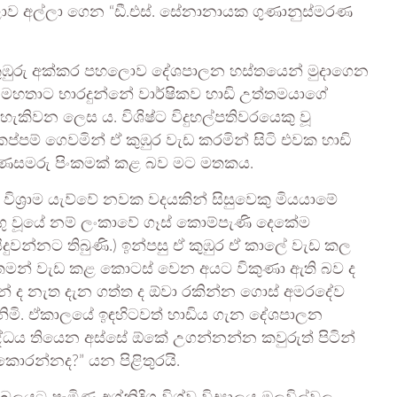
ව අල්ලා ගෙන “ඩී.එස්. සේනානායක ගුණානුස්මරණ
ඔය කුඹුරු අක්කර පහලොව දේශපාලන හස්තයෙන් මුදාගෙන
 මහතාට භාරදුන්නේ වාර්ෂිකව හාඩි උත්තමයාගේ
ැකිවන ලෙස ය. විශිෂ්ට විදුහල්පතිවරයෙකු වූ
්පම් ගෙවමින් ඒ කුඹුර වැඩ කරමින් සිටි එවක හාඩි
ගුණසමරු පිංකමක් කළ බව මට මතකය.
 විශ්‍රාම යැව්වේ නවක වදයකින් සිසුවෙකු මියයාමේ
 වලංගු වූයේ නම් ලංකාවේ ගෑස් කොම්පැණි දෙකේම
දුවන්නට තිබුණි.) ඉන්පසු ඒ කුඹුර ඒ කාලේ වැඩ කල
තමන් වැඩ කළ කොටස් වෙන අයට විකුණා ඇති බව ද
නේ ද නැත දැන ගත්ත ද ඕවා රකින්න ගොස් අමරදේව
නොදනිමි. ඒකාලයේ ඉඳහිටවත් හාඩිය ගැන දේශපාලන
ධය තියෙන අස්සේ ඕකේ උගන්නන්න කවුරුත් පිටින්
ොරන්නද?” යන පිළිතුරයි.