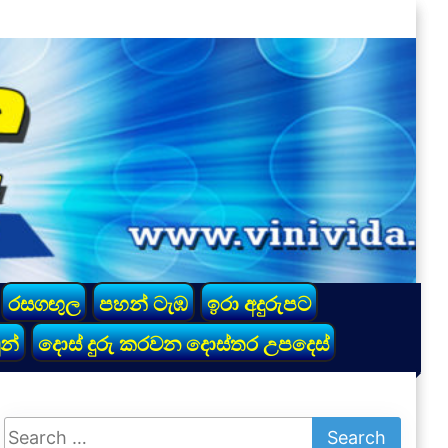
රසගඟුල
පහන් ටැඹ
ඉරා අදුරුපට
න්
දොස් දුරු කරවන දොස්තර උපදෙස්