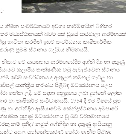
ුට
නිම්න සංවර්ධනයට අවශ්‍ය කාර්මිකයින් බිහිකර
ාන්තර මධ්‍යස්ථානයක් බවට පත් වූයේ පාඨමාලා ආරම්භයත්
්‍ර භාවිතා කරමින් ඉඩම් සංවර්ධනය කෘෂිකාර්මික
රුණු ප්‍රමුඛ ස්ථානය ගල්ඔය නිම්නයයි.
 නිසාම මේ ආයතනය ආරම්භයේදීම අග්නි දිග හා දකුණු
ියාවේ කලාපීය තාක්ෂණික හමු පැවැත්වෙන ස්ථානය
න්ම ඉඩම් සංවර්ධනය ද ඇතුලත් කම්හල් ගැටලු හා
විපල් යාන්ත්‍රීය කරණය පිළිබඳ මධ්‍යස්ථානය ලෙස
රා ගන්න ලදී. මේ සඳහා අනුග්‍රහය ලබා දුන්නේ ලෝක
ාර හා කෘෂිකර්ම සංවිධානයයි. 1954 දී එම විෂයේ මුළු
ුණු හා අග්නිදිග ආසියාවේම කේන්ද්‍රස්ථානය අම්පාරේ
ක්ෂණික පුහුණු මධ්‍යස්ථානය වූ බව වර්තමානයේ
රකු නම් දනීද? නමුත් අග්නිදිග හා දකුණු ආසියානු
යන්ට අදාල යන්ත්‍රෝපකරණ තෝරා ගැනීම පිළිබඳ