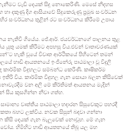
ා ගැනීමට වැඩි දෙයක් සිදු නොකෙරිණි. මෙසේ නිදහස
 දකුණු දිග ආසියාවේ සිදුකෙරුණු ප්‍රමුඛ සංවර්ධන
ාහිර සංවර්ධනය තුළින් රට සංවර්ධනය කිරීමේ උපාය
ස්ථානය නැතිවී ගියේය. ජේ.ආර්. ජයවර්ධනගේ පාලනය තුළ
ිය යුතු යමක් කිරීමට අපහසු විය.එවන් වාතාවරණයක්
”ට හැකි වූයේ විවෘත ආර්ථිකයේ පිහිටෙන් තමන්
ේ හාඩි ආයතනයේ ඉංජිනේරු පාඨමාලා වූ විදුලි
ද්ද කාර්මික විදුහලට සම්බන්ධ කෙරිණි. කෘෂිකර්ම
ඉතිරි විය. කාර්මික විදුහල ගැන සොයා බලන කිසිවෙක්
 නොවැරදීම වන අලි මේ කීර්තිමත් ආයතනය මැදින්
 සිය කුසගින්න නිවා ගත්හ.
න්‍ය වෘත්තීය පාඨමාලා හදාරන සිසුවෙකුට පහරදී
 කතා බහට ලක්විය. නවක සිසුන් බඳවා ගන්නා
 කිසි දෙයක් ගැන බැලූවෙක් නොවූහ. මේ ගැන
වෝය. හිමිහිට හාඩි ආයතනයේ තිබූ යල මහ