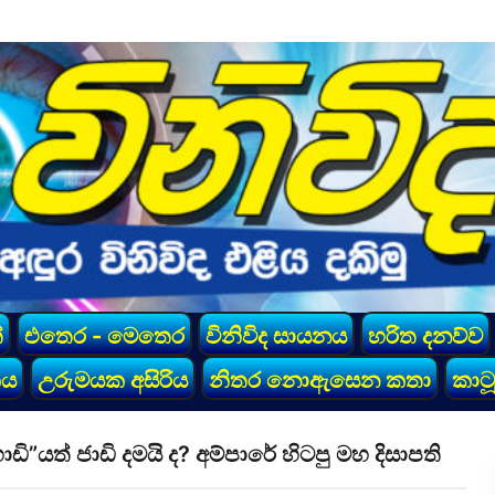
්
එතෙර - මෙතෙර
විනිවිද සායනය
හරිත දනව්ව
කය
උරුමයක අසිරිය
නිතර නොඇසෙන කතා
කාටූ
ි”යත් ජාඩි දමයි ද? අම්පාරේ හිටපු මහ දිසාපති