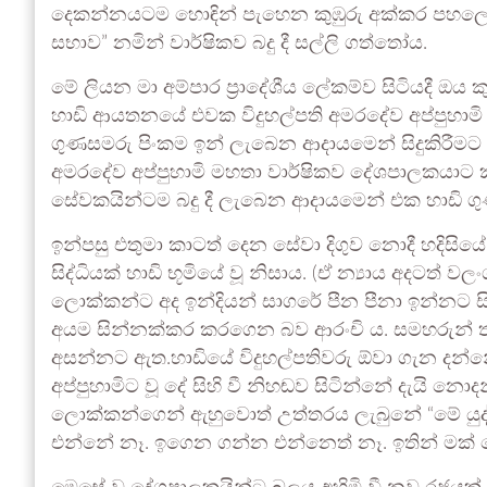
දෙකන්නයටම හොඳින් පැහෙන කුඹුරු අක්කර පහලො
සභාව” නමින් වාර්ෂිකව බදු දී සල්ලි ගත්තෝය.
මේ ලියන මා අම්පාර ප්‍රාදේශීය ලේකම්ව සිටියදී 
හාඩි ආයතනයේ එවක විදුහල්පති අමරදේව අප්පුහාමි
ගුණසමරු පිංකම ඉන් ලැබෙන ආදායමෙන් සිදුකිරීමට හ
අමරදේව අප්පුහාමි මහතා වාර්ෂිකව දේශපාලකයාට කප
සේවකයින්ටම බදු දී ලැබෙන ආදායමෙන් එක හාඩි 
ඉන්පසු එතුමා කාටත් දෙන සේවා දිගුව නොදී හදිසියේ
සිද්ධියක් හාඩි භූමියේ වූ නිසාය. (ඒ න්‍යාය අදටත්
ලොක්කන්ට අද ඉන්දියන් සාගරේ පීන පීනා ඉන්නට සි
අයම සින්නක්කර කරගෙන බව ආරංචි ය. සමහරුන් 
අසන්නට ඇත.හාඩියේ විදුහල්පතිවරු ඕවා ගැන දන්
අප්පුහාමිට වූ දේ සිහි වී නිහඬව සිටින්නේ දැයි 
ලොක්කන්ගෙන් ඇහුවොත් උත්තරය ලැබුනේ “මේ යුද්
එන්නේ නෑ. ඉගෙන ගන්න එන්නෙත් නෑ. ඉතින් මක් ක