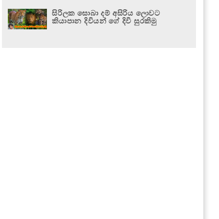
සිරිලක සොබා දම් අසිරිය ලොවට
කියාපාන දිවියන් ගේ දිවි සුරකිමු