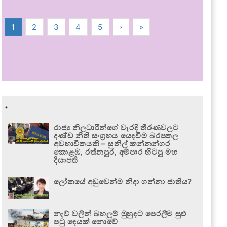
1
2
3
4
5
›
»
.
රාජ්‍ය නිලධාරීන්ගේ වැරදි තීරණවලට
දණ්ඩ නීති සංග්‍රහය යෙදවීම බරපතල
අවභාවිතයකි – සුනිල් කන්නන්ගර
කොළඹ, රත්නපුර, අම්පාර හිටපු මහ
දිසාපති
ලෝකයේ අඩුවෙන්ම නිදා ගන්නා ජාතිය?
නැව් වලින් බහලුම් මුහුදට පෙරලීම සුළු
පටු දෙයක් නොවේ