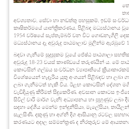
තො
තාක
අවශ්‍යතාව, සේවා හා නඩත්තු පහසුකම්, ඉඩම් සංවර්ධනයේ
කෘෂිකර්මයේ යාන්ත්‍රීකරණය, පිළිබඳ මධ්‍යස්ථානය 
1954 වර්ෂයේ සැප්තැම්බර් වන විට ගොඩනැගිලි දෙක
මධ්‍යස්ථානය දෑ අවුරුදු පාඨමාලාව මුලින්ම ඇරඹුවේ 1
බඳවා ගැනීමේ සුදුසුකම වූයේ ජේෂ්ඨ පාඨශාලා සහතික
අවුරුදු 18-23 වයස් කාණ්ඩයේ තරුණයින් ය. මේ ප
කොටසින් ගල්ඔය සංවර්ධන ව්‍යාපෘතියේ ක්‍රියාකාරකම්
විශේෂයෙන් හැදෑරිය යුතු අංශයන් පිළිබඳව හා ලබා 
ලබා ගැනීමටත් හැකි විය. ඊළඟ කොටසින් දේශන මගින්
වැඩිදියුණු කිරීමත් සිදුකෙරිණ. අවසාන කොටස ඉංජිනේරු
සිවිල් වාරි මාර්ග වැනි) අධ්‍යාපනය හා පුහුණුව ලබා දී
සඳහා දේශීය මෙන්ම ඉන්දුනීසියා, මැලේසියා, තායිලන
සැලසිණි. දකුණු හා අග්නි දිග ආසියානු රටවල සහභාග
කරණයට අදාල සම්මන්ත්‍රණ ද නිරතුරුව මේ ආයතනය