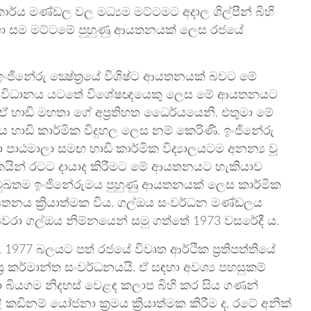
ය මණ්ඩල වල මධ්‍යම මට්ටමට අදාල ශිල්පීන් බිහි
 හා සම මට්ටමේ පුහුණු ආයතනයක් ලෙස රජයේ
ිනේරු ක්‍ෂේත්‍රයේ විශිෂ්ට ආයතනයක් බවට මේ
සංවිධානය යටතේ විශේෂඥයෙකු ලෙස මේ ආයතනයට
 හාඩි මහතා ගේ අප්‍රතිහත ධෛර්යයෙනි. එතුමා මේ
ි කාර්මික විදුහල ලෙස නම් කෙරිණි. ඉංජිනේරු
ලෝමා පාඨමාලා සමඟ හාඩි කාර්මික විද්‍යාලයටම අනන්‍ය වූ
තිකයින් රටට දායාද කිරීමට මේ ආයතනයට හැකියාව
රමුඛතම ඉංජිනේරුමය පුහුණු ආයතනයක් ලෙස කාර්මික
යතනය ක්‍රියාත්මක විය. ගල්ඔය සංවර්ධන මණ්ඩලය
රා ගල්ඔය නිම්නයෙන් සමු ගත්තේ 1973 වසරේදී ය.
77 බලයට පත් රජයේ විවෘත ආර්ථික ප්‍රතිපත්තියේ
 කර්මාන්ත සංවර්ධනයයි. ඒ සඳහා අවශ්‍ය පහසුකම්
 බියගම නිදහස් වෙළඳ කලාප බිහි කර සිය ගණන්
කඩිනම් යෝජනා ක්‍රමය ක්‍රියාත්මක කිරීම ද, රටේ අනික්