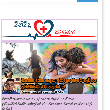
මානසික රෝග සඳහා ලබාදෙන ඖෂධ භාවිතය
ප්‍රචණ්ඩත්වයට හේතුවක් ද?- විශේෂඥ මනෝ වෛද්‍ය රූමි
රූබන්