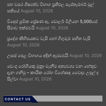
පහ වසර ශිෂ්‍යත්ව විභාග ප්‍රතිඵල සැප්තැම්බර් මුල්
සතියේ
August 10, 2026
විදෙස් ශ්‍රමික ප්‍රේෂණ ඇ. ඩොලර් මිලියන 5,000සේ
සීමාව ඉක්මවයි
August 10, 2026
ප්‍රදේශ කිහිපයකට වැසි හෝ ගිගුරුම් සහිත වැසි
August 10, 2026
උසස් පෙළ විභාගය අදින් ඇරඹෙයි
August 10, 2026
ඩෙංගු රෝගියකු ⁣මුත්‍රා මැනීම අත්‍යවශ්‍ය වන හේතුව
දැන ගනිමු – කායික රෝග විශේෂඥ වෛද්‍ය උපුල් ද
සිල්වා
August 10, 2026
CONTACT US