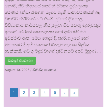
නොමැතිව නිදහසේ සතුටින් සිටිනා පුද්ගලයකු
මරණය දක්වා රැගෙන යෑමට හැකි වාතාවරණයක් අද
වනවිට නිර්මාණය වී තිබේ. දවසේ දිවා කල
විවිධාකාර කාර්යවල නියැලෙන විට ඩෙංගු මදුරුවකුට
අපගේ ශරීරයේ කොතැනක හෝ දෂ්ට කිරීමට
අවස්ථාව ඇත. මෙය ගෙදර දී, කාර්යාලයේ හෝ
මඟතොට දී ආදී වශයෙන් ඕනෑම තැනක සිදුවිය
හැක්කකි. ඩෙංගු මදුරුවාගේ දෂ්ටනයට අපට මුහුණ …
වැඩිපුර කියවන්න
විනිවිද සායනය
August 10, 2026
/
1
2
3
4
5
›
»