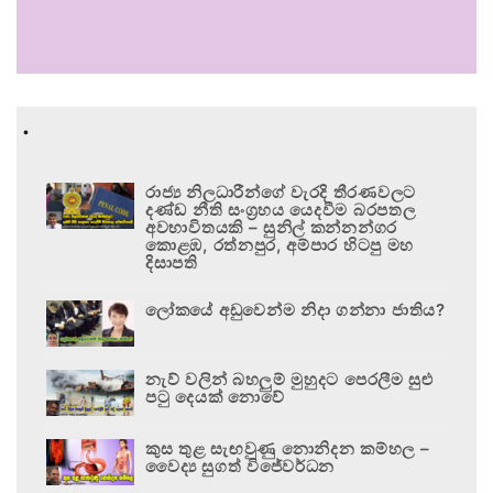
.
රාජ්‍ය නිලධාරීන්ගේ වැරදි තීරණවලට
දණ්ඩ නීති සංග්‍රහය යෙදවීම බරපතල
අවභාවිතයකි – සුනිල් කන්නන්ගර
කොළඹ, රත්නපුර, අම්පාර හිටපු මහ
දිසාපති
ලෝකයේ අඩුවෙන්ම නිදා ගන්නා ජාතිය?
නැව් වලින් බහලුම් මුහුදට පෙරලීම සුළු
පටු දෙයක් නොවේ
කුස තුළ සැඟවුණු නොනිදන කම්හල –
වෛද්‍ය සුගත් විජේවර්ධන