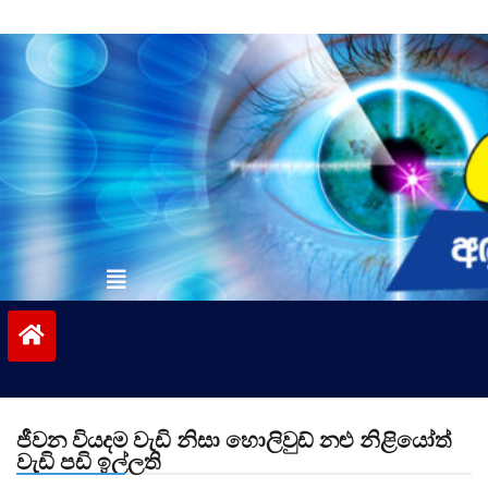
Skip
to
content
vinivida.lk
ජීවන වියදම වැඩි නිසා හොලිවුඩ් නළු නිළියෝත්
වැඩි පඩි ඉල්ලති