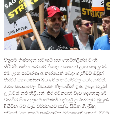
චිත්‍රපට නිෂ්පාදන සමාගම් සහ නෙට්ෆ්ලික්ස් වැනි
ස්ටි්‍රමිං සේවා සමාගම් විශාල වශයෙන් ලාභ ඉපැයුවත්
එම ලාභ සාධාරණ ආකාරයෙන් බෙදා ගැනීමට ඔවුන්
පියවර නොගන්නා බව මෙම පාර්ශ්වවල චෝදනාවයි.
මෙම සමාගම්වල විධායක නිලධාරීන් ඉතා ඉහළ වැටුප්
ලැබුවත් නළු නිළියන්, තිර රචකයන් වැඩි දෙනෙකු මේ
වනවිට සිය ආදායම් සම්බන්ධ දරුණු ප්‍රශ්නවලට මුහුණ
දී සිටින බව වැඩ වර්ජනයට එක්ව සිටින ශිල්පීහු
පවසති. ‘අප ඉතාම තණ්හාධික පිරිසකගේ ගොදුරු බවට