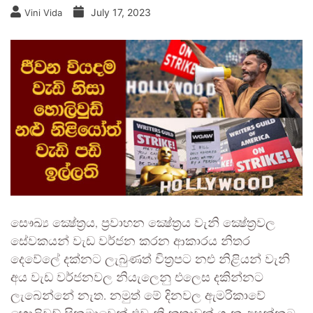
July 17, 2023
Vini Vida
සෞඛ්‍ය ක්‍ෂේත්‍රය, ප්‍රවාහන ක්‍ෂේත්‍රය වැනි ක්‍ෂේත්‍රවල
සේවකයන් වැඩ වර්ජන කරන ආකාරය නිතර
දෙවේලේ දක්නට ලැබුණත් චිත්‍රපට නළු නිළියන් වැනි
අය වැඩ වර්ජනවල නියැලෙනු එලෙස දකින්නට
ලැබෙන්නේ නැත. නමුත් මේ දිනවල ඇමරිකාවේ