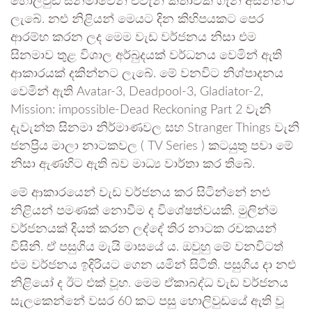
හොලිවුඩ් සිනමාවෙන් එවැනි කතාවක් ගැන අසන්නට
ලැබේ. නළු නිළියන් මෙයට දින කිහිපයකට පෙර
ආරම්භ කරන ලද මෙම වැඩ වර්ජනය නිසා එම
සිනමාව තුළ විශාල අර්බුදයක් වර්ධනය වෙමින් ඇති
ආකාරයක් දකින්නට ලැබේ. මේ වනවිට නිශ්පාදනය
වෙමින් ඇති Avatar-3, Deadpool-3, Gladiator-2,
Mission: impossible-Dead Reckoning Part 2 වැනි
දැවැන්ත සිනමා නිර්මාණවල සහ Stranger Things වැනි
ජනප්‍රිය මාලා නාටකවල ( TV Series ) කටයුතු පවා මේ
නිසා ඇණහිට ඇති බව මාධ්‍ය වාර්තා කර තිබේ.
මේ ආකාරයෙන් වැඩ වර්ජනය කර සිටින්නේ නළු
නිළියන් පමණක් නොවීම ද විශේෂත්වයකි. මුලින්ම
වර්ජනයක් දියත් කරන ලද්දේ තිර නාටක රචකයන්
විසිනි. ඒ පසුගිය මැයි මාසයේ ය. ඔවුහු මේ වනවිටත්
එම වර්ජනය ඉදිරියට ගෙන යමින් සිටිති. පසුගිය දා නළු
නිළියෝ ද ඊට එක් වූහ. මෙම ඒකාබද්ධ වැඩ වර්ජනය
සැලකෙන්නේ වසර 60 කට පසු හොලිවුඩයේ ඇති වූ