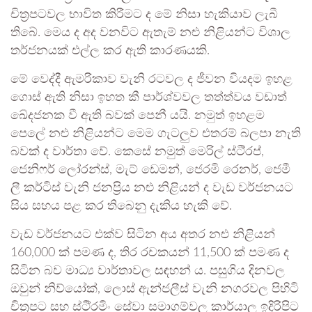
චිත්‍රපටවල භාවිත කිරීමට ද මේ නිසා හැකියාව ලැබී
තිබේ. මෙය ද අද වනවිට ඇතැම් නළු නිළියන්ට විශාල
තර්ජනයක් එල්ල කර ඇති කාරණයකි.
මේ වෙද්දී ඇමරිකාව වැනි රටවල ද ජීවන වියදම ඉහළ
ගොස් ඇති නිසා ඉහත කී පාර්ශ්වවල තත්ත්වය වඩාත්
ඛේදජනක වී ඇති බවක් පෙනී යයි. නමුත් ඉහළම
පෙලේ නළු නිළියන්ට මෙම ගැටලුව එතරම් බලපා නැති
බවක් ද වාර්තා වේ. කෙසේ නමුත් මෙරිල් ස්ටී්‍රප්,
ජෙනිෆර් ලෝරන්ස්, මැට් ඩෙමන්, ජෙරමි රෙනර්, ජෙමී
ලී කර්ටිස් වැනි ජනප්‍රිය නළු නිළියන් ද වැඩ වර්ජනයට
සිය සහය පළ කර තිබෙනු දැකිය හැකි වේ.
වැඩ වර්ජනයට එක්ව සිටින අය අතර නළු නිළියන්
160,000 ක් පමණ ද, තිර රචකයන් 11,500 ක් පමණ ද
සිටින බව මාධ්‍ය වාර්තාවල සඳහන් ය. පසුගිය දිනවල
ඔවුන් නිව්යෝක්, ලොස් ඇන්ජලීස් වැනි නගරවල පිහිටි
චිත්‍රපට සහ ස්ටී්‍රමිං සේවා සමාගම්වල කාර්යාල ඉදිරිපිට