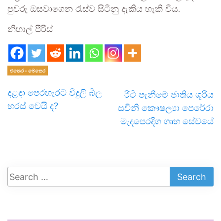
පුවරු ඔසවාගෙන රැස්ව සිටිනු දැකිය හැකි විය.
නිහාල් පීරිස්
එතෙර - මෙතෙර
දළදා පෙරහැරට විදුලි බිල
රිටි පැනීමේ ජාතිය ශූරිය
හරස් වෙයි ද?
සචිනි කෞෂල්‍යා පෙරේරා
මැදපෙරදිග ගෘහ සේවයේ