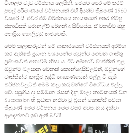
විශාලම වැඩ වර්ජනය ලෙසිනි. මෙයට පෙර මේ තරම්
පුළුල් පරිමාණයේ වර්ජනයක් එහි දියත්ව තිබුණේ 1960
වසරේ යි. එවර එම වර්ජනයේ නායකයන් අතර හිටපු
ජනාධිපති රොනල්ඩ් රේගන් ද සිටියේය. ඒ වනවිට ඔහු
ජනප්‍රිය හොලිවුඩ් නළුවෙකි.
මෙම කලාකරුවන් මේ ආකාරයෙන් වර්ජනයක් අරම්භ
කර ඇත්තේ ප්‍රධාන වශයෙන්ම ඔවුන්ට ගෙවන ගාස්තු
ප්‍රමාණවත් නොවීම නිසා ය. ඊට අමතරව වෘත්තීන් තුළ
ඔවුන්ට බලපාන වෙනත් කොන්දේසිවලටත්, ඔවුන්ගේ
වෘත්තීන්ට කෘත්‍රිම බුද්ධි තාක්‍ෂණයෙන් එල්ල වී ඇති
තර්ජනවලටත් මෙම කලාකරුවන්ගේ විරෝධය එල්ල
වේ. පසුගිය දා සම්මාන රැසක් දිනූ මාලා නාටකයක් වන
Succession හි ප්‍රධාන නළුවා වූ බ්‍රයන් කොක්ස් පවසා
තිබුණේ මෙම වර්ජනය මෙම වසර අවසානය දක්වා
ඇදෙන්නට ඉඩ ඇති බවයි.