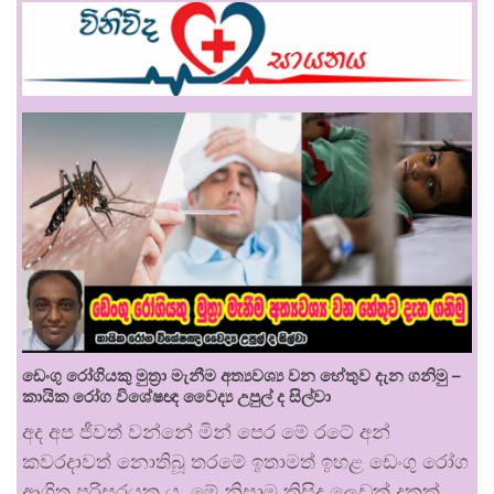
ඩෙංගු රෝගියකු ⁣මුත්‍රා මැනීම අත්‍යවශ්‍ය වන හේතුව දැන ගනිමු –
කායික රෝග විශේෂඥ වෛද්‍ය උපුල් ද සිල්වා
අද අප ජීවත් වන්නේ මින් පෙර මේ රටේ අන්
කවරදාවත් නොතිබූ තරමේ ඉතාමත් ඉහළ ඩෙංගු රෝග
ආශ්‍රිත පරිසරයක ය. මේ නිසාම කිසිදු ලෙඩක් දුකක්