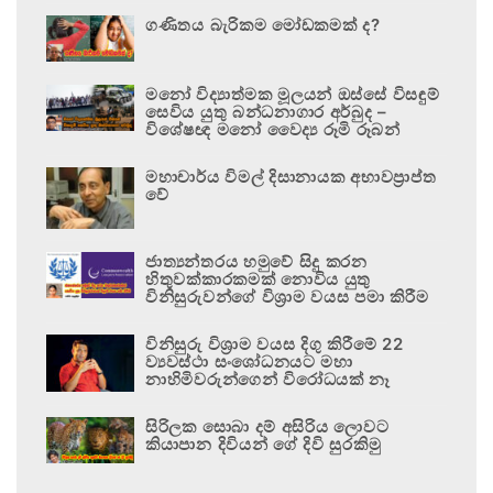
ගණිතය බැරිකම මෝඩකමක් ද?
මනෝ විද්‍යාත්මක මූලයන් ඔස්සේ විසඳුම්
සෙවිය යුතු බන්ධනාගාර අර්බුද –
විශේෂඥ මනෝ වෛද්‍ය රූමි රූබන්
මහාචාර්ය විමල් දිසානායක අභාවප්‍රාප්ත
වේ
ජාත්‍යන්තරය හමුවේ සිදු කරන
හිතුවක්කාරකමක් නොවිය යුතු
විනිසුරුවන්ගේ විශ්‍රාම වයස පමා කිරීම
විනිසුරු විශ්‍රාම වයස දිගු කිරීමේ 22
ව්‍යවස්ථා සංශෝධනයට මහා
නාහිමිවරුන්ගෙන් විරෝධයක් නෑ
සිරිලක සොබා දම් අසිරිය ලොවට
කියාපාන දිවියන් ගේ දිවි සුරකිමු