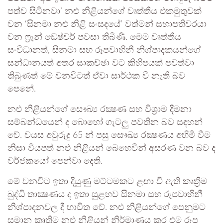
පත්ව සිටිනවා’ නළු නිළියන්ගේ වෘත්තීය එකමුතුවක්
වන ‘සිනමා නළු නිළි සංසදයේ’ වත්මන් සභාපතිවරයා
වන ෆ්‍රෑන් ඩෙෂ්චර් පවසා තිබිණි. මෙම වෘත්තීය
සංවිධානත්, සිනමා සහ රූපවාහිනී නිශ්පාදකයන්ගේ
සන්ධානයත් අතර සාකච්ඡා වට කිහිපයක් පවත්වා
තිබුණත් මේ වනවිටත් ඒවා සාර්ථක වී නැති බව
පෙනේ.
නළු නිළියන්ගේ සෞඛ්‍ය රක්‍ෂණ සහ විශ්‍රාම දීමනා
සම්බන්ධයෙන් ද බොහෝ ගැටලු පවතින බව සඳහන්
වේ. වයස අවුරුදු 65 න් පසු සෞඛ්‍ය රක්‍ෂණය අහිමි වීම
නිසා වියපත් නළු නිළියන් බෙහෙවින් අසරණ වන බව ද
වර්ජකයෝ පෙන්වා දෙති.
මේ වනවිට ඉතා දියුණු මට්ටමකට ළඟා වී ඇති කෘත්‍රිම
බුද්ධි තාක්‍ෂණය ද ඉතා සුළභව සිනමා සහ රූපවාහිනී
නිශ්පාදනවල දී භාවිත වේ. නළු නිළියන්ගේ පෙනුමට
සමාන කෘත්‍රිම නළු නිළියන් නිර්මාණය කර එම රූප