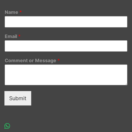
Name
*
Email
*
Comment or Message
*
Submit