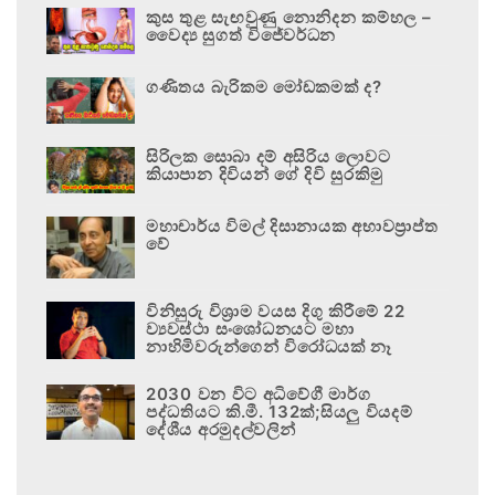
කුස තුළ සැඟවුණු නොනිදන කම්හල –
වෛද්‍ය සුගත් විජේවර්ධන
ගණිතය බැරිකම මෝඩකමක් ද?
සිරිලක සොබා දම් අසිරිය ලොවට
කියාපාන දිවියන් ගේ දිවි සුරකිමු
මහාචාර්ය විමල් දිසානායක අභාවප්‍රාප්ත
වේ
විනිසුරු විශ්‍රාම වයස දිගු කිරීමේ 22
ව්‍යවස්ථා සංශෝධනයට මහා
නාහිමිවරුන්ගෙන් විරෝධයක් නෑ
2030 වන විට අධිවේගී මාර්ග
පද්ධතියට කි.මී. 132ක්;සියලු වියදම්
දේශීය අරමුදල්වලින්