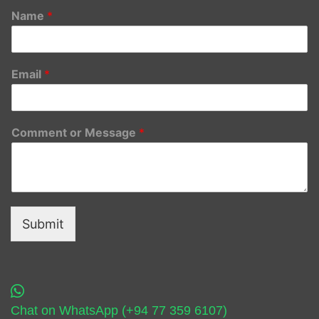
Name
*
Email
*
Comment or Message
*
Submit
Chat on WhatsApp (+94 77 359 6107)