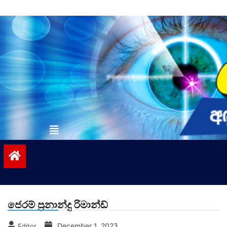
Skip
to
content
vinivida.lk
ජෙරම් ප්‍රනාන්දු රිමාන්ඩ්
December 1, 2023
Editor