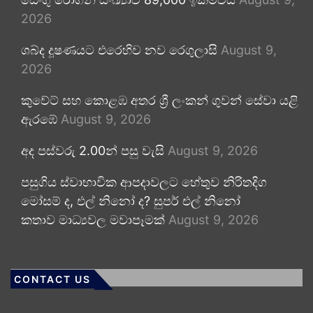
2026
ශබ්ද දූෂණයට එරෙහිව නව රෙගුලාසි
August 9,
2026
කුවේට් සහ කොළඹ අතර ශ්‍රී ලංකන් ගුවන් සේවා යළි
ඇරඹේ
August 9, 2026
අද පස්වරු 2.00න් පසු වැසි
August 9, 2026
පසුගිය ස්වාභාවික ආපදාවලට හේතුව නිරිතදිග
මෝසම් ද, එල් නිනෝ ද? සුපර් එල් නිනෝ
කතාව මාධ්‍යවල මවාපෑමක්
August 9, 2026
CONTACT US