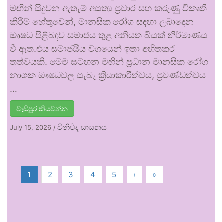
මඟින් සිදුවන ඇතැම් අසත්‍ය ප්‍රචාර සහ කරුණු විකෘති
කිරීම් හේතුවෙන්, මානසික රෝග සඳහා ලබාදෙන
ඖෂධ පිළිබඳව සමාජය තුළ අනියත බියක් නිර්මාණය
වී ඇත.එය සමාජයීය වශයෙන් ඉතා අහිතකර
තත්වයකි. මෙම සටහන මඟින් ප්‍රධාන මානසික රෝග
නාශක ඖෂධවල සැබෑ ක්‍රියාකාරීත්වය, ප්‍රචණ්ඩත්වය
…
වැඩිපුර කියවන්න
විනිවිද සායනය
July 15, 2026
/
1
2
3
4
5
›
»