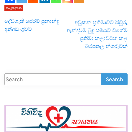
කාලීන පුවත්
දේවගැති ජෙරම් ප්‍රනාන්දු
අවුකන ප්‍රතිමාවට සිවුරු
අත්අඩංගුවට
ඇන්දවීම බුදු සමයට වගේම
ප්‍රතිමා කලාවටත් කළ
බරපතල නිගරුවක්