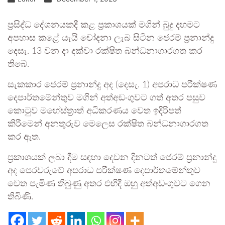
ප්‍රසිද්ධ දේශනයකදී කළ ප්‍රකාශයක් මගින් බුදු දහමට
අපහාස කළේ යැයි චෝදනා ලැබ සිටින ජෙරම් ප්‍රනාන්දු
දෙසැ. 13 වන දා දක්වා රක්ෂිත බන්ධනාගාරගත කර
තිබේ.
සැකකාර ජෙරම් ප්‍රනාන්දු අද (දෙසැ. 1) අපරාධ පරීක්ෂණ
දෙපාර්තමේන්තුව මගින් අත්අඩංගුවට ගත් අතර පසුව
කොටුව මහේස්ත්‍රාත් අධිකරණය වෙත ඉදිරිපත්
කිරීමෙන් අනතුරුව මෙලෙස රක්ෂිත බන්ධනාගාරගත
කර ඇත.
ප්‍රකාශයක් ලබා දීම සඳහා දෙවන දිනටත් ජෙරම් ප්‍රනාන්දු
අද පෙරවරුවේ අපරාධ පරීක්ෂණ දෙපාර්තමේන්තුව
වෙත පැමිණ තිබුණු අතර එහිදී ඔහු අත්අඩංගුවට ගෙන
තිබිණි.