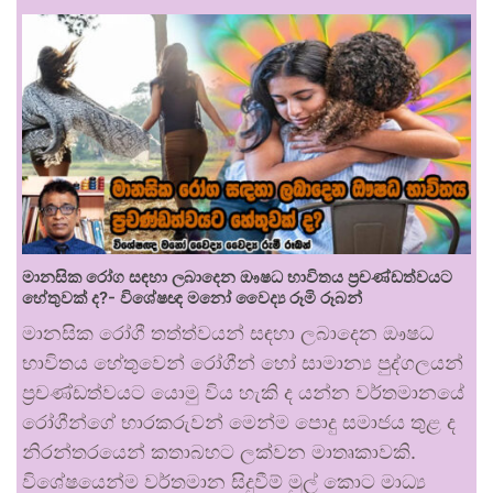
මානසික රෝග සඳහා ලබාදෙන ඖෂධ භාවිතය ප්‍රචණ්ඩත්වයට
හේතුවක් ද?- විශේෂඥ මනෝ වෛද්‍ය රූමි රූබන්
මානසික රෝගී තත්ත්වයන් සඳහා ලබාදෙන ඖෂධ
භාවිතය හේතුවෙන් රෝගීන් හෝ සාමාන්‍ය පුද්ගලයන්
ප්‍රචණ්ඩත්වයට යොමු විය හැකි ද යන්න වර්තමානයේ
රෝගීන්ගේ භාරකරුවන් මෙන්ම පොදු සමාජය තුළ ද
නිරන්තරයෙන් කතාබහට ලක්වන මාතෘකාවකි.
විශේෂයෙන්ම වර්තමාන සිදුවීම් මුල් කොට මාධ්‍ය