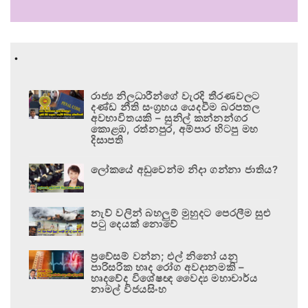
.
රාජ්‍ය නිලධාරීන්ගේ වැරදි තීරණවලට
දණ්ඩ නීති සංග්‍රහය යෙදවීම බරපතල
අවභාවිතයකි – සුනිල් කන්නන්ගර
කොළඹ, රත්නපුර, අම්පාර හිටපු මහ
දිසාපති
ලෝකයේ අඩුවෙන්ම නිදා ගන්නා ජාතිය?
නැව් වලින් බහලුම් මුහුදට පෙරලීම සුළු
පටු දෙයක් නොවේ
ප්‍රවේසම් වන්න; එල් නිනෝ යනු
පාරිසරික හෘද රෝග අවදානමකි –
හෘදවේද විශේෂඥ වෛද්‍ය මහාචාර්ය
නාමල් විජයසිංහ