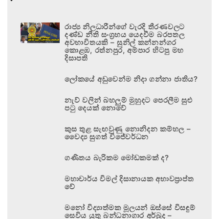
රාජ්‍ය නිලධාරීන්ගේ වැරදි තීරණවලට
දණ්ඩ නීති සංග්‍රහය යෙදවීම බරපතල
අවභාවිතයකි – සුනිල් කන්නන්ගර
කොළඹ, රත්නපුර, අම්පාර හිටපු මහ
දිසාපති
ලෝකයේ අඩුවෙන්ම නිදා ගන්නා ජාතිය?
නැව් වලින් බහලුම් මුහුදට පෙරලීම සුළු
පටු දෙයක් නොවේ
කුස තුළ සැඟවුණු නොනිදන කම්හල –
වෛද්‍ය සුගත් විජේවර්ධන
ගණිතය බැරිකම මෝඩකමක් ද?
මහාචාර්ය විමල් දිසානායක අභාවප්‍රාප්ත
වේ
මනෝ විද්‍යාත්මක මූලයන් ඔස්සේ විසඳුම්
සෙවිය යුතු බන්ධනාගාර අර්බුද –