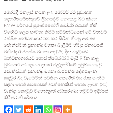
මෙරටදී එකලස් කරන ලද, මෝටර් රථ ප්‍රවාහන
දෙපාර්තමේන්තුවේ ලියාපදිංචි නොකළ බව කියන
BMW වර්ගයේ සුඛෝපභෝගී මෝටර් රථයක් නීති
විරෝධී ලෙස භාවිතා කිරීම සම්බන්ධයෙන් මේ වනවිට
රක්ෂිත බන්ධනාගාරගත කර සිටින හිටපු අමාත්‍ය
ජොන්ස්ටන් ප්‍රනාන්දු මහතා බැලීමට හිටපු ජනාධිපති
මහින්ද රාජපක්ෂ මහතා අද (25) දින වැලිකඩ
බන්ධනාගාරයට ගොස් තිබේ.2022 මැයි 9 දින ගාලු
මුවදොර අරගලයට ප්‍රහාර එල්ලකිරීමේ ප්‍රමුඛයෙකු වූ
ජොන්ස්ටන් ප්‍රනාන්දු මහතා රාජපක්ෂ දේශපාලන
කඳවුර බිඳ වැටෙමින් පවතින අතරේත් එය රැක ගැනීම
සඳහා මහත් වෙහෙසක් දරන්නෙකි.ඒ මහතා ලබන (30)
වැනිදා කොටුව මහෙස්ත්‍රාත් අධිකරණය හමුවට ඉදිරිපත්
කිරීමට නියමිත ය.