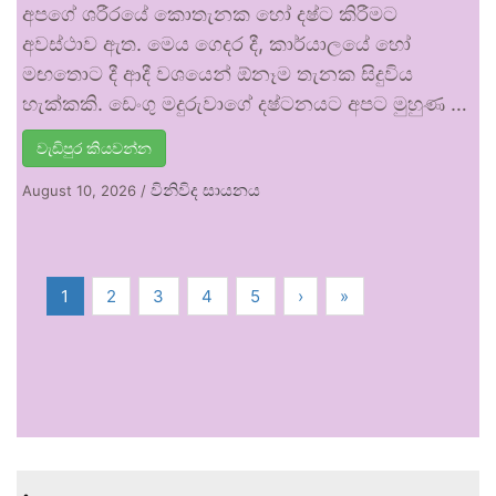
අපගේ ශරීරයේ කොතැනක හෝ දෂ්ට කිරීමට
අවස්ථාව ඇත. මෙය ගෙදර දී, කාර්යාලයේ හෝ
මඟතොට දී ආදී වශයෙන් ඕනෑම තැනක සිදුවිය
හැක්කකි. ඩෙංගු මදුරුවාගේ දෂ්ටනයට අපට මුහුණ …
වැඩිපුර කියවන්න
විනිවිද සායනය
August 10, 2026
/
1
2
3
4
5
›
»
.