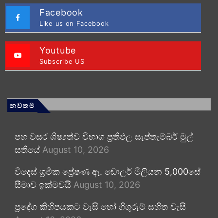
Facebook
Like us on Facebook
Youtube
Subscribe US
නවතම
පහ වසර ශිෂ්‍යත්ව විභාග ප්‍රතිඵල සැප්තැම්බර් මුල්
සතියේ
August 10, 2026
විදෙස් ශ්‍රමික ප්‍රේෂණ ඇ. ඩොලර් මිලියන 5,000සේ
සීමාව ඉක්මවයි
August 10, 2026
ප්‍රදේශ කිහිපයකට වැසි හෝ ගිගුරුම් සහිත වැසි