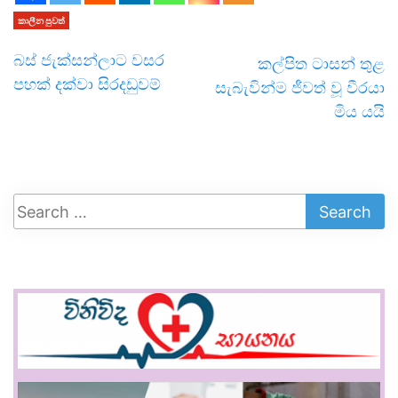
කාලීන පුවත්
බස් ජැක්සන්ලාට වසර
කල්පිත ටාසන් තුළ
පහක් දක්වා සිරදඩුවම්
සැබැවින්ම ජීවත් වූ වීරයා
මිය යයි