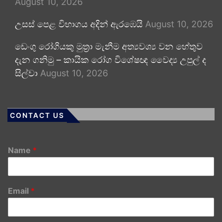
August 10, 2026
උසස් පෙළ විභාගය අදින් ඇරඹෙයි
August 10, 2026
ඩෙංගු රෝගියකු ⁣මුත්‍රා මැනීම අත්‍යවශ්‍ය වන හේතුව
දැන ගනිමු – කායික රෝග විශේෂඥ වෛද්‍ය උපුල් ද
සිල්වා
August 10, 2026
CONTACT US
Name
*
Email
*