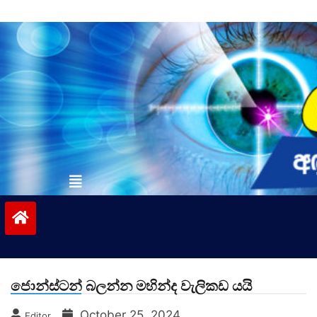
Skip
to
content
vinivida.lk
ජොන්ස්ටන් බලන්න මහින්ද වැලිකඩ යයි
October 25, 2024
Editor