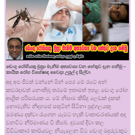
ඩෙංගු රෝගියකු ⁣මුත්‍රා මැනීම අත්‍යවශ්‍ය වන හේතුව දැන ගනිමු –
කායික රෝග විශේෂඥ වෛද්‍ය උපුල් ද සිල්වා
අද අප ජීවත් වන්නේ මින් පෙර මේ රටේ අන්
කවරදාවත් නොතිබූ තරමේ ඉතාමත් ඉහළ ඩෙංගු රෝග
ආශ්‍රිත පරිසරයක ය. මේ නිසාම කිසිදු ලෙඩක් දුකක්
නොමැතිව නිදහසේ සතුටින් සිටිනා පුද්ගලයකු
මරණය දක්වා රැගෙන යෑමට හැකි වාතාවරණයක් අද
වනවිට නිර්මාණය වී තිබේ. දවසේ දිවා කල
විවිධාකාර කාර්යවල නියැලෙන විට ඩෙංගු මදුරුවකුට