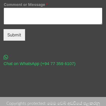
Comment or Message
*
Submit
Chat on WhatsApp (+94 77 359 6107)
Copyrights protected: මෙම වෙබ් අඩවියේ පළකරනු