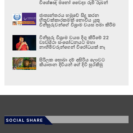
විශේෂඥ මනෝ වෛද්‍ය රූමි රූබන්
ජාත්‍යන්තරය හමුවේ සිදු කරන
හිතුවක්කාරකමක් නොවිය යුතු
විනිසුරුවන්ගේ විශ්‍රාම වයස පමා කිරීම
විනිසුරු විශ්‍රාම වයස දිගු කිරීමේ 22
ව්‍යවස්ථා සංශෝධනයට මහා
නාහිමිවරුන්ගෙන් විරෝධයක් නෑ
සිරිලක සොබා දම් අසිරිය ලොවට
කියාපාන දිවියන් ගේ දිවි සුරකිමු
SOCIAL SHARE