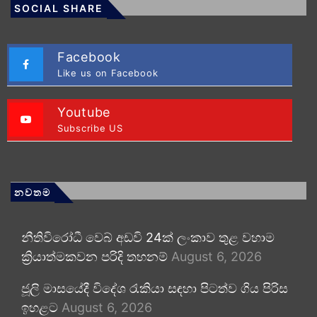
SOCIAL SHARE
Facebook
Like us on Facebook
Youtube
Subscribe US
නවතම
නීතිවිරෝධී වෙබ් අඩවි 24ක් ලංකාව තුළ වහාම
ක්‍රියාත්මකවන පරිදි තහනම්
August 6, 2026
ජූලි මාසයේදී විදේශ රැකියා සඳහා පිටත්ව ගිය පිරිස
ඉහළට
August 6, 2026