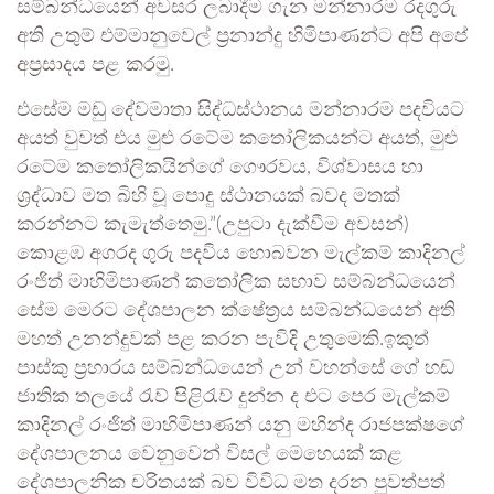
සම්බන්ධයෙන් අවසර ලබාදීම ගැන මන්නාරම රදගුරු
අති උතුම් එම්මානුවෙල් ප‍්‍රනාන්දු හිමිපාණන්ට අපි අපේ
අප‍්‍රසාදය පළ කරමු.
එසේම මඩු දේවමාතා සිද්ධස්ථානය මන්නාරම පදවියට
අයත් වුවත් එය මුළු රටේම කතෝලිකයන්ට අයත්, මුළු
රටේම කතෝලිකයින්ගේ ගෞරවය, විශ්වාසය හා
ශ‍්‍රද්ධාව මත බිහි වූ පොදු ස්ථානයක් බවද මතක්
කරන්නට කැමැත්තෙමු.”(උපුටා දැක්වීම අවසන්)
කොළඹ අගරද ගුරු පදවිය හොබවන මැල්කම් කාදිනල්
රංජිත් මාහිමිපාණන් කතෝලික සභාව සම්බන්ධයෙන්
සේම මෙරට දේශපාලන ක්ෂේත්‍රය සම්බන්ධයෙන් අති
මහත් උනන්දුවක් පළ කරන පැවිදි උතුමෙකි.ඉකුත්
පාස්කු ප්‍රහාරය සම්බන්ධයෙන් උන් වහන්සේ ගේ හඬ
ජාතික තලයේ රැව් පිළිරැව් දුන්න ද එට පෙර මැල්කම්
කාදිනල් රංජිත් මාහිමිපාණන් යනු මහින්ද රාජපක්ෂගේ
දේශපාලනය වෙනුවෙන් විසල් මෙහෙයක් කළ
දේශපාලනික චරිතයක් බව විවිධ මත දරන පුවත්පත්