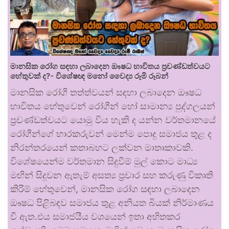
මානසික රෝග සඳහා ලබාදෙන ඖෂධ භාවිතය ප්‍රචණ්ඩත්වයට
හේතුවක් ද?- විශේෂඥ මනෝ වෛද්‍ය රූමි රූබන්
මානසික රෝගී තත්ත්වයන් සඳහා ලබාදෙන ඖෂධ
භාවිතය හේතුවෙන් රෝගීන් හෝ සාමාන්‍ය පුද්ගලයන්
ප්‍රචණ්ඩත්වයට යොමු විය හැකි ද යන්න වර්තමානයේ
රෝගීන්ගේ භාරකරුවන් මෙන්ම පොදු සමාජය තුළ ද
නිරන්තරයෙන් කතාබහට ලක්වන මාතෘකාවකි.
විශේෂයෙන්ම වර්තමාන සිදුවීම් මුල් කොට මාධ්‍ය
මඟින් සිදුවන ඇතැම් අසත්‍ය ප්‍රචාර සහ කරුණු විකෘති
කිරීම් හේතුවෙන්, මානසික රෝග සඳහා ලබාදෙන
ඖෂධ පිළිබඳව සමාජය තුළ අනියත බියක් නිර්මාණය
වී ඇත.එය සමාජයීය වශයෙන් ඉතා අහිතකර