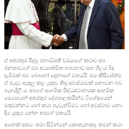
ඒ අතරතුර සිදුවූ ජනාධිපති වරයාගේ කථාව අප
ජනතාවගේ එම අධ්‍යාත්මික භාවනාව සහ ශීලය බිඳ
දැමීමක්‌ බව බොහෝ දෙනාගේ මතයයි. එය කිසිසේත්ම
ඒ මැදට ඇතුලු කළ යුතුව තිබූ අවස්ථාවක් නොවන බව
පැහැදිලි ය. අපගේ ආගමික සිද්ධස්ථානයක ආගමික
මෙහෙයන්‌ අතරතුර දේශපාලකයින්ට විශේෂයෙන්‌
මතුවන්නට හෝ කථා පැවැත්වීමට හෝ අවස්ථාව නො
දිය යුතුය යන්න අපගේ මතයයි.
අනෙක්‌ අතට, තමා සිටින්නේ කොතැනකද, තමන්‌ කථා