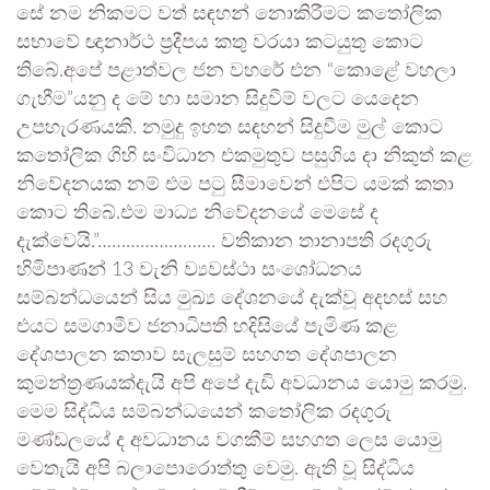
සේ නම නිකමට වත් සඳහන් නොකිරීමට කතෝලික
සභාවේ ඥානාර්ථ ප්‍රදීපය කතු වරයා කටයුතු කොට
තිබේ.අපේ පළාත්වල ජන වහරේ එන “කොළේ වහලා
ගැහීම”යනු ද මේ හා සමාන සිදුවීම් වලට යෙදෙන
උපහැරණයකි. නමුදු ඉහත සඳහන් සිදුවීම මුල් කොට
කතෝලික ගිහි සංවිධාන එකමුතුව පසුගිය දා නිකුත් කළ
නිවේදනයක නම් එම පටු සීමාවෙන් එපිට යමක් කතා
කොට තිබේ.එම මාධ්‍ය නිවේදනයේ මෙසේ ද
දැක්වෙයි.”……………………. වතිකාන තානාපති රදගුරු
හිමිපාණන් 13 වැනි ව්‍යවස්ථා සංශෝධනය
සම්බන්ධයෙන් සිය මුඛ්‍ය දේශනයේ දැක්වූ අදහස් සහ
එයට සමගාමීව ජනාධිපති හදිසියේ පැමිණ කළ
දේශපාලන කතාව සැලසුම් සහගත දේශපාලන
කුමන්ත‍්‍රණයක්දැයි අපි අපේ දැඩි අවධානය යොමු කරමු.
මෙම සිද්ධිය සම්බන්ධයෙන් කතෝලික රදගුරු
මණ්ඩලයේ ද අවධානය වගකීම් සහගත ලෙස යොමු
වෙතැයි අපි බලාපොරොත්තු වෙමු. ඇති වූ සිද්ධිය