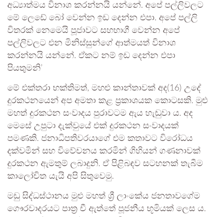
අධ්‍යාත්මය විනාශ කරන්නයි යන්නේ. අපේ පල්ලිවලට
මේ ලෙඩේ බෝ වෙන්න ඉඩ දෙන්න එපා. අපේ පල්ලි
විතරක් නෙමෙයි පූජාවට සහභාගී වෙන්න අපේ
පල්ලිවලට එන මිනිස්සුන්ගේ ආත්මයත් විනාශ
කරන්නයි යන්නේ. ඒකට නම් ඉඩ දෙන්න එපා
පියතුමනි’
මේ එක්තරා භක්තිමත්‌, මහළු කාන්තාවක්‌ අද(16) උදේ
දුරකථනයෙන්‌ අප අමතා කළ ප්‍රකාශයක කොටසකි. මුළු
මහත්‌ දුරකථන සංවාදය පුරාවටම ඇය හැඬුවා ය. අද
මෙසේ උපුටා දැක්වුයේ එක්‌ දුරකථන සංවාදයක්‌
පමණකි. ජනාධිපතිවරයාගේ එම කතාවට විරෝධය
දක්වමින්‌ සහ විවේචනය කරමින්‌ ගිහියන්‌ ගණනාවක්‌
දුරකථන ඇමතුම්‌ ලබාදුනි. ඒ පිළිබඳව සටහනක්‌ තැබීම
කාලෝචිත යැයි අපි සිතුවෙමු.
මඩු සිද්ධස්ථානය මුළු මහත්‌ ශ්‍රී ලාංකේය ජනතාවගේම
ගෞරවාදරයට පාත්‍ර චී ඇත්තේ පූජනීය භූමියක්‌ ලෙස ය.