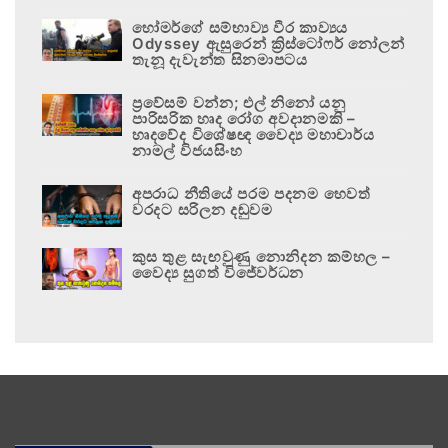
හෝමර්ගේ සම්භාව්‍ය වීර කාව්‍යය
Odyssey ඇසුරෙන් ක්‍රිස්ටෝෆර් නෝලන්
තැනූ දැවැන්ත සිනමාපටය
ප්‍රවේසම් වන්න; එල් නිනෝ යනු
පාරිසරික හෘද රෝග අවදානමකි –
හෘදවේද විශේෂඥ වෛද්‍ය මහාචාර්ය
නාමල් විජයසිංහ
අපරාධ නීතියේ පරම පදනම හෙවත්
වරදට සරිලන දඬුවම
කුස තුළ සැඟවුණු නොනිදන කම්හල –
වෛද්‍ය සුගත් විජේවර්ධන