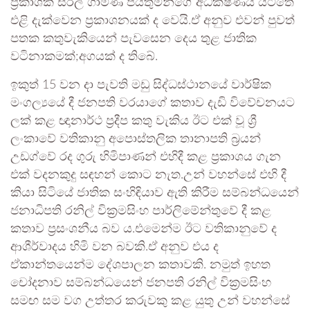
ප්‍රකාශක සිරිල් ගාමිණී පියතුමන්ගේ අධීක්ෂණය යටතේ
එළි දැක්වෙන ප්‍රකාශනයක් ද වෙයි.ඒ අනුව එවන් පුවත්
පතක කතුවැකියෙන් පැවසෙන දෙය තුළ ජාතික
වටිනාකමක්;අගයක් ද තිබේ.
ඉකුත් 15 වන දා පැවති මඩු සිද්ධස්ථානයේ වාර්ෂික
මංගල්‍යයේ දී ජනපති වරයාගේ කතාව දැඩි විවේචනයට
ලක් කළ ඥානාර්ථ ප්‍රදීප කතු වැකිය ඊට එක් වූ ශ්‍රී
ලංකාවේ වතිකානු අපොස්තලික තානාපති බ්‍රයන්
උඩග්වේ රද ගුරු හිමිපාණන් එහිදී කළ ප්‍රකාශය ගැන
එක් වදනකුදු සඳහන් කොට නැත.උන් වහන්සේ එහි දී
කියා සිටියේ ජාතික සංහිඳියාව ඇති කිරීම සම්බන්ධයෙන්
ජනාධිපති රනිල් වික්‍රමසිංහ පාර්ලිමේන්තුවේ දී කළ
කතාව ප්‍රසංශනීය බව ය.එමෙන්ම ඊට වතිකානුවේ ද
ආශීර්වාදය හිමි වන බවකි.ඒ අනුව එය ද
ඒකාන්තයෙන්ම දේශපාලන කතාවකි. නමුත් ඉහත
චෝදනාව සම්බන්ධයෙන් ජනපති රනිල් වික්‍රමසිංහ
සමඟ සම වග උත්තර කරුවකු කළ යුතු උන් වහන්සේ