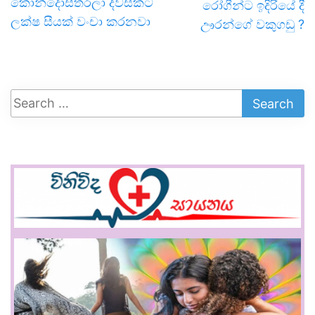
කොන්දොස්තරලා දවසකට
රෝගීන්ට ඉදිරියේ දී
ලක්ෂ සීයක් වංචා කරනවා
ඌරන්ගේ වකුගඩු ?