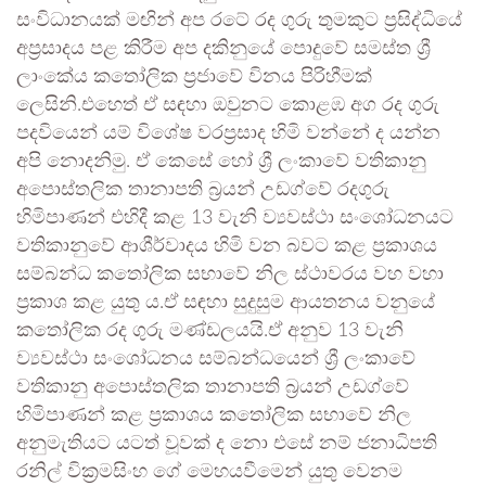
සංවිධානයක් මඟින් අප රටේ රද ගුරු තුමකුට ප්‍රසිද්ධියේ
අප්‍රසාදය පළ කිරීම අප දකිනුයේ පොදුවේ සමස්ත ශ්‍රී
ලාංකේය කතෝලික ප්‍රජාවේ විනය පිරිහීමක්
ලෙසිනි.එහෙත් ඒ සඳහා ඔවුනට කොළඹ අග රද ගුරු
පදවියෙන් යම් විශේෂ වරප්‍රසාද හිමි වන්නේ ද යන්න
අපි නොදනිමු. ඒ කෙසේ හෝ ශ්‍රී ලංකාවේ වතිකානු
අපොස්තලික තානාපති බ්‍රයන් උඩග්වේ රදගුරු
හිමිපාණන් එහිදී කළ 13 වැනි ව්‍යවස්ථා සංශෝධනයට
වතිකානුවේ ආශීර්වාදය හිමි වන බවට කළ ප්‍රකාශය
සම්බන්ධ කතෝලික සභාවේ නිල ස්ථාවරය වහ වහා
ප්‍රකාශ කළ යුතු ය.ඒ සඳහා සුදුසුම ආයතනය වනුයේ
කතෝලික රද ගුරු මණ්ඩලයයි.ඒ අනුව 13 වැනි
ව්‍යවස්ථා සංශෝධනය සම්බන්ධයෙන් ශ්‍රී ලංකාවේ
වතිකානු අපොස්තලික තානාපති බ්‍රයන් උඩග්වේ
හිමිපාණන් කළ ප්‍රකාශය කතෝලික සභාවේ නිල
අනුමැතියට යටත් වූවක් ද නො එසේ නම් ජනාධිපති
රනිල් වික්‍රමසිංහ ගේ මෙහයවීමෙන් යුතු වෙනම