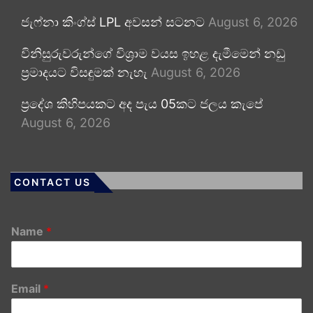
ජැෆ්නා කිංග්ස් LPL අවසන් සටනට
August 6, 2026
විනිසුරුවරුන්ගේ විශ්‍රාම වයස ඉහළ දැමීමෙන් නඩු
ප්‍රමාදයට විසඳුමක් නැහැ
August 6, 2026
ප්‍රදේශ කිහිපයකට අද පැය 05කට ජලය කැපේ
August 6, 2026
CONTACT US
Name
*
Email
*