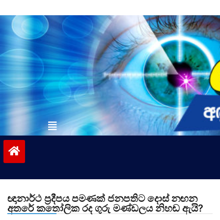
Skip
to
content
vinivida.lk
ඥානාර්ථ ප්‍රදීපය පමණක් ජනපතිට දොස් නඟන
අතරේ කතෝලික රද ගුරු මණ්ඩලය නිහඬ ඇයි?