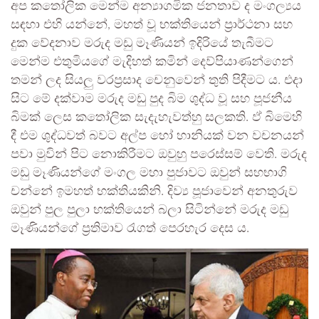
අප කතෝලික මෙන්ම අන්‍යාගමික ජනතාව ද මංගල්‍යය
සඳහා එහි යන්නේ, මහත් වූ භක්තියෙන්‌ ප්‍රාර්ථනා සහ
දුක වේදනාව මරුද මඩු මෑණියන්‌ ඉදිරියේ තැබීමට
මෙන්ම එතුමියගේ මැදිහත් කමින් දෙව්පියාණන්ගෙන්‌
තමන්‌ ලද සියලු වරප්‍රසාද චෙනුවෙන්‌ තුති පිදීමට ය. එදා
සිට මේ දක්වාම මරුද මඩු පුද බිම ශුද්ධ වූ සහ පූජනීය
බිමක්‌ ලෙස කතෝලික සැදැහැවත්හු සලකති. ඵ්‌ බිමෙහි
දී එම ශුද්ධවත්‌ බවට අල්ප හෝ හානියක්‌ වන වචනයන්‌
පවා මුවින්‌ පිට නොකිරීමට ඔවුහු පරෙස්සම්‌ වෙති. මරුද
මඩු මෑණියන්ගේ මංගල මහා පුජාවට ඔවුන්‌ සහභාගි
චන්නේ ඉමහත්‌ භක්තියකිනි. දිව්‍ය පූජාවෙන්‌ අනතුරුව
ඔවුන්‌ පුල පුලා භක්තියෙන්‌ බලා සිටින්නේ මරුද මඩු
මෑණියන්ගේ ප්‍රතිමාව රැගත්‌ පෙරහැර දෙස ය.