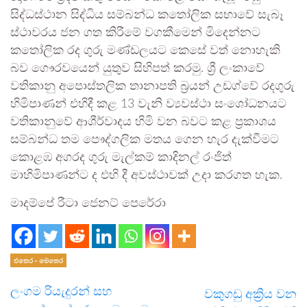
සිද්ධස්ථාන සිද්ධිය සම්බන්ධ කතෝලික සභාවේ සැබෑ
ස්ථාවරය ජන ගත කිරීමේ වගකීමෙන් මිදෙන්නට
කතෝලික රද ගුරු මණ්ඩලයට කෙසේ වත් නොහැකි
බව ගෞරවයෙන් යුතුව සිහිපත් කරමු. ශ්‍රී ලංකාවේ
වතිකානු අපොස්තලික තානාපති බ්‍රයන් උඩග්වේ රදගුරු
හිමිපාණන් එහිදී කළ 13 වැනි ව්‍යවස්ථා සංශෝධනයට
වතිකානුවේ ආශීර්වාදය හිමි වන බවට කළ ප්‍රකාශය
සම්බන්ධ තම පෞද්ගලික මතය ගෙන හැර දැක්වීමට
කොළඹ අගරද ගුරු මැල්කම් කාදිනල් රංජිත්
මාහිමිපාණන්ට ද එහි දී අවස්ථාවක් උදා කරගත හැක.
මාදම්පේ රීටා ජෙනට් පෙරේරා
එතෙර - මෙතෙර
ලංගම රියැදුරන් සහ
වකුගඩු අක්‍රිය වන