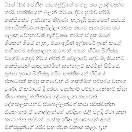
ඊයේ (15) වෙනිදා මඩු පල්ලියේ මංගල මම උදේ ඉඳන්ම
හරිම භක්තියෙන් බලන් හිටියා. දිව්‍ය පූජාව හරිම
භක්තිමත්ව ලස්සනට තිබුණා. හැබැයි පූජාවෙන් පස්සේ
ජනාධිපතිවරයා ඇවිල්ලා කරපු කථාව ඇහැව්වම මට
ලොකු වේදනාවක් ඇතිවුණා. තාමත් ඒ දුක මගේ
හිතෙන් ගියේ නැහැ. එයා ඇවිත් අල්තාරේ ඉඳන් කළේ
තනිකරම දේශපාලන කථාවක්. එතන හිටිය මිනිස්සු
වගේම ගෙදර හිටිය අපිත් ඒ වෙලාවේ දේව මෑණියන්ට
භක්තියෙන් යාඥා කරමින් කන්නලව් කරමින් සිටියේ.
පූජාව පුරාම මිනිස්සු හරිම භක්තියෙන් හිටියේ.
ජනාධිපති කරපු කතාවෙන් ඒ භක්තිමත් පරිසරය විනාශ
වුණා. ඒ කථාවේ දී අරවා දෙන්නම් මේවා දෙන්නම් කියා
කියා කළේ තනිකරම දේශපාලන කථාවක්.
දේශපාලකයන්ට ඒගොල්ලන්ගේ කථා පවත්වන්න
ඕනෙ නම් ඒ ගොල්ලන්ගේ වේදිකා රැලි වලදී ඒවා කතා
කරගන්න පුළුවන්. පාස්කු ඉරිදා ප්‍රහාරයෙන් අපේ
මිනිස්සුන්ගේ ශරීර සහ ජීවිත විනාශ කළා. දැන්