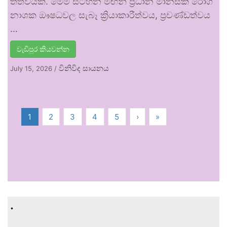
තත්වයකි. මෙම සටහන මඟින් ප්‍රධාන මානසික රෝග
නාශක ඖෂධවල සැබෑ ක්‍රියාකාරීත්වය, ප්‍රචණ්ඩත්වය
…
වැඩිපුර කියවන්න
විනිවිද සායනය
July 15, 2026
/
1
2
3
4
5
›
»
.