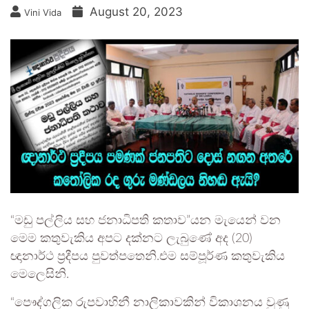
August 20, 2023
Vini Vida
“මඩු පල්ලිය සහ ජනාධිපති කතාව”යන මැයෙන් වන
මෙම කතුවැකිය අපට දක්නට ලැබුණේ අද (20)
ඥානාර්ථ ප්‍රදීපය පුවත්පතෙනි.එම සම්පූර්ණ කතුවැකිය
මෙලෙසිනි.
“පෞද්ගලික රුපවාහිනී නාලිකාවකින් විකාශනය වුණු