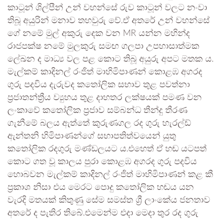
කාටූන් ශිල්පීන් උන් වහන්සේ රුව කාටූන් වලට නංවා
තිබූ අයුරින් මනාව තහවුරු වේ.ඒ අතරේ උන් වහන්සේ
ගේ නමේ මුල් අකුරු දෙක වන MR යන්න මහින්ද
රාජපක්ෂ නමේ මුලකුරු සමඟ ගලපා උපහාසාත්මක
ලේඛන ද මාධ්‍ය වල පළ කොට තිබූ අයුරු අපට මතක ය.
මැල්කම් කාදිනල් රංජිත් මාහිමිපාණන් කොළඹ අගරද
ගුරු පදවිය දැරුවද කතෝලික සභාව තුළ පවත්නා
ප්‍රජාතන්ත්‍රීය ව්‍යුහය තුළ දාහතර ලක්ෂයක් පමණ වන
ලංකාවේ කතෝලික ප්‍රජාව සම්බන්ධ තීන්දු තීරණ
ගැනීමේ බලය ඇත්තේ කුරුණගල රද ගුරු හැරල්ඩ්
ඇන්තනි හිමිපාණන්ගේ සභාපතිත්වයෙන් යුතු
කතෝලික රදගුරු මණ්ඩලයට ය.එහෙත් ඒ හඬ යටපත්
කොට ගත වූ කාලය පුරා කොළඹ අගරද ගුරු පදවිය
හොබවන මැල්කම් කාදිනල් රංජිත් මාහිමිපාණන් කළ කී
ප්‍රකාශ නිසා එය මෙරට පොදු කතෝලික හඬය යන
වැරදි මතයක් කිතුණු සේම සමස්ත ශ්‍රී ලාංකේය ජනතාව
අතරේ ද පැතිර තිබේ.එමෙන්ම එදා මෙදා තුර රද ගුරු