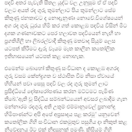
පදවි අතර පැවැති සීතල යුද්ධ වල උනුසුම ඒ ඒ පදවි
වලට අයත් රද ගුරු තුමන්ලාට පිය තුමන්ලාට සේම
කිතුණු ජනතාවට ද නොදැනුණා නොවේ.විශේෂයෙන්
අග රද ගුරු ධුරය හිමි කර ගත් කොළඹ පදවිය විසින් මීට
දශක ගණනාවකට පෙර හලාවත පදවියෙන් නැඟී හා
ප්‍රගතිශීලී හා ලිබරල්වාදී කිතුණු මතවාද සියුම් ලෙස
යටපත් කිරීමට දැරූ වෑයම මෑත කාලීන කතෝලික
ඉතිහාසයෙන් යටපත් කළ නොහැක.
එමෙන්ම බොහෝ කිතුණු සංවිධාන ද කොළඹ අගරද
ගුරු වසම කේන්ද්‍රගත ව ස්ථාපිත වීම නිසා ඒවායේ
හිහියන් පවා සෙසු පදවි වල රද ගුරු තුමන් ලාට
ප්‍රසිද්ධියේ දෝෂාරෝපණය කරන මට්ටමට පැමිණ
තිබේ.”ඇති වූ සිද්ධිය සම්බන්ධයෙන් අවසර ලබාදීම ගැන
මන්නාරම රදගුරු අති උතුම් එම්මානුවෙල් ප‍්‍රනාන්දු
හිමිපාණන්ට අපි අපේ අප‍්‍රසාදය පළ කරමු” යනුවෙන්
කතෝලික ගිහි සංවිධාන එකමුතුව පසුගිය දා නිකුත් කළ
නිවේදනය ඊට එක් නිදසුනක් පමණි. කිසියම් ගිහි