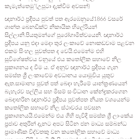
කැමැත්තෙමු”(උපුටා දැක්වීම අවසන්)
ඥානාර්ථ ප්‍රදීපය පුවත් පත ඇරඹෙනුයේ1866 වසරේ
ශාන්ත බෙනඩික්ට් නිකායික හිලේරියන්
සිල්ලානි.පියතුමන්ගේ පුරෝගාමීත්වයෙනි. ඥානාර්ථ
ප්‍රදීපය යනු එදා මෙදා තුර ලංකාවේ නොකඩවාම පළවන
එකම සිංහල පුවත්පත ද වෙයි.එමෙන්ම එහි
සුවිශේෂත්වය වනුයේ එය කතෝලික සභාවේ නිල
ප්‍රකාශනය ද වීම ය. ඒ අනුව ඥානාර්ථ ප්‍රදීපය ගැන
සමස්ත ශ්‍රී ලංකාවේම අවධානය යොමුවිය යුතුව
ඇත.සාමාන්‍ය පුවත් පත් බෙදා හැරීමේ යාන්ත්‍රණයෙන්
බැහැරව පල්ලිය සහ මීසම් සංවිධාන කේන්ද්‍රකරගෙන
බෙදාහරින ඥානාර්ථ ප්‍රදීපය පුවත්පත නියත වශයෙන්ම
කතෝලික සභාවේ නිල ස්ථාවරය පවසන
ප්‍රකාශනයයි.එමෙන්ම එය ගිහි පැවිදි සමස්ත ශ්‍රී ලාංකේය
ප්‍රජාව අතුරින් දැනට අපට සිටින ජන මාධ්‍ය සම්බන්ධ
ප්‍රාමාණික විද්වතකු වන කතෝලික සභාවේ මාධ්‍ය