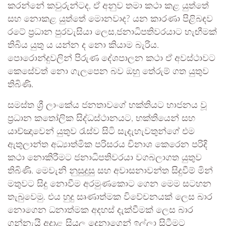
කරන්නේ කවුරුන්ටද, ඒ අනුව තමා කථා කළ යුත්තේ
සහ නොකළ යුත්තේ මොනවාද? යන කාරණා පිළිබඳව
රටේ ප්‍රධාන පුරවැසියා ලෙස,ජනාධිපතිවරයාට හැඟීමක්‌
තිබිය යුතු ය යන්න ද නො කියාම බැරිය.
පොරොන්දුවලින්‌ පිරුණ දේශපාලන කථා ඒ අවස්ථාවට
කෙසේවත්‌ නො ගැලපෙන බව ඔහු තේරුම් ගත යුතුව
තිබිණි.
සමස්ත ශ්‍රී ලාංකේය ජනතාවගේ භක්තියට භාජනය වූ
ප්‍රධාන කතෝලික සිද්ධස්ථානයට, භක්තියෙන්‌ සහ
යාච්ඤාවෙන්‌ යුතුව රැස්ව සිටි සැදැහැවතුන්ගේ එම
ඇතුලාන්ත අධ්‍යාත්මික පරිසරය චිනාශ කෙරෙන පරිදි
කථා නොකිරීමට ජනාධිපතිවරයා වගබලාගත යුතුව
තිබිණි. මෙවැනි නුසුදුසු සහ අවාසනාවන්ත සිදුවීම්‌ මින්‌
මතුවට සිදු නොවීම අරමුණකොට ගෙන මෙම සටහන
තැබුවෙමු. එය හුදු සෘණාත්මක විවේචනයක්‌ ලෙස බාර
නොගෙන ධනාත්මක අදහස්‌ දැක්වීමක්‌ ලෙස බාර
ගන්නැයි අදාළ සියලු දෙනාගෙන්‌ ඉල්ලා සිටීමට