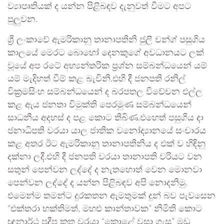
ව්‍යාපෘතියක් ද යන්න පිළිබඳව දැනුවත් වීමට අපට
පුලුවන.
ශ්‍රී ලංකාවේ ඇමරිකානු තානාපතිනි ජුලී චන්ග් පසුගිය
කාලයේ මෙරට බොහෝ දෙනකුගේ අවධානයට ලක්
වූයේ අප රටේ අභ්‍යන්තරික ප්‍රශ්න සම්බන්ධයෙන් යම්
යම් මැදිහත් වීම් කළ බැවිනි.එහි දී ජනපති රනිල්
වික්‍රමසිංහ සම්බන්ධයෙන් ද බරපතල විවේචන එල්ල
කළ ඇය ජනතා විමුක්ති පෙරමුණ සම්බන්ධයෙන්
සාධනීය අදහස් ද පළ කොට තිබිණ.එහෙත් පසුගිය දා
ජනාධිපති වරයා යාල ජාතික වනෝද්‍යානයේ සංචාරය
කළ අතර ඊට ඇමරිකානු තානාපතිනිය ද එක් ව හිඳිනු
දක්නා ලදී.එහි දී ජනපති වරයා තානාපති වරියට වන
සතුන් පෙන්වන ලද්දේ ද නැතහොත් වෙන මොනවා
පෙන්වන ලද්දේ ද යන්න පිළිබඳව අපි නොදනිමු.
එමෙන්ම තමන්ට දුරකතන ඇමතුමක් දුන් බව පැවසෙන
“එක්තරා භක්තිමත්‌, මහළු කාන්තාවක” නිමිති කොට
ඥානාර්ථ ප්‍රදීප කතු වරයා “කොළේ වසා ගැසූ” මඩු