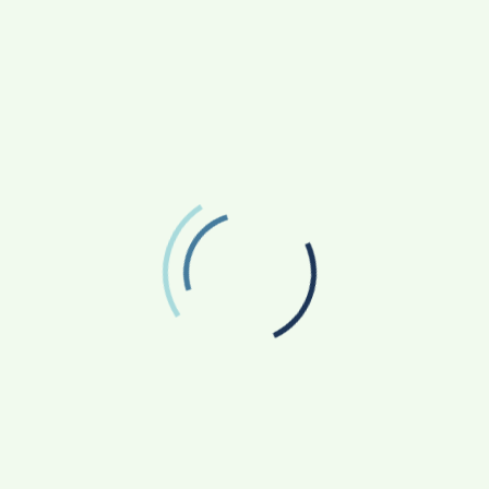
ද්ගලයා ද ට්‍රම්ප් ය. 2025 ජනවාරි 20 වැනි දින ඔහු
 ක් විය. ඊට පෙර මෙම වාර්තාවට හිමිකම් කීවේ හිටපු
රයේ දිව්රුම් දෙද්දී බයිඩ්න්ගේ වයස වූයේ අවුරුදු 78
මේ වනවිට බොහෝ දෙනාට සැකසංකා පවතින ආකාරයක්
 පරස්පර විරෝධී ප්‍රකාශ සිදු කරන ආකාරය, සිය
ය ආදිය පිලිබඳව මෙකල බොහෝ දෙනා ප්‍රශ්න
ශයන් තුළ ද මේ තත්වය දැකිය හැකි වේ.
දිගු වේලාවන් ඇස් පියාගෙන සිටීම, සමහර අවස්ථාවල
ාධ්‍ය තුළ කතාබහට ලක් වෙයි. ඔහු නින්ද නොයාමේ
ල්පනා කරන ආකාරයක් දැකිය හැකි වේ. ට්‍රම්ප් මහ
ු පළ කිරීම මෙවැනි අදහසක් ඇති වීමට ප්‍රධාන
්ටු 50-150 අතර සංඛ්‍යාවක් පළ කළ අවස්ථා ගැන ද පසුගිය
ිය වසරේ විශාල අවධානයක් යොමු විය. මෙයට හේතුව
පැවසිණි. මෙය වියපත් පුද්ගලයන් තුළ සුළභව දැකිය හැකි