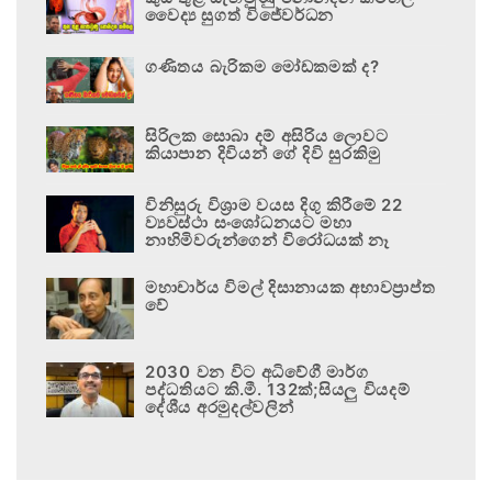
වෛද්‍ය සුගත් විජේවර්ධන
ගණිතය බැරිකම මෝඩකමක් ද?
සිරිලක සොබා දම් අසිරිය ලොවට
කියාපාන දිවියන් ගේ දිවි සුරකිමු
විනිසුරු විශ්‍රාම වයස දිගු කිරීමේ 22
ව්‍යවස්ථා සංශෝධනයට මහා
නාහිමිවරුන්ගෙන් විරෝධයක් නෑ
මහාචාර්ය විමල් දිසානායක අභාවප්‍රාප්ත
වේ
2030 වන විට අධිවේගී මාර්ග
පද්ධතියට කි.මී. 132ක්;සියලු වියදම්
දේශීය අරමුදල්වලින්