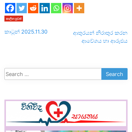
කාලීන පුවත්
කාටූන් 2025.11.30
ආතුරයන් නිරාතුර කරන
ආවේශය හා ආරූඪය