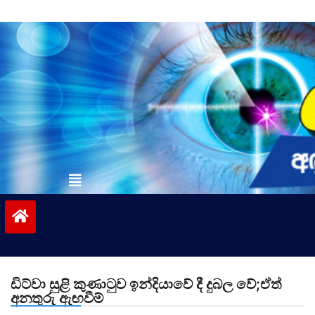
Skip
to
content
vinivida.lk
ඩිට්වා සුළි කුණාටුව ඉන්දියාවේ දී දුබල වේ;ඒත්
අනතුරු ඇඟවීම්