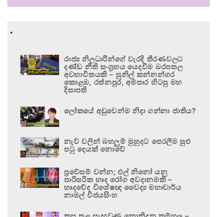
.
රාජ්‍ය නිලධාරීන්ගේ වැරදි තීරණවලට
දණ්ඩ නීති සංග්‍රහය යෙදවීම බරපතල
අවභාවිතයකි – සුනිල් කන්නන්ගර
කොළඹ, රත්නපුර, අම්පාර හිටපු මහ
දිසාපති
ලෝකයේ අඩුවෙන්ම නිදා ගන්නා ජාතිය?
නැව් වලින් බහලුම් මුහුදට පෙරලීම සුළු
පටු දෙයක් නොවේ
ප්‍රවේසම් වන්න; එල් නිනෝ යනු
පාරිසරික හෘද රෝග අවදානමකි –
හෘදවේද විශේෂඥ වෛද්‍ය මහාචාර්ය
නාමල් විජයසිංහ
කුස තුළ සැඟවුණු නොනිදන කම්හල –