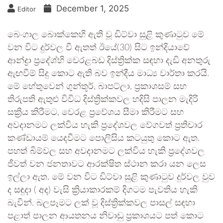
December 1, 2025
Editor
බෙංගාල බොක්කෙහි ඇති වූ ඩිට්වා සුළි කුණාටුව මේ
වන විට දුර්වල වී ඇතත් ඊයේ(30) සිට ඉන්දියාවේ
ආන්ද්‍රා ප්‍රදේශ්හි වෙරළබඩ දිස්ත්‍රික්ක සඳහා දැඩි අනතුරු
ඇඟවීම් සිදු කොට ඇති බව ඉන්දීය මාධ්‍ය වාර්තා කරයි.
මේ හේතුවෙන් ගුන්තූර්, බාපට්ලා, ප්‍රකාශසම් සහ
තිරුපති ඇතුළු විවිධ දිස්ත්‍රික්කවල හදිසි පාලන මැදිරි
සක්‍රීය කිරීමට, වෙරළ ප්‍රවේශය සීමා කිරීමට සහ
අවදානමට ලක්විය හැකි ප්‍රදේශවල වේගවත් ප්‍රතිචාර
කණ්ඩායම් යෙදවීමට පොලිසිය කටයුතු කොට ඇත.
පහත් බිම්වල සහ අවදානමට ලක්විය හැකි ප්‍රදේශවල
ජීවත් වන ජනතාවට ආරක්ෂිත ස්ථාන කරා යන ලෙස
ඉල්ලා ඇත. මේ වන විට ඩිට්වා සුළි කුණාටුව දුර්වල වුව
ද සඳුදා ( අද) වැසි ක්‍රියාකාරකම් දිගටම පැවතිය හැකි
බැවින්. බලපෑමට ලක් වූ දිස්ත්‍රික්කවල පාසල් සඳහා
පළාත් පාලන ආයතනය නිවාඩු ප්‍රකාශයට පත් කොට