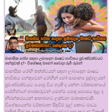
මානසික රෝග සඳහා ලබාදෙන ඖෂධ භාවිතය ප්‍රචණ්ඩත්වයට
හේතුවක් ද?- විශේෂඥ මනෝ වෛද්‍ය රූමි රූබන්
මානසික රෝගී තත්ත්වයන් සඳහා ලබාදෙන ඖෂධ
භාවිතය හේතුවෙන් රෝගීන් හෝ සාමාන්‍ය පුද්ගලයන්
ප්‍රචණ්ඩත්වයට යොමු විය හැකි ද යන්න වර්තමානයේ
රෝගීන්ගේ භාරකරුවන් මෙන්ම පොදු සමාජය තුළ ද
නිරන්තරයෙන් කතාබහට ලක්වන මාතෘකාවකි.
විශේෂයෙන්ම වර්තමාන සිදුවීම් මුල් කොට මාධ්‍ය
මඟින් සිදුවන ඇතැම් අසත්‍ය ප්‍රචාර සහ කරුණු විකෘති